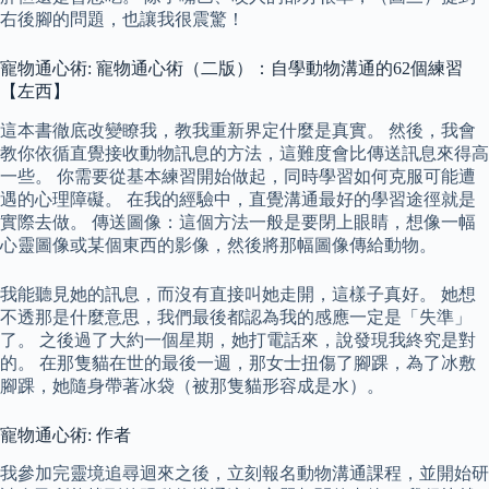
右後腳的問題，也讓我很震驚！
寵物通心術: 寵物通心術（二版）：自學動物溝通的62個練習
【左西】
這本書徹底改變瞭我，教我重新界定什麼是真實。 然後，我會
教你依循直覺接收動物訊息的方法，這難度會比傳送訊息來得高
一些。 你需要從基本練習開始做起，同時學習如何克服可能遭
遇的心理障礙。 在我的經驗中，直覺溝通最好的學習途徑就是
實際去做。 傳送圖像：這個方法一般是要閉上眼睛，想像一幅
心靈圖像或某個東西的影像，然後將那幅圖像傳給動物。
我能聽見她的訊息，而沒有直接叫她走開，這樣子真好。 她想
不透那是什麼意思，我們最後都認為我的感應一定是「失準」
了。 之後過了大約一個星期，她打電話來，說發現我終究是對
的。 在那隻貓在世的最後一週，那女士扭傷了腳踝，為了冰敷
腳踝，她隨身帶著冰袋（被那隻貓形容成是水）。
寵物通心術: 作者
我參加完靈境追尋迴來之後，立刻報名動物溝通課程，並開始研