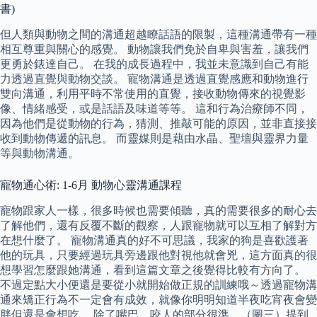
書)
但人類與動物之間的溝通超越瞭話語的限製，這種溝通帶有一種
相互尊重與關心的感覺。 動物讓我們免於自卑與害羞，讓我們
更勇於錶達自己。 在我的成長過程中，我並未意識到自己有能
力透過直覺與動物交談。 寵物溝通是透過直覺感應和動物進行
雙向溝通，利用平時不常使用的直覺，接收動物傳來的視覺影
像、情緒感受，或是話語及味道等等。 這和行為治療師不同，
因為他們是從動物的行為，猜測、推敲可能的原因，並非直接接
收到動物傳遞的訊息。 而靈媒則是藉由水晶、聖壇與靈界力量
等與動物溝通。
寵物通心術: 1-6月 動物心靈溝通課程
寵物跟家人一樣，很多時候也需要傾聽，真的需要很多的耐心去
了解他們，還有反覆不斷的觀察，人跟寵物就可以互相了解對方
在想什麼了。 寵物溝通真的好不可思議，我家的狗是喜歡護著
他的玩具，只要經過玩具旁邊跟他對視他就會兇，這方面真的很
想學習怎麼跟她溝通，看到這篇文章之後覺得比較有方向了。
不過定點大小便還是要從小就開始做正規的訓練哦～透過寵物溝
通來矯正行為不一定會有成效，就像你明明知道半夜吃宵夜會變
胖但還是會想吃。 除了嘴巴、咬人的部分很準，（圖三）提到