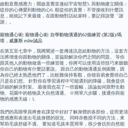
啟動直覺感應力：開啟直覺並連結宇宙智慧5. 與動物建立關係：
從你的心傳愛到動物的心6. 順從你的直覺：不管接收到什麼訊
息，統統記下來最後，在跟動物對話結束時，要記得說聲「謝
謝」。
寵物通心術: 寵物通心術: 自學動物溝通的62個練習 (第2版)/瑪
塔．威廉斯 eslite誠品
在第五至七章中，我將闡述一套傳達訊息給動物的方法，這套方
法將增進你跟動物的關係，並協助解決你們之間的問題。 等你
跟其他人的動物做過一些練習後，你將可以使用這些技巧來聽聽
你自己的動物有什麼話要說。 跟自己的動物溝通反倒困難，因
為你已經太熟悉他們了，比較難保持客觀，你很容易會覺得自己
只是在幻想。 針對你在學習過程中可能遇到的障礙，我會提供
詳細的解決對策。 最後我也花了一些篇幅，談論如何跟野生動
物、花園中的植物及大自然溝通。 ※簡單六步驟，接通你與寵
物的感應天線：1.
我們的高階學員將會在課堂中好好了解身體的各部份，從而更清
楚感應和表達出毛孩身體的狀況。 同時亦教授不同的方法，來
幫助毛孩舒緩不適。 要知道毛孩本質簡單，很少會抗拒自然能