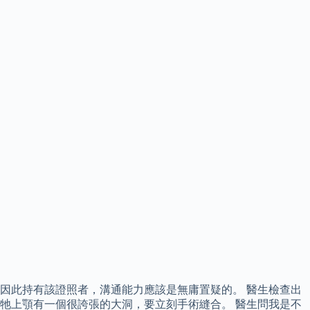
因此持有該證照者，溝通能力應該是無庸置疑的。 醫生檢查出
牠上顎有一個很誇張的大洞，要立刻手術縫合。 醫生問我是不