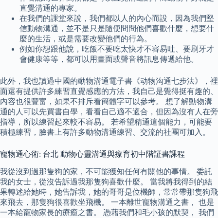
直覺溝通的專家。
在我們的課堂來說，我們都以人的內心而設，因為我們堅
信動物溝通，並不是只是隨便問問他們喜歡什麼，想要什
麼的生活，或是需要改變他們的行為。
例如你想跟他說，吃飯不要吃太快才不容易吐、要刷牙才
會健康等等，都可以用畫面或聲音將訊息傳遞給他。
此外，我也讀過中國的動物溝通電子書《动物沟通七步法》，裡
面還有提供許多練習直覺感應的方法，我自己是覺得挺有趣的、
內容也很豐富，如果不排斥看簡體字可以參考。 想了解動物溝
通的人可以先買書自學，看看自己適不適合，但因為沒有人在旁
指導，所以練習起來較不容易。 若希望精通這個能力，可能要
積極練習，臉書上有許多動物溝通練習、交流的社團可加入。
寵物通心術: 台北 動物心靈溝通與療育初中階証書課程
我從沒到過那隻狗的家，不可能獲知任何有關他的事情。 委託
我的女士，從沒告訴過我那隻狗喜歡什麼。 當我將我得到的結
果轉述給她時，她告訴我，她的哥哥是位機師，常常帶那隻狗飛
來飛去，那隻狗很喜歡坐飛機。 一本離世寵物溝通之書， 也是
一本給寵物家長的療癒之書。 憑藉我們和毛小孩的默契， 我們