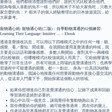
量療法，他們都很清楚誰對他們好，誰的方式比較適合他們。
因為每個人喜歡的魚不一樣，所以蝦米子不給大家魚吃，只教大
家怎麼釣魚：Ｐ 蝦米子的個人經驗整理出的日本旅遊資訊，給
大家參考。
寵物通心術: 寵物通心術(二版)：自學動物溝通的62個練習:
Learning Their Language: Intuitive … – Ebook
透過直覺接收訊息，可以用以下四種模式之中的任何一種：聽、
感覺、看／覺知、聞或嘗。 在我開始運用直覺溝通的時候，我
主要是以話語和圖像感應。 多數人剛開始，會對其中一兩種模
式比較敏銳，但哪種模式比較強就因人而異了。 它鉅細靡遺地
教導了日常生活中，所有可能派上用場的直覺溝通技巧；也將學
習過程中可能遭遇的困難，都一一點出。 身為一位具諮詢經驗
的動物溝通師，我誠心地推薦任何想要跟動物作直接心靈交流的
人，從這本入門書下手，開始探索這個動人的領域。
如果你想增進自己對直覺溝通的信心，記錄下成果和回顧
學習過程是絕對必要的。
我心中出現一個意念，讓我覺得有隻動物跑出去了。
當你傳愛給你的貓時，她可能會靠過來，窩在你的腿上。
作者認為世界萬物都是可以直覺溝通的，而動物本身就是