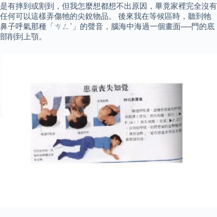
是有摔到或割到，但我怎麼想都想不出原因，畢竟家裡完全沒有
任何可以這樣弄傷牠的尖銳物品。 後來我在等候區時，聽到牠
鼻子呼氣那種「ㄘㄥˋ」的聲音，腦海中海過一個畫面──門的底
部削到上顎。