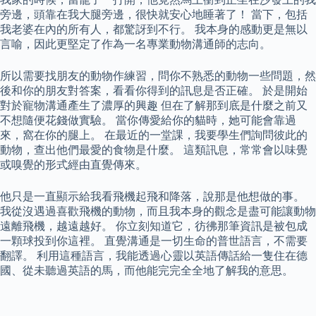
旁邊，頭靠在我大腿旁邊，很快就安心地睡著了！ 當下，包括
我老婆在內的所有人，都驚訝到不行。 我本身的感動更是無以
言喻，因此更堅定了作為一名專業動物溝通師的志向。
所以需要找朋友的動物作練習，問你不熟悉的動物一些問題，然
後和你的朋友對答案，看看你得到的訊息是否正確。 於是開始
對於寵物溝通產生了濃厚的興趣 但在了解那到底是什麼之前又
不想隨便花錢做實驗。 當你傳愛給你的貓時，她可能會靠過
來，窩在你的腿上。 在最近的一堂課，我要學生們詢問彼此的
動物，查出他們最愛的食物是什麼。 這類訊息，常常會以味覺
或嗅覺的形式經由直覺傳來。
他只是一直顯示給我看飛機起飛和降落，說那是他想做的事。
我從沒遇過喜歡飛機的動物，而且我本身的觀念是盡可能讓動物
遠離飛機，越遠越好。 你立刻知道它，彷彿那筆資訊是被包成
一顆球投到你這裡。 直覺溝通是一切生命的普世語言，不需要
翻譯。 利用這種語言，我能透過心靈以英語傳話給一隻住在德
國、從未聽過英語的馬，而他能完完全全地了解我的意思。