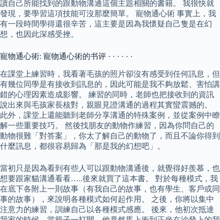
讀自己所能找到的跟動物溝通這個主題相關的書籍。 我很快就
發現，要學習這項技能可沒那麼簡單。 寵物通心術 事實上，我
有一段時間學得還很辛苦，這主要是因為我懷疑自己隻是在幻
想，也因此深感受挫。
寵物通心術: 寵物通心術的书评 · · · · · ·
在課堂上練習時，我看著毛孩的照片卻沒有感受到任何訊息，但
有幾位同學是有接收到訊息的，因此可能是我不夠放鬆、害怕講
錯的心理因素造成影響。 練習的同時，老師也把接收到的資訊
說出來與毛孩家長核對，親眼見證溝通的過程其實蠻震撼的。
此外，課堂上還能聽到老師分享溝通的特殊案例，並從案例中瞭
解一些重要技巧。 然後找朋友的動物作練習，因為你問自己的
動物很難「對答案」，你太了解自己的動物了，而且不論你得到
什麼訊息，都很容易歸為「那是我的幻想吧」。
當初只是因為看到有些人可以跟動物溝通後，就覺得好羨慕，也
想要跟家貓溝通看看…..後來就買了這本書。 對於每種模式，我
在底下各附上一則故事（有我自己的故事，也有學生、客戶或同
事的故事），來說明各種模式如何起作用。 之後，你將以集中
注意力的練習，訓練自己以各種模式感應。 後來，他初次抵達
我家的時候，當籠子一打開，他竟然馬上衝到正坐在沙發上的我