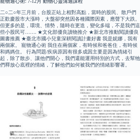
寵物通心術: 7-12月 動物心靈溝通課程
二○二○年三月前，台股正站上相對高點，當時的股民、散戶們
正歡慶股市大漲時，大盤卻突然因各種國際因素，應聲下大跌。
但更多的是，環境、情勢，隨時在更迭，變化多端，不是我們這
些小股民可……. ★文化部優良讀物推介 ★新北市推動閱讀優良
圖書推薦 ★臺北市國小兒童深耕閱讀計畫好書 我是妮娜，我有
兩個家。 寵物通心術 我住在兩個家，有時候和爸爸住，有時候
和媽媽住。 行為問題/疾病原因有很多成因主要是因為情緒引
起，除了散步、讓他們開心，我們還能運用特別的方式，去幫牠
們釋放心底裡的情緒，了解他們如何被我們的情緒影響著。