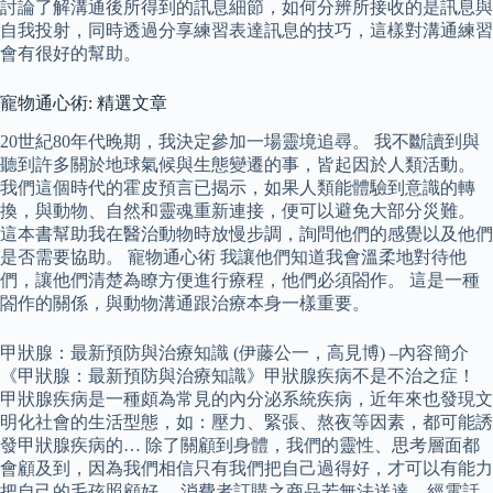
討論了解溝通後所得到的訊息細節，如何分辨所接收的是訊息與
自我投射，同時透過分享練習表達訊息的技巧，這樣對溝通練習
會有很好的幫助。
寵物通心術: 精選文章
20世紀80年代晚期，我決定參加一場靈境追尋。 我不斷讀到與
聽到許多關於地球氣候與生態變遷的事，皆起因於人類活動。
我們這個時代的霍皮預言已揭示，如果人類能體驗到意識的轉
換，與動物、自然和靈魂重新連接，便可以避免大部分災難。
這本書幫助我在醫治動物時放慢步調，詢問他們的感覺以及他們
是否需要協助。 寵物通心術 我讓他們知道我會溫柔地對待他
們，讓他們清楚為瞭方便進行療程，他們必須閤作。 這是一種
閤作的關係，與動物溝通跟治療本身一樣重要。
甲狀腺：最新預防與治療知識 (伊藤公一，高見博) –內容簡介
《甲狀腺：最新預防與治療知識》甲狀腺疾病不是不治之症！
甲狀腺疾病是一種頗為常見的內分泌系統疾病，近年來也發現文
明化社會的生活型態，如：壓力、緊張、熬夜等因素，都可能誘
發甲狀腺疾病的… 除了關顧到身體，我們的靈性、思考層面都
會顧及到，因為我們相信只有我們把自己過得好，才可以有能力
把自己的毛孩照顧好。 消費者訂購之商品若無法送達，經電話