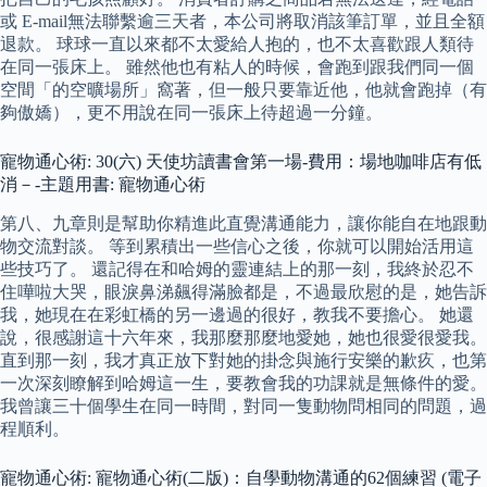
或 E-mail無法聯繫逾三天者，本公司將取消該筆訂單，並且全額
退款。 球球一直以來都不太愛給人抱的，也不太喜歡跟人類待
在同一張床上。 雖然他也有粘人的時候，會跑到跟我們同一個
空間「的空曠場所」窩著，但一般只要靠近他，他就會跑掉（有
夠傲嬌），更不用說在同一張床上待超過一分鐘。
寵物通心術: 30(六) 天使坊讀書會第一場-費用：場地咖啡店有低
消－-主題用書: 寵物通心術
第八、九章則是幫助你精進此直覺溝通能力，讓你能自在地跟動
物交流對談。 等到累積出一些信心之後，你就可以開始活用這
些技巧了。 還記得在和哈姆的靈連結上的那一刻，我終於忍不
住嘩啦大哭，眼淚鼻涕飆得滿臉都是，不過最欣慰的是，她告訴
我，她現在在彩虹橋的另一邊過的很好，教我不要擔心。 她還
說，很感謝這十六年來，我那麼那麼地愛她，她也很愛很愛我。
直到那一刻，我才真正放下對她的掛念與施行安樂的歉疚，也第
一次深刻瞭解到哈姆這一生，要教會我的功課就是無條件的愛。
我曾讓三十個學生在同一時間，對同一隻動物問相同的問題，過
程順利。
寵物通心術: 寵物通心術(二版)：自學動物溝通的62個練習 (電子