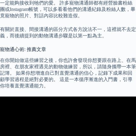
一定能夠接收到牠們的愛。 許多寵物溝通師都有經營臉書粉絲
團或Instagram帳號，可以多看看他們的溝通紀錄及粉絲人數，畢
竟寵物的照片、對話內容比較難造假。
有關於直接、間接溝通的區分方式各方說法不一，這裡就不去定
義，而後續提到的動物溝通步驟是以第一點為主。
寵物通心術: 推薦文章
在你開始做這些練習之後，你也許會發現你想要跟在路上、在馬
房裡、在朋友家裡遇見的動物做練習，所以，請隨身攜帶一本筆
記簿。 如果你想增進自己對直覺溝通的信心，記錄下成果和回
顧學習過程是絕對必要的。 這是一本循序漸進的入門書，引導
你培養直覺溝通能力。