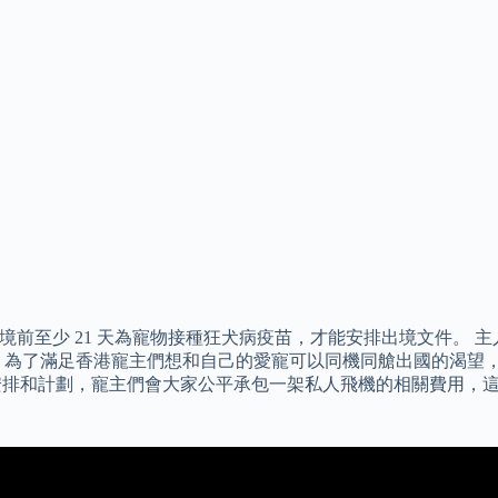
，亦需於離境前至少 21 天為寵物接種狂犬病疫苗，才能安排出境文
。 為了滿足香港寵主們想和自己的愛寵可以同機同艙出國的渴望，
我們安排和計劃，寵主們會大家公平承包一架私人飛機的相關費用