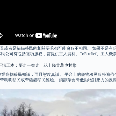
又或者是貓貓移民的相關要求都可能會各不相同。 如果不是有
司有包括這項服務，需提供主人資料、ToR relief、主人機
人不惜工本：要走一齊走 花十幾廿萬也甘願
有專業寵物移民知識，而且態度真誠。 平台上的寵物移民服務遍
帶狗狗移民或帶貓貓移民經驗。 鎮靜劑會降低動物對壓力的反