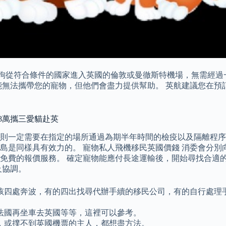
雪貂、貓和狗從符合條件的國家進入英國的倫敦或曼徹斯特機場，無需
能無法攜帶您的寵物，但他們會盡力提供幫助。 英航建議您在預
8萬攜三愛貓赴英
則一定需要在指定的場所通過為期半年時間的檢疫以及隔離程序
島是同樣具有效力的。 寵物私人飛機移民英國價錢 消委會分別
免費的報價服務。 確定寵物能應付長途運輸後，開始尋找合適
及協調。
孩四處奔波，有的四出找尋代辦手續的移民公司，有的自行處理
法國再坐車去英國等等，這裡可以參考。
，或撲不到英國機票的主人，都想盡方法。