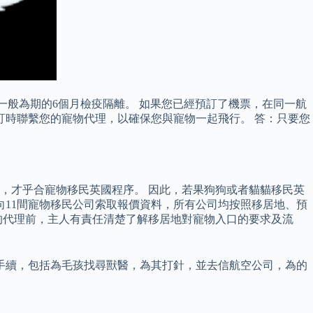
經過一般為期的6個月檢疫隔離。 如果您已經預訂了機票，在同一航
訂時聯繫您的寵物代理，以確保您與寵物一起飛行。 答：只要您
，才乎合寵物移民英國程序。 因此，若果狗狗或者貓貓移民英
向11間寵物移民公司索取報價資料，所有公司均按照移居地、預
的代理前，主人有責任清楚了解移居地對寵物入口的要求及流
手續，包括為毛孩找尋獸醫，為其打針，並去信航空公司，為的