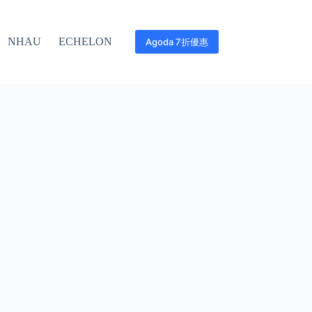
NHAU
ECHELON
Agoda 7折優惠