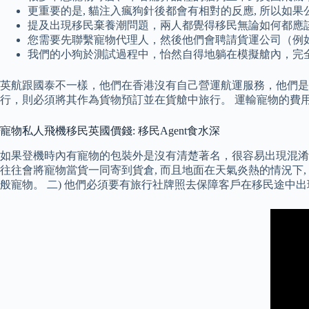
更重要的是, 貓注入瘋狗針後都會有相對的反應, 所以如
提及出現移民棄養潮問題，兩人都覺得移民無論如何都應
您需要先聯繫寵物代理人，然後他們會聘請貨運公司（例如 I
我們的小狗於測試過程中，怡然自得地躺在模擬艙內，完
英航跟國泰不一樣，他們在香港沒有自己營運航運服務，他們是把這
行，則必須將其作為貨物預訂並在貨艙中旅行。 運輸寵物的費
寵物私人飛機移民英國價錢: 移民Agent食水深
如果登機時內有寵物的包裝外是沒有清楚著名，很容易出現混淆將寵
往往會將寵物當貨一同寄到貨倉, 而且地面在天氣炎熱的情況下,
般寵物。 二) 他們必須要有旅行社牌照去保障客戶在移民途中出