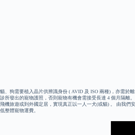
貓、狗需要植入晶片供辨識身份 ( AVID 及 ISO 兩種)
診所發出的寵物護照，否則寵物有機會需接受長達 4 個月隔離
飛機旅遊或到外國定居，實現真正以一人一犬(或貓) 。 由
低整體寵物運費。