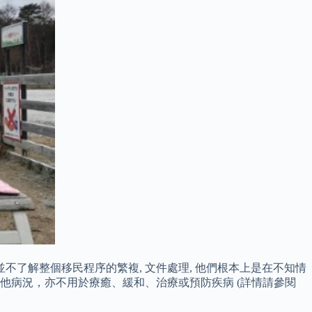
並不了解整個移民程序的繁複, 文件處理, 他們根本上是在不知情
他病況，亦不用於療癒、緩和、治療或預防疾病 (詳情請參閱