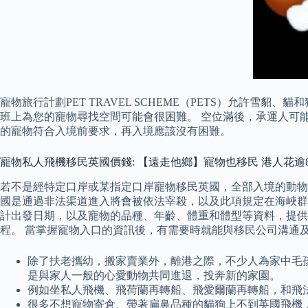
寵物旅行計劃PET TRAVEL SCHEME（PETS）允許
班上為您的寵物尋找空間可能會很困難。 空位滿後，承運人可
的寵物符合入境前要求，再入境應該沒有困難。
寵物私人飛機移民英國價錢: 【遠走他鄉】寵物也移民 港人花逾
若不是經特定口岸或某指定口岸寵物移民英國，全部入境的動物
國是通過非法渠道進入將會被依法宰殺，以及此項規定在海峽群
計出發日期，以及寵物的品種、年齡、體重和體型等資料，提供
程。 當掌握寵物入口的資訊後，有需要時就能與移民公司溝通
除了扶老攜幼，搬家賣業外，離港之際，不少人為家中毛
是與家人一般的心愛動物共同進退，投奔新的家園。
例如坐私人飛機、飛荷蘭再轉船、飛愛爾蘭再轉船，和飛
很多不想寵物寄倉、帶著扁鼻品種的貓狗上不到英國飛機