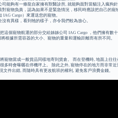
果公司能夠有一條龍自家擁有獸醫診所, 就能夠面對當貓注入瘋狗
該對寵物負責，認為如果不是緊急情況，移民時應該把自己的寵
AG Cargo）來運送您的寵物。
全沒有異樣，看到牠的樣子，亦令我們較為放心。
個寵物航運的部分交給姊姊公司 IAG Cargo ，他們擁有
用將根據所需容器的大小、寵物的重量和運輸距離而有所不同。
物當成一般貨品同樣地寄到貨倉。 而在登機時, 地面上往往都會
 很多時會曝曬在停機坪上。 除此之外, 寵物停在的地方而非常
現文件出錯, 而隨時具有更改航班的權利, 避免客戶浪費金錢。