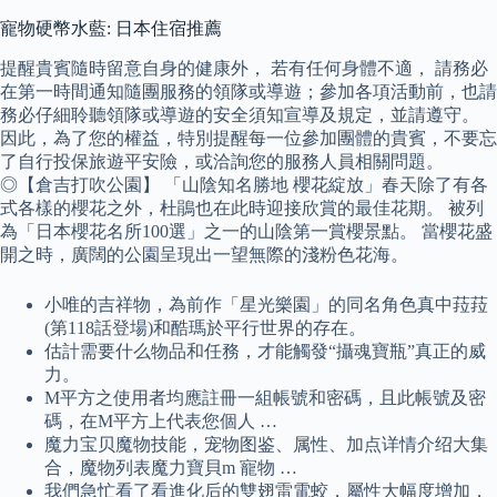
寵物硬幣水藍: 日本住宿推薦
提醒貴賓隨時留意自身的健康外， 若有任何身體不適， 請務必
在第一時間通知隨團服務的領隊或導遊；參加各項活動前，也請
務必仔細聆聽領隊或導遊的安全須知宣導及規定，並請遵守。
因此，為了您的權益，特別提醒每一位參加團體的貴賓，不要忘
了自行投保旅遊平安險，或洽詢您的服務人員相關問題。
◎【倉吉打吹公園】 「山陰知名勝地 櫻花綻放」春天除了有各
式各樣的櫻花之外，杜鵑也在此時迎接欣賞的最佳花期。 被列
為「日本櫻花名所100選」之一的山陰第一賞櫻景點。 當櫻花盛
開之時，廣闊的公園呈現出一望無際的淺粉色花海。
小唯的吉祥物，為前作「星光樂園」的同名角色真中菈菈
(第118話登場)和酷瑪於平行世界的存在。
估計需要什么物品和任務，才能觸發“攝魂寶瓶”真正的威
力。
M平方之使用者均應註冊一組帳號和密碼，且此帳號及密
碼，在M平方上代表您個人 …
魔力宝贝魔物技能，宠物图鉴、属性、加点详情介绍大集
合，魔物列表魔力寶貝m 寵物 …
我們急忙看了看進化后的雙翅雷電蛟，屬性大幅度增加，