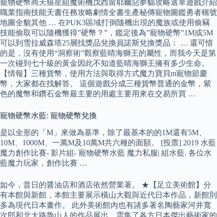
寵物硬幣商天狼星組魔術機戊西留耶爾惡夢貓攻略選單遊戲介紹
職業指南技能天書任務攻略劇情全書生產秘傳寵物圖鑑勇者稱號
地圖全貌其他 … 在PUK3區域打倒隨機出現的魔族或使用偷竊
技能偷取可以隨機獲得”硬幣？”，鑑定後為”寵物硬幣”1M或5M
可以到雪拉威森塔25層找獎品兌換員諾斯兌換獎品： … 還可惜
的是，沒有使用“洞察術”觀察藍晴海獅王的屬性，而我今天是第
一次碰到七十級的黃金因此不知道藍晴海獅王擁有多少生命。
【情報】三種貨幣，使用方法與取得方式魔力寶貝m寵物節慶
幣，大家都在找解答。 這個遊戲分成三種貨幣普通的金幣，紫
色的魔幣和鑽石金幣最主要的用處主要用來在交易所買 …
寵物硬幣水藍: 寵物硬幣兌換
是以全形的「M」來做為基準，除了最基本的的1M還有5M、
10M、1000M、一萬M及10萬M共六種的面額。 [投票] 2019 水藍
魔力創作比賽- 影片組- 寵物硬幣水藍 魔力私服| 組水藍. 各位水
藍魔力玩家，創作比賽 …
如今，昔日的醤油店和酒店依然營業著。 ★【足立美術館】分
有本館與新館，本館主要展示橫山大觀與近代日本作品，新館則
多為現代日本畫作。 此外美術館內也有諸多著名陶藝家河井寬
次郎和北大路魯山人的作品展出，雲集了各方日本傑出藝術家的