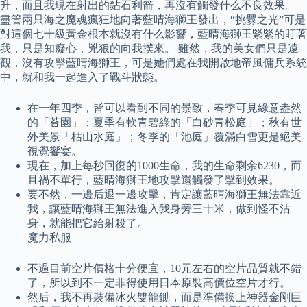
升，而且我現在射出的鉆石利箭，再沒有觸發什么不良效果。
盡管兩只海之魔魂瘋狂地向著藍晴海獅王發出，“挑釁之光”可是
對這個七十級黃金根本就沒有什么影響，藍晴海獅王緊緊的盯著
我，只是知癡心，兇狠的向我撲來。 雖然，我的美女們只是遠
觀，沒有攻擊藍晴海獅王，可是她們處在我開啟地帝風傭兵系統
中，就和我一起進入了戰斗狀態。
在一年四季，皆可以看到不同的景致，春季可見綠意盎然
的「苔園」；夏季有軟青碧綠的「白砂青松庭」；秋有世
外美景「枯山水庭」；冬季的「池庭」覆滿白雪更是絕美
視覺饗宴。
現在，加上每秒回復的1000生命，我的生命剩余6230，而
且禍不單行，藍晴海獅王地攻擊還觸發了擊到效果。
要不然，一邊后退一邊攻擊，肯定讓藍晴海獅王無法靠近
我，讓藍晴海獅王無法進入我身旁三十米，做到怪不沾
身，就能把它給射殺了。
魔力私服
不過目前空片價格十分便宜，10元左右的空片品質就不錯
了，所以到不一定非得使用日本原裝高價位空片才行。
然后，我不再裝備冰火雙龍鋤，而是準備換上神器金剛巨