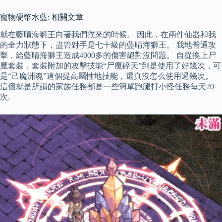
寵物硬幣水藍: 相關文章
就在藍晴海獅王向著我們撲來的時候。 因此，在兩件仙器和我
的全力狀態下，盡管對手是七十級的藍晴海獅王。 我地普通攻
擊，給藍晴海獅王造成4000多的傷害絕對沒問題。 自從換上尸
魔套裝，套裝附加的攻擊技能“尸魔碎天”到是使用了好幾次，可
是“己魔洲魂”這個提高屬性地技能，還真沒怎么使用過幾次。
這個就是所謂的家族任務都是一些簡單跑腿打小怪任務每天20
次.