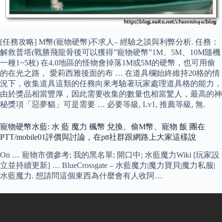
[任務攻略] M幣(寵物硬幣)不求人– 經驗之談與利弊分析. 任務：
解救普塔(戰勝飛龍骨後可以獲得”寵物硬幣”1M、5M、10M隨機
一種1~5枚) 在4.0地區的怪物會掉落1M或5M的硬幣，也可用偷
的在光之路， 愛莉西雅後面的布 … 在道具欄始終維持20格的情
況下，收集道具這類的任務向來考驗著玩家處理道具格的能力，
由於獎品相當豐厚，因此需要收集的數量也相當驚人，最高的神
秘獎項「惡夢貓」可是需要 … 必要等級, Lv1, 推薦等級, 無.
寵物硬幣水藍: 水 藍 魔力 楓幣 兌換、偷M幣、寵物 飯 團在
PTT/mobile01評價與討論，在ptt社群跟網路上大家這樣說
On … 寵物市價參考; 我的黑名單; 開口中; 水藍魔力Wiki [玩家設
立並持續更新] … BlueCrossgate – 水藍魔力|魔力寶貝|魔力私服|
水藍魔力. 想請問這個東西為什麼會有人收阿…