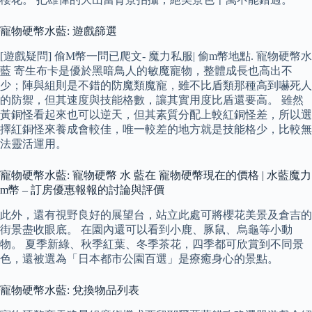
寵物硬幣水藍: 遊戲篩選
[遊戲疑問] 偷M幣一問已爬文- 魔力私服| 偷m幣地點. 寵物硬幣水
藍 寄生布卡是優於黑暗鳥人的敏魔寵物，整體成長也高出不
少；陣與組則是不錯的防魔類魔寵，雖不比盾類那種高到嚇死人
的防禦，但其速度與技能格數，讓其實用度比盾還要高。 雖然
黃銅怪看起來也可以逆天，但其素質分配上較紅銅怪差，所以選
擇紅銅怪來養成會較佳，唯一較差的地方就是技能格少，比較無
法靈活運用。
寵物硬幣水藍: 寵物硬幣 水 藍在 寵物硬幣現在的價格 | 水藍魔力
m幣 – 訂房優惠報報的討論與評價
此外，還有視野良好的展望台，站立此處可將櫻花美景及倉吉的
街景盡收眼底。 在園內還可以看到小鹿、豚鼠、烏龜等小動
物。 夏季新綠、秋季紅葉、冬季茶花，四季都可欣賞到不同景
色，還被選為「日本都市公園百選」是療癒身心的景點。
寵物硬幣水藍: 兌換物品列表