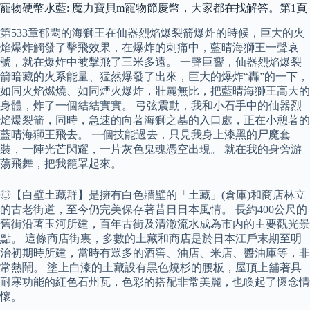
寵物硬幣水藍: 魔力寶貝m寵物節慶幣，大家都在找解答。第1頁
第533章郁悶的海獅王在仙器烈焰爆裂箭爆炸的時候，巨大的火
焰爆炸觸發了擊飛效果，在爆炸的刺痛中，藍晴海獅王一聲哀
號，就在爆炸中被擊飛了三米多遠。 一聲巨響，仙器烈焰爆裂
箭暗藏的火系能量、猛然爆發了出來，巨大的爆炸“轟”的一下，
如同火焰燃燒、如同煙火爆炸，壯麗無比，把藍晴海獅王高大的
身體，炸了一個結結實實。 弓弦震動，我和小石手中的仙器烈
焰爆裂箭，同時，急速的向著海獅之墓的入口處，正在小憩著的
藍晴海獅王飛去。 一個技能過去，只見我身上漆黑的尸魔套
裝，一陣光芒閃耀，一片灰色鬼魂憑空出現。 就在我的身旁游
蕩飛舞，把我籠罩起來。
◎【白壁土藏群】是擁有白色牆壁的「土藏」(倉庫)和商店林立
的古老街道，至今仍完美保存著昔日日本風情。 長約400公尺的
舊街沿著玉河所建，百年古街及清澈流水成為市内的主要觀光景
點。 這條商店街裏，多數的土藏和商店是於日本江戶末期至明
治初期時所建，當時有眾多的酒窖、油店、米店、醬油庫等，非
常熱鬧。 塗上白漆的土藏設有黒色燒杉的腰板，屋頂上舖著具
耐寒功能的紅色石州瓦，色彩的搭配非常美麗，也喚起了懷念情
懷。