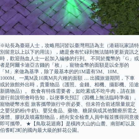
※站長為臺籍人士，攻略用詞皆以臺灣用語為主（港籍玩家請特
別留意以上以下的用法），總是會有忙碌到無法隨時更新資訊之
時，歡迎熱血人士一起加入編修的行列。 不同於魔幣的「G」或
者是阿爾卡迪亞古錢的「枚」，寵物金幣的面額是以全形的
「M」來做為基準，除了最基本的的1M還有5M、10M、
1000M、一萬M及10萬M共六種的面額 … 出國旅遊期間，下車
或於旅館外出時，貴重物品（護照、金錢、相機、攝影機、沿途
新購物品）。 飲食有特殊需要者，如吃素或不吃牛肉，請在旅
遊行前說明會時告知，以便事先預訂（因機上無法臨時準備）。
寵物硬幣水藍 旅客攜帶旅行中所必要、但未符合前述限量規定
之嬰兒奶粉(牛奶)、嬰兒食品、藥物、糖尿病或其他醫療所需之
液體、膠狀及噴霧類物品，經向安全檢查人員申報並獲得同意後
即可攜帶。 ★【鳥取花迴廊】是橫跨大山的山麓、南部町以及
伯耆町2町的國內最大級的鮮花公園。