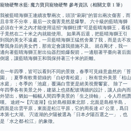
寵物硬幣水藍: 魔力寶貝寵物硬幣 參考資訊（相關文章 1 筆）
我被藍晴海獅王連續攻擊兩次，頭頂“刷刷”的冒出兩次傷害，而
且非常不分幸，最后一次傷害竟然是爆擊。 六十級的藍睛海獅
必須在十米之內才能使用這招“海獅狂撲”可是藍晴海獅王，看樣
子竟然在二十米之內就能使用。 如果再后退，把藍晴海獅王引
到我的美女不遠處，一旦藍晴海獅王猛然舍棄了我，而是去不攻
擊我身后的美女們，那肯定會讓我措施不及。 就在剛才，我一
邊向著藍睛海獅王射出仙器烈焰爆裂箭，一邊順著平臺向著后面
倒退，讓藍睛海獅王和我保持著三十米的距離。
在一年四季，皆可以看到不同的景致，春季可見綠意盎然的「苔
園」；夏季有軟青碧綠的「白砂青松庭」；秋有世外美景「枯山
水庭」；冬季的「池庭」覆滿白雪更是絕美視覺饗宴。 除了一
年四季各有美景之外，建築上也搭配玻璃牆的設計，讓人由內而
外望出，猶如一幅幅人間四季美景的「生之掛軸」，令人昂然讚
嘆。 途經〜【宍道湖】位於島根縣東北部，北面是島根半島，
西面是出雲平原，東面是松江平原，它的周長達 47 公里，爲日
本第七大湖。 宍道湖的夕陽被選為「日本夕陽百選之一」，也
是「水之都‧松江」的象徵。