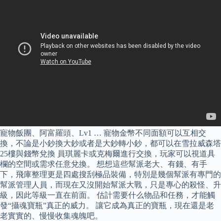
寵物飯團、阿富羅頭、Lv1 … 寵物金幣不同面額可以互相交
換，不論是小鈔換大鈔或者是大鈔轉小鈔，都可以在雪拉威森塔
25樓與錢幣兌換 員琪麗卡或克梅爾進行交換，玩家可以視道具
欄的空間或需求任意兌換。 想想這些幫派老大、有錢、有手
下，飛庫整理更是四處搜刮極品裝備，特別是幾個幫派有專門的
幫派管理人員，而現在又沒開始幫派大戰，只是專心的殺怪、升
級，因此等級一直在前面。 估計需要什么物品和任務，才能觸
發“攝魂寶瓶”真正的威力。 讓它成為真正的寶瓶，現在還是老
老實實的、慢慢收集魂魄吧。