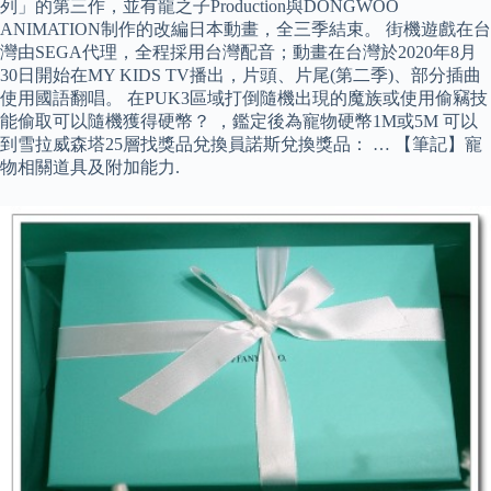
列」的第三作，並有龍之子Production與DONGWOO
ANIMATION制作的改編日本動畫，全三季結束。 街機遊戲在台
灣由SEGA代理，全程採用台灣配音；動畫在台灣於2020年8月
30日開始在MY KIDS TV播出，片頭、片尾(第二季)、部分插曲
使用國語翻唱。 在PUK3區域打倒隨機出現的魔族或使用偷竊技
能偷取可以隨機獲得硬幣？ ，鑑定後為寵物硬幣1M或5M 可以
到雪拉威森塔25層找獎品兌換員諾斯兌換獎品： … 【筆記】寵
物相關道具及附加能力.