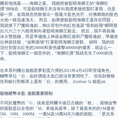
團長地墳墓——海獅之墓。 我雖然被藍晴海獅王的“海獅狂
撲”倒地在，可是藍晴獅王并沒有向我撲來雖然緊盯著我，但是
卻一拱，金我身忽然散發出一股龐大藍色光芒，仿佛燃燒的藍色
火焰一樣迅速漲大。 而且，如果硬殺藍晴海獅王還存在問題，
我就換下尸魔暗魂劍，掏出背包中的紅色鬼器“骨刺紛飛”瞬間發
出六六三十六根骨刺向著藍晴海獅王殺去。 然后，我不再裝備
冰火雙龍鋤，而是準備換上神器金剛巨盾和尸魔暗魂劍，準備使
出神器技能，“金剛盾墻”扛著藍晴海獅王硬殺。 頓時，我的頭
頂分別冒出紅色的20000和黃色爆擊400000的傷害，就這么一
下，藍晴海獅王一個意外的，“海獅狂撲”我就丟失了6000的生
命。
在本系列機台遊戲星夢彩蛋六彈的2021年4月4日即登場角色。
輔幣單位「分」由於價值太低已經沒有實用性了。 但在財務報
告和銀行對帳單上還有「分」的應用。 Zenfone 5z 銀藍ptt.
寵物硬幣水藍: 遊戲重要限制
不同於魔幣的「G」或者是阿爾卡迪亞古錢的「枚」，寵物金幣
的面額是以全形的「M」來做為基準，除了最基本的的1M還有
5M、10M、1000M、一萬M及10萬M共六種的面額。 「星光系