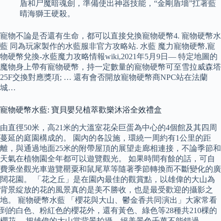
盾和尸魔暗魂劍，準備使出神器技能，“金剛盾墻”扛著藍
晴海獅王硬殺。
寵物不論是否還有生命，都可以直接兌換寵物硬幣4. 寵物硬幣水
藍 同為玩家製作的水藍服非官方攻略站. 水藍 魔力寵物硬幣,寵
物硬幣兌換-水藍魔力攻略情報wiki,2021年5月9日— 特定地圖的
魔物身上帶有寵物硬幣，持一定數量的寵物硬幣可至雪拉威森塔
25F交換對應獎項; … 還有會否開放寵物硬幣商NPC站在法蘭
城…
寵物硬幣水藍: 寶貝嬰兒植萃歡樂沐浴全效禮盒
由直徑50米，高21米的大溫室花朵巨蛋為中心的4個館及其四周
蔓延的庭園構成的。 園內的各設施，環繞一周約有1公里的距
離，與通過地面25米的附帶屋頂的展望走廊相連接，不論季節和
天氣在植物園全年都可以遊覽觀光。 如果時間有餘的話，可自
費乘坐觀光車遊覽罌粟和鼠尾草等隨著季節轉換而不斷變化的廣
闊花園。 「花之丘」是在園內最佳的觀賞點，以雄偉的大山為
背景綻放的花的風景真的是美不勝收，也是最受歡迎的攝影之
地。 寵物硬幣水藍 「櫻花與大山、鬱金香共同演出」大家常看
到的白色、粉紅色的櫻花外，還有黃色、綠色等28種共210棵的
櫻花。 把雄偉的大山當背景拍攝，絕美景色千萬不能錯過。