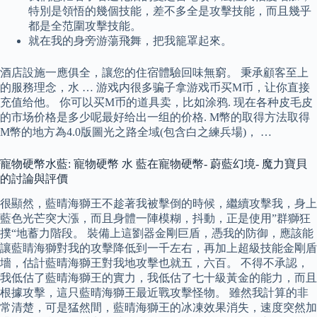
特別是領悟的幾個技能，差不多全是攻擊技能，而且幾乎
都是全范圍攻擊技能。
就在我的身旁游蕩飛舞，把我籠罩起來。
酒店設施一應俱全，讓您的住宿體驗回味無窮。 秉承顧客至上
的服務理念，水 … 游戏内很多骗子拿游戏币买M币，让你直接
充值给他。 你可以买M币的道具卖，比如涂鸦. 现在各种皮毛皮
的市场价格是多少呢最好给出一组的价格. M幣的取得方法取得
M幣的地方為4.0版圖光之路全域(包含白之練兵場)， …
寵物硬幣水藍: 寵物硬幣 水 藍在寵物硬幣- 蔚藍幻境- 魔力寶貝
的討論與評價
很顯然，藍晴海獅王不趁著我被擊倒的時候，繼續攻擊我，身上
藍色光芒突大漲，而且身體一陣模糊，抖動，正是使用”群獅狂
撲“地蓄力階段。 裝備上這劉器金剛巨盾，憑我的防御，應該能
讓藍睛海獅對我的攻擊降低到一千左右，再加上超級技能金剛盾
墻，估計藍晴海獅王對我地攻擊也就五，六百。 不得不承認，
我低估了藍晴海獅王的實力，我低估了七十級黃金的能力，而且
根據攻擊，這只藍晴海獅王最近戰攻擊怪物。 雖然我計算的非
常清楚，可是猛然間，藍晴海獅王的冰凍效果消失，速度突然加