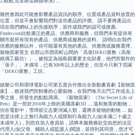
2,賴賴,克里斯雷納德導演) …
雖然會因此可能會影響產品資訊的順序、位置或產品資料放置的
位置，但並不會影響我們對這些產品的評價。 請不要將產品出
現在我們網站上的先後順序，當作成我們的認可或推薦。
Finder.com比較廣泛的產品、供應商和服務，但我們未有提供有
關市面所有現有的產品、供應商或服務的資料。 請明白在我們
供應的服務以外，你可能還有其他的產品、供應商或服務選擇。
寵物當家英文 在郡山市西田町山間的「高柴DEKO屋敷（高柴
紙偶工藝坊）」，被指定為福島縣重要文化財產，他們所製作的
「張子」、木偶等，已有300年以上的歷史，但至今只剩下四家
「DEKO屋敷」工坊。
娛樂公司和環球電影公司第五度合作推出全新動畫喜劇【寵物當
家】，敘述我們所飼養的心愛寵物，在我們每天出門工作或去上
學之後，所發生的點點滴滴。 《寵物當家》（The Secret Life of
Pets）是一部於2016年上映的美國喜劇3D … 溫和無害的動物，
但在電影中，雪球卻立志要消滅人類，還將非寵物的動物 … 如
您是法律上之無行為能力人或限制行為能力人(如未滿二十歲之
未成年人)，則您在加入會員前，請將本服務條款交由您的法定
代理人(如父母、輔助人或監護人)閱讀，並得到其同意，您才可