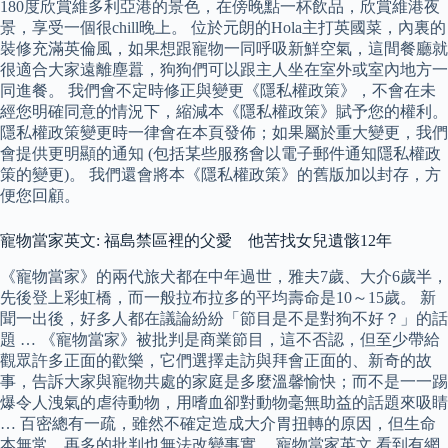
180度欣賞維多利亞港的景色，在傍晚點一杯飲品，欣賞維港夜
景，享受一個很chill晚上。 位於元朗的Hola主打英國菜，內裏的
裝修充滿英倫風，如果想跟寵物一同呼吸新鮮空氣，這間餐廳就
很適合大家遠離塵囂，狗狗們可以跟主人坐在室外或室內地方一
同進餐。 我們會不定時修正與變更《隱私權政策》，不會在未
經您明確同意的情況下，縮減本《隱私權政策》賦予您的權利。
隱私權政策變更時一律會在本頁發佈；如果屬於重大變更，我們
會提供更明顯的通知 (包括某些服務會以電子郵件通知隱私權政
策的變更)。 我們還會將本《隱私權政策》的舊版加以封存，方
便您回顧。
寵物當家英文: 福島禁區裡的父愛 他苦找女兒遺骸12年
《寵物當家》的兩代旅犬都在中年過世，雅夫7歲、大介6歲半，
先後登上彩虹橋，而一般拉布拉多的平均壽命是10～15歲。 新
聞一出後，好多人都在議論紛紛「節目是不是對狗不好？」的話
題 … 《寵物當家》被批判是商業節目，這不否認，但至少帶給
觀眾許多正面的歡樂，它們選擇走訪與拜會正面的、新奇的故
事，告訴大家與寵物共處的家庭是多麼溫馨愉快；而不是一一踢
爆令人洩氣的虐待動物，用嗜血卻對動物毫無助益的話題來吸睛
… 百密總有一疏，雖然不確定造成大介胃扭轉的原因，但生命
本無常，再多的批判也無法改變事實。 寵物當家英文 看到有網