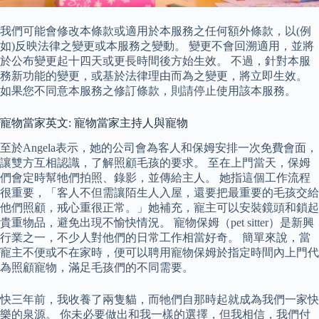
我們可能會修改本條款或適用於本服務之任何額外條款，以(例
如)反映法律之變更或本服務之變動。 變更不會回溯適用，並將
於公布變更起十四天或更長時間後方始生效。 不過，針對本服
務新功能的變更，或基於法律理由而為之變更，將立即生效。
如果您不同意本服務之修訂條款，則請停止使用該本服務。
寵物當家英文: 寵物當家主持人與寵物
至於Angela表示，她的公司會為客人和保姆安排一次免費會面，
讓雙方互相認識，了解照顧毛孩的要求。 至在上門當天，保姆
們會定時幫牠們拍照、錄影，並傳給主人。 她指這個工作流程
很重要，「客人不但需讓陌生人入屋，還要把最重要的毛孩交給
他們照顧，戒心重很正常。」她補充，寵主可以安裝鏡頭和鎖起
貴重物品，避免出現不愉快情況。 寵物保姆（pet sitter）是新興
行業之一，不少人對他們的日常工作相當好奇。 簡單來說，當
寵主不便或不在家時，便可以聘用寵物保姆於指定時間內上門代
為照顧寵物，滿足毛孩們的不同需要。
快三年前，我收養了兩隻貓，而牠們自那時起就成為我們一家快
樂的泉源。 你未必要做出和我一樣的選擇，但我相信，我們付