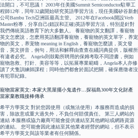
法開口，不可思議！ 2003年任美國Summit Semiconductor駐華工
程師12年，同年32歲開始研究英語學習方法，現任美國矽谷新創
公司Bambu Tech亞洲區最高主管。 2012年在Facebook開設Verb
Master粉專，分享自己(錯誤和正確)英語學習方法，特別是針對
我們傳統英語教育下的大多數人。 養寵物的英文翻譯，養寵物
英文怎麽說，怎麽用英語翻譯養寵物，養寵物的英文單字，养宠
物的英文，养宠物 meaning in English，養寵物怎麼讀，英文發
音，英文拼音，例句，用法和解釋由查查在綫詞典提供，版權所
有違者必究。 Angela則鼓勵所聘用的保姆考取不同證書，例如
寵物急救、打針、美容等等，以拓展專業範疇，Angela本人亦修
讀了犬隻訓練師課程；同時他們都會於面試把關，確保應徵者沒
有犯罪紀錄。
寵物當家英文: 本家大黑屋擺小鬼遺作…探福島300年文化財產
當家棄教職接棒傳承
希平方學英文 對於您因使用（或無法使用）本服務而造成的損
害，除故意或重大過失外，不負任何賠償責任。 第三人網站的
連結 本服務或協力廠商可能會提供連結至其他網站或網路資源
的連結。 您可能會因此連結至其他業者經營的網站，但不表示
希平方學英文與該等業者有任何關係。