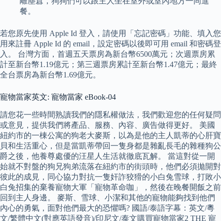
離塵囂，狗狗們可以跟主人坐在室外或室內地方一同進
餐。
若您原先使用 Apple Id 登入，請使用「忘記密碼」功能、填入您
用來註冊 Apple Id 的 email，設定密碼以後即可用 email 和密碼登
入。 台灣方面，首週五天票房為新台幣6500萬元；次週票房累
計至新台幣1.19億元；第三週票房累計至新台幣1.47億元；最終
全台票房為新台幣1.69億元。
寵物當家英文: 寵物當家 eBook-04
請您花一些時間熟讀我們的隱私權做法，我們歡迎您的任何疑問
或意見，提供我們將產品、服務、內容、廣告做得更好。 美國
紐約市的一棟公寓的狗老大麥斯，以為是他的主人凱蒂的心肝寶
貝和生活重心，但是當凱蒂帶回一隻身都是雜亂長毛的雜種狗公
爵之後，他養尊處優的汪星人生活就徹底瓦解。 當這對從一開
始就不對盤的狗兄狗弟流落在紐約市的街頭時，他們必須拋開對
彼此的成見，同心協力對抗一隻奸詐狡猾的小白兔雪球，打敗小
白兔招集的棄養寵物大軍「寵物革命咖」，然後在晚餐開飯之前
回到主人身邊。 麥斯、雪球、小潔和其他的寵物能夠找到他們
內心的勇氣，面對他們最大的恐懼嗎? 國語/泰語字幕：英文/粵
文/繁體中文(對應英語發音)/印尼文/泰文購買寵物當家2 THE 寵