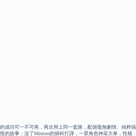
的成功可一不可再，再次用上同一套路，配個毫無劇情、純粹搞
怪的故事；沒了Minions的插科打諢，一眾角色神采欠奉，性格