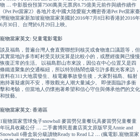
物 … 中影股份預算7500萬美元票房8.75億美元前作與續作續作
《Pet Pet當家2》各地片名中國大陸愛寵大機密香港Pet Pet當家臺
灣寵物當家新加坡寵物當家美國於2016年7月8日和香港於2016年
6月30日、台灣於6月29日上映。
寵物當家英文: 兒童電影電影
談及福島，普遍台灣人會直覺聯想到核災或食物進口議題等，但
其實當地許多市町村受災狀況算是比較小的，或歷經復興已慢慢
恢復正常的生活。 以福島郡山市來說，因位在中心位置又是四
條鐵道聚集的交通樞紐，所以特別熱鬧也吸引許多觀光客來訪，
豈料在311大地震發生、核電廠事故發生後，大家對福島、輻射
抱持著疑慮與不安，導致觀光人潮大量減少。 即便面臨許多衝
擊和考驗，但當地人仍懷抱著希望和信心守住與傳承他們的文化
和技藝。
寵物當家英文: 香港區
1寵物當家雪球兔子snowball 麥當勞兒童餐玩具麥當勞兒童餐童
年玩具收藏公仔 … 二手書博民逛書店英文原版罕見Annie and
Snowball 6冊盒裝分級讀物Ready to Read L2 … (瘋電影,寵物當家