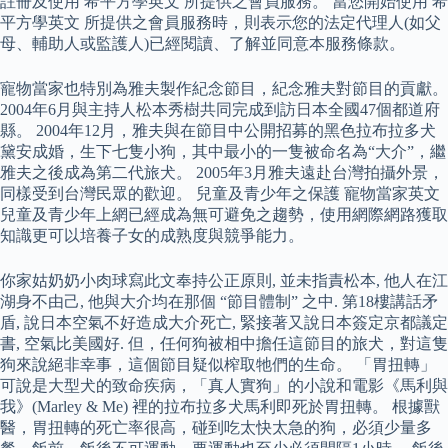
註冊及使用 希平方學英文 所提供之會員服務。 當您開始使用 希
平方學英文 所提供之會員服務時，則表示您的法定代理人(如父
母、輔助人或監護人)已經閱讀、了解並同意本服務條款。
寵物當家也特別為雅夫製作紀念節目，紀念雅夫對節目的貢獻。
2004年6月與主持人松本秀樹共同完成到訪日本全國47個都道府
縣。 2004年12月，雅夫與在節目中公開招募的黑色拉布拉多犬
黛安成婚，生下七隻小狗，其中最小的一隻被命名為“大介”，繼
雅夫之後成為第二代旅犬。 2005年3月雅夫遠赴台灣拍攝外景，
同樣受到台灣民眾的歡迎。 兒童及青少年之保護 寵物當家英文
兒童及青少年上網已經成為無可避免之趨勢，使用網際網路獲取
知識更可以培養子女的成熟度與競爭能力。
你家姑奶奶小肉球寫此文奉持公正原則, 並未指責松本, 他人在江
湖身不由己, 他與大介均在那個 “節目體制” 之中. 第18樓講話矛
盾, 說日本空氣不好造成大介死亡, 緊接著又說日本簽定京都議定
書, 空氣比美國好. 但，任何狗被相中擔任這節目的旅犬，對這隻
狗來說絕非幸事，這個節目疑似榨取牠們的生命。 「胃扭轉」
可說是大型犬的致命疾病，「真人實狗」的小說和電影《馬利與
我》(Marley & Me) 裡的拉布拉多犬馬利即死於胃扭轉。 根據獸
醫，胃扭轉的死亡率很高，碰到吃太快太急的狗，必須少量多