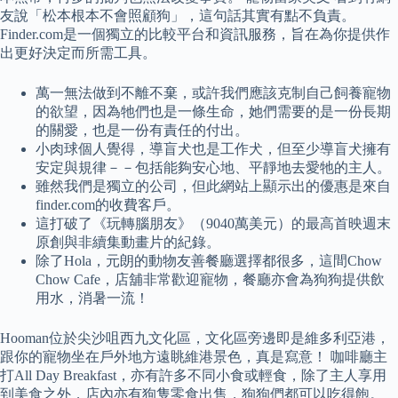
友說「松本根本不會照顧狗」，這句話其實有點不負責。
Finder.com是一個獨立的比較平台和資訊服務，旨在為你提供作
出更好決定而所需工具。
萬一無法做到不離不棄，或許我們應該克制自己飼養寵物
的欲望，因為牠們也是一條生命，她們需要的是一份長期
的關愛，也是一份有責任的付出。
小肉球個人覺得，導盲犬也是工作犬，但至少導盲犬擁有
安定與規律－－包括能夠安心地、平靜地去愛牠的主人。
雖然我們是獨立的公司，但此網站上顯示出的優惠是來自
finder.com的收費客戶。
這打破了《玩轉腦朋友》（9040萬美元）的最高首映週末
原創與非續集動畫片的紀錄。
除了Hola，元朗的動物友善餐廳選擇都很多，這間Chow
Chow Cafe，店舖非常歡迎寵物，餐廳亦會為狗狗提供飲
用水，消暑一流！
Hooman位於尖沙咀西九文化區，文化區旁邊即是維多利亞港，
跟你的寵物坐在戶外地方遠眺維港景色，真是寫意！ 咖啡廳主
打All Day Breakfast，亦有許多不同小食或輕食，除了主人享用
到美食之外，店內亦有狗隻零食出售，狗狗們都可以吃得飽。