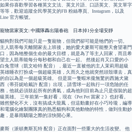
如果你喜歡學習各種英文文法、英文片語、口語英文、英文單字
等等，歡迎追蹤全民學英文的FB 粉絲專頁、Instagram，以及
Line 官方帳號。
寵物當家英文: 中國隊轟出陽春砲 日本掉1分全場安靜
貓狗對我們可能只是一隻寵物，但我們卻可能是牠們的一切。
主人凱蒂每天離開家去上班後，她的愛犬麥斯可能整天會望著門
口，因為牠整個生命的最大目標，就是為了等主人回家，而且希
望主人凱蒂能每分每秒都和自己在一起。 然後起肖又口愛的小
白兔雪球（凱文哈特 配音），最近一直被他的主人茉莉用超級
英雄睡衣打扮成一個超級英雄，久而久之他就突然頭殼壞去，真
的自以為是一個超級英雄。 但是當一隻蝦米攏無驚的西施犬黛
西（蒂芬妮哈戴許 配音）出現，請雪球一起執行一項危險的任
務，他就必須鼓起所有的勇氣，成為他到目前為止只是假裝的超
級英雄。 三年前第一集好看，現在《Pet Pet 當家 2 》也好看。
雖然變化不大，沒有搞成大龍鳳，但這動畫好在小巧玲瓏，編導
和電腦化繪製團隊真的熟悉貓狗和其他動物的特性，做到生動妙
趣，是暴雨驕陽之際的涼快開心果。
麥斯（派頓奧斯瓦特 配音）正在面對一些重大的生活改變。 他