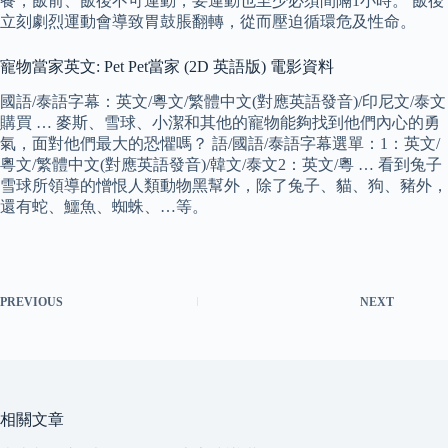
餐，飯前、飯後不可運動，要運動也至少必須間隔1小時。 飯後
立刻劇烈運動會導致胃鼓脹翻轉，從而壓迫循環危及性命。
寵物當家英文: Pet Pet當家 (2D 英語版) 電影資料
國語/泰語字幕：英文/粵文/繁體中文(對應英語發音)/印尼文/泰文
購買 … 麥斯、雪球、小潔和其他的寵物能夠找到他們內心的勇
氣，面對他們最大的恐懼嗎？ 語/國語/泰語字幕選單：1：英文/
粵文/繁體中文(對應英語發音)/韓文/泰文2：英文/粵 … 看到兔子
雪球所領導的憎恨人類動物黑幫外，除了兔子、貓、狗、豬外，
還有蛇、鱷魚、蜘蛛、…等。
PREVIOUS
NEXT
相關文章