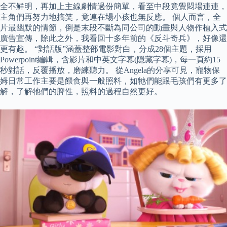
全不鮮明，再加上主線劇情過份簡單，看至中段竟覺悶場連連，
主角們再努力地搞笑，竟連在場小孩也無反應。 個人而言，全
片最幽默的情節，倒是末段不斷為同公司的動畫與人物作植入式
廣告宣傳，除此之外，我看回十多年前的《反斗奇兵》，好像還
更有趣。 “對話版”涵蓋整部電影對白，分成28個主題，採用
Powerpoint編輯，含影片和中英文字幕(隱藏字幕)，每一頁約15
秒對話，反覆播放，磨練聽力。 從Angela的分享可見，寵物保
姆日常工作主要是餵食與一般照料，如牠們能跟毛孩們有更多了
解，了解牠們的脾性，照料的過程自然更好。