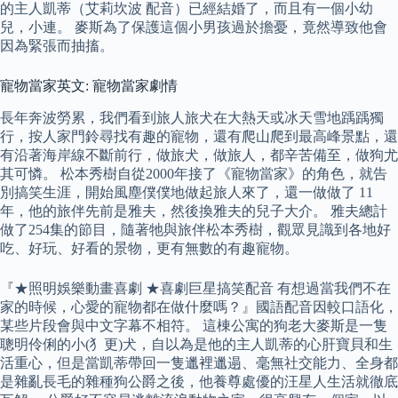
的主人凱蒂（艾莉坎波 配音）已經結婚了，而且有一個小幼
兒，小連。 麥斯為了保護這個小男孩過於擔憂，竟然導致他會
因為緊張而抽搐。
寵物當家英文: 寵物當家劇情
長年奔波勞累，我們看到旅人旅犬在大熱天或冰天雪地踽踽獨
行，按人家門鈴尋找有趣的寵物，還有爬山爬到最高峰景點，還
有沿著海岸線不斷前行，做旅犬，做旅人，都辛苦備至，做狗尤
其可憐。 松本秀樹自從2000年接了《寵物當家》的角色，就告
別搞笑生涯，開始風塵僕僕地做起旅人來了，還一做做了 11
年，他的旅伴先前是雅夫，然後換雅夫的兒子大介。 雅夫總計
做了254集的節目，隨著牠與旅伴松本秀樹，觀眾見識到各地好
吃、好玩、好看的景物，更有無數的有趣寵物。
『★照明娛樂動畫喜劇 ★喜劇巨星搞笑配音 有想過當我們不在
家的時候，心愛的寵物都在做什麼嗎？』國語配音因較口語化，
某些片段會與中文字幕不相符。 這棟公寓的狗老大麥斯是一隻
聰明伶俐的小(犭更)犬，自以為是他的主人凱蒂的心肝寶貝和生
活重心，但是當凱蒂帶回一隻邋裡邋遢、毫無社交能力、全身都
是雜亂長毛的雜種狗公爵之後，他養尊處優的汪星人生活就徹底