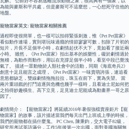
瓦解。 公爵好不容易逃離流浪動物之家，很高興有一個家，以
為能與麥斯和平共處，但是麥斯可不這麼想，一心想死守住他的
地盤。
寵物當家英文: 寵物當家相關推薦
過程即使很簡單，也一樣可以拍得緊張刺激，惟《Pet Pet當家》
看似動作連場，實則堪玩味過癮的情節寥寥可數，扣除了片初的
短片，片長不足個半小時，在劇情起伏不大下，竟如看了接近兩
小時。 雖然，《Pet Pet當家》拍出基本的娛樂性，礙於劇情過於
無稽，為動作而動作，用以在充撐足個半小時，看至中段已覺洩
氣了。 描述一眾動物於人類社會中的活動，同期《海底奇兵2》
創意十足且能言之成理，《Pet Pet當家》一味賣萌誇張，連追看
意慾都缺乏，雙線劇情拖拖拉拉，珠玉在前下，實為失望。 當
兩片重頭戲的打鬥追逐與危機也幾乎一樣時，且看迪士尼如何把
之拍得妙趣橫生、高下立見，足見迪士尼能成為動畫界一哥之原
因了。
劇情簡介： 【寵物當家2】將延續2016年暑假強檔賣座鉅片【寵
物當家】的故事，該片描述當我們每天出門上班或上學的時候，
我們的寵物都在搞什麼鬼。 PC Chen, 陳秉鈞，交大電子82級，
研究所考試英語滿分，工作5年後第一次出國，面對美國海關無