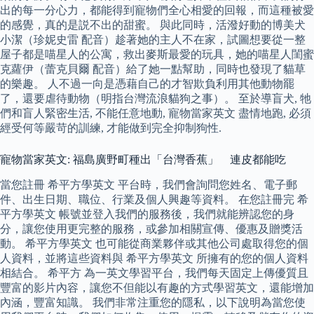
出的每一分心力，都能得到寵物們全心相愛的回報，而這種被愛
的感覺，真的是説不出的甜蜜。 與此同時，活潑好動的博美犬
小潔（珍妮史雷 配音）趁著她的主人不在家，試圖想要從一整
屋子都是喵星人的公寓，救出麥斯最愛的玩具，她的喵星人閨蜜
克蘿伊（蕾克貝爾 配音）給了她一點幫助，同時也發現了貓草
的樂趣。 人不過一向是憑藉自己的才智欺負利用其他動物罷
了，還要虐待動物（明指台灣流浪貓狗之事）。 至於導盲犬, 牠
們和盲人緊密生活, 不能任意地動, 寵物當家英文 盡情地跑, 必須
經受何等嚴苛的訓練, 才能做到完全抑制狗性.
寵物當家英文: 福島廣野町種出「台灣香蕉」 連皮都能吃
當您註冊 希平方學英文 平台時，我們會詢問您姓名、電子郵
件、出生日期、職位、行業及個人興趣等資料。 在您註冊完 希
平方學英文 帳號並登入我們的服務後，我們就能辨認您的身
分，讓您使用更完整的服務，或參加相關宣傳、優惠及贈獎活
動。 希平方學英文 也可能從商業夥伴或其他公司處取得您的個
人資料，並將這些資料與 希平方學英文 所擁有的您的個人資料
相結合。 希平方 為一英文學習平台，我們每天固定上傳優質且
豐富的影片內容，讓您不但能以有趣的方式學習英文，還能增加
內涵，豐富知識。 我們非常注重您的隱私，以下說明為當您使