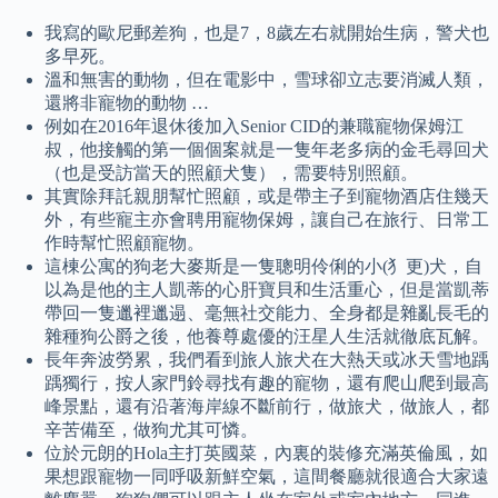
我寫的歐尼郵差狗，也是7，8歲左右就開始生病，警犬也
多早死。
溫和無害的動物，但在電影中，雪球卻立志要消滅人類，
還將非寵物的動物 …
例如在2016年退休後加入Senior CID的兼職寵物保姆江
叔，他接觸的第一個個案就是一隻年老多病的金毛尋回犬
（也是受訪當天的照顧犬隻），需要特別照顧。
其實除拜託親朋幫忙照顧，或是帶主子到寵物酒店住幾天
外，有些寵主亦會聘用寵物保姆，讓自己在旅行、日常工
作時幫忙照顧寵物。
這棟公寓的狗老大麥斯是一隻聰明伶俐的小(犭更)犬，自
以為是他的主人凱蒂的心肝寶貝和生活重心，但是當凱蒂
帶回一隻邋裡邋遢、毫無社交能力、全身都是雜亂長毛的
雜種狗公爵之後，他養尊處優的汪星人生活就徹底瓦解。
長年奔波勞累，我們看到旅人旅犬在大熱天或冰天雪地踽
踽獨行，按人家門鈴尋找有趣的寵物，還有爬山爬到最高
峰景點，還有沿著海岸線不斷前行，做旅犬，做旅人，都
辛苦備至，做狗尤其可憐。
位於元朗的Hola主打英國菜，內裏的裝修充滿英倫風，如
果想跟寵物一同呼吸新鮮空氣，這間餐廳就很適合大家遠