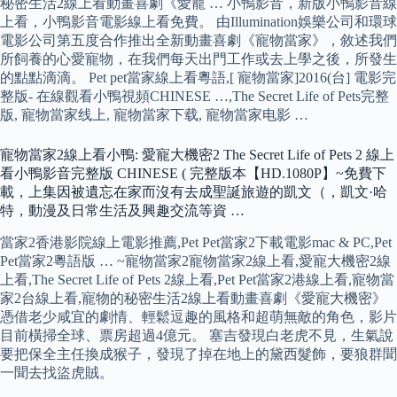
秘密生活2線上看動畫喜劇《愛寵 … 小鴨影音，新版小鴨影音線
上看，小鴨影音電影線上看免費。 由Illumination娛樂公司和環球
電影公司第五度合作推出全新動畫喜劇《寵物當家》，敘述我們
所飼養的心愛寵物，在我們每天出門工作或去上學之後，所發生
的點點滴滴。 Pet pet當家線上看粵語,[ 寵物當家]2016(台] 電影完
整版- 在線觀看小鴨視頻CHINESE …,The Secret Life of Pets完整
版, 寵物當家线上, 寵物當家下载, 寵物當家电影 …
寵物當家2線上看小鴨: 愛寵大機密2 The Secret Life of Pets 2 線上
看小鴨影音完整版 CHINESE ( 完整版本【HD.1080P】~免費下
載，上集因被遺忘在家而沒有去成聖誕旅遊的凱文（，凱文·哈
特，動漫及日常生活及興趣交流等資 …
當家2香港影院線上電影推薦,Pet Pet當家2下載電影mac & PC,Pet
Pet當家2粵語版 … ~寵物當家2寵物當家2線上看,愛寵大機密2線
上看,The Secret Life of Pets 2線上看,Pet Pet當家2港線上看,寵物當
家2台線上看,寵物的秘密生活2線上看動畫喜劇《愛寵大機密》
憑借老少咸宜的劇情、輕鬆逗趣的風格和超萌無敵的角色，影片
目前橫掃全球、票房超過4億元。 塞吉發現白老虎不見，生氣說
要把保全主任換成猴子，發現了掉在地上的黛西髮飾，要狼群聞
一聞去找盜虎賊。