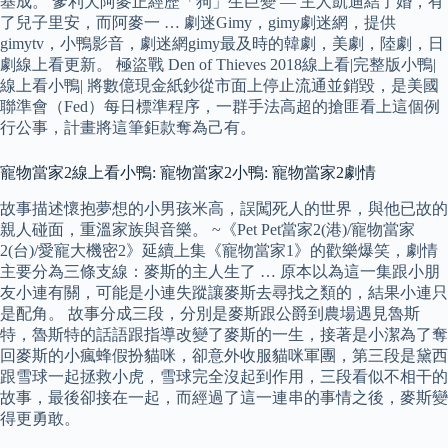
基成。 爹利犬阿麥正經歷「狗」生巨變 — 主人凱迪結了婚，有
了兒子里安，而阿麥一 … 劇迷Gimy，gimy劇迷網，提供
gimytv，小鴨影音，劇迷網gimy最及時的韓劇，美劇，陸劇，日
劇線上看更新。 極盜戰 Den of Thieves 2018線上看|完整版小鴨|
線上看小鴨| 將數億現金紙鈔從市面上停止流通並銷毀，是美國
聯準會（Fed）每日標準程序，一群手法高超的搶匪看上這個例
行公事，計畫將這筆鉅款奪為己有。
寵物當家2線上看小鴨: 寵物當家2小鴨: 寵物當家2劇情
故事描述懷抱夢想的小男孩米高，誤闖死人的世界，與他已故的
親人碰面，重溫家族與音樂。 ~《Pet Pet當家2(港)/寵物當家
2(台)/愛寵大機密2》延續上集《寵物當家1》的歡樂爆笑，劇情
主要分為三條支線：麥斯的主人生了 … 原本以為這一集跟小朋
友小連有關，可能是小連失蹤讓麥斯去尋找之類的，結果小連只
是配角。 故事分成三段，分別是麥斯跟公爵到農場遇見魯斯
特，魯斯特的話語跟指導改變了麥斯的一生，接著是小潔為了奪
回麥斯的小瘋蜂假扮貓咪，卻意外收服貓咪軍團，第三段是黛西
跟雪球一起拯救小虎，雪球完全沒起到作用，三段看似不相干的
故事，最後卻接在一起，而經過了這一連串的事情之後，麥斯變
得更勇敢。