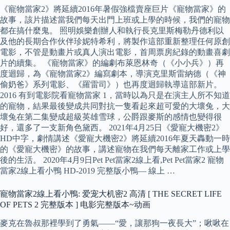
《寵物當家2》將延續2016年暑假強檔賣座巨片《寵物當家》的
故事，該片描述當我們每天出門上班或上學的時候，我們的寵物
都在搞什麼鬼。 照明娛樂創辦人和執行長克里斯梅勒丹德利以
及他的長期合作伙伴珍妮特希利，將製作這部重新整理任何原創
電影，不管是動畫片或真人演出電影，首周票房紀錄的動畫喜劇
片的續集。 《寵物當家》的編劇布萊恩林奇（《小小兵》）再
度迴歸，為《寵物當家2》編寫劇本，導演克里斯雷納德（《神
偷奶爸》系列電影、《羅雷司》）也再度迴歸執導這部新片。
2016 有到電影院看寵物當家 1，當時以為只是在演主人所不知道
的寵物，結果最後變成共同對抗一隻看起來超可愛的大壞兔，大
壞兔在第二集變成超級英雄雪球，公爵跟麥斯的感情也變得很
好，還多了一支新角色黛西。 2021年4月25日《愛寵大機密2》
HD中字，劇情講述《愛寵大機密2》將延續2016年夏天轟動一時
的《愛寵大機密》的故事，講述寵物在我們每天離家工作或上學
後的生活。 2020年4月9日Pet Pet當家2線上看,Pet Pet當家2 寵物
當家2線上看小鴨 HD-2019 完整版小鴨— 線上 …
寵物當家2線上看小鴨: 爱宠大机密2 高清 [ THE SECRET LIFE
OF PETS 2 完整版本 ] 电影完整版本~动画
麥克在魯叔那裡學到了勇氣——“愛，讓那狗一夜長大”；啾啾在