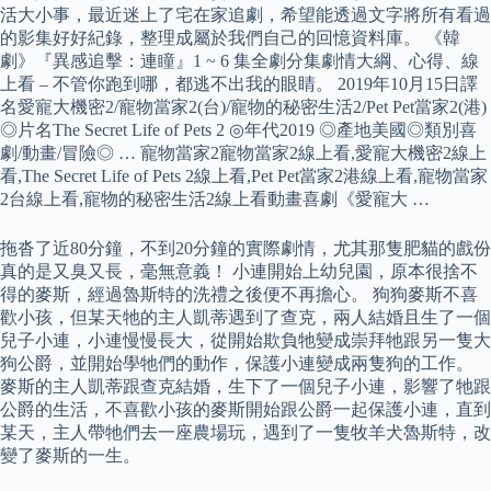
活大小事，最近迷上了宅在家追劇，希望能透過文字將所有看過
的影集好好紀錄，整理成屬於我們自己的回憶資料庫。 《韓
劇》『異感追擊：連瞳』1 ~ 6 集全劇分集劇情大綱、心得、線
上看 – 不管你跑到哪，都逃不出我的眼睛。 2019年10月15日譯
名愛寵大機密2/寵物當家2(台)/寵物的秘密生活2/Pet Pet當家2(港)
◎片名The Secret Life of Pets 2 ◎年代2019 ◎產地美國◎類別喜
劇/動畫/冒險◎ … 寵物當家2寵物當家2線上看,愛寵大機密2線上
看,The Secret Life of Pets 2線上看,Pet Pet當家2港線上看,寵物當家
2台線上看,寵物的秘密生活2線上看動畫喜劇《愛寵大 …
拖沓了近80分鐘，不到20分鐘的實際劇情，尤其那隻肥貓的戲份
真的是又臭又長，毫無意義！ 小連開始上幼兒園，原本很捨不
得的麥斯，經過魯斯特的洗禮之後便不再擔心。 狗狗麥斯不喜
歡小孩，但某天牠的主人凱蒂遇到了查克，兩人結婚且生了一個
兒子小連，小連慢慢長大，從開始欺負牠變成崇拜牠跟另一隻大
狗公爵，並開始學牠們的動作，保護小連變成兩隻狗的工作。
麥斯的主人凱蒂跟查克結婚，生下了一個兒子小連，影響了牠跟
公爵的生活，不喜歡小孩的麥斯開始跟公爵一起保護小連，直到
某天，主人帶牠們去一座農場玩，遇到了一隻牧羊犬魯斯特，改
變了麥斯的一生。