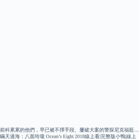
前科累累的他們，早已被不擇手段、屢破大案的警探尼克福藍…
瞞天過海：八面玲瓏 Ocean’s Eight 2018線上看|完整版小鴨|線上