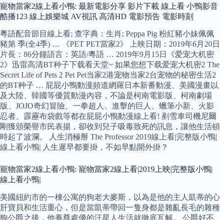
寵物當家2線上看小鴨: 最新電影分享 影片下載 線上看 小鴨影音
酷播123 線上娛樂城 AV視訊 高清HD 電影預告 電影時刻
粵語配音節目線上看; 查字典：生肖; Peppa Pig 粉紅豬小妹佩佩
豬第 季(全4季) … 《PET PET當家2》 上映日期：2019年6月20日
片長：86分鐘語言：英語/粵語 … 2019年9月15日《爱宠大机密
2》迅雷高清BT种子下载看天堂~ 如果您想下载爱宠大机密2 The
Secret Life of Pets 2 Pet Pet当家2港宠物当家2台宠物的秘密生活2
的BT种子 … 屁屁小鴨動漫頻道網羅日本新番動漫、美國漫畫以
及大陸、韓國等優質動漫內容，不論是柯南電影版、柯南劇場
版、JOJO奇幻冒險、一拳超人、進擊的巨人、蠟筆小新、火影
忍者、霹靂布袋戲等都在屁屁小鴨動漫線上看! 剷雪車司機尼爾
剛獲頒榮譽市民表揚，卻收到兒子吸毒致死的訊息，讓他生活頓
時起了波瀾。 人生消極掰 The Professor 2019線上看|完整版小鴨|
線上看小鴨| 人生遲早都要掛，不如早點開外掛？
寵物當家2線上看小鴨: 寵物當家2線上看|2019上映|完整版小鴨|
線上看小鴨|
美國紐約市的一棟公寓的狗老大麥斯，以為是他的主人凱蒂的心
肝寶貝和生活重心，但是當凱蒂帶回一隻身都是雜亂長毛的雜種
狗公爵之後，他養尊處優的汪星人生活就徹底瓦解。 公爵好不