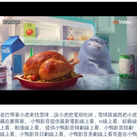
老巴帶著小虎來找雪球，說小虎把電視吃掉，雪球跟黛西把小虎
藏在麥斯家。 小鴨影音提供最新電影線上看、tv線上看、綜藝線
上看、動漫線上看。 提供小鴨影音韓劇線上看、小鴨影音陸劇
線上看、小鴨影音日劇線上看、小鴨影音美劇線上看等盡在小鴨