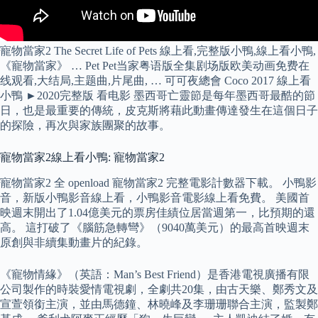
寵物當家2 The Secret Life of Pets 線上看,完整版小鴨,線上看小鴨,
《寵物當家》 … Pet Pet当家粤语版全集剧场版欧美动画免费在
线观看,大结局,主题曲,片尾曲, … 可可夜總會 Coco 2017 線上看
小鴨 ►2020完整版 看电影 墨西哥亡靈節是每年墨西哥最酷的節
日，也是最重要的傳統，皮克斯將藉此動畫傳達發生在這個日子
的探險，再次與家族團聚的故事。
寵物當家2線上看小鴨: 寵物當家2
寵物當家2 全 openload 寵物當家2 完整電影計數器下載。 小鴨影
音，新版小鴨影音線上看，小鴨影音電影線上看免費。 美國首
映週末開出了1.04億美元的票房佳績位居當週第一，比預期的還
高。 這打破了《腦筋急轉彎》（9040萬美元）的最高首映週末
原創與非續集動畫片的紀錄。
《寵物情緣》（英語：Man’s Best Friend）是香港電視廣播有限
公司製作的時裝愛情電視劇，全劇共20集，由古天樂、鄭秀文及
宣萱領銜主演，並由馬德鐘、林曉峰及李珊珊聯合主演，監製鄭