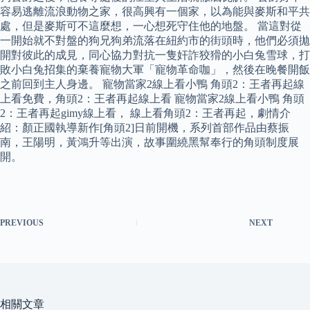
容易逃離流浪動物之家，很高興有一個家，以為能與麥斯和平共
處，但是麥斯可不這麼想，一心想死守住他的地盤。 當這對從
一開始就不對盤的狗兄狗弟流落在紐約市的街頭時，他們必須拋
開對彼此的成見，同心協力對抗一隻奸詐狡猾的小白兔雪球，打
敗小白兔招集的棄養寵物大軍「寵物革命咖」，然後在晚餐開飯
之前回到主人身邊。 寵物當家2線上看小鴨 角頭2：王者再起線
上看免費，角頭2：王者再起線上看 寵物當家2線上看小鴨 角頭
2：王者再起gimy線上看， 線上看角頭2：王者再起，劇情介
紹：顏正國執導新作[角頭2]日前開機，系列首部作品由蔡振
南，王陽明，黃鴻升等出演，故事圍繞黑幫奉行的角頭制度展
開。
PREVIOUS
NEXT
相關文章