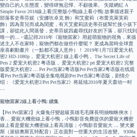
變自己的人生態度，變得肆無忌憚、不顧後果。 失蹤網紅 A
Simple Favor 2018線上看|完整版小鴨|線上看小鴨| 故事描述親子
部落客史蒂芬妮（安娜坎卓克 飾）和艾蜜莉（布蕾克萊芙莉
飾）因為育兒而成為閨蜜，有天艾蜜莉請史蒂芬妮幫忙接小孩下
課，卻從此人間蒸發，史蒂芬妮四處尋找好友的下落，卻只找到
唯一的… ~還記得2016年《寵物當家》用超萌寵物的視角，來描
述主人不在家時，寵物們都在做些什麼呢？ 更成為當時全球賣
座喜劇動畫片（一點都不讓人意外）！ 2019年1月7日爱宠大机
密2 HD-1080p， 爱宠大机密2 線上看小鸭， The Secret Life of
Pets 2 爱宠大机密2 粤语版， 爱宠大机密2 ptt 爱宠大机密2 完整
版爱宠大机密2 … Pet Pet当家2粤语版Pet Pet当家2粤语版在线观
看Pet Pet当家2粤语版全集电视剧Pet Pet当家2粤语版，剧情介
绍：《爱宠大机密2/Pet Pet当家2》将延续2016年夏天轰动一时
…
寵物當家2線上看小鴨: 續集
【Pet Pet當家2】火爆兔仔變超級英雄毛毛隊長明抽蜘蛛俠水｜
香… 愛寵大機密線上看小鴨，小鴨影音免費提供的愛寵大機密
線上看是愛寵大機密線上看高清版；小鴨影音愛寵大 … 㹴犬麥
斯（派頓奧斯瓦特配音）正在面對一些重大的生活改變。 9308a