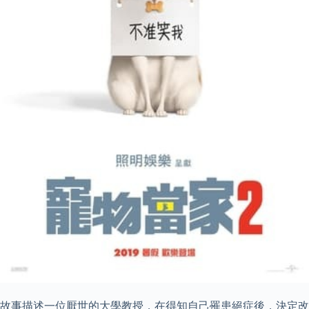
故事描述一位厭世的大學教授，在得知自己罹患絕症後，決定改