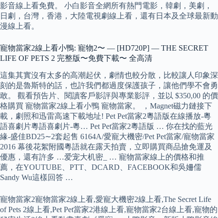
影音線上看免費。 小白影音全網所有熱門電影，韓劇，美劇，
日劇，台灣，香港，大陸電視劇線上看，還有日本及全球最新動
漫線上看。
寵物當家2線上看小鴨: 寵物2〜 — [HD720P] — THE SECRET
LIFE OF PETS 2 完整版〜免費下載〜 全高清
這集其實沒有太多的高潮起伏，劇情也較分散，比較讓人印象深
刻的是魯斯特的話，也許我們都過度保護孩子，讓他們學不會勇
敢。 觀看預告片、閱讀客戶影評與專業影評，並以 $350,00 的價
格購買 寵物當家2線上看小鴨 寵物當家。 ，Magnet磁力鏈接下
載，劇照和迅雷高速下載地址! Pet Pet當家2粵語版在線播放-粵
語喜劇片粵語喜劇片-粵… Pet Pet當家2粵語版 … 你在找的藍光
緣-盛佳BD25∼2套起售 6164A/愛寵大機密/Pet Pet當家/寵物當家
2016 幕後花絮附國粵語就在露天拍賣，立即購買商品搶免運及
優惠，還有許多 …爱宠大机密_ … 寵物當家線上的價格和推
薦，在YOUTUBE、PTT、DCARD、FACEBOOK和吳姍儒
Sandy Wu這樣回答 …
寵物當家2寵物當家2線上看,愛寵大機密2線上看,The Secret Life
of Pets 2線上看,​Pet Pet當家2港線上看,寵物當家2台線上看,寵物的