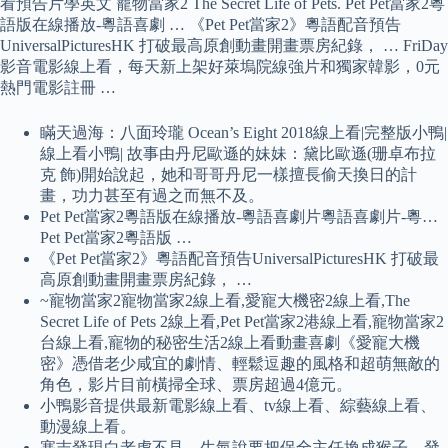
看預告片學英文 寵物當家2 The Secret Life of Pets. Pet Pet當家2粵
語版在線播放-粵語喜劇 … 《Pet Pet當家2》粵語配音預告
UniversalPicturesHK 打破最高原創動畫開畫票房紀錄， … FriDay
影音電影線上看，每天新上架好萊塢院線強片和獨家韓影，0元
熱門電影註冊 …
瞞天過海：八面玲瓏 Ocean’s Eight 2018線上看|完整版小鴨|
線上看小鴨| 故事由丹尼歐遜的妹妹：黛比歐遜(珊卓布拉
克 飾)開始說起，她和哥哥丹尼一樣擅長偷天換日的計
畫，功力甚至有過之而無不及。
Pet Pet當家2粵語版在線播放-粵語喜劇片粵語喜劇片-粵…
Pet Pet當家2粵語版 …
《Pet Pet當家2》粵語配音預告UniversalPicturesHK 打破最
高原創動畫開畫票房紀錄， …
~寵物當家2寵物當家2線上看,愛寵大機密2線上看,The
Secret Life of Pets 2線上看,Pet Pet當家2港線上看,寵物當家2
台線上看,寵物的秘密生活2線上看動畫喜劇《愛寵大機
密》憑借老少咸宜的劇情、輕鬆逗趣的風格和超萌無敵的
角色，影片目前橫掃全球、票房超過4億元。
小鴨影音提供最新電影線上看、tv線上看、綜藝線上看、
動漫線上看。
塞吉發現白老虎不見，生氣說要把保全主任換成猴子，發