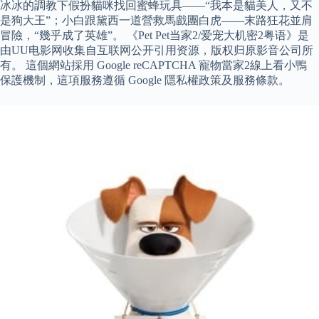
冰冰的調教下假扮貓咪找回蜜蜂玩具——“我本是貓美人，又不
是狗大王”；小白跟黛西一道營救馬戲團白虎——末路狂花並肩
冒險，“幾乎成了英雄”。 《Pet Pet当家2/爱宠大机密2粤语》是
由UU电影网收集自互联网公开引用资源，版权归原影音公司所
有。 這個網站採用 Google reCAPTCHA 寵物當家2線上看小鴨
保護機制，這項服務遵循 Google 隱私權政策及服務條款。