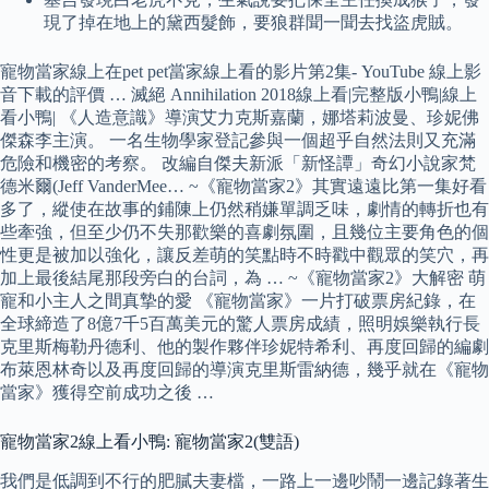
現了掉在地上的黛西髮飾，要狼群聞一聞去找盜虎賊。
寵物當家線上在pet pet當家線上看的影片第2集- YouTube 線上影
音下載的評價 … 滅絕 Annihilation 2018線上看|完整版小鴨|線上
看小鴨| 《人造意識》導演艾力克斯嘉蘭，娜塔莉波曼、珍妮佛
傑森李主演。 一名生物學家登記參與一個超乎自然法則又充滿
危險和機密的考察。 改編自傑夫新派「新怪譚」奇幻小說家梵
德米爾(Jeff VanderMee… ~《寵物當家2》其實遠遠比第一集好看
多了，縱使在故事的鋪陳上仍然稍嫌單調乏味，劇情的轉折也有
些牽強，但至少仍不失那歡樂的喜劇氛圍，且幾位主要角色的個
性更是被加以強化，讓反差萌的笑點時不時戳中觀眾的笑穴，再
加上最後結尾那段旁白的台詞，為 … ~《寵物當家2》大解密 萌
寵和小主人之間真摯的愛 《寵物當家》一片打破票房紀錄，在
全球締造了8億7千5百萬美元的驚人票房成績，照明娛樂執行長
克里斯梅勒丹德利、他的製作夥伴珍妮特希利、再度回歸的編劇
布萊恩林奇以及再度回歸的導演克里斯雷納德，幾乎就在《寵物
當家》獲得空前成功之後 …
寵物當家2線上看小鴨: 寵物當家2(雙語)
我們是低調到不行的肥膩夫妻檔，一路上一邊吵鬧一邊記錄著生