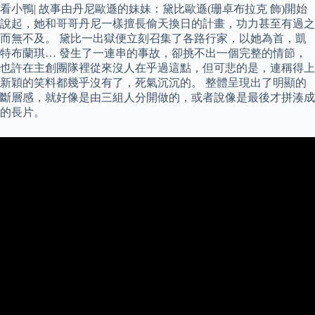
看小鴨| 故事由丹尼歐遜的妹妹：黛比歐遜(珊卓布拉克 飾)開始
說起，她和哥哥丹尼一樣擅長偷天換日的計畫，功力甚至有過之
而無不及。 黛比一出獄便立刻召集了各路行家，以她為首，凱
特布蘭琪… 發生了一連串的事故，卻挑不出一個完整的情節，
也許在主創團隊裡從來沒人在乎過這點，但可悲的是，連稱得上
新穎的笑料都幾乎沒有了，死氣沉沉的。 整體呈現出了明顯的
斷層感，就好像是由三組人分開做的，或者說像是最後才拼湊成
的長片。