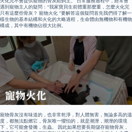
火化完不會提供寵物的骨灰給飼主。 日常服務過程中，經常會
遇到寵物主人的疑問：“我家寶貝生前體重那麼重，怎麼火化完
只有這麼些骨灰？ 寵物火化 ”要解答這個疑問首先我們得了解一
樣生物的基本結構和火化的大略過程，生命體由無機物和有機物
構成，其中有機物佔很大比例。
寵物骨灰沒有味道的，也非常乾淨，對人體無害，無論多高的溫
度，都無法點燃它，骨灰唯一懼怕的，就是潮溼，潮溼的環境
下，它可能會發黴，生蟲。 因此如果想要長期儲存寵物骨灰，