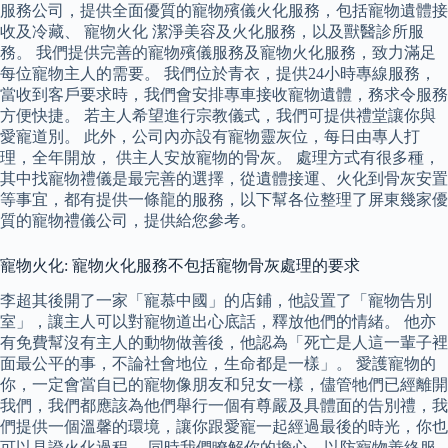
服務公司，提供全面優質的寵物殯儀火化服務，包括寵物遺體接
收及冷藏、 寵物火化 潔淨美容及火化服務，以及獸醫診所服
務。 我們提供完善的寵物殯儀服務及寵物火化服務，致力滿足
每位寵物主人的需要。 我們位於青衣，提供24小時專線服務，
當收到客戶要求時，我們會安排專車接收寵物遺體，務求令服務
方便快捷。 若主人希望進行宗教儀式，我們可提供禮堂讓你與
愛寵道別。 此外，公司內亦設有寵物靈灰位，每日由專人打
理，全年開放， 供主人安放寵物的骨灰。 處理方式有很多種，
其中找寵物禮儀是最完善的選擇，從遺體接運、火化到骨灰安置
等事宜，都有提供一條龍的服務，以下幫各位整理了屏東幾家優
質的寵物禮儀公司，提供給您參考。
寵物火化: 寵物火化服務不包括寵物骨灰處理的要求
李超其後開了一家「寵慕中國」的店鋪，他設置了「寵物告別
室」，讓主人可以對寵物道出心底話，釋放他們的情緒。 他亦
有免費幫沒有主人的動物做善後，他認為「死亡是人這一輩子裡
面最公平的事，不論社會地位，生命都是一樣」。 愛護寵物的
你，一定會當自已的寵物像朋友和兒女一樣，儘管牠們已經離開
我們，我們都應該為他們舉行一個有尊嚴及具體面的告別禮，我
們提供一個溫馨的環境，讓你跟愛寵一起經過最後的時光，你也
可以見證火化過程。 同時我們瞭解你的擔心，以防寵物善終服