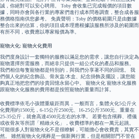
誠，你絕對可以安心聘用。 Toby 會收集已完成報價的項目數
據，同時亦會與各行業的專家們進行成本問卷調查，整合成各服
務價格指南供您參考。 免責聲明：Toby 的價格範圍只是由數據
整合出來的估算，你的項目成本理應根據該服務所涉及的範圍而
有所不同，收費應以專家報價為準。
寵物火化: 寵物火化費用
我們度身設計一套獨特的服務以滿足您的需求，讓您自行決定為
寵物選擇所需服務，而絕非只提供一組公式化的產品和服務。
我們相信每隻寵物都是特別的，與我們分享著不同的回憶。 我
們個人化的紀念飾品、骨灰盅/木盒、紀念掛飾及擺設，讓您能
夠真正地把您們的珍貴回憶永留心中。 寵物火化 寵物水化服務
跟寵物火化服務的費用都是按照寵物的重量而計算。
收費標準依毛小孩體重級距而異，一般而言，集體火化5公斤火
化費用約1500元，6-15公斤2500元、16-25公斤3500元、重量在
25-35公斤，就會高達4500元左右的水準。 若要包含殯葬、禮儀
或收骨灰等所謂「精緻火化」，收費標準約都在一萬元起跳。
可能很多人對寵物火化不是很瞭解，可能擔心會收費貴，其實不
然。 雖然寵物火化殯葬是一個新興行業，但是相關部門不管在