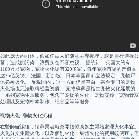
如此庞大的群体，假如任由人们随意丢弃掩埋，或是自行选择公
墓，造成的污染、浪费实在不容忽视。 据统计，英国大约有
1100万只宠物，宠物火化场有320多家，每年宠物市场的产值高
达35亿英镑。 法国、新加坡、日本等国家都立法规定，宠物尸
体必须火化。 反观国内，这一方面仍是空白，甚至专门的宠物
火化场也无法取得经营资质。 宠物殡葬是指由宠物火化延展的
一系列宠物生后服务，包含了宠物的火化、宠物安葬、宠物骨灰
处理以及宠物标本制作、纪念品等等服务。
寵物火化: 寵物火化流程
在醫師確認後，殯葬業者就會開始協助飼主開始處理火化事宜。
火化分文集體火化，以及個別火化，集體火化的費用較便宜，但