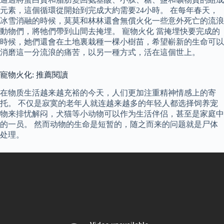
元素，這個循環從開始到完成大約需要24小時。 在每年春天，
冰雪消融的時候，莫莫和林林還會無償火化一些意外死亡的流浪
動物們，將牠們帶到山間去掩埋。 寵物火化 當掩埋快要完成的
時候，她們還會在土地裏栽種一棵小樹苗，希望嶄新的生命可以
消磨這一分流浪的痛苦，以另一種方式，活在這個世上。
寵物火化: 推薦閱讀
在物质生活越来越充裕的今天，人们更加注重精神情感上的寄
托。 不仅是寂寞的老年人就连越来越多的年轻人都选择饲养宠
物来排忧解闷，犬猫等小动物可以作为生活伴侣，甚至是家庭中
的一员。 然而动物的生命是短暂的，随之而来的问题就是尸体
处理。