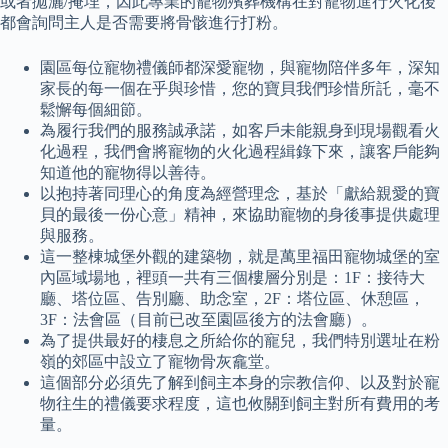
或者拋灑/掩埋，因此專業的寵物殯葬機構在對寵物進行火化後
都會詢問主人是否需要將骨骸進行打粉。
園區每位寵物禮儀師都深愛寵物，與寵物陪伴多年，深知
家長的每一個在乎與珍惜，您的寶貝我們珍惜所託，毫不
鬆懈每個細節。
為履行我們的服務誠承諾，如客戶未能親身到現場觀看火
化過程，我們會將寵物的火化過程緝錄下來，讓客戶能夠
知道他的寵物得以善待。
以抱持著同理心的角度為經營理念，基於「獻給親愛的寶
貝的最後一份心意」精神，來協助寵物的身後事提供處理
與服務。
這一整棟城堡外觀的建築物，就是萬里福田寵物城堡的室
內區域場地，裡頭一共有三個樓層分別是：1F：接待大
廳、塔位區、告別廳、助念室，2F：塔位區、休憩區，
3F：法會區（目前已改至園區後方的法會廳）。
為了提供最好的棲息之所給你的寵兒，我們特別選址在粉
嶺的郊區中設立了寵物骨灰龕堂。
這個部分必須先了解到飼主本身的宗教信仰、以及對於寵
物往生的禮儀要求程度，這也攸關到飼主對所有費用的考
量。