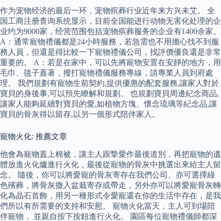
作为宠物经济的最后一环，宠物殡葬行业近年来方兴未艾。 全
国工商注册查询系统显示，目前全国能进行动物无害化处理的企
业约为9000家，经营范围包括宠物殡葬服务的企业有1400余家。
A：通常寵物禮儀都是24小時服務，若急需也不用擔心找不到服
務人員，但還是得比較一下寵物禮儀公司，找評價優良還是非常
重要的。 A：若是在家中，可以先將寵物安置在安靜的地方，用
毛巾、毯子蓋著，撥打寵物禮儀服務專線，請專業人員到府處
理。 我們規劃有寵物生前契約,提供優惠的配套服務,讓家人對於
寶貝的身後事,可以預先瞭解和規劃。 也規劃寶貝周邊紀念商品,
讓家人能夠延續對寶貝的愛,如植物方塊、懷念琉璃等紀念品,讓
寶貝的骨灰得以留存,以另一個形式陪伴家人。
寵物火化: 推薦文章
他會為寵物蓋上棉被，讓主人跟摯愛作最後道別，再把寵物的遺
體放進火化爐進行火化，最後從寵物的骨灰中挑選出來給主人留
念。 隨後，你可以將愛寵的骨灰寄存在我們公司、亦可選擇綠
色殯葬，將骨灰撒入盆栽寄存或帶走，另外亦可以將愛寵骨灰轉
化為晶石首飾，用另一種形式令愛寵還在你的生活中存在，是我
們所以有所需要的支持和安慰。 寵物火化當天，主人可到場陪
伴寵物， 並親自按下按鈕進行火化。 園區每位寵物禮儀師都深