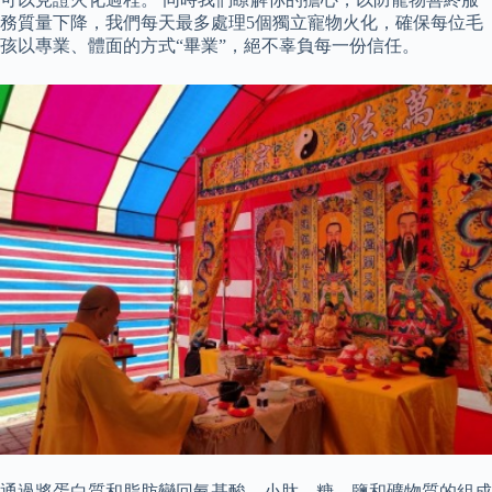
務質量下降，我們每天最多處理5個獨立寵物火化，確保每位毛
孩以專業、體面的方式“畢業”，絕不辜負每一份信任。
通過將蛋白質和脂肪變回氨基酸、小肽、糖、鹽和礦物質的組成