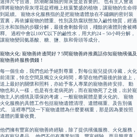
選擇尺寸合適、防潮耐腐蝕的骨灰盒是首要的。 也有主人會選
擇將寵物的骨灰埋花盆裡種上枝葉繁盛的植物，讓寵物的生命得
到延續。 寵物水化服務指的是把寵物遺體放在不鏽鋼的密封裝
置裏，再依據寵物的體重、性別及防腐狀態加入鹼性物質，經過
注水和加熱的步驟分解，最後會剩餘骨頭，殘餘的液體則會被稀
釋。 過程中會以100℃以下的鹼性水，用大約24－50小時分解，
讓寵物變回氨基酸、糖、鹽、肽和骨頭等成分。
寵物火化: 寵物善終邊間好？5間寵物善終推薦話你知寵物殯儀及
寵物善終服務價錢！
每一個生命，我們也給予絕對尊重，對每位寵兒提供冷藏，火化
前清潔，悼念空間及獨立火化時間，希望在牠們最後的旅途上，
送上最好的關懷和照料，亦給予客人專業的寵物善終安排。 動
物也和人一樣，也是有生老病死的，而在寵物死了之後，出於寵
物主人的感情及環保的考慮，一般寵物屍體是要火化的。 寵物
火化服務的具體工作包括寵物遺體清理、遺體稱重、及告別儀
式。 這裡專門說一下寵物遺體為什麼要稱重，那是因為要按照
遺體的重量收費。
他們擁有豐富的寵物善終經驗，除了提供殯儀服務、火化服務，
亦有寵兒產品。 他們不但有專業知識、豐富經驗，而且態度真