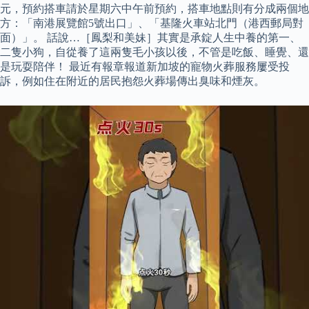
元，預約搭車請於星期六中午前預約，搭車地點則有分成兩個地
方：「南港展覽館5號出口」、「基隆火車站北門（港西郵局對
面）」。 話說…［鳳梨和美妹］其實是承錠人生中養的第一、
二隻小狗，自從養了這兩隻毛小孩以後，不管是吃飯、睡覺、還
是玩耍陪伴！ 最近有報章報道新加坡的寵物火葬服務屢受投
訴，例如住在附近的居民抱怨火葬場傳出臭味和煙灰。