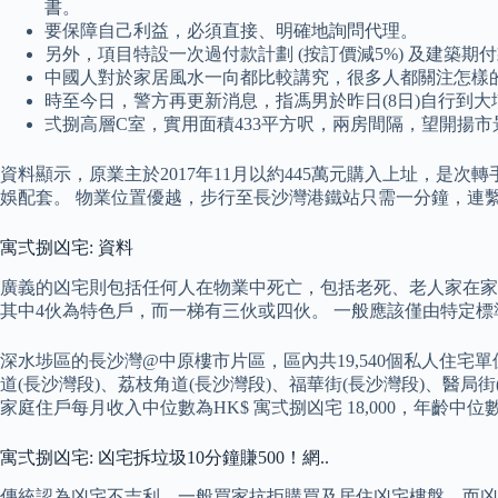
書。
要保障自己利益，必須直接、明確地詢問代理。
另外，項目特設一次過付款計劃 (按訂價減5%) 及建築期
中國人對於家居風水一向都比較講究，很多人都關注怎樣
時至今日，警方再更新消息，指馮男於昨日(8日)自行到
弍捌高層C室，實用面積433平方呎，兩房間隔，望開揚市景，
資料顯示，原業主於2017年11月以約445萬元購入上址，是
娛配套。 物業位置優越，步行至長沙灣港鐵站只需一分鐘，連
寓弍捌凶宅: 資料
廣義的凶宅則包括任何人在物業中死亡，包括老死、老人家在家中在睡
其中4伙為特色戶，而一梯有三伙或四伙。 一般應該僅由特定
深水埗區的長沙灣@中原樓市片區，區內共19,540個私人住宅單位
道(長沙灣段)、荔枝角道(長沙灣段)、福華街(長沙灣段)、醫局街
家庭住戶每月收入中位數為HK$ 寓弍捌凶宅 18,000，年齡中位數為
寓弍捌凶宅: 凶宅拆垃圾10分鐘賺500！網..
傳統認為凶宅不吉利，一般買家抗拒購買及居住凶宅樓盤，而凶