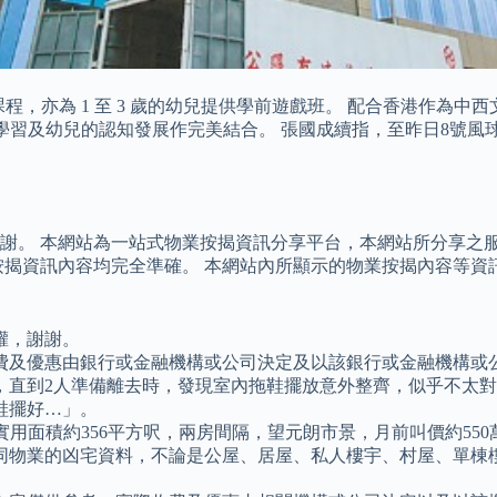
幼稚園課程，亦為 1 至 3 歲的幼兒提供學前遊戲班。 配合香港
，把遊戲、探索式學習及幼兒的認知發展作完美結合。 張國成續指，至昨
謝。 本網站為一站式物業按揭資訊分享平台，本網站所分享之
按揭資訊內容均完全準確。 本網站內所顯示的物業按揭內容等資
權，謝謝。
費及優惠由銀行或金融機構或公司決定及以該銀行或金融機構或
，直到2人準備離去時，發現室內拖鞋擺放意外整齊，似乎不太
鞋擺好…」。
用面積約356平方呎，兩房間隔，望元朗市景，月前叫價約550
同物業的凶宅資料，不論是公屋、居屋、私人樓宇、村屋、單棟