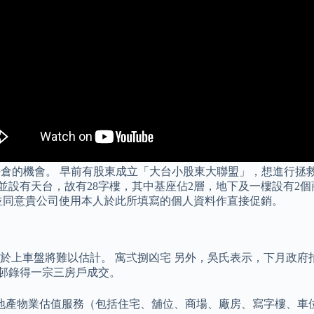
平倉的機會。 早前有股東成立「大台小股東大聯盟」，想進行拯
樓，並設有天台，故有28字樓，其中基座佔2層，地下及一樓設有
 ，並同意貴公司使用本人於此所填寫的個人資料作直接促銷。
於上車盤將難以估計。 寓弍捌凶宅 另外，吳氏表示，下月政府
新邨錄得一宗三房戶成交。
地產物業估值服務（包括住宅、舖位、商場、廠房、寫字樓、車