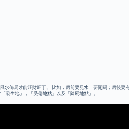
風水佈局才能旺財旺丁。 比如，房前要見水，要開闊；房後要有
含「發生地」，「受傷地點」以及「陳屍地點」。