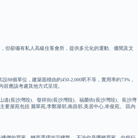
幢物業，但卻備有私人高級住客會所，提供多元化的運動、優閒及文
個單位，建築面積由約450-2,000呎不等，實用率約73%，
內容應該考慮其他方式呈現。
青山道(長沙灣段)、發祥街(長沙灣段)、福榮街(長沙灣段)、長沙灣
主要屋苑包括 麗翠苑,李鄭屋邨,南昌邨,美居中心,幸俊苑。 區內
樓價的買家，轉而選擇凶宅樓盤。 不論你是哪種買家，向銀行