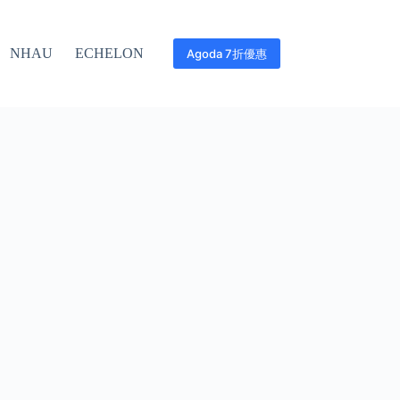
NHAU
ECHELON
Agoda 7折優惠