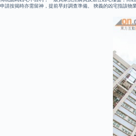
申請按揭時亦需留神，提前早好調查準備。 狹義的凶宅指該物