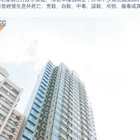
業曾經發生意外死亡、兇殺、自殺、中毒、謀殺、吊頸、服毒或