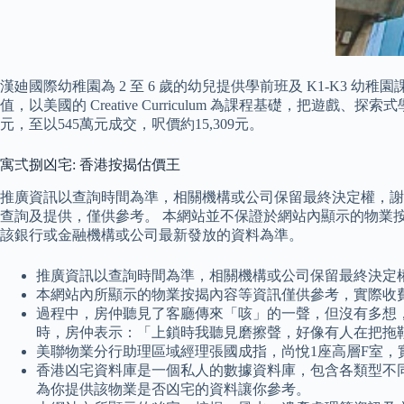
漢廸國際幼稚園為 2 至 6 歲的幼兒提供學前班及 K1-K3 
值，以美國的 Creative Curriculum 為課程基礎
元，至以545萬元成交，呎價約15,309元。
寓弍捌凶宅: 香港按揭估價王
推廣資訊以查詢時間為準，相關機構或公司保留最終決定權，謝
查詢及提供，僅供參考。 本網站並不保證於網站內顯示的物業
該銀行或金融機構或公司最新發放的資料為準。
推廣資訊以查詢時間為準，相關機構或公司保留最終決定
本網站內所顯示的物業按揭內容等資訊僅供參考，實際收
過程中，房仲聽見了客廳傳來「咳」的一聲，但沒有多想
時，房仲表示：「上鎖時我聽見磨擦聲，好像有人在把拖
美聯物業分行助理區域經理張國成指，尚悅1座高層F室，實
香港凶宅資料庫是一個私人的數據資料庫，包含各類型不
為你提供該物業是否凶宅的資料讓你參考。