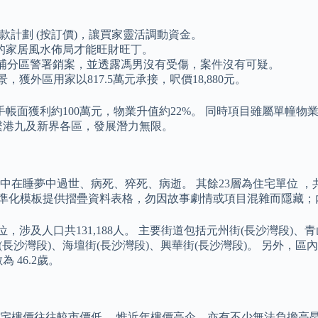
付款計劃 (按訂價)，讓買家靈活調動資金。
的家居風水佈局才能旺財旺丁。
大埔分區警署銷案，並透露馮男沒有受傷，案件沒有可疑。
獲外區用家以817.5萬元承接，呎價18,880元。
次轉手帳面獲利約100萬元，物業升值約22%。 同時項目雖屬單
繫港九及新界各區，發展潛力無限。
夢中過世、病死、猝死、病逝。 其餘23層為住宅單位 ，共設88
標準化模板提供摺疊資料表格，勿因故事劇情或項目混雜而隱藏；
，涉及人口共131,188人。 主要街道包括元州街(長沙灣段)、
(長沙灣段)、海壇街(長沙灣段)、興華街(長沙灣段)。 另外，區內
 46.2歲。
宅樓價往往較市價低。 惟近年樓價高企，亦有不少無法負擔高昂