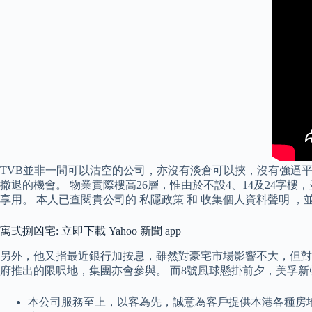
TVB並非一間可以沽空的公司，亦沒有淡倉可以挾，沒有強逼
撤退的機會。 物業實際樓高26層，惟由於不設4、14及24字
享用。 本人已查閱貴公司的 私隱政策 和 收集個人資料聲明
寓弍捌凶宅: 立即下載 Yahoo 新聞 app
另外，他又指最近銀行加按息，雖然對豪宅市場影響不大，但對
府推出的限呎地，集團亦會參與。 而8號風球懸掛前夕，美孚
本公司服務至上，以客為先，誠意為客戶提供本港各種房