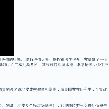
救股價的行動。 現時股價大升，蟹貨都減少很多，亦提供了一個
2個商鋪，而二樓則為會所，其設施包括游泳池、桑拿房等，供住戶
拍賣的波老道地皮成交價會相當高，而集團亦在研究中，至於政
位、別墅、地皮及全幢建築物等），歡迎隨時委託安排估值報告