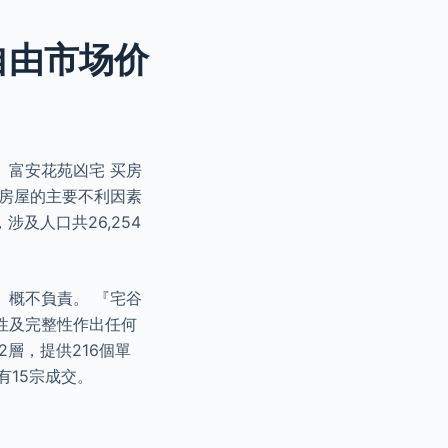
自由市场价
 富安花苑凶宅 买房
或房屋的主要不利因素
及人口共26,254
』概不負責。 『宅谷
性及完整性作出任何
2層，提供216個單
共有15宗成交。