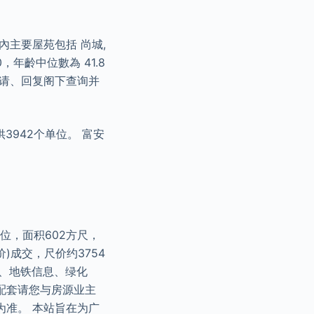
主要屋苑包括 尚城,
，年齡中位數為 41.8
申请、回复阁下查询并
3942个单位。 富安
位，面积602方尺，
价)成交，尺价约3754
施、地铁信息、绿化
配套请您与房源业主
为准。 本站旨在为广