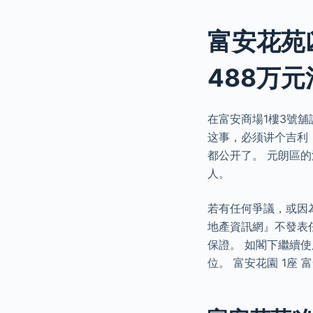
富安花苑
488万元
在富安商場1樓3號舖
这事，必须讲个吉利
都公开了。 元朗區的
人。
若有任何爭議，或因
地產資訊網』不發表
保證。 如閣下繼續使
位。 富安花園 1座 