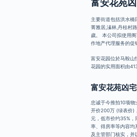
富安花苑凶
主要街道包括洪水橋
菁雅居,溱林,丹桂村路
歲。 本公司拟使用
作地产代理服务的促
富安花园位於马鞍山恒
花园的实用面积由413
富安花苑凶宅
忠诚于今推拍10项物
开价200万 (绿表价
元，低市价约35%，
率、得房率等内容均
及主管部门核实，并