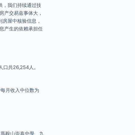
供，我们持续通过技
 房产交易兹事体大，
到房屋中核验信息，
信息产生的依赖承担任
共26,254人。
住户每月收入中位数为
有馬鞍山崇真中學、九