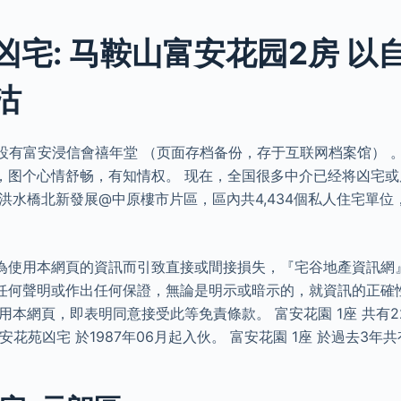
凶宅: 马鞍山富安花园2房 以
沽
設有富安浸信會禧年堂 （页面存档备份，存于互联网档案馆） 。
，图个心情舒畅，有知情权。 现在，全国很多中介已经将凶宅
洪水橋北新發展@中原樓市片區，區內共4,434個私人住宅單位，涉
為使用本網頁的資訊而引致直接或間接損失，『宅谷地產資訊網
任何聲明或作出任何保證，無論是明示或暗示的，就資訊的正確
用本網頁，即表明同意接受此等免責條款。 富安花園 1座 共有2
富安花苑凶宅 於1987年06月起入伙。 富安花園 1座 於過去3年