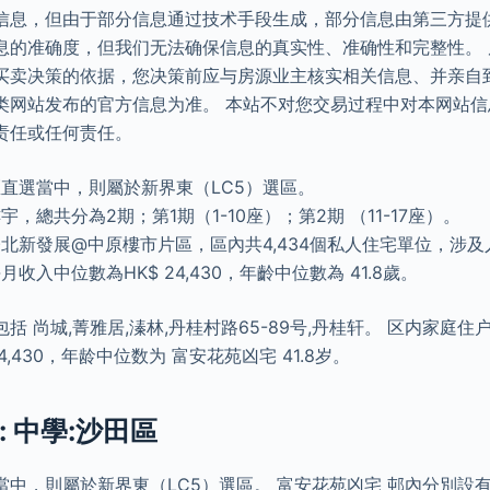
信息，但由于部分信息通过技术手段生成，部分信息由第三方提
息的准确度，但我们无法确保信息的真实性、准确性和完整性。
买卖决策的依据，您决策前应与房源业主核实相关信息、并亲自
类网站发布的官方信息为准。 本站不对您交易过程中对本网站
责任或任何责任。
直選當中，則屬於新界東（LC5）選區。
宇，總共分為2期；第1期（1-10座）；第2期 （11-17座）。
北新發展@中原樓市片區，區內共4,434個私人住宅單位，涉及人口
收入中位數為HK$ 24,430，年齡中位數為 41.8歲。
括 尚城,菁雅居,溱林,丹桂村路65-89号,丹桂轩。 区内家庭
4,430，年龄中位数为 富安花苑凶宅 41.8岁。
 中學:沙田區
當中，則屬於新界東（LC5）選區。 富安花苑凶宅 邨內分別設