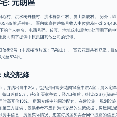
宅: 元朗區
田心村、洪水橋丹桂村、洪水橋新生村、屏山新慶村。 另外，區內
65-89號,丹桂軒。 區內家庭住戶每月收入中位數為HK$ 24,430
阁下的个人姓名、电话号码、传真、地址或电邮地址处理阁下的
销及向阁下提供中原集团其他公司的资讯。
信街2号（中原楼市片区：马鞍山）。 富安花园共有17座，提供
尺至674尺。
: 成交記錄
业，并沽出当中2伙，包括沙田富安花园14座中层A室，属凶宅单
)，每口叫价5万，获3组买家争购，经7口价后，终以226万(绿表
同时高开价13%。 房源介绍中的周边配套、在建设施、规划设
系第三方提供，仅供参考不应作为您交易的决策依据，房屋周边
以房本信息、房屋实际情况、您签订房屋买卖合同中披露的信息