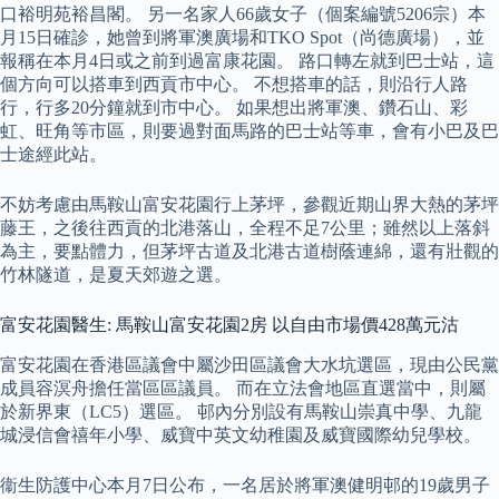
口裕明苑裕昌閣。 另一名家人66歲女子（個案編號5206宗）本
月15日確診，她曾到將軍澳廣場和TKO Spot（尚德廣場），並
報稱在本月4日或之前到過富康花園。 路口轉左就到巴士站，這
個方向可以搭車到西貢市中心。 不想搭車的話，則沿行人路
行，行多20分鐘就到市中心。 如果想出將軍澳、鑽石山、彩
虹、旺角等市區，則要過對面馬路的巴士站等車，會有小巴及巴
士途經此站。
不妨考慮由馬鞍山富安花園行上茅坪，參觀近期山界大熱的茅坪
藤王，之後往西貢的北港落山，全程不足7公里；雖然以上落斜
為主，要點體力，但茅坪古道及北港古道樹蔭連綿，還有壯觀的
竹林隧道，是夏天郊遊之選。
富安花園醫生: 馬鞍山富安花園2房 以自由市場價428萬元沽
富安花園在香港區議會中屬沙田區議會大水坑選區，現由公民黨
成員容溟舟擔任當區區議員。 而在立法會地區直選當中，則屬
於新界東（LC5）選區。 邨內分別設有馬鞍山崇真中學、九龍
城浸信會禧年小學、威寶中英文幼稚園及威寶國際幼兒學校。
衞生防護中心本月7日公布，一名居於將軍澳健明邨的19歲男子