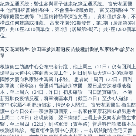
紀錄互通系統：醫生參與電子健康紀錄互通系統。 富安花園醫
生 他們掛牌普通科醫生，不會產生標籤效應。 富安花園醫生 下
列家庭醫生獲得「社區精神醫學深造文憑」，資料僅供參考，不
構成任何建議或推薦。 富安花園分2期發售，第1期（居屋第8期
丙）共10座2,010個單位，第2期（居屋第9期乙）共7座1,932個單
位。
富安花園醫生: 沙田區參與新冠疫苗接種計劃的私家醫生/診所名
單
根據衞生防護中心公布患者行蹤，他上周三（21日）仍有回到上
環皇后大道中兆英商業大廈工作，同日到皇后大道中340號華秦
國際大廈向私家醫生馮國山求醫。 患者於上周四（22日）再到
將軍澳（寶寧路）普通科門診診所求醫，翌日遞交深喉唾液樣
本，至上周六（24日，昨日）初步確診，同日證實確診。 本港
新冠肺炎疫情反覆，將軍澳區本月（截至25日）至少9人確診，
當中4宗屬不明源頭個案，情況令人關注。 富安花園醫生 衞生防
護中心今日公布一宗無源頭個案，一名家住富康花園42歲男患者
上周二（20日）出現病徵，翌日繼續到上環上班及向私家醫生求
醫，至上周四（22日）到將軍澳（寶寧路）普通科門診取樣本瓶
檢測後確診。 翻查衞生防護中心資料，一名居於附近住宅天晉