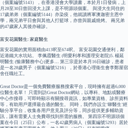
（個案編號5143），在香港浸會大學讀書，本於月1日發病，上
月28至30日曾回浸大上課，是不明源頭個案。 與浸大生同住的
17歲弟弟（個案編號5144）亦染疫，他就讀將軍澳迦密主恩中
學，兩兄弟平日會與其他人打籃球，亦曾與親戚燒烤。 兩兄弟
的47歲家人其後亦確診。
富安花園醫生: 家庭醫生
富安花園的實用面積由413呎至674呎。 富安花園交通便利，鄰
近港鐵大水坑站。 李佩霞醫生 (明愛利孝和護理安老院)5. 楊延
明醫生 (愉康醫務中心)更多… 第三宗是於本月16日確診，患者
是一名28歲男子（個案編號5216），於香港心理衞生會李鄭屋宿
舍任職社工。
Great Doctor是一個免費醫療服務搜索平台，現時擁有超過6,000
位醫生名單！ 只需到訪Great Doctor網站，以專科、地點或醫療
中心作搜尋，可即時顯示有關搜尋資訊，如專業資格、診所資料
等，有助用戶選擇最合適的醫生。 同時，我們亦設立‘睇醫生’經
驗分享平台，收集各用戶意見及評分等，同步提供更多輔助資
訊，讓有需要人士免費尋找到所需的服務。 第四宗不明源頭個
案在今日（25日）公布，一名42歲男病人（個案編號5293）居於