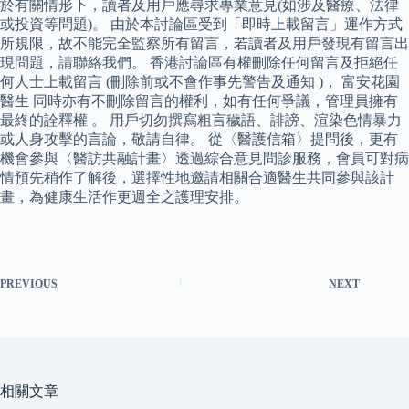
於有關情形下，讀者及用戶應尋求專業意見(如涉及醫療、法律
或投資等問題)。 由於本討論區受到「即時上載留言」運作方式
所規限，故不能完全監察所有留言，若讀者及用戶發現有留言出
現問題，請聯絡我們。 香港討論區有權刪除任何留言及拒絕任
何人士上載留言 (刪除前或不會作事先警告及通知 )， 富安花園
醫生 同時亦有不刪除留言的權利，如有任何爭議，管理員擁有
最終的詮釋權 。 用戶切勿撰寫粗言穢語、誹謗、渲染色情暴力
或人身攻擊的言論，敬請自律。 從〈醫護信箱〉提問後，更有
機會參與〈醫訪共融計畫〉透過綜合意見問診服務，會員可對病
情預先稍作了解後，選擇性地邀請相關合適醫生共同參與該計
畫，為健康生活作更週全之護理安排。
PREVIOUS
NEXT
相關文章