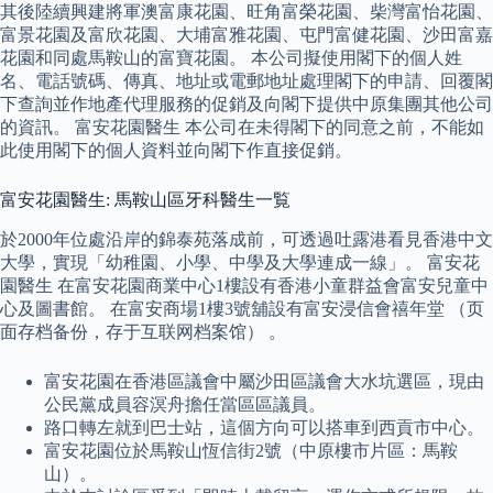
其後陸續興建將軍澳富康花園、旺角富榮花園、柴灣富怡花園、
富景花園及富欣花園、大埔富雅花園、屯門富健花園、沙田富嘉
花園和同處馬鞍山的富寶花園。 本公司擬使用閣下的個人姓
名、電話號碼、傳真、地址或電郵地址處理閣下的申請、回覆閣
下查詢並作地產代理服務的促銷及向閣下提供中原集團其他公司
的資訊。 富安花園醫生 本公司在未得閣下的同意之前，不能如
此使用閣下的個人資料並向閣下作直接促銷。
富安花園醫生: 馬鞍山區牙科醫生一覧
於2000年位處沿岸的錦泰苑落成前，可透過吐露港看見香港中文
大學，實現「幼稚園、小學、中學及大學連成一線」。 富安花
園醫生 在富安花園商業中心1樓設有香港小童群益會富安兒童中
心及圖書館。 在富安商場1樓3號舖設有富安浸信會禧年堂 （页
面存档备份，存于互联网档案馆） 。
富安花園在香港區議會中屬沙田區議會大水坑選區，現由
公民黨成員容溟舟擔任當區區議員。
路口轉左就到巴士站，這個方向可以搭車到西貢市中心。
富安花園位於馬鞍山恆信街2號（中原樓市片區：馬鞍
山）。