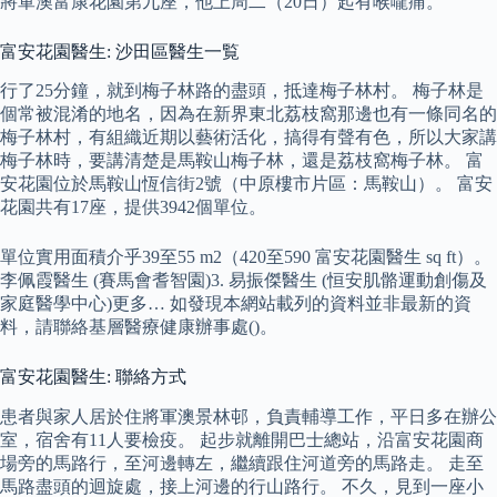
將軍澳富康花園第九座，他上周二（20日）起有喉嚨痛。
富安花園醫生: 沙田區醫生一覧
行了25分鐘，就到梅子林路的盡頭，抵達梅子林村。 梅子林是
個常被混淆的地名，因為在新界東北荔枝窩那邊也有一條同名的
梅子林村，有組織近期以藝術活化，搞得有聲有色，所以大家講
梅子林時，要講清楚是馬鞍山梅子林，還是荔枝窩梅子林。 富
安花園位於馬鞍山恆信街2號（中原樓市片區：馬鞍山）。 富安
花園共有17座，提供3942個單位。
單位實用面積介乎39至55 m2（420至590 富安花園醫生 sq ft）。
李佩霞醫生 (賽馬會耆智園)3. 易振傑醫生 (恒安肌骼運動創傷及
家庭醫學中心)更多… 如發現本網站載列的資料並非最新的資
料，請聯絡基層醫療健康辦事處()。
富安花園醫生: 聯絡方式
患者與家人居於住將軍澳景林邨，負責輔導工作，平日多在辦公
室，宿舍有11人要檢疫。 起步就離開巴士總站，沿富安花園商
場旁的馬路行，至河邊轉左，繼續跟住河道旁的馬路走。 走至
馬路盡頭的迴旋處，接上河邊的行山路行。 不久，見到一座小