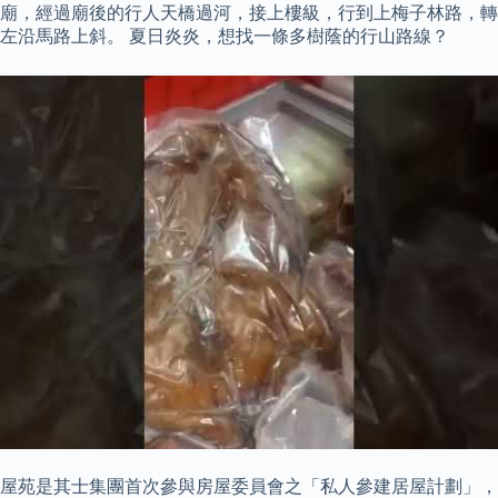
廟，經過廟後的行人天橋過河，接上樓級，行到上梅子林路，轉
左沿馬路上斜。 夏日炎炎，想找一條多樹蔭的行山路線？
屋苑是其士集團首次參與房屋委員會之「私人參建居屋計劃」，