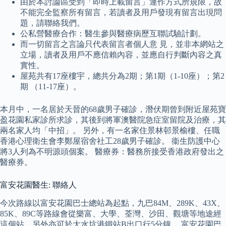
由於本討論區受到「即時上載留言」運作方式所規限，故
不能完全監察所有留言，若讀者及用戶發現有留言出現問
題，請聯絡我們。
公私營醫療合作：醫生參與醫療病歷互聯試驗計劃。
而一切留言之言論只代表留言者個人意 見，並非本網站之
立場，讀者及用戶不應信賴內容，並應自行判斷內容之真
實性。
屋苑共有17座樓宇，總共分為2期；第1期（1-10座）；第2
期 （11-17座）。
本月中，一名居於天晉的68歲男子確診，潛伏期曾到附近屋苑寶
盈花園私家診所求診，其後到將軍澳醫院急症室留院及治療，其
兩名家人均「中招」。 另外，有一名家住景林邨景榆樓、任職
香港心理衛生會李鄭屋宿舍社工28歲男子確診。 衞生防護中心
將3人列為不明源頭個案。 醫療券：醫務所接受香港政府發出之
醫療券。
富安花園醫生: 聯絡人
今次路線以富安花園巴士總站為起點，九巴84M、289K、43X、
85K、89C等路線會從樂富、大學、荃灣、沙田、觀塘等地途經
這個站，另外亦可於大水坑港鐵站B出口行5分鐘。 富安花園巴