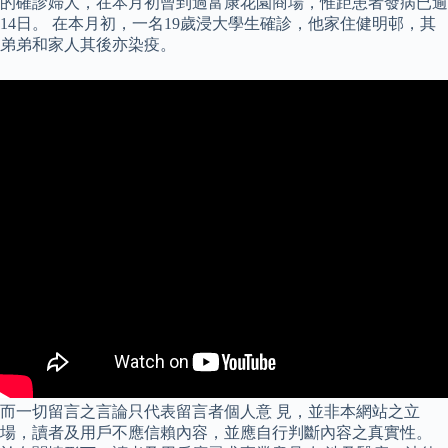
的確診婦人，在本月初曾到過富康花園商場，惟距患者發病已逾
14日。 在本月初，一名19歲浸大學生確診，他家住健明邨，其
弟弟和家人其後亦染疫。
而一切留言之言論只代表留言者個人意 見，並非本網站之立
場，讀者及用戶不應信賴內容，並應自行判斷內容之真實性。