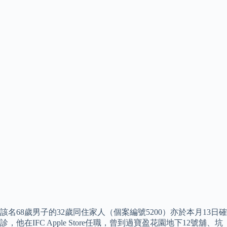
該名68歲男子的32歲同住家人（個案編號5200）亦於本月13日確
診，他在IFC Apple Store任職，曾到過寶盈花園地下12號舖、坑