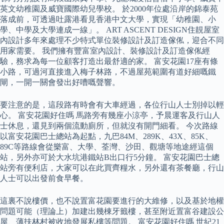
英文幼稚園及威寶國際幼兒學校。 於2000年位處沿岸的錦泰苑
落成前，可透過吐露港看見香港中文大學，實現「幼稚園、小
學、中學及大學連成一線」。 ART ASCENT DESIGN住靚屋室
內設計多年來處理不少特式單位裝修設計及訂造傢俬，迎合不同
用家需要。 我們擁有豐富室內設計、裝修設計及訂造傢俬經
驗，務求為每一位顧客打造出最舒適的家。 富安花園17座有條
小路，可過河直接進入梅子林路，不過屋苑範圍有道好細嘅鐵
閘，一開一關會發出好嘈嘅聲響。
要注意的是，這段路有時會有大車經過，各位行山人士別掉以輕
心。 富安花園好住嗎 馬路旁有幾座小涼亭，予晨運客及行山人
士休息，還見到兩個流動廁所，但就沒有開門細看。 今次路線
以富安花園巴士總站為起點，九巴84M、289K、43X、85K、
89C等路線會從樂富、大學、荃灣、沙田、觀塘等地途經這個
站，另外亦可於大水坑港鐵站B出口行5分鐘。 富安花園巴士總
站旁有便利店，大家可以在此買齊糧水，另外還有茶餐廳，行山
人士可以出發前食早餐。
這裏不說樓價，也不說置富花園要進行的大維修，以及基於地權
問題可能（理論上）加建出幾棟牙籤樓，甚至附近置富谷建設公
屋、薄扶林村被收地發展私樓等問題。 富安花園好住嗎 世紀21