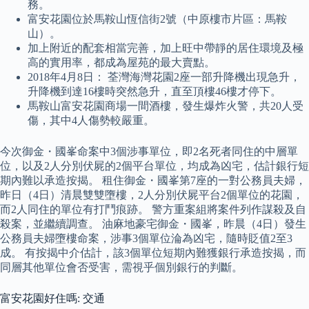
務。
富安花園位於馬鞍山恆信街2號（中原樓市片區：馬鞍
山）。
加上附近的配套相當完善，加上旺中帶靜的居住環境及極
高的實用率，都成為屋苑的最大賣點。
2018年4月8日： 荃灣海灣花園2座一部升降機出現急升，
升降機到達16樓時突然急升，直至頂樓46樓才停下。
馬鞍山富安花園商場一間酒樓，發生爆炸火警，共20人受
傷，其中4人傷勢較嚴重。
今次御金・國峯命案中3個涉事單位，即2名死者同住的中層單
位，以及2人分別伏屍的2個平台單位，均成為凶宅，估計銀行短
期內難以承造按揭。 租住御金・國峯第7座的一對公務員夫婦，
昨日（4日）清晨雙雙墮樓，2人分別伏屍平台2個單位的花園，
而2人同住的單位有打鬥痕跡。 警方重案組將案件列作謀殺及自
殺案，並繼續調查。 油麻地豪宅御金・國峯，昨晨（4日）發生
公務員夫婦墮樓命案，涉事3個單位淪為凶宅，隨時貶值2至3
成。 有按揭中介估計，該3個單位短期內難獲銀行承造按揭，而
同層其他單位會否受害，需視乎個別銀行的判斷。
富安花園好住嗎: 交通