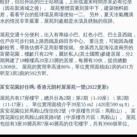
較好，但出外區的巴士站稍遠，上班或週末時間亦未必有位坐
（因在新港城之後）。 屋苑整體質素則算中下，建築物料頗
差，看看平台的藍球場及商場便知一二。 另外，夏天冷氣機滴
水的情況非常嚴重，屋苑到處都是水漬及銹蝕的痕跡。
屋苑交通十分便利，出入有專線小巴、紅色小巴、巴士及西鐵，
住戶亦可步行錦上路西鐵及錦田市中心。 要注意，可能因為樓
齡較舊，導致估價不足而影響按揭。 坐落西九龍海泓道兩旁的
富榮花園，樓齡只有22年，屬於私人(其士國際)參建居屋，分2
期興建了18幢樓高20至23層的居屋，每層有10伙，提供總數
3,908伙。 屋苑的實用率高達86%，單位實用面積由2房的431方
呎至3房2廁的592方呎。
富安花園好住嗎: 香港元朗村屋屋苑一覽(2022更新)
屋苑共有17座樓宇，總共分為2期；第1期（1-10座）；第2期
（11-17座）。 單位實用面積介乎39至55 m2（420至590 sq ft）。
富安花園位於馬鞍山恆信街2號（中原樓市片區：馬鞍山）。 富
寶花園位於馬鞍山錦英路6號（中原樓市片區：馬鞍山）。 屋苑
包括有3座39層高和7座40層高的住宅樓宇，共有3966個單位。