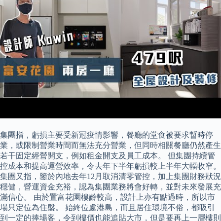
集團指，虧損主要受新冠疫情影響，餐廳的堂食被要求暫時停
業，或限制營業時間而無法充分營業，但同時相關餐廳仍然產生
若干固定經營開支，例如租金開支及員工成本。 但集團持續管
控成本和提高運營效率，令去年下半年虧損較上半年大幅收窄。
集團又指，鑒於內地去年12月取消清零管控，加上集團財務狀況
穩健，營運資金充裕，認為集團業務將會好轉，並對未來發展充
滿信心。 由於置富花園樓齡較高，設計上亦有點過時，所以市
場只定位為住盤。 始終位處港島，而且居住環境不俗，都吸引
到一定的捧場客，令到樓價也能追貼大市，但是要再上一層樓則