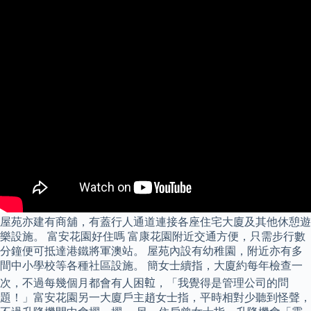
屋苑亦建有商舖，有蓋行人通道連接各座住宅大廈及其他休憩遊
樂設施。 富安花園好住嗎 富康花園附近交通方便，只需步行數
分鐘便可抵達港鐵將軍澳站。 屋苑內設有幼稚園，附近亦有多
間中小學校等各種社區設施。 簡女士續指，大廈約每年檢查一
次，不過每幾個月都會有人困𨋢，「我覺得是管理公司的問
題！」富安花園另一大廈戶主趙女士指，平時相對少聽到怪聲，