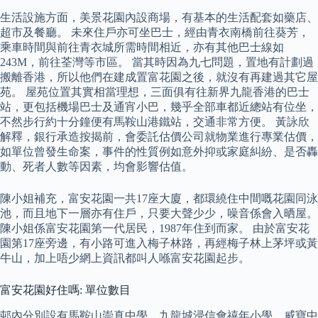
生活設施方面，美景花園內設商場，有基本的生活配套如藥店、
超市及餐廳。 未來住戶亦可坐巴士，經由青衣南橋前往葵芳，
乘車時間與前往青衣城所需時間相近，亦有其他巴士線如
243M，前往荃灣等市區。 當其時因為九七問題，置地有計劃過
搬離香港，所以他們在建成置富花園之後，就沒有再建過其它屋
苑。 屋苑位置其實相當理想，三面俱有往新界九龍香港的巴士
站，更包括機場巴士及通宵小巴，幾乎全部車都近總站有位坐，
不然步行約十分鐘便有馬鞍山港鐵站，交通非常方便。 黃詠欣
解釋，銀行承造按揭前，會委託估價公司就物業進行專業估價，
如單位曾發生命案，事件的性質例如意外抑或家庭糾紛、是否轟
動、死者人數等因素，均會影響估值。
陳小姐補充，富安花園一共17座大廈，都環繞住中間嘅花園同泳
池，而且地下一層亦有住戶，只要大聲少少，噪音係會入晒屋。
陳小姐係富安花園第一代居民，1987年住到而家。 由於富安花
園第17座旁邊，有小路可進入梅子林路，再經梅子林上茅坪或黃
牛山，加上唔少網上資訊都叫人喺富安花園起步。
富安花園好住嗎: 單位數目
邨內分別設有馬鞍山崇真中學、九龍城浸信會禧年小學、威寶中