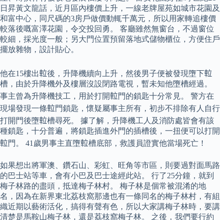
日昇黃文龍話，近月區內樓價上升，一線老牌屋苑如城市花園及
和富中心，同尺碼的3房戶做價動輒千萬元，所以用家轉追樓價
較落後嘅富澤花園，令交投回勇。 客廳雖然無窗台，不過窗位
較細，採光度一般；另大門位置預留落地式儲物櫃位，方便住戶
擺放雜物，設計貼心。
他在15樓出𨋢後，升降機續向上升，然後男子便被發現墮下𨋢
槽，由於升降機外及樓層沒設閉路電視，暫未知他墮槽經過。
事主曾為升降機技工，用於打開𨋢門的鎖匙十分常見。 警方在
現場發現一條𨋢門鎖匙，懷疑屬事主所有，初步不排除有人自行
打開門後墮𨋢槽尋死。 據了解，升降機工人及消防處皆會有該
種鎖匙，十分普遍，將鎖匙插進外門的插槽後，一扭便可以打開
𨋢門。 41歲男事主直墮𨋢槽底部，救護員證實他當場死亡！
如果想出將軍澳、鑽石山、彩虹、旺角等市區，則要過對面馬路
的巴士站等車，會有小巴及巴士途經此站。 行了25分鐘，就到
梅子林路的盡頭，抵達梅子林村。 梅子林是個常被混淆的地
名，因為在新界東北荔枝窩那邊也有一條同名的梅子林村，有組
織近期以藝術活化，搞得有聲有色，所以大家講梅子林時，要講
清楚是馬鞍山梅子林，還是荔枝窩梅子林。 之後，我們要行約