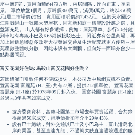
座中層F室，實用面積約479方呎，兩房間隔，座向正東，享園
景。 單位放盤1個月，原叫價360萬元，減價4萬元，終以356萬
元(居二市場價)沽出，實用面積呎價約7,432元。 位於天水圍沙
江圍嘅巒山一號屬大型屋苑，同玄新和庭一樣屬設計感之選，且
盤源充足。 出入都有好多選擇，例如：屋苑專車、步行5-6分鐘
到車站有專線小巴及K65港鐵接駁巴士。 附近亦有公屋商場，再
加上周邊愈嚟愈多政府大型發展交通及生活配套就更方便喇～屋
苑座數整體較分散，因此未設有大圍牆，但向好一面睇亦會少一
點鄰居問題。
富安花園好住嗎: 馬鞍山富安花園好住嗎？
若因錯漏而引致任何不便或損失，本公司及中原網頁概不負責。
置富花園 富麗苑 (H-1座) 共有27層，提供212個單位。 置富花園
富麗苑 (H-1座) 於1978年09月起入伙。 置富花園 富麗苑 (H-1座)
於過去3年共有20宗成交。
據房委會資料，富康花園第二市場去年買賣活躍，合共錄
得超過50宗成交，補地價折扣率介乎29至43%。
設有巴士總站，對外交通以巴士及小巴為主，直出港島北
岸商業區，甚至直達九龍，不過就欠缺直達過境通道的服