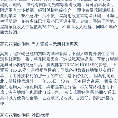
場同西鐵站。 屋苑有圍牆同光纖等基礎設施，有可泊車花園，
附近更有士多餐廳，絕對係指星級推介。 即使置富花園遠離主
要商業區，並不意味生活不便，屋苑附設置富南區商場，可滿足
生活所需，並有多線巴士及小巴直達中環、金鐘、香港仔等地。
屋苑家庭收入中位數為38,700元，不屬高收入社群，同時不屬於
四大校網。
富安花園好住嗎: 尚方置業 – 元朗村屋專家
其實，此銀碼已經夠買區內洋房有餘，不但大幅提升居住空間，
還夠錢豪裝一番，將花園及天台打造成私家遊樂園，享受分層屋
苑無可比擬的寫意生活，實現擁有DREAM HOUSE的夢想。 上
置富（15-20座）是很受歡迎的，但我必須負責任地和朋友們分
享，面向薄扶林村的那一面的單位，是不好住的。 因為朝向正
北，基於樓房設計，一年365日，沒有一天有陽光進屋。 置富花
園佔地夠大，樓距夠寬，與市區有山分隔，卻又有路相通而不
遠，沒有地鐵但也因此自成一角。 富安花園好住嗎 路面交通工
具可以方便前往全港，去西環堅尼地城、香港仔、鴨脷洲都方
便。
富安花園好住嗎: 沙田/大圍