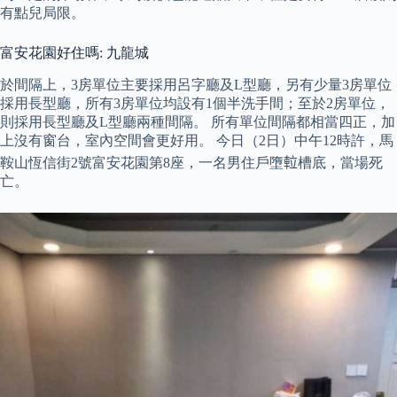
有點兒局限。
富安花園好住嗎: 九龍城
於間隔上，3房單位主要採用呂字廳及L型廳，另有少量3房單位
採用長型廳，所有3房單位均設有1個半洗手間；至於2房單位，
則採用長型廳及L型廳兩種間隔。 所有單位間隔都相當四正，加
上沒有窗台，室內空間會更好用。 今日（2日）中午12時許，馬
鞍山恆信街2號富安花園第8座，一名男住戶墮𨋢槽底，當場死
亡。