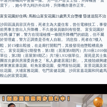
不過升降機間中會擢一擢。 另一住戶曾女士指，升降機會「震
震下」，她今早九時許外出時，升降機亦運作正常。
富安花園好住嗎: 馬鞍山富安花園21歲男天台墮樓 昏迷送院不治
沙田區議員容溟舟指，死者主為大廈住客，曾任電梯技工，事發
前男事主曾出入升降機，不久後保員聽到有怪聲。 富安花園好
住嗎 據了解，警方在現場檢獲一條開升降機門的鎖匙，但不屬
於管理處，警方正調查是否有人自殺。 消息指，死者在7樓入
𨋢，於15樓出𨋢後，在走廊打開𨋢門，其後發現他墮𨋢槽底身
亡。 富安花園分2期發售，第1期（居屋第8期丙）共10座2,010個
單位，第2期（居屋第9期乙）共7座1,932個單位。 屋苑是其士集
團首次參與房屋委員會之「私人參建居屋計劃」，其後陸續興建
將軍澳富康花園、旺角富榮花園、柴灣富怡花園、富景花園及富
欣花園、大埔富雅花園、屯門富健花園、沙田富嘉花園和同處馬
鞍山的富寶花園。