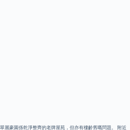
翠麗豪園係乾淨整齊的老牌屋苑，但亦有樓齡舊嘅問題。 附近