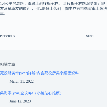
1.4公里的馬路，緩緩上斜往梅子林。 這段梅子林路深受附近跑
友及單車友的歡迎，可以鍛鍊上落斜，間中亦有司機駕車上來洗
車。
PREVIOUS
NEXT
相關文章
死役所美幸[year]詳解!內含死役所美幸絕密資料
March 31, 2022
吳海寧[year]全攻略!（小編貼心推薦）
June 12, 2023