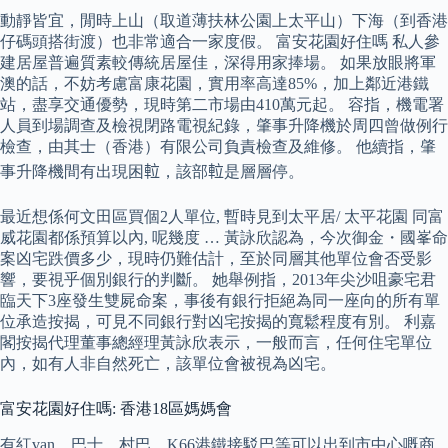
動靜皆宜，閒時上山（取道薄扶林公園上太平山）下海（到香港
仔碼頭搭街渡）也非常適合一家度假。 富安花園好住嗎 私人參
建居屋普遍質素較傳統居屋佳，深得用家捧場。 如果放眼將軍
澳的話，不妨考慮富康花園，實用率高達85%，加上鄰近港鐵
站，盡享交通優勢，現時第二市場由410萬元起。 容指，機電署
人員到場調查及檢視閉路電視紀錄，肇事升降機於周四曾做例行
檢查，由其士（香港）有限公司負責檢查及維修。 他續指，肇
事升降機間有出現困𨋢，該部𨋢是層層停。
最近想係何文田區買個2人單位, 暫時見到太平居/ 太平花園 同富
威花園都係預算以內, 呢幾度 … 黃詠欣認為，今次御金・國峯命
案凶宅跌價多少，現時仍難估計，至於同層其他單位會否受影
響，要視乎個別銀行的判斷。 她舉例指，2013年尖沙咀豪宅君
臨天下3座發生雙屍命案，事後有銀行拒絕為同一座向的所有單
位承造按揭，可見不同銀行對凶宅按揭的寬鬆程度有別。 利嘉
閣按揭代理董事總經理黃詠欣表示，一般而言，任何住宅單位
內，如有人非自然死亡，該單位會被視為凶宅。
富安花園好住嗎: 香港18區媽媽會
有紅van、巴士、村巴、K66港鐵接駁巴等可以出到市中心嘅商