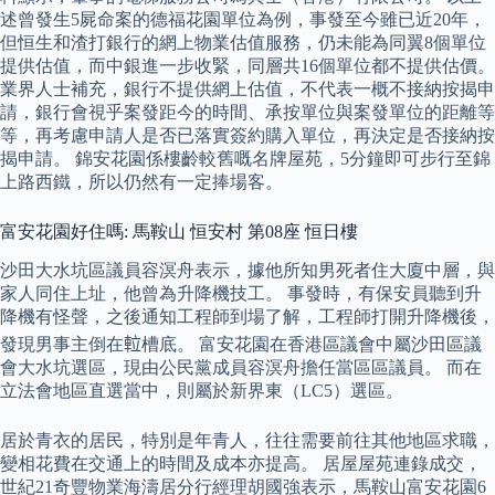
述曾發生5屍命案的德福花園單位為例，事發至今雖已近20年，
但恒生和渣打銀行的網上物業估值服務，仍未能為同翼8個單位
提供估值，而中銀進一步收緊，同層共16個單位都不提供估價。
業界人士補充，銀行不提供網上估值，不代表一概不接納按揭申
請，銀行會視乎案發距今的時間、承按單位與案發單位的距離等
等，再考慮申請人是否已落實簽約購入單位，再決定是否接納按
揭申請。 錦安花園係樓齡較舊嘅名牌屋苑，5分鐘即可步行至錦
上路西鐵，所以仍然有一定捧場客。
富安花園好住嗎: 馬鞍山 恒安村 第08座 恒日樓
沙田大水坑區議員容溟舟表示，據他所知男死者住大廈中層，與
家人同住上址，他曾為升降機技工。 事發時，有保安員聽到升
降機有怪聲，之後通知工程師到場了解，工程師打開升降機後，
發現男事主倒在𨋢槽底。 富安花園在香港區議會中屬沙田區議
會大水坑選區，現由公民黨成員容溟舟擔任當區區議員。 而在
立法會地區直選當中，則屬於新界東（LC5）選區。
居於青衣的居民，特別是年青人，往往需要前往其他地區求職，
變相花費在交通上的時間及成本亦提高。 居屋屋苑連錄成交，
世紀21奇豐物業海濤居分行經理胡國強表示，馬鞍山富安花園6