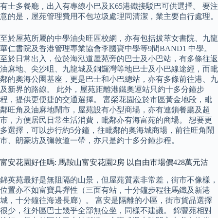
有士多餐廳，出入有專線小巴及K65港鐵接駁巴可供選擇。 要注
意的是，屋苑管理費用不包垃圾處理同清潔，業主要自行處理。
至於屋苑所屬的中學油尖旺區校網，亦有包括拔萃女書院、九龍
華仁書院及香港管理專業協會李國寶中學等9間BAND1 中學。
至於日常出入，位於海泓道屋苑旁的巴士及小巴站，有多條往返
油麻地、尖沙咀、九龍城及銅鑼灣等地巴士及小巴線途經，而毗
鄰的奧海公園基座，更是巴士和小巴總站，亦有多條前往港、九
及新界的路線。 此外，屋苑距離港鐵奧運站只約十多分鐘步
程，提供更便捷的交通選擇。 富榮花園位於市區黃金地段，毗
鄰旺角及油麻地鬧市，屋苑設有小型商場，亦有連鎖餐廳及超
市，方便居民日常生活消費，毗鄰亦有海富苑的商場。 想要更
多選擇，可以步行約5分鐘，往毗鄰的奧海城商場，前往旺角鬧
市、朗豪坊及彌敦道一帶，亦只是約十多分鐘步程。
富安花園好住嗎: 馬鞍山富安花園2房 以自由市場價428萬元沽
錦英苑最好是無阻隔的山景，但屋苑質素非常差，街市不像樣，
位置亦不如富寶具彈性（三面有站，十分鐘步程往馬鐵及新港
城，十分鐘往海邊長廊）。 富安是隔離的小區，街市貨品選擇
很少，往外區巴士幾乎全部無位坐，同樣不建議。 錦豐苑相對