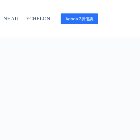
NHAU
ECHELON
Agoda 7折優惠