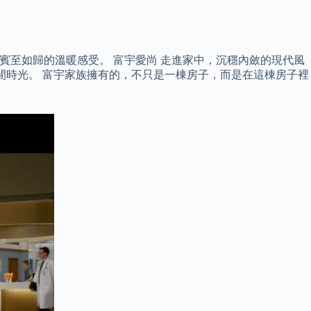
活有賓至如歸的溫暖感受。 富宇愛尚 走進家中，沉穩內斂的現代風
閒時光。 富宇家族擁有的，不只是一棟房子，而是在這棟房子裡