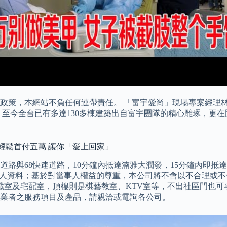
策，本網站不負任何連帶責任。 「富宇愛尚」現場專案經理林峻
至今全台已有多達130多棟建築出自富宇團隊的精心雕琢，更在民
」輕鬆首付五萬 讓你「愛上回家」
路與68快速道路，10分鐘內抵達湳雅大潤發，15分鐘內即抵
個人資料；基於對當事人權益的尊重，本公司將不會以不合理或不
戲室及宅配室，頂樓則是棋藝教室、KTV室等，不出社區門也可
業者之服務項目及產品，請親洽或電詢各公司。