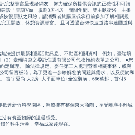
網，為使資訊完整豐富呈現給網友，努力確保所提供資訊的正確性和可讀
「豐謙Vita」規劃3房-4房，間間角間、雙主臥衛浴；主推
用或恢復原狀之風險，請消費者於購屋或承租前多加了解相關規
完工開放，休憩資源豐富。 且可透過台68快速道路串連國道與
站無法提供最新相關活動訊息、不動產相關資料，例如，臺端填
司（2）臺端填寫之委託住週有限公司代收預約表單之公司。 ●您
約定辦理。 除法律規定、委任第三人處理營業相關事務，或與
用公司留言板時，為了更進一步瞭解您的問題與需求，以及便於和
宇愛尚 大2房+大平面車位+全室裝潢，666萬起，首付5
內即抵達新竹科學園區，輕鬆擁有整個東大商圈，享受離塵不離城
家生活有賓至如歸的溫暖感受。
5分鐘竹科生活圈，幸福成家趁現在。