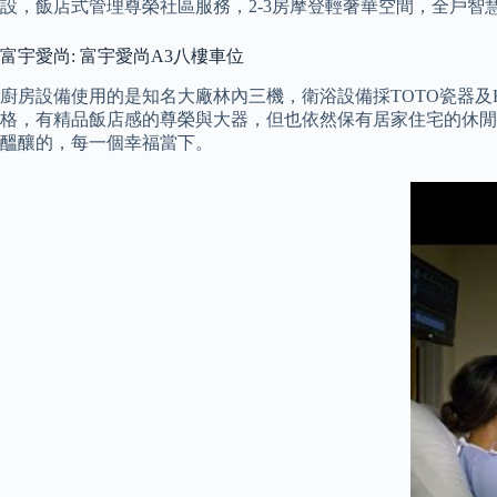
設，飯店式管理尊榮社區服務，2-3房摩登輕奢華空間，全戶
富宇愛尚: 富宇愛尚A3八樓車位
廚房設備使用的是知名大廠林內三機，衛浴設備採TOTO瓷器及H
格，有精品飯店感的尊榮與大器，但也依然保有居家住宅的休閒
醞釀的，每一個幸福當下。