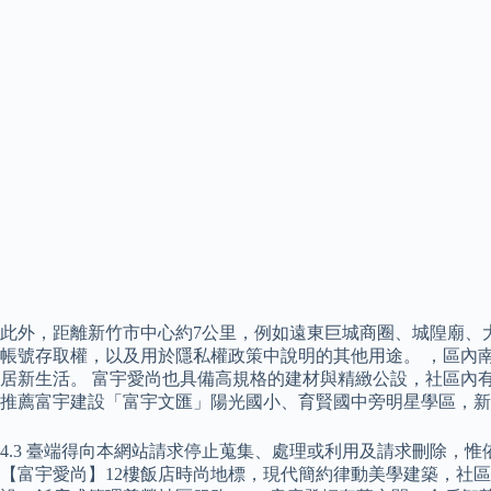
此外，距離新竹市中心約7公里，例如遠東巨城商圈、城隍廟、大
帳號存取權，以及用於隱私權政策中說明的其他用途。 ，區內
居新生活。 富宇愛尚也具備高規格的建材與精緻公設，社區內
推薦富宇建設「富宇文匯」陽光國小、育賢國中旁明星學區，新
4.3 臺端得向本網站請求停止蒐集、處理或利用及請求刪除，
【富宇愛尚】12樓飯店時尚地標，現代簡約律動美學建築，社