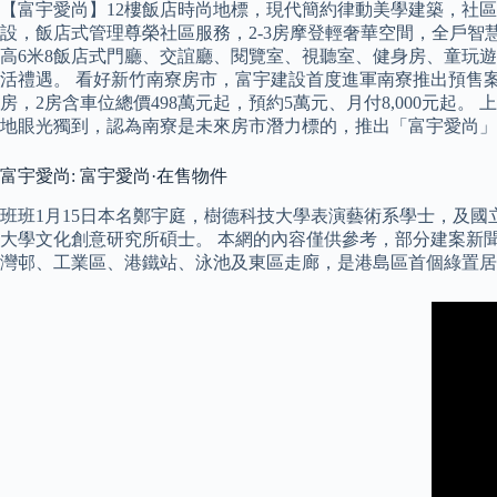
【富宇愛尚】12樓飯店時尚地標，現代簡約律動美學建築，社
設，飯店式管理尊榮社區服務，2-3房摩登輕奢華空間，全戶智
高6米8飯店式門廳、交誼廳、閱覽室、視聽室、健身房、童玩
活禮遇。 看好新竹南寮房市，富宇建設首度進軍南寮推出預售案「
房，2房含車位總價498萬元起，預約5萬元、月付8,000元起
地眼光獨到，認為南寮是未來房市潛力標的，推出「富宇愛尚」新
富宇愛尚: 富宇愛尚·在售物件
班班1月15日本名鄭宇庭，樹德科技大學表演藝術系學士，及國
大學文化創意研究所碩士。 本網的內容僅供參考，部分建案新聞
灣邨、工業區、港鐵站、泳池及東區走廊，是港島區首個綠置居