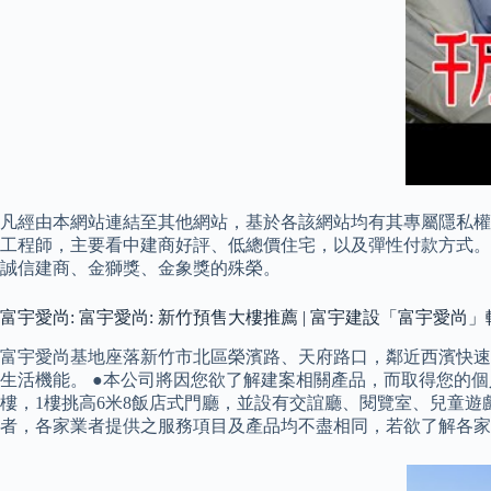
凡經由本網站連結至其他網站，基於各該網站均有其專屬隱私權政
工程師，主要看中建商好評、低總價住宅，以及彈性付款方式。 
誠信建商、金獅獎、金象獎的殊榮。
富宇愛尚: 富宇愛尚: 新竹預售大樓推薦 | 富宇建設「富宇愛尚
富宇愛尚基地座落新竹市北區榮濱路、天府路口，鄰近西濱快速道
生活機能。 ●本公司將因您欲了解建案相關產品，而取得您的
樓，1樓挑高6米8飯店式門廳，並設有交誼廳、閱覽室、兒童遊
者，各家業者提供之服務項目及產品均不盡相同，若欲了解各家