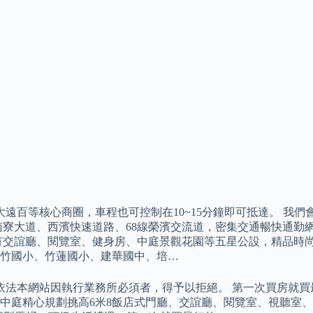
遠百等核心商圈，車程也可控制在10~15分鐘即可抵達。 我
南寮大道、西濱快速道路、68線榮濱交流道，密集交通暢快通勤
有交誼廳、閱覽室、健身房、中庭景觀花園等五星公設，精品時尚
竹國小、竹蓮國小、建華國中、培…
惟依法本網站因執行業務所必須者，得予以拒絕。 第一次買房就
區中庭精心規劃挑高6米8飯店式門廳、交誼廳、閱覽室、視聽室