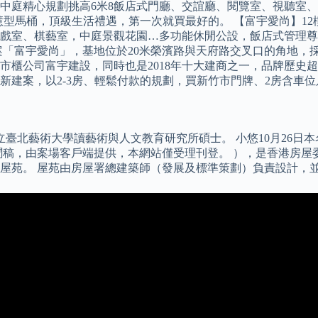
區中庭精心規劃挑高6米8飯店式門廳、交誼廳、閱覽室、視聽室
慧型馬桶，頂級生活禮遇，第一次就買最好的。 【富宇愛尚】1
遊戲室、棋藝室，中庭景觀花園…多功能休閒公設，飯店式管理尊
富宇愛尚」，基地位於20米榮濱路與天府路交叉口的角地，採獨棟地
。 上市櫃公司富宇建設，同時也是2018年十大建商之一，品牌歷
建案，以2-3房、輕鬆付款的規劃，買新竹市門牌、2房含車位
立臺北藝術大學讀藝術與人文教育研究所碩士。 小悠10月26
稿，由案場客戶端提供，本網站僅受理刊登。 ），是香港房屋委
屋苑。 屋苑由房屋署總建築師（發展及標準策劃）負責設計，