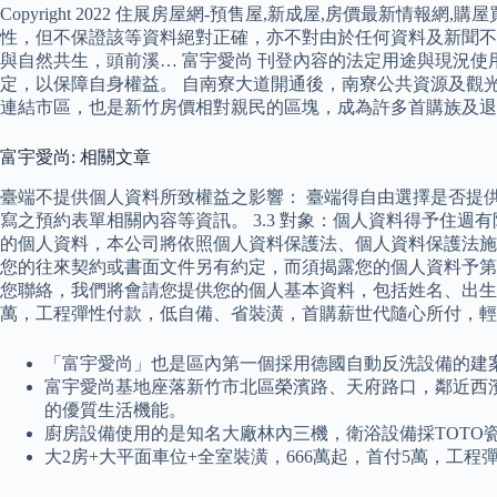
Copyright 2022 住展房屋網-預售屋,新成屋,房價最
性，但不保證該等資料絕對正確，亦不對由於任何資料及新聞不確
與自然共生，頭前溪… 富宇愛尚 刊登內容的法定用途與現況
定，以保障自身權益。 自南寮大道開通後，南寮公共資源及觀光
連結市區，也是新竹房價相對親民的區塊，成為許多首購族及退
富宇愛尚: 相關文章
臺端不提供個人資料所致權益之影響： 臺端得自由選擇是否提
寫之預約表單相關內容等資訊。 3.3 對象：個人資料得予住
的個人資料，本公司將依照個人資料保護法、個人資料保護法施
您的往來契約或書面文件另有約定，而須揭露您的個人資料予第
您聯絡，我們將會請您提供您的個人基本資料，包括姓名、出生年
萬，工程彈性付款，低自備、省裝潢，首購薪世代隨心所付，輕
「富宇愛尚」也是區內第一個採用德國自動反洗設備的建
富宇愛尚基地座落新竹市北區榮濱路、天府路口，鄰近西濱
的優質生活機能。
廚房設備使用的是知名大廠林內三機，衛浴設備採TOTO瓷器
大2房+大平面車位+全室裝潢，666萬起，首付5萬，工