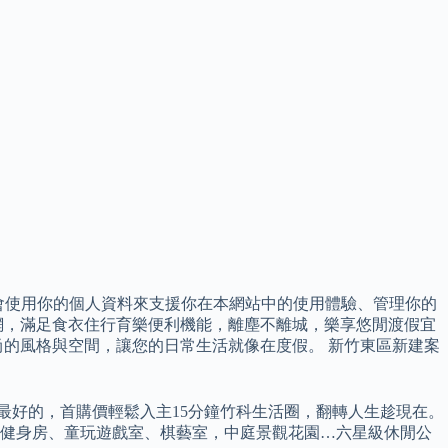
們會使用你的個人資料來支援你在本網站中的使用體驗、管理你的
網，滿足食衣住行育樂便利機能，離塵不離城，樂享悠閒渡假宜
的風格與空間，讓您的日常生活就像在度假。 新竹東區新建案
買最好的，首購價輕鬆入主15分鐘竹科生活圈，翻轉人生趁現在。
、健身房、童玩遊戲室、棋藝室，中庭景觀花園…六星級休閒公