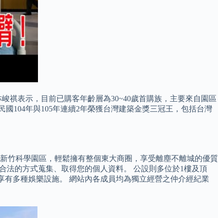
祺表示，目前已購客年齡層為30~40歲首購族，主要來自園區
國104年與105年連續2年榮獲台灣建築金獎三冠王，包括台灣
達新竹科學園區，輕鬆擁有整個東大商圈，享受離塵不離城的優質
合法的方式蒐集、取得您的個人資料。 公設則多位於1樓及頂
享有多種娛樂設施。 網站內各成員均為獨立經營之仲介經紀業