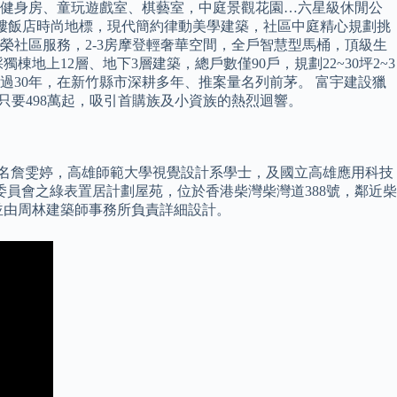
、健身房、童玩遊戲室、棋藝室，中庭景觀花園…六星級休閒公
2樓飯店時尚地標，現代簡約律動美學建築，社區中庭精心規劃挑
榮社區服務，2-3房摩登輕奢華空間，全戶智慧型馬桶，頂級生
上12層、地下3層建築，總戶數僅90戶，規劃22~30坪2~3
史超過30年，在新竹縣市深耕多年、推案量名列前茅。 富宇建設獵
只要498萬起，吸引首購族及小資族的熱烈迴響。
日本名詹雯婷，高雄師範大學視覺設計系學士，及國立高雄應用科技
員會之綠表置居計劃屋苑，位於香港柴灣柴灣道388號，鄰近柴
並由周林建築師事務所負責詳細設計。