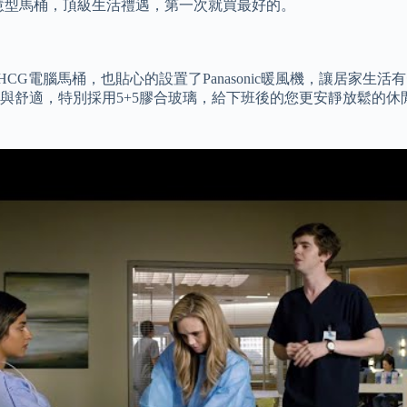
智慧型馬桶，頂級生活禮遇，第一次就買最好的。
CG電腦馬桶，也貼心的設置了Panasonic暖風機，讓居家生
與舒適，特別採用5+5膠合玻璃，給下班後的您更安靜放鬆的休