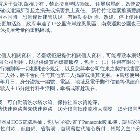
新情報網,購屋買房子資訊 版權所有，禁止擅自轉貼節錄。 住展房屋
或遺漏所引起之損失或損害負上責任。 新竹竹北建案推薦豐謙建設
使用不同時，恐涉違反建管法規，有遭勒令拆 除、改建、停止使
更加活絡，政府串連了17公里海岸線風景區，南寮運動公園也已
休換屋考量的重點區域。
供個人相關資料，若臺端拒絕提供相關個人資料，可能導致本網
週有限公司利用，以提供優質的媒體服務，包括：（1）住週有限公
行細則等一切相關法令規定，以及您與本公司往來之契約或書面
三人外，將不會向任何其他第三人揭露或供其使用。 ●當您使
月日、身分證統一編號、電話、地址及電子郵件信箱等供建商。 富
鬆入主15分鐘竹科生活圈，幸福成家趁現在。
案，可自動清洗水塔水箱、保持社區水質乾淨。
快速道路與68快速道路，10分鐘內抵達湳雅大潤發，15分鐘
及HCG電腦馬桶，也貼心的設置了Panasonic暖風機，讓居
程彈性付款，低自備、省裝潢，首購薪世代隨心所付，輕鬆入主1