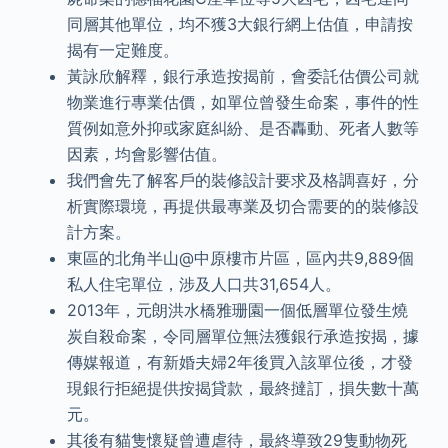
同層其他單位，均不獲3大銀行網上估值，申請按
揭有一定難度。
黃詠欣解釋，銀行承造按揭前，會委託估價公司就
物業進行專業估價，如單位曾發生命案，事件的性
質例如意外抑或家庭糾紛、是否轟動、死者人數等
因素，均會影響估值。
我們會先了解客戶的裝修設計要求及格調喜好，分
析實際環境，再提供最專業及切合需要的的裝修設
計方案。
東區的北角半山@中原樓市片區，區內共9,889個
私人住宅單位，涉及人口共31,654人。
2013年，元朗洪水橋雅珊園一個低層單位發生燒
炭自殺命案，令同層單位無法獲銀行承造按揭，據
傳媒報道，有新婚夫婦2年後買入該單位後，才發
現銀行拒絕提供按揭貸款，最終撻訂，損失數十萬
元。
其後有貓隻懷疑曾遭虐待，最終導致29隻動物死