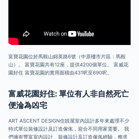
富寶花園位於馬鞍山錦英路6號（中原樓市片區：馬鞍
山）。 富寶花園共有12座，提供4200個單位。 富威花
園好住 富寶花園的實用面積由431呎至690呎。
富威花園好住: 單位有人非自然死亡
便淪為凶宅
ART ASCENT DESIGN住靚屋室內設計多年來處理不少
特式單位裝修設計及訂造傢俬，迎合不同用家需要。 我
們擁有豐富室內設計、裝修設計及訂造傢俬經驗，務求