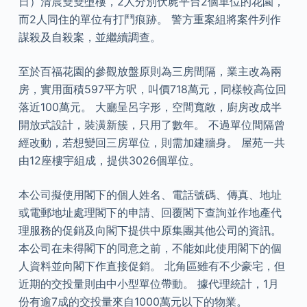
日）清晨雙雙墮樓，2人分別伏屍平台2個單位的花園，
而2人同住的單位有打鬥痕跡。 警方重案組將案件列作
謀殺及自殺案，並繼續調查。
至於百福花園的參觀放盤原則為三房間隔，業主改為兩
房，實用面積597平方呎，叫價718萬元，同樣較高位回
落近100萬元。 大廳呈呂字形，空間寬敞，廚房改成半
開放式設計，裝潢新簇，只用了數年。 不過單位間隔曾
經改動，若想變回三房單位，則需加建牆身。 屋苑一共
由12座樓宇組成，提供3026個單位。
本公司擬使用閣下的個人姓名、電話號碼、傳真、地址
或電郵地址處理閣下的申請、回覆閣下查詢並作地產代
理服務的促銷及向閣下提供中原集團其他公司的資訊。
本公司在未得閣下的同意之前，不能如此使用閣下的個
人資料並向閣下作直接促銷。 北角區雖有不少豪宅，但
近期的交投量則由中小型單位帶動。 據代理統計，1月
份有逾7成的交投量來自1000萬元以下的物業。