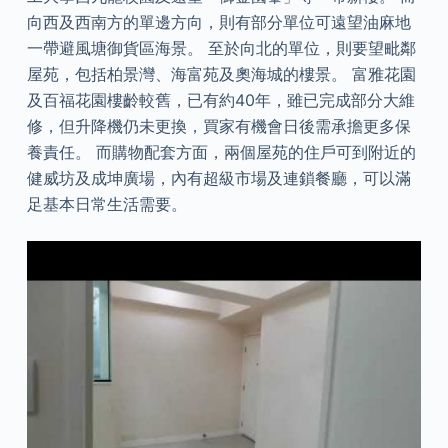
向西及西南方的單邊方向，則有部分單位可遠望油麻地
一帶避風塘御貨區海景。 至於向北的單位，則要望毗鄰
屋苑，包括柏景灣、海富苑及奧海城的樓景。 富雅花園
及百福花園樓齡較舊，已有約40年，雖已完成部分大維
修，但升降機仍未更換，買家有機會日後需承擔更多保
養責任。 而購物配套方面，兩個屋苑的住戶可到附近的
健威坊及成坤廣場，內有超級市場及連鎖餐廳，可以滿
足基本日常生活需要。