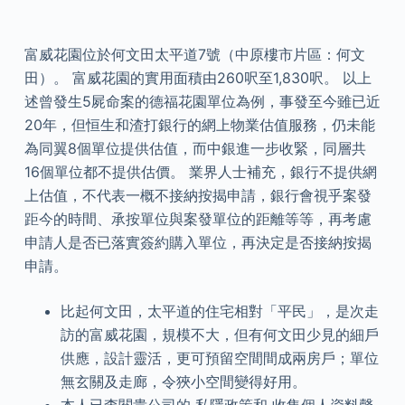
富威花園位於何文田太平道7號（中原樓市片區：何文
田）。 富威花園的實用面積由260呎至1,830呎。 以上
述曾發生5屍命案的德福花園單位為例，事發至今雖已近
20年，但恒生和渣打銀行的網上物業估值服務，仍未能
為同翼8個單位提供估值，而中銀進一步收緊，同層共
16個單位都不提供估價。 業界人士補充，銀行不提供網
上估值，不代表一概不接納按揭申請，銀行會視乎案發
距今的時間、承按單位與案發單位的距離等等，再考慮
申請人是否已落實簽約購入單位，再決定是否接納按揭
申請。
比起何文田，太平道的住宅相對「平民」，是次走
訪的富威花園，規模不大，但有何文田少見的細戶
供應，設計靈活，更可預留空間間成兩房戶；單位
無玄關及走廊，令狹小空間變得好用。