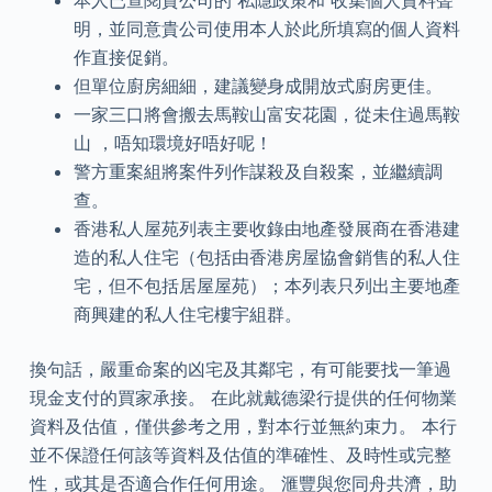
本人已查閱貴公司的 私隱政策和 收集個人資料聲
明，並同意貴公司使用本人於此所填寫的個人資料
作直接促銷。
但單位廚房細細，建議變身成開放式廚房更佳。
一家三口將會搬去馬鞍山富安花園，從未住過馬鞍
山 ，唔知環境好唔好呢！
警方重案組將案件列作謀殺及自殺案，並繼續調
查。
香港私人屋苑列表主要收錄由地產發展商在香港建
造的私人住宅（包括由香港房屋協會銷售的私人住
宅，但不包括居屋屋苑）；本列表只列出主要地產
商興建的私人住宅樓宇組群。
換句話，嚴重命案的凶宅及其鄰宅，有可能要找一筆過
現金支付的買家承接。 在此就戴德梁行提供的任何物業
資料及估值，僅供參考之用，對本行並無約束力。 本行
並不保證任何該等資料及估值的準確性、及時性或完整
性，或其是否適合作任何用途。 滙豐與您同舟共濟，助