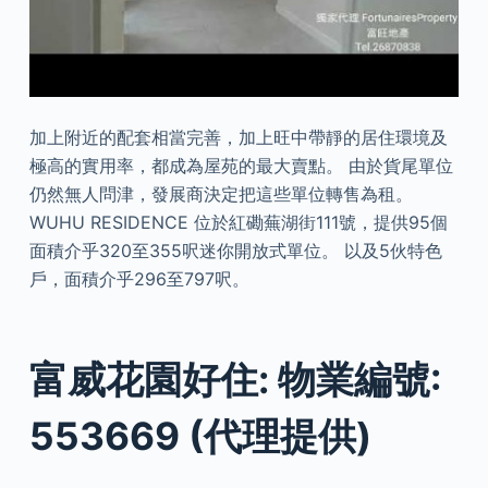
加上附近的配套相當完善，加上旺中帶靜的居住環境及
極高的實用率，都成為屋苑的最大賣點。 由於貨尾單位
仍然無人問津，發展商決定把這些單位轉售為租。
WUHU RESIDENCE 位於紅磡蕪湖街111號，提供95個
面積介乎320至355呎迷你開放式單位。 以及5伙特色
戶，面積介乎296至797呎。
富威花園好住: 物業編號:
553669 (代理提供)