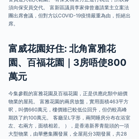
須向保安員交代。 富新區議員李家偉曾邀請業主立案法
團出席會議，但對方以COVID-19疫情嚴重為由，拒絕出
席。
富威花園好住: 北角富雅花
園、百福花園｜3房唔使800
萬元
今集參觀的富雅花園及百福花園，正是供應此類中細價
物業的屋苑。 富雅花園的兩房放盤，實用面積463平方
呎，叫價660萬元，樓價雖已較低位回升，但仍較高峰
期跌了約100萬元。 客廳呈L字形，兩間睡房分布在浴室
左、右兩方，面積相若。 ），是香港新界青龍頭的一項
大型物業，由華懋集團發展，全屋苑分3期發展，共28