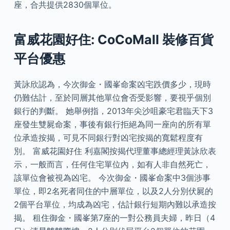
座，合共提供2830個單位。
富威花園好住: CoCoMall 裝修百貨
平台優惠
黃詠欣認為，今次御金・國峯命案凶宅跌價多少，現時
仍難估計，至於同層其他單位會否受影響，要視乎個別
銀行的判斷。 她舉例指，2013年尖沙咀豪宅君臨天下3
座發生雙屍命案，事後有銀行拒絕為同一座向的所有單
位承造按揭，可見不同銀行對凶宅按揭的寬鬆程度有
別。 富威花園好住 利嘉閣按揭代理董事總經理黃詠欣表
示，一般而言，任何住宅單位內，如有人非自然死亡，
該單位會被視為凶宅。 今次御金・國峯命案中3個涉事
單位，即2名死者同住的中層單位，以及2人分別伏屍的
2個平台單位，均成為凶宅，估計銀行短期內難以承造按
揭。 租住御金・國峯第7座的一對公務員夫婦，昨日（4