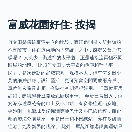
富威花園好住: 按揭
何文田是傳統豪宅林立的地段，而旺角則是人所共知的
不夜鬧市，住在這兩地的「夾縫」之中，感覺又會是怎
樣呢？ 人流少、街道窄的太平道，正是連接這兩個不同
區域的地段。 比起何文田，太平道的住宅相對「平
民」，是次走訪的富威花園，規模不大，但有何文田少
見的細戶供應，設計靈活，更可預留空間間成兩房戶；
單位無玄關及走廊，令狹小空間變得好用。 但單位廚房
細細，建議變身成開放式廚房更佳。 至於日常出入，位
於海泓道屋苑旁的巴士及小巴站，有多條往返油麻地、
尖沙咀、九龍城及銅鑼灣等地巴士及小巴線途經，而毗
鄰的奧海公園基座，更是巴士和小巴總站，亦有多條前
往港、九及新界的路線。 此外，屋苑距離港鐵奧運站只