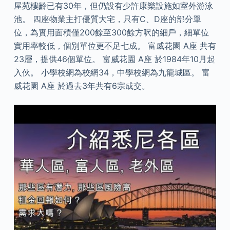
屋苑樓齡已有30年，但仍設有少許康樂設施如室外游泳
池。 四座物業主打優質大宅，只有C、D座的部分單
位，為實用面積僅200餘至300餘方呎的細戶，細單位
實用率較低，個別單位更不足七成。 富威花園 A座 共有
23層，提供46個單位。 富威花園 A座 於1984年10月起
入伙。 小學校網為校網34，中學校網為九龍城區。 富
威花園 A座 於過去3年共有6宗成交。