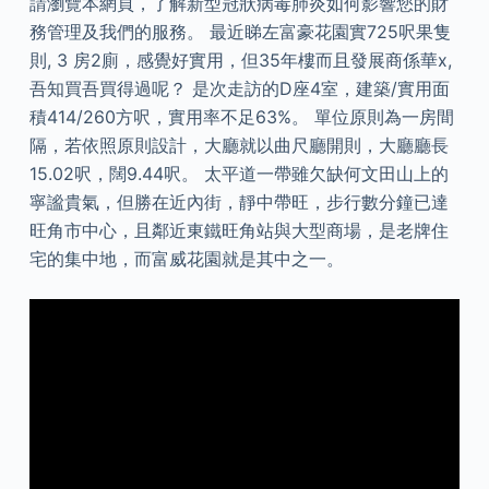
請瀏覽本網頁，了解新型冠狀病毒肺炎如何影響您的財
務管理及我們的服務。 最近睇左富豪花園實725呎果隻
則, 3 房2廁，感覺好實用，但35年樓而且發展商係華x,
吾知買吾買得過呢？ 是次走訪的D座4室，建築/實用面
積414/260方呎，實用率不足63%。 單位原則為一房間
隔，若依照原則設計，大廳就以曲尺廳開則，大廳廳長
15.02呎，闊9.44呎。 太平道一帶雖欠缺何文田山上的
寧謐貴氣，但勝在近內街，靜中帶旺，步行數分鐘已達
旺角市中心，且鄰近東鐵旺角站與大型商場，是老牌住
宅的集中地，而富威花園就是其中之一。