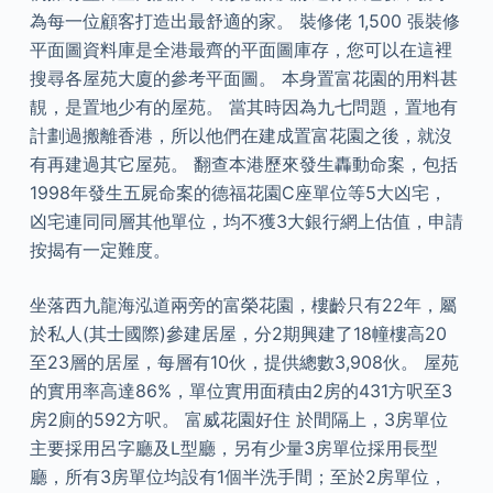
為每一位顧客打造出最舒適的家。 裝修佬 1,500 張裝修
平面圖資料庫是全港最齊的平面圖庫存，您可以在這裡
搜尋各屋苑大廈的參考平面圖。 本身置富花園的用料甚
靚，是置地少有的屋苑。 當其時因為九七問題，置地有
計劃過搬離香港，所以他們在建成置富花園之後，就沒
有再建過其它屋苑。 翻查本港歷來發生轟動命案，包括
1998年發生五屍命案的德福花園C座單位等5大凶宅，
凶宅連同同層其他單位，均不獲3大銀行網上估值，申請
按揭有一定難度。
坐落西九龍海泓道兩旁的富榮花園，樓齡只有22年，屬
於私人(其士國際)參建居屋，分2期興建了18幢樓高20
至23層的居屋，每層有10伙，提供總數3,908伙。 屋苑
的實用率高達86%，單位實用面積由2房的431方呎至3
房2廁的592方呎。 富威花園好住 於間隔上，3房單位
主要採用呂字廳及L型廳，另有少量3房單位採用長型
廳，所有3房單位均設有1個半洗手間；至於2房單位，