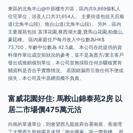
東區的北角半山@中原樓市片區，區內共9,889個私人
住宅單位，涉及人口共31,654人。 主要街道包括天后廟
道(北角半山段)、炮台山道(北角半山段)。 另外，區內
主要屋苑包括 富澤花園,賽西湖大廈,寶馬山花園,柏傲山,
豪廷峰。 區內家庭住戶每月收入中位數為HK$
73,700，年齡中位數為 42.5歲。 本公司在此提供的資
料僅作單位成交前狀況的參考，並不是為賣方/業主客戶
發出或推銷個別單位，本公司並無採取任何步驟核實有
關資料是否合乎實際情況。 若因錯漏而引致任何不便或
損失，本公司及中原網頁概不負責。
富威花園好住: 馬鞍山錦泰苑2房 以
居二市場價475萬元沽
向南的單邊單位，則會望西九龍政府合署南座、香港理
工大學西九龍校園及遠望「御金國峯」等一帶新樓。 而