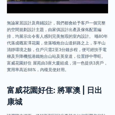
無論家居設計及商鋪設計，我們都會給予客戶一個完整
的空間規劃設計主題，由家俱設計出產及傢俬配置編
排，均展示出令客人感到完美無瑕的室內設計。 喺80年
代落成嘅富澤花園，坐落喺炮台山道斜路之上，享半山
清靜環境之餘，住戶只需2至3分鐘步程，便可經扶手電
梯及升降機抵港鐵炮台山站及英皇道，位置靜中帶旺。
富威花園好住 屋苑由3座大廈組成，清一色提供3房戶，
實用率高近88%，內櫳見使好用。
富威花園好住: 將軍澳 | 日出
康城