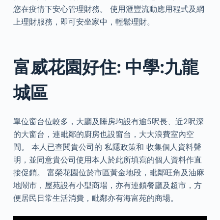
您在疫情下安心管理財務。 使用滙豐流動應用程式及網
上理財服務，即可安坐家中，輕鬆理財。
富威花園好住: 中學:九龍
城區
單位窗台位較多，大廳及睡房均設有逾5呎長、近2呎深
的大窗台，連毗鄰的廚房也設窗台，大大浪費室內空
間。 本人已查閱貴公司的 私隱政策和 收集個人資料聲
明，並同意貴公司使用本人於此所填寫的個人資料作直
接促銷。 富榮花園位於市區黃金地段，毗鄰旺角及油麻
地鬧市，屋苑設有小型商場，亦有連鎖餐廳及超市，方
便居民日常生活消費，毗鄰亦有海富苑的商場。