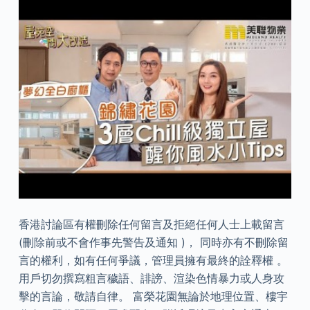
香港討論區有權刪除任何留言及拒絕任何人士上載留言
(刪除前或不會作事先警告及通知 )， 同時亦有不刪除留
言的權利，如有任何爭議，管理員擁有最終的詮釋權 。
用戶切勿撰寫粗言穢語、誹謗、渲染色情暴力或人身攻
擊的言論，敬請自律。 富榮花園無論於地理位置、樓宇