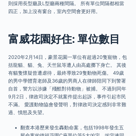
則採用長型廳及L型廳兩種間隔。 所有單位間隔都相當
四正，加上沒有窗台，室內空間會更好用。
富威花園好住: 單位數目
2020年2月14日，豪景花園一單位有超過20隻寵物，包
括龍貓、貓、兔、天竺鼠等遭人由高處擲下身亡。 其後
有貓隻懷疑曾遭虐待，最終導致29隻動物死傷。 49歲
的男中學體育老師及36歲的男商人在律師陪同下到警署
自首，警方以涉嫌「殘酷對待動物」被捕。 不過到同年
9月2日，律政司決定不就案件提出起訴，事件引起市民
不滿。 愛護動物協會發聲明，對律政司決定感到非常難
過、憤怒及失望。
翻查本港歷來發生轟動命案，包括1998年發生五
屍命案的德福花園C座單位等5大凶宅，凶宅連同