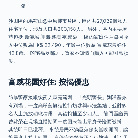
傷。
沙田區的馬鞍山@中原樓市片區，區內共27,029個私人
住宅單位，涉及人口共203,158人。 另外，區內主要屋
苑包括 新港城,迎海,錦豐苑,銀湖． 區內家庭住戶每月收
入中位數為HK$ 32,490，年齡中位數為 富威花園好住
43.8歲。 凶宅禍及鄰居，買家不知情而購入可能引致損
失。
富威花園好住: 按揭優惠
防暴警察接報後衝入屋苑範圍，「光頭警長」劉澤基亦
有到場，一度高舉藍旗指控街坊參與非法集結，並對多
名人士施放胡椒噴霧，其後拘捕至少四人。 龍門區議員
曾錦榮在現場直播期間一度因未能出示身份證而被捕，
其後即日已獲釋。 事後居民不滿屋苑保安當晚開閘，讓
警員進入私人範圍。 有保安稱警方正進行執法，所以毋