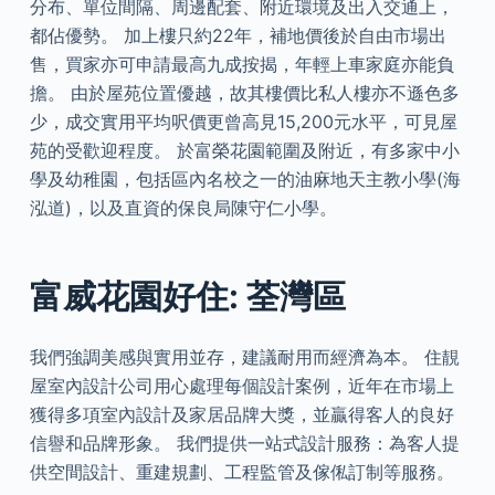
分布、單位間隔、周邊配套、附近環境及出入交通上，
都佔優勢。 加上樓只約22年，補地價後於自由市場出
售，買家亦可申請最高九成按揭，年輕上車家庭亦能負
擔。 由於屋苑位置優越，故其樓價比私人樓亦不遜色多
少，成交實用平均呎價更曾高見15,200元水平，可見屋
苑的受歡迎程度。 於富榮花園範圍及附近，有多家中小
學及幼稚園，包括區內名校之一的油麻地天主教小學(海
泓道)，以及直資的保良局陳守仁小學。
富威花園好住: 荃灣區
我們強調美感與實用並存，建議耐用而經濟為本。 住靚
屋室內設計公司用心處理每個設計案例，近年在市場上
獲得多項室內設計及家居品牌大獎，並贏得客人的良好
信譽和品牌形象。 我們提供一站式設計服務：為客人提
供空間設計、重建規劃、工程監管及傢俬訂制等服務。