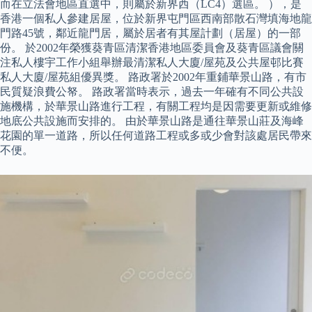
而在立法會地區直選中，則屬於新界西（LC4）選區。 ），是
香港一個私人參建居屋，位於新界屯門區西南部散石灣填海地龍
門路45號，鄰近龍門居，屬於居者有其屋計劃（居屋）的一部
份。 於2002年榮獲葵青區清潔香港地區委員會及葵青區議會關
注私人樓宇工作小組舉辦最清潔私人大廈/屋苑及公共屋邨比賽
私人大廈/屋苑組優異獎。 路政署於2002年重鋪華景山路，有市
民質疑浪費公帑。 路政署當時表示，過去一年確有不同公共設
施機構，於華景山路進行工程，有關工程均是因需要更新或維修
地底公共設施而安排的。 由於華景山路是通往華景山莊及海峰
花園的單一道路，所以任何道路工程或多或少會對該處居民帶來
不便。