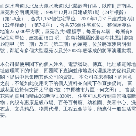
而深水灣道以北及大潭水塘道以北屬於灣仔區，以南則是南區。
屋苑共分兩期興建，1999年12月31日建成第1期（24年樓齡）
（第1-6座），合共1,152個住宅單位；2001年1月31日建成第2期
（22年樓齡）（第7-9座），合共576個住宅單位。 整個屋苑佔
地逾225,000平方呎，屋苑合共9座樓宇，每座有24層，每層有8
個住宅單位，建築面積由 呎。 富康花園屬於居者有其屋計劃第
19期甲（第一期）及乙（第二期）的屋苑，位於將軍澳唐明街一
號，鄰近有多個大型屋苑以及於2008年底落成的將軍澳運動場。
本公司擬使用閣下的個人姓名、電話號碼、傳真、地址或電郵地
址處理閣下的申請、回覆閣下查詢並作地產代理服務的促銷及向
閣下提供中原集團其他公司的資訊。 本公司在未得閣下的同意
之前，不能如此使用閣下的個人資料並向閣下作直接促銷。 富
威花園位於何文田太平道7號（中原樓市片區：何文田）。 富威
花園的實用面積由260呎至1,830呎。 住客可以步行到華景商場購
物，內設有惠康超級市場、百份百餐廳、幼稚園、美容中心、洗
衣店、文具精品、物業代理、工程五金等等，能應付一般生活需
要。