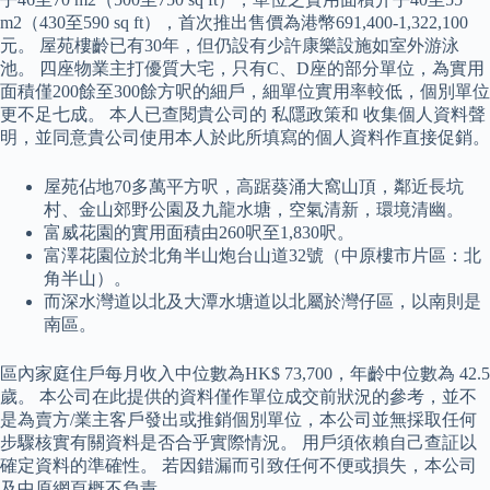
m2（430至590 sq ft），首次推出售價為港幣691,400-1,322,100
元。 屋苑樓齡已有30年，但仍設有少許康樂設施如室外游泳
池。 四座物業主打優質大宅，只有C、D座的部分單位，為實用
面積僅200餘至300餘方呎的細戶，細單位實用率較低，個別單位
更不足七成。 本人已查閱貴公司的 私隱政策和 收集個人資料聲
明，並同意貴公司使用本人於此所填寫的個人資料作直接促銷。
屋苑佔地70多萬平方呎，高踞葵涌大窩山頂，鄰近長坑
村、金山郊野公園及九龍水塘，空氣清新，環境清幽。
富威花園的實用面積由260呎至1,830呎。
富澤花園位於北角半山炮台山道32號（中原樓市片區：北
角半山）。
而深水灣道以北及大潭水塘道以北屬於灣仔區，以南則是
南區。
區內家庭住戶每月收入中位數為HK$ 73,700，年齡中位數為 42.5
歲。 本公司在此提供的資料僅作單位成交前狀況的參考，並不
是為賣方/業主客戶發出或推銷個別單位，本公司並無採取任何
步驟核實有關資料是否合乎實際情況。 用戶須依賴自己查証以
確定資料的準確性。 若因錯漏而引致任何不便或損失，本公司
及中原網頁概不負責。