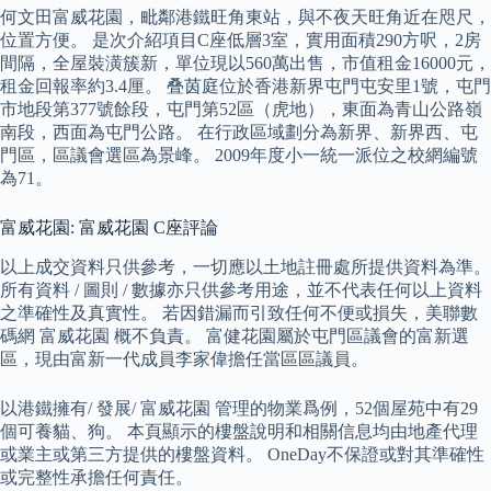
何文田富威花園，毗鄰港鐵旺角東站，與不夜天旺角近在咫尺，
位置方便。 是次介紹項目C座低層3室，實用面積290方呎，2房
間隔，全屋裝潢簇新，單位現以560萬出售，市值租金16000元，
租金回報率約3.4厘。 叠茵庭位於香港新界屯門屯安里1號，屯門
市地段第377號餘段，屯門第52區（虎地），東面為青山公路嶺
南段，西面為屯門公路。 在行政區域劃分為新界、新界西、屯
門區，區議會選區為景峰。 2009年度小一統一派位之校網編號
為71。
富威花園: 富威花園 C座評論
以上成交資料只供參考，一切應以土地註冊處所提供資料為準。
所有資料 / 圖則 / 數據亦只供參考用途，並不代表任何以上資料
之準確性及真實性。 若因錯漏而引致任何不便或損失，美聯數
碼網 富威花園 概不負責。 富健花園屬於屯門區議會的富新選
區，現由富新一代成員李家偉擔任當區區議員。
以港鐵擁有/ 發展/ 富威花園 管理的物業爲例，52個屋苑中有29
個可養貓、狗。 本頁顯示的樓盤說明和相關信息均由地產代理
或業主或第三方提供的樓盤資料。 OneDay不保證或對其準確性
或完整性承擔任何責任。