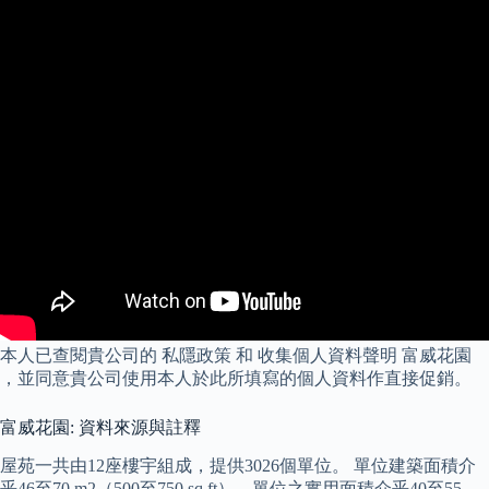
本人已查閱貴公司的 私隱政策 和 收集個人資料聲明 富威花園
，並同意貴公司使用本人於此所填寫的個人資料作直接促銷。
富威花園: 資料來源與註釋
屋苑一共由12座樓宇組成，提供3026個單位。 單位建築面積介
乎46至70 m2（500至750 sq ft），單位之實用面積介乎40至55