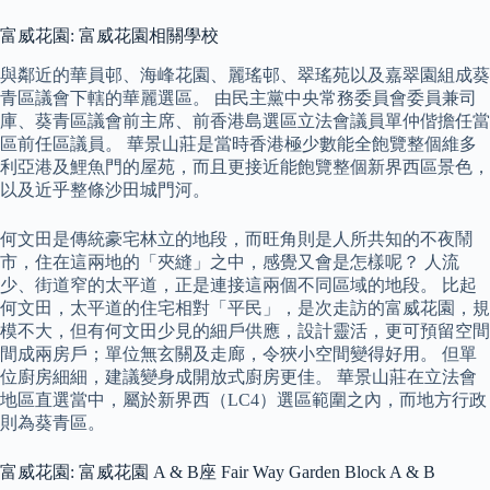
富威花園: 富威花園相關學校
與鄰近的華員邨、海峰花園、麗瑤邨、翠瑤苑以及嘉翠園組成葵
青區議會下轄的華麗選區。 由民主黨中央常務委員會委員兼司
庫、葵青區議會前主席、前香港島選區立法會議員單仲偕擔任當
區前任區議員。 華景山莊是當時香港極少數能全飽覽整個維多
利亞港及鯉魚門的屋苑，而且更接近能飽覽整個新界西區景色，
以及近乎整條沙田城門河。
何文田是傳統豪宅林立的地段，而旺角則是人所共知的不夜鬧
市，住在這兩地的「夾縫」之中，感覺又會是怎樣呢？ 人流
少、街道窄的太平道，正是連接這兩個不同區域的地段。 比起
何文田，太平道的住宅相對「平民」，是次走訪的富威花園，規
模不大，但有何文田少見的細戶供應，設計靈活，更可預留空間
間成兩房戶；單位無玄關及走廊，令狹小空間變得好用。 但單
位廚房細細，建議變身成開放式廚房更佳。 華景山莊在立法會
地區直選當中，屬於新界西（LC4）選區範圍之內，而地方行政
則為葵青區。
富威花園: 富威花園 A & B座 Fair Way Garden Block A & B