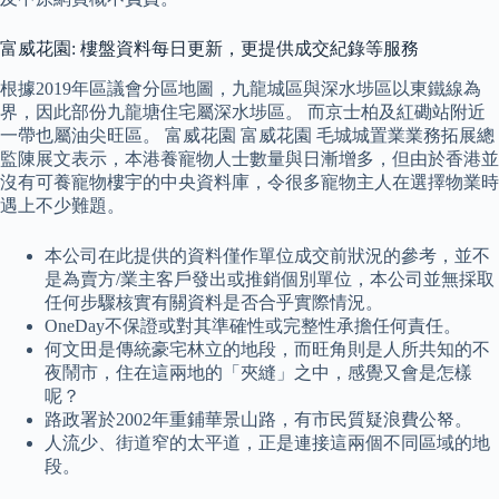
富威花園: 樓盤資料每日更新，更提供成交紀錄等服務
根據2019年區議會分區地圖，九龍城區與深水埗區以東鐵線為
界，因此部份九龍塘住宅屬深水埗區。 而京士柏及紅磡站附近
一帶也屬油尖旺區。 富威花園 富威花園 毛城城置業業務拓展總
監陳展文表示，本港養寵物人士數量與日漸增多，但由於香港並
沒有可養寵物樓宇的中央資料庫，令很多寵物主人在選擇物業時
遇上不少難題。
本公司在此提供的資料僅作單位成交前狀況的參考，並不
是為賣方/業主客戶發出或推銷個別單位，本公司並無採取
任何步驟核實有關資料是否合乎實際情況。
OneDay不保證或對其準確性或完整性承擔任何責任。
何文田是傳統豪宅林立的地段，而旺角則是人所共知的不
夜鬧市，住在這兩地的「夾縫」之中，感覺又會是怎樣
呢？
路政署於2002年重鋪華景山路，有市民質疑浪費公帑。
人流少、街道窄的太平道，正是連接這兩個不同區域的地
段。