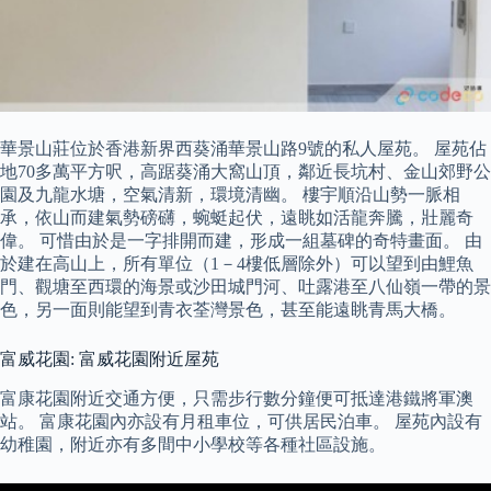
華景山莊位於香港新界西葵涌華景山路9號的私人屋苑。 屋苑佔
地70多萬平方呎，高踞葵涌大窩山頂，鄰近長坑村、金山郊野公
園及九龍水塘，空氣清新，環境清幽。 樓宇順沿山勢一脈相
承，依山而建氣勢磅礴，蜿蜓起伏，遠眺如活龍奔騰，壯麗奇
偉。 可惜由於是一字排開而建，形成一組墓碑的奇特畫面。 由
於建在高山上，所有單位（1－4樓低層除外）可以望到由鯉魚
門、觀塘至西環的海景或沙田城門河、吐露港至八仙嶺一帶的景
色，另一面則能望到青衣荃灣景色，甚至能遠眺青馬大橋。
富威花園: 富威花園附近屋苑
富康花園附近交通方便，只需步行數分鐘便可抵達港鐵將軍澳
站。 富康花園內亦設有月租車位，可供居民泊車。 屋苑內設有
幼稚園，附近亦有多間中小學校等各種社區設施。