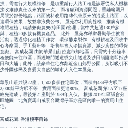
損，需進行大規模維修，是項重鋪行人路工程是該署從私人機構
接收維修責任以來的第一次。 而考慮到資源問題，重鋪範圍只
局限於部份地點，路面物料改用路磚代替原來的混凝土路面，以
達環保效果，故並非浪費公帑。 屋苑亦利用廚餘機，推廣有機
堆肥種植，聘請兼職農夫(綠田園)管理，當中共超過130戶參
與，種植20多款有機農產品。 此外，屋苑亦舉辦暑期學生教育
活動，透過綠化種植工作坊、環保酵素製作、有機耕種及回收中
心考察團、手工藝班等，培養年青人珍惜資源、減少廚餘的環保
意識。 富威花園 由於華景山莊位處市郊地區，只需約十分鐘車
程便能來往市區，而經城門隧道或尖山隧道及沙田嶺隧道即抵沙
田和大埔；此外，該豪華住宅亦鄰近金山郊野公園，所以吸引不
少外國移民及喜愛大自然的城市人入住本屋苑。
華景山莊共設22座，1,502多個住宅單位，面積由434平方呎至
2,000餘平方呎不等，實用面積更達80%。 富威花園 第1A至17座
較先建成，最後第21座則於1989年入伙。 根據2019年區議會分
區地圖，北角寶馬山威景台屬灣仔區亦是區內唯一的寶馬山住
宅。
富威花園: 香港樓宇目錄