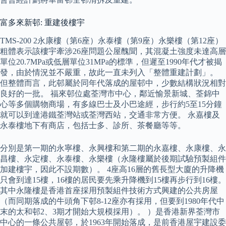
富多來新邨: 重建後樓宇
TMS-200 2永康樓（第6座）永泰樓（第9座）永樂樓（第12座）
粗體表示該樓宇牽涉26座問題公屋醜聞，其混凝土強度未達高層
單位20.7MPa或低層單位31MPa的標準，但遲至1990年代才被揭
發，由於情況並不嚴重，故此一直未列入「整體重建計劃」。
但整體而言，此邨屬於同年代落成的屋邨中，少數結構狀況相對
良好的一批。 福來邨位處荃灣市中心，鄰近愉景新城、荃錦中
心等多個購物商場，有多線巴士及小巴途經，步行約5至15分鐘
就可以到達港鐵荃灣站或荃灣西站，交通非常方便。 永嘉樓及
永泰樓地下有商店，包括士多、診所、茶餐廳等等。
分別是第一期的永寧樓、永興樓和第二期的永嘉樓、永康樓、永
昌樓、永定樓、永泰樓、永樂樓（永隆樓屬於後期試驗預製組件
加建樓宇，因此不設期數）。 4座高16層的舊長型大廈的升降機
只會到達15樓，16樓的居民要先乘升降機到15樓再步行到16樓。
其中永隆樓是香港首座採用預製組件技術方式興建的公共房屋
（而同期落成的牛頭角下邨8-12座亦有採用，但要到1980年代中
末的太和邨2、3期才開始大規模採用）。 ）是香港新界荃灣市
中心的一條公共屋邨，於1963年開始落成，是前香港屋宇建設委