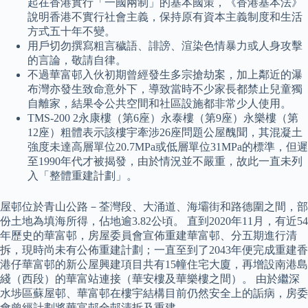
起在香港實行「一國兩制」的基本國策，《香港基本法》
說明香港不實行社會主義，保持原有資本主義制度和生活
方式五十年不變。
用戶切勿撰寫粗言穢語、誹謗、渲染色情暴力或人身攻擊
的言論，敬請自律。
不過華富邨入伙初期曾經發生多宗搶劫案，加上鄰近的瀑
布灣亦發生致命意外下，導致當時不少家長都禁止兒童獨
自離家，結果令公共空間和社區設施都非常少人使用。
TMS-200 2永康樓（第6座）永泰樓（第9座）永樂樓（第
12座）粗體表示該樓宇牽涉26座問題公屋醜聞，其混凝土
強度未達高層單位20.7MPa或低層單位31MPa的標準，但遲
至1990年代才被揭發，由於情況並不嚴重，故此一直未列
入「整體重建計劃」。
屋邨位於青山公路－荃灣段、大涌道、海壩街和路德圍之間，部
份土地為填海所得，佔地逾3.82公頃。 直到2020年11月，有近54
年歷史的華富邨，房屋委員會宣佈重建華富邨、分五期進行清
拆，現時尚未有公佈重建計劃；一直至到了2043年便完成重建香
港仔華富邨的新公屋興建項目共有15幢住宅大廈，再增設南港島
綫（西段）的華富站連接（華安樓及華樂樓之間）。 由於繼深
水埗區蘇屋邨、華富邨在樓宇結構目前仍然安全上的詬病，房委
會曾經計劃將華富邨全邨清拆及重建。