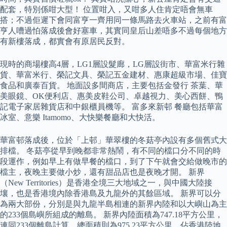
配套，特別係咁大型！ 位置咁入，又咁多人住肯定唔會無車
搭；不過佢遲下會同富亨一齊用同一條馬路去火車站，之前有富
亨人嘈過怕落成後會好塞車，其實同皇后山差唔多不過每個地方
有新樓落成，都實會有原居民反對。
現時的商場樓高4層，LG1層設髮廊，LG層設街市、華富米行雜
貨、華富米行、榮記文具、榮記五金建材、惠康超級市場、佳寶
食品和廣泰百貨。 地面設多間商店，主要包括金發行 茶葉、華
美眼鏡、OK便利店、惠美皮鞋公司、卓越視力、美心西餅、鴨
記電子家居雜貨店和中銀櫃員機等。 富多來新邨 餐廳包括華富
冰室、意樂 Itamomo、大快樂餐廳和大快活。
華富邨落成後，位於「上邨」華翠樓的冬菇亭內設有多個舊式大
排檔。 冬菇亭從早到晚都非常熱鬧，有不同的檔口分不同的時
段運作，例如早上有做早餐的檔口，到了下午就會交給做晚市的
檔主，夜晚主要做小炒，還有甜品店也是夜晚才開。 新界
（New Territories）是香港全境三大地域之一，與中國大陸接
壤，也是香港境內除香港島及九龍外的其餘區域。 新界可以分
為兩大部份，分別是與九龍半島相連的新界內陸和以大嶼山為主
的233個島嶼所組成的離島。 新界內陸面積為747.18平方公里，
連同233個離島計算，總面積則為975.23平方公里，佔香港陸地