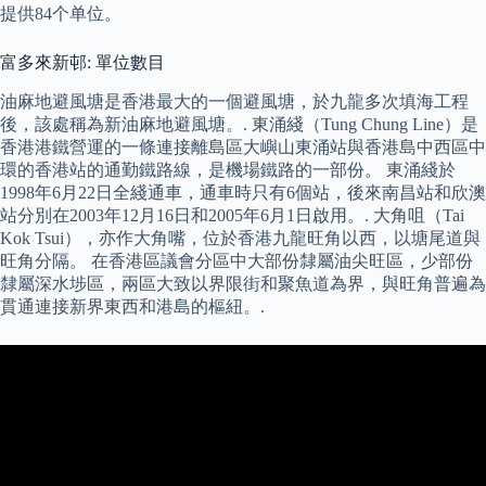
提供84个单位。
富多來新邨: 單位數目
油麻地避風塘是香港最大的一個避風塘，於九龍多次填海工程
後，該處稱為新油麻地避風塘。. 東涌綫（Tung Chung Line）是
香港港鐵營運的一條連接離島區大嶼山東涌站與香港島中西區中
環的香港站的通勤鐵路線，是機場鐵路的一部份。 東涌綫於
1998年6月22日全綫通車，通車時只有6個站，後來南昌站和欣澳
站分別在2003年12月16日和2005年6月1日啟用。. 大角咀（Tai
Kok Tsui），亦作大角嘴，位於香港九龍旺角以西，以塘尾道與
旺角分隔。 在香港區議會分區中大部份隸屬油尖旺區，少部份
隸屬深水埗區，兩區大致以界限街和聚魚道為界，與旺角普遍為
貫通連接新界東西和港島的樞紐。.