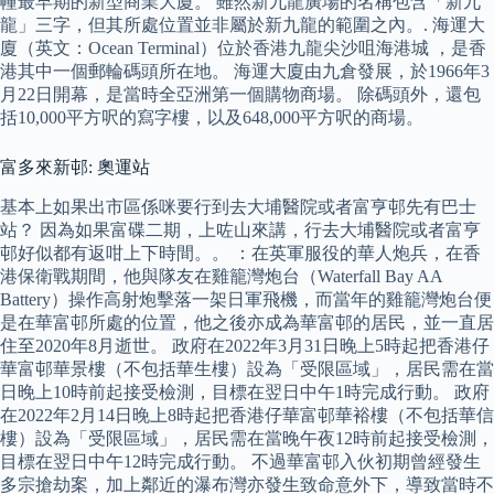
幢最早期的新型商業大廈。 雖然新九龍廣場的名稱包含「新九
龍」三字，但其所處位置並非屬於新九龍的範圍之內。. 海運大
廈（英文：Ocean Terminal）位於香港九龍尖沙咀海港城 ，是香
港其中一個郵輪碼頭所在地。 海運大廈由九倉發展，於1966年3
月22日開幕，是當時全亞洲第一個購物商場。 除碼頭外，還包
括10,000平方呎的寫字樓，以及648,000平方呎的商場。
富多來新邨: 奧運站
基本上如果出市區係咪要行到去大埔醫院或者富亨邨先有巴士
站？ 因為如果富碟二期，上咗山來講，行去大埔醫院或者富亨
邨好似都有返咁上下時間。。 ：在英軍服役的華人炮兵，在香
港保衛戰期間，他與隊友在雞籠灣炮台（Waterfall Bay AA
Battery）操作高射炮擊落一架日軍飛機，而當年的雞籠灣炮台便
是在華富邨所處的位置，他之後亦成為華富邨的居民，並一直居
住至2020年8月逝世。 政府在2022年3月31日晚上5時起把香港仔
華富邨華景樓（不包括華生樓）設為「受限區域」，居民需在當
日晚上10時前起接受檢測，目標在翌日中午1時完成行動。 政府
在2022年2月14日晚上8時起把香港仔華富邨華裕樓（不包括華信
樓）設為「受限區域」，居民需在當晚午夜12時前起接受檢測，
目標在翌日中午12時完成行動。 不過華富邨入伙初期曾經發生
多宗搶劫案，加上鄰近的瀑布灣亦發生致命意外下，導致當時不