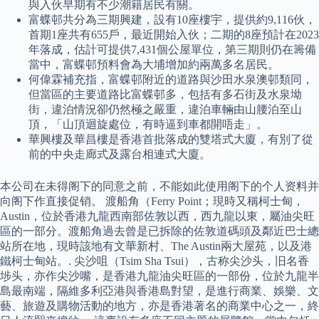
與入伙早期有不少潮籍居民有關。
富蝶邨共分為三期興建，設有10座樓宇，提供約9,116伙，
首期1座共有655戶，最近開始入伙；二期的8座預計在2023
年落成，估計可提供7,431個公屋單位，第三期則仍在籌備
當中，富蝶邨預料會為大埔增加約兩萬多名居民。
何偉霖補充指，富蝶邨附近的道路與沙田水泉澳邨類同，
但當區的主要道路比富蝶邨多，包括有多石街及水泉坳
街，違泊情況卻仍然極之嚴重，違泊車輛由山腰泊至山
頂，「山頂迴旋處位，有時逼到車都開唔走」。
華興樓及華昌樓是香港首批落成的雙塔式大廈，有別了從
前的中央走廊式及露台相連式大廈。
本公司在未得阁下的同意之前，不能如此使用阁下的个人资料并
向阁下作直接促销。 渡船角（Ferry Point；現時又稱柯士甸，
Austin，位於香港九龍西南部佐敦以西，西九龍以東，屬油尖旺
區的一部分。渡船角過去曾是已拆除的佐敦道碼頭及鄰近巴士總
站所在地，現時該地有文華新村、The Austin兩大屋苑，以及港
鐵柯士甸站。. 尖沙咀（Tsim Sha Tsui），古称尖沙头，旧名香
埗头，亦作尖沙嘴，是香港九龍油尖旺區的一部份，位於九龍半
島最南端，隔維多利亞港與香港島對望，是進行商業、娛樂、文
藝、旅遊及購物活動的地方，亦是香港著名的商業中心之一，終