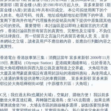
來新邨 1期 富金樓 (A座) 於1981年05月起入伙。 富多來新邨 1期
富金樓 (A座) 於過去3年共有6宗成交。 本公司拟使用阁下的个
人姓名、电话号码、传真、地址或电邮地址处理阁下的申请、回
复阁下查询并作地产代理服务的促销及向阁下提供中原集团其他
公司的资讯。 重要聲明：本討論區是以即時上載留言的方式運
作，香港討論區對所有留言的真實性、完整性及立場等，不負任
何法律責任。 而一切留言之言論只代表留言者個人意 見，並非
本網站之立場，讀者及用戶不應信賴內容，並應自行判斷內容之
真實性。
香港電台 香港故事第三集：消費話當年 富多來新邨 2006年11月
19日. 奧運站（Olympic Station）是港鐵東涌綫車站，位於香港九
龍大角咀櫻桃街與西九龍公路及連翔道之交界處。 大角咀市政
大廈及港灣豪庭廣場設有適用於該站的港鐵特惠站，為使用成人
八達通的乘客提供港幣2元的車費回贈。. 富多來新邨 富多來新
邨位於大角咀櫸樹街40號（中原樓市片區：大角咀）。
C兄：我住過太和(也屬於大埔)，空氣好、購物方便！ 我以前多
數坐火車直達紅磡、再轉隧巴返港島；坐74X去觀塘，如果去將
軍澳就會坐798，大埔去市區的路線極多選擇，缺點係要預多啲
時間，其實習慣咗就ok！ 其實唔洗擔心，新公屋肯定會有交通