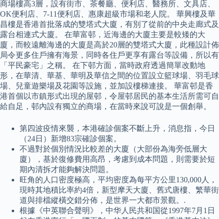
商場樓高3層，設有街市、茶餐廳、便利店、醫務所、文具店、
OK便利店、7-11便利店、惠康超級市場和老人院。 華興樓及華
昌樓是香港首批落成的雙塔式大廈，有別了從前的中央走廊式及
露台相連式大廈。 在華富邨，近海邊的大廈主要是較矮的大
廈，而較遠離海邊的大廈是高於20層的雙塔式大廈，此種設計佈
局令更多住戶擁有海景，同時各住戶更享有露台等設備，所以有
「平民豪宅」之稱。 在下邨方面，當時政府透過簡單改動地
形，在華清、華基、華明及華信之間的位置設立籃球場、羽毛球
場、兒童遊樂場及花園等設施，並加設樓梯連接。 華富邨是香
港首個以市鎮形式出現的屋邨，令屋邨居民的基本生活所需可自
給自足，邨內設有獨立的商場，在當時來說可說是一個創舉。
第四波疫情來襲，本港確診個案不斷上升，消息指，今日
（24日）新增83宗確診個案。
不過對於個別情況比較差的大廈（大部份為海旁低層大
廈），基於復修費用高昂，考慮到成本問題，則需要於短
期內清拆才能夠解決問題。
旺角的人口密度極高，平均密度為每平方公里130,000人，
現時其地積比率約4倍，新型摩天大廈、舊式唐樓、繁華街
道與排檔縱橫交錯分佈，是世界一大都市景觀。.
根據《中英聯合聲明》，中华人民共和国從1997年7月1日