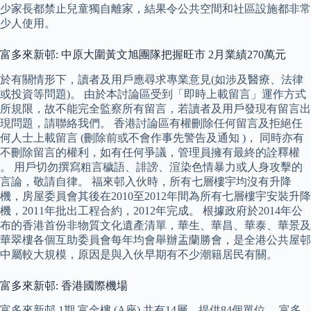
少家長都禁止兒童獨自離家，結果令公共空間和社區設施都非常
少人使用。
富多來新邨: 中原大圍黃文旭團隊把握旺市 2月業績270萬元
於有關情形下，讀者及用戶應尋求專業意見(如涉及醫療、法律
或投資等問題)。 由於本討論區受到「即時上載留言」運作方式
所規限，故不能完全監察所有留言，若讀者及用戶發現有留言出
現問題，請聯絡我們。 香港討論區有權刪除任何留言及拒絕任
何人士上載留言 (刪除前或不會作事先警告及通知 )， 同時亦有
不刪除留言的權利，如有任何爭議，管理員擁有最終的詮釋權
。 用戶切勿撰寫粗言穢語、誹謗、渲染色情暴力或人身攻擊的
言論，敬請自律。 福來邨入伙時，所有七層樓宇均沒有升降
機，房屋委員會其後在2010至2012年間為所有七層樓宇安裝升降
機，2011年批出工程合約，2012年完成。 根據政府於2014年公
布的香港首份非物質文化遺產清單，華生、華昌、華泰、華景及
華翠樓各個互助委員會每年均會舉辦盂蘭勝會，是全港公共屋邨
中屬較大規模，原因是與入伙早期有不少潮籍居民有關。
富多來新邨: 香港國際機場
富多來新邨 1期 富金樓 (A座) 共有14層，提供84個單位。 富多