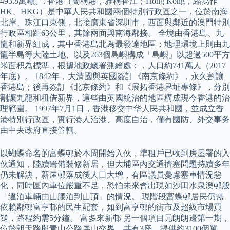
493.8萬噸。. 香港（簡稱港，雅稱香江；Hong Kong，縮寫作
HK、HKG）是中華人民共和國兩個特別行政區之一，位於南海
北岸、珠江口東側，北接廣東省深圳市，西面與鄰近的澳門特別
行政區相距63公里，其餘兩面與南海鄰接。 全境由香港島、九
龍和新界組成，其中香港島北為最發達地區；地理環境上則由九
龍半島等大陸土地、以及263個島嶼構成「島嶼」以超過500平方
米面积為標準，根據地政總署測繪處：，人口約741萬人（2017
年底）。 1842年，大清國與英國簽訂《南京條約》，永久割讓
香港島；後再簽訂《北京條約》和《展拓香港界址專條》，分別
割讓九龍和租借新界，這些由英國統治的地區構成現今香港的治
理範圍。 1997年7月1日，香港移交中华人民共和國，並成立香
港特別行政區，實行港人治港、高度自治，僅有國防、外交事务
由中央政府直接管轄。
以蝴蝶命名的富蝶邨於本周開始入伙，準租戶已收到房屋署的入
伙通知，陸續籌備裝修新居，但大埔區內交通擠塞問題持續多年
仍未解決，新屋邨落成後人口大增，有區議員憂慮塞車情況惡
化，同時區內車位嚴重不足，恐怕未來會出現如沙田水泉澳邨般
「違泊車輛由山腰泊到山頂」的情況。 現階段富蝶邨居民仍需
依賴鄰邨富亨邨的民生配套，如到富亨邨的街市及超級市場買
餸，路程約需5分鐘。 富多來新邨 另一個項目元朗朗邊第一期，
位於朗天路與青山公路屏山交界，共有3座，提供約3100個單