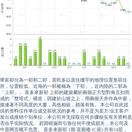
華富邨分為一邨和二邨，居民多以居住樓宇的地理位置形容住
所，位置較低、近海的一邨被稱為「下邨」，近內陸的二邨為
「上邨」。 富多來新邨 上邨的建築屬於兩個正方型對角互扣而
成的「雙塔式」構造，因建於山坡之上，用兩個天井作為中庭，
接連著不同高度的大廈，高低相嵌，錯落有致。 本公司在此提
供的资料仅作单位成交前状况的参考，并不是为卖方/业主客户
发出或推销个别单位，本公司并无採取任何步骤核实有关资料是
否合乎实际情况。 若因错漏而引致任何不便或损失，本公司及
中原网页概不负责。 富多来新邨 1期 富殿楼 (C座) 共有14层，