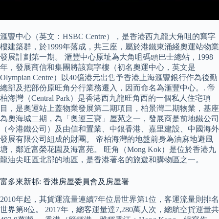
滙豐中心（英文：HSBC Centre），是香港西九龍大角咀的寫字
樓建築群，於1999年落成，共三座，屬於港鐵東涌綫奧運站物業
發展計劃第一期。 滙豐中心原址為大角咀碼頭巴士總站，1998
年，發展商信和集團將該寫字樓（初名奧運中心，英文是
Olympian Centre）以40億港元出售予香港上海滙豐銀行作為後勤
總部及把部份原旺角分行業務遷入，因而命名為滙豐中心。. 帝
柏海灣（Central Park）是香港西九龍旺角西的一個私人住宅項
目，是奧運站上蓋物業發展第二期項目，柏景灣二期物業，基座
為奧海城二期，為「奧運三寶」屋苑之一，發展商是前地鐵公司
（今港鐵公司）及由信和置業、中銀香港、嘉里建設、中國海外
發展有限公司組成的財團。 帝柏海灣的地盤前身為油麻地避風
塘，鄰近富榮花園及海富苑。 旺角（Mong Kok）是位於香港九
龍油尖旺區北部的地區，是香港著名的旅遊和購物區之一。
富多來新邨: 香港房屋委員會及房屋署
2010年起，其貨運流量連續7年位居世界第1位，客運流量則排名
世界第8位。 2017年，總客運量達7,280萬人次，總航空貨運量共