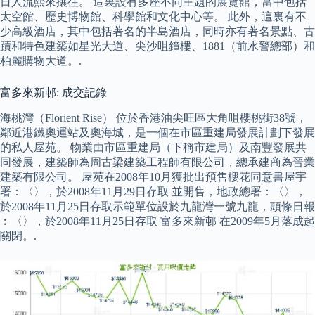
日人流熙來攘往。 這裏設有多座不同主題的展覽館，當中包括
太空館、歷史博物館、科學館和文化中心等。 此外，這裏有不
少高級酒店，其中包括著名的半島酒店，同時亦有著名景點、古
蹟和特色建築如星光大道、尖沙咀鐘樓、1881（前水警總部）和
柏麗購物大道。.
富多來新邨: 成交記錄
海桃灣（Florient Rise） 位於香港油尖旺區大角咀櫻桃街38號，
鄰近港鐵奧運站及奧海城，是一個在市區重建局發展計劃下發展
的私人屋苑。 物業由市區重建局（下稱市建局）及南豐發展共
同發展，建築師為周古梁建築工程師有限公司，總承建商為晉業
建築有限公司。 屋苑在2008年10月獲批出預售樓花同意書屋宇
署：〈〉，於2008年11月29日存取 並開售，地政總署：〈〉，
於2008年11月25日存取示範單位設於九龍灣一號九龍，頭條日報
︰〈〉，於2008年11月25日存取 富多來新邨 在2009年5月落成起
關閉。.