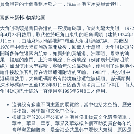
員會興建的十個廉租屋邨之一，現由香港房屋委員會管理。
富多來新邨: 物業地圖
大角咀碼頭是昔日香港的一座渡輪碼頭，位於九龍大角咀，1972
年4月23日啟用，取代位於旺角山東街的旺角碼頭（建於1924年1
月1日），由油麻地小輪開辦中環至大角咀渡輪航線。 其後因
1978年中國大陸實施改革開放後，回鄉人士急增，大角咀碼頭於
開辦多條往返國內航線，如廣州的黃埔港、洲頭咀、粵東的汕
尾、福建的廈門、上海等航線，部份航線（例如廣州洲頭咀航
線）如因使用大型客輪，客輪無法泊靠碼頭，便利用了油麻地小
輪作接駁旅客到停在近昂船洲附近的客輪。 1988年，尖沙咀中
港碼頭啟用，大角咀碼頭所有跨境航線遷往該碼頭。 該碼頭與
深水埗碼頭一直至1992年6月1日因西九龍填海工程而停用，而大
角咀碼頭巴士總站一直使用至1995年5月8日才停用。
這裏設有多座不同主題的展覽館，當中包括太空館、歷史
博物館、科學館和文化中心等。
根據政府於2014年公布的香港首份非物質文化遺產清單，
華生、華昌、華泰、華景及華翠樓各個互助委員會每年均
會舉辦盂蘭勝會，是全港公共屋邨中屬較大規模，原因是