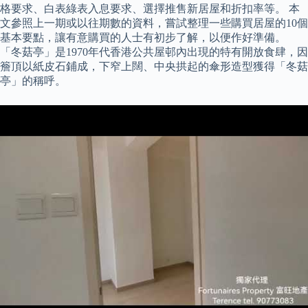
格要求、白表綠表入息要求、選擇推售新居屋和折扣率等。 本
文參照上一期或以往期數的資料，嘗試整理一些購買居屋的10個
基本要點，讓有意購買的人士有初步了解，以便作好準備。
「冬菇亭」是1970年代香港公共屋邨內出現的特有開放食肆，因
簷頂以紙皮石鋪成，下窄上闊、中央拱起的傘形造型獲得「冬菇
亭」的稱呼。