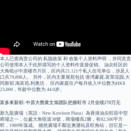
本人已查阅贵公司的 私隐政策 和 收集个人资料声明 ，并同意贵
公司使用本人于此所填写的个人资料作直接促销。 油尖旺区的
大角咀@中原楼市片区，区内共21,121个私人住宅单位，涉及人
口共79,898人。 另外，区内主要屋苑包括 港湾豪庭,富荣花园,大
同新邨,海富苑,利奥坊． 区内家庭住户每月收入中位数为HK$
23,000，年龄中位数为 44.0岁。
富多來新邨: 中原大围黄文旭团队把握旺市 2月业绩270万元
新九龍廣場（英語：New Kowloon Plaza）為香港油尖旺區中型
商場之一，位處大角咀道38號，商場樓高2層，有82,500平方
呎，1989年落成。 雖然廣場不鄰近奧運站及旺角站，但它是一