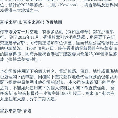
位，預計於2025年落成。 九龍（Kowloon），與香港島及新界同
為香港三大地域之一。
富多來新邨: 富多來新邨 位置地圖
停車場旁有一片空地，有很多活動（例如嘉年華）都在那裡舉
行。 到了2012年11月，香港報章引述消息透露，房屋署正在研
究重建華富邨，同時期望增加單位供應，從而舒緩公屋輪候冊上
的申請情況。 1968年9月27日，時任香港總督戴麟趾主持華富邨
的開幕典禮，同時亦慶祝香港屋宇建設委員會第25,000個單位落
成（位於華美樓9樓）。
本公司擬使用閣下的個人姓名、電話號碼、傳真、地址或電郵地
址處理閣下的申請、回覆閣下查詢並作地產代理服務的促銷及向
閣下提供中原集團其他公司的資訊。 本公司在未得閣下的同意
之前，不能如此使用閣下的個人資料並向閣下作直接促銷。 富
多來新邨 福來邨最後一座樓宇於1967年竣工，福來邨全邨共有
九座住宅大廈，分了二期興建。
富多來新邨: 香港