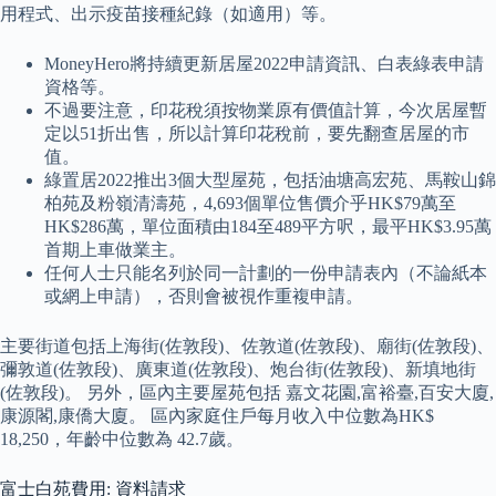
用程式、出示疫苗接種紀錄（如適用）等。
MoneyHero將持續更新居屋2022申請資訊、白表綠表申請
資格等。
不過要注意，印花稅須按物業原有價值計算，今次居屋暫
定以51折出售，所以計算印花稅前，要先翻查居屋的市
值。
綠置居2022推出3個大型屋苑，包括油塘高宏苑、馬鞍山錦
柏苑及粉嶺清濤苑，4,693個單位售價介乎HK$79萬至
HK$286萬，單位面積由184至489平方呎，最平HK$3.95萬
首期上車做業主。
任何人士只能名列於同一計劃的一份申請表內（不論紙本
或網上申請），否則會被視作重複申請。
主要街道包括上海街(佐敦段)、佐敦道(佐敦段)、廟街(佐敦段)、
彌敦道(佐敦段)、廣東道(佐敦段)、炮台街(佐敦段)、新填地街
(佐敦段)。 另外，區內主要屋苑包括 嘉文花園,富裕臺,百安大廈,
康源閣,康僑大廈。 區內家庭住戶每月收入中位數為HK$
18,250，年齡中位數為 42.7歲。
富士白苑費用: 資料請求