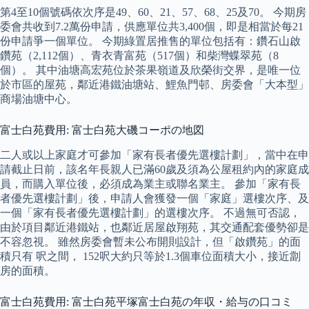
第4至10個號碼依次序是49、60、21、57、68、25及70。 今期房
委會共收到7.2萬份申請，供應單位共3,400個，即是相當於每21
份申請爭一個單位。 今期綠置居推售的單位包括有：鑽石山啟
鑽苑（2,112個）、青衣青富苑（517個）和柴灣蝶翠苑（8
個）。 其中油塘高宏苑位於茶果嶺道及欣榮街交界，是唯一位
於市區的屋苑，鄰近港鐵油塘站、鯉魚門邨、房委會「大本型」
商場油塘中心。
富士白苑費用: 富士白苑大磯コーポの地図
二人或以上家庭才可參加「家有長者優先選樓計劃」，當中在申
請截止日前，該名年長親人已滿60歲及須為公屋租約內的家庭成
員，而購入單位後，必須成為業主或聯名業主。 參加「家有長
者優先選樓計劃」後，申請人會獲發一個「家庭」選樓次序、及
一個「家有長者優先選樓計劃」的選樓次序。 不過無可否認，
由於項目鄰近港鐵站，也鄰近居屋啟翔苑，其交通配套優勢卻是
不容忽視。 雖然房委會暫未公布開則設計，但「啟鑽苑」的面
積只有 呎之間， 152呎大約只等於1.3個車位面積大小，接近劏
房的面積。
富士白苑費用: 富士白苑平塚富士白苑の年収・給与の口コミ