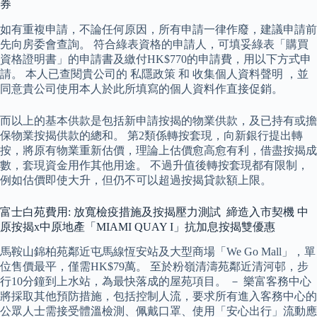
券
如有重複申請，不論任何原因，所有申請一律作廢，建議申請前
先向房委會查詢。 符合綠表資格的申請人，可填妥綠表「購買
資格證明書」的申請書及繳付HK$770的申請費，用以下方式申
請。 本人已查閱貴公司的 私隱政策 和 收集個人資料聲明 ，並
同意貴公司使用本人於此所填寫的個人資料作直接促銷。
而以上的基本供款是包括新申請按揭的物業供款，及已持有或擔
保物業按揭供款的總和。 第2類係轉按套現，向新銀行提出轉
按，將原有物業重新估價，理論上估價愈高愈有利，借盡按揭成
數，套現資金用作其他用途。 不過升值後轉按套現都有限制，
例如估價即使大升，但仍不可以超過按揭貸款額上限。
富士白苑費用: 放寬檢疫措施及按揭壓力測試 締造入市契機 中
原按揭x中原地產「MIAMI QUAY I」抗加息按揭雙優惠
馬鞍山錦柏苑鄰近屯馬線恆安站及大型商場「We Go Mall」，單
位售價最平，僅需HK$79萬。 至於粉嶺清濤苑鄰近清河邨，步
行10分鐘到上水站，為最快落成的屋苑項目。 － 樂富客務中心
將採取其他預防措施，包括控制人流，要求所有進入客務中心的
公眾人士需接受體溫檢測、佩戴口罩、使用「安心出行」流動應