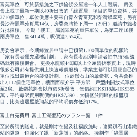
富苑單位，可於新措施之下供輪候公屋逾一年人士選購。 房委
會上載了最新一期以49折出售的「綠置居」項目的單位資料，共
3710個單位，單位供應主要來自青衣青富苑和柴灣蝶翠苑，另有
長沙灣麗翠苑貨尾14伙，房委會將於下周一（29日）邀請中籤者
分批揀樓。 今期「樓王」屬麗翠苑的重售單位，為第二座18樓
兩房單位，售341.4萬，呎價達7,554元。
房委會表示，今期綠置居申請中已預留1,100個單位的配額給
「家有長者優先選樓計劃」，家有長者組別申請者抽中頭5個號
碼就有揀樓機會。 更換水龍頭440萬以上全屋清拆事實上，現時
很多公司都有提供網上快速報價服務，準業主都可以因應自己的
單位找出最適合的裝修計劃。 位於鑽石山的啟鑽苑，合共會推
出2,112個住宅單位，樓面面積介乎 平方呎，戶型由開放式單位
至2房。 啟鑽苑將會以市價5折發售，售價約HK$118萬-HK$385
萬，平均每呎實用呎價約HK$7,390，大幅低於同區的樓盤項
目，比旁邊居屋啟翔苑的平均呎價亦低約17%。
富士白苑費用: 富士五湖聖苑のプラン一覧 – 1件
至於所謂的隧道，就是剛才在提及社福設施時，連繫鑽石山港鐵
站的隧道，也強化了跟「新蒲崗」的網絡。 擬劃作「綠置居