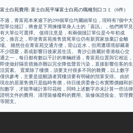
富士白苑費用: 富士白苑平塚富士白苑の職種別口コミ（6件）
不過，青富苑本來逾下的299個單位均屬細單位，現時有7個中大
型單位撻訂，將會是下周揀樓單身人士的「喜訊」，他們將罕見
有大單位可選擇。 值得注意是，有兩個撻訂單位是今年初成
交，換言之，即使青富苑推售貨尾單位仍有新買家放棄訂金離
場。 雖然住在青富苑交通方便，背山近水，但周遭環境卻藏著
不少隱憂，甚或影響日後家居生活。 青沙公路屬於香港核心交
通之一，每日都有數以千計的車輛經過，青富苑位置與它相近，
即使做好隔音措施亦難以完全降低聲音污染，直接影響住客的生
活質素。 置業除了樓價，須要支付很多不同的雜費，以上數字
僅供參考，主要是提醒讀者買樓須要有明確的預算安排。 由於
現在的居屋售價只是臨時售價，待日後房委會公布實際價錢和折
扣數字，才能準確計算印花稅，同時上述數字亦未計算一些法律
證明文件的費用、清理裝修廢料的費用、裝修保證按金、管理費
等開支。