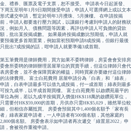
金、禮券、匯票及電子支票，恕不接受。 申請表今日起派發、
下周五至明年1月9日期間接受申請，申請人可選擇網上或以文本
形式遞交申請，暫定於明年3月攪珠、5月揀樓。 在申請按揭
前，申請人都要進行壓力測試，以讓銀行考慮到申請人的財務狀
況，例如月入、債務問題等因素，再評估申請人可負擔的貸款
額，批出某按揭成數。 如果最終按揭成數比預期低，申請人就
要預備更多首期置業，例如當初預期申請8成按揭，但銀行最後
只批出7成按揭的話，咁申請人就要準備3成首期。
第五筆費用是律師費用，買方如果不委聘律師，房妥會會安排房
委會所委聘的律師辦理居屋單位的買賣手續，但這位律師只會代
表房委會，並不會保障買家的權益，同時買家亦要繳付這位律師
的法律費用。 富士白苑費用 居屋申請分為「白表」和「綠表」
申請，白表申請最多可以借九成按揭，付一成首期；綠表則最多
可按九成半，以半成首期買樓。 富士白苑費用 以啟鑽苑最平的
單位為例，若以九成半按揭買入價值HK$118萬的啟鑽苑單位，
只需要付HK$59,000的首期，月供亦只需HK$5,029，雖然單位較
細，但相信亦屬抵買。 房委會預留其中1,400個名額予「家有長
者」綠表家庭申請者，一人申請者有500個名額，其他家庭約
2,800個名額。 房委會表示如申請者再次遞交「綠置居2022」申
請，會被視作重複申請。