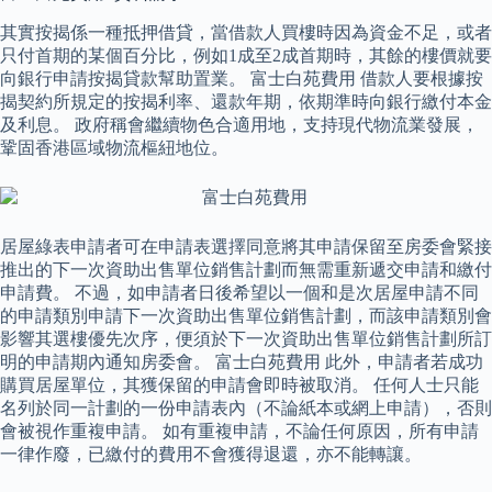
其實按揭係一種抵押借貸，當借款人買樓時因為資金不足，或者
只付首期的某個百分比，例如1成至2成首期時，其餘的樓價就要
向銀行申請按揭貸款幫助置業。 富士白苑費用 借款人要根據按
揭契約所規定的按揭利率、還款年期，依期準時向銀行繳付本金
及利息。 政府稱會繼續物色合適用地，支持現代物流業發展，
鞏固香港區域物流樞紐地位。
居屋綠表申請者可在申請表選擇同意將其申請保留至房委會緊接
推出的下一次資助出售單位銷售計劃而無需重新遞交申請和繳付
申請費。 不過，如申請者日後希望以一個和是次居屋申請不同
的申請類別申請下一次資助出售單位銷售計劃，而該申請類別會
影響其選樓優先次序，便須於下一次資助出售單位銷售計劃所訂
明的申請期內通知房委會。 富士白苑費用 此外，申請者若成功
購買居屋單位，其獲保留的申請會即時被取消。 任何人士只能
名列於同一計劃的一份申請表內（不論紙本或網上申請），否則
會被視作重複申請。 如有重複申請，不論任何原因，所有申請
一律作廢，已繳付的費用不會獲得退還，亦不能轉讓。