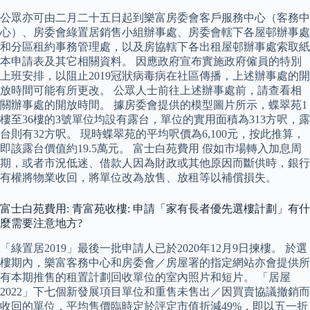
公眾亦可由二月二十五日起到樂富房委會客戶服務中心（客務中
心）、房委會綠置居銷售小組辦事處、房委會轄下各屋邨辦事處
和分區租約事務管理處，以及房協轄下各出租屋邨辦事處索取紙
本申請表及其它相關資料。 因應政府宣布實施政府僱員的特別
上班安排，以阻止2019冠狀病毒病在社區傳播，上述辦事處的開
放時間可能有所更改。 公眾人士前往上述辦事處前，請查看相
關辦事處的開放時間。 據房委會提供的模型圖片所示，蝶翠苑1
樓至36樓的3號單位均設有露台，單位的實用面積為313方呎，露
台則有32方呎。 現時蝶翠苑的平均呎價為6,100元，按此推算，
即該露台價值約19.5萬元。 富士白苑費用 假如市場轉入加息周
期，或者市況低迷、借款人因為財政或其他原因而斷供時，銀行
有權將物業收回，將單位改為放售、放租等以補償損失。
富士白苑費用: 青富苑收樓: 申請「家有長者優先選樓計劃」有什
麼需要注意地方?
「綠置居2019」最後一批申請人已於2020年12月9日揀樓。 於選
樓期內，樂富客務中心和房委會／房屋署的指定網站亦會提供所
有本期推售的租置計劃回收單位的室內照片和短片。 「居屋
2022」下七個新發展項目單位和重售未售出／因買賣協議撤銷而
收回的單位，平均售價臨時定於評定市值折減49%，即以五一折