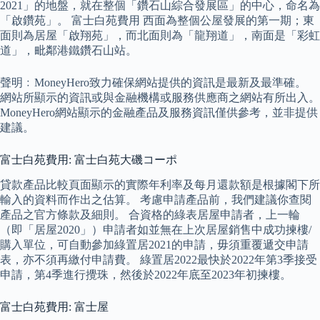
2021」的地盤，就在整個「鑽石山綜合發展區」的中心，命名為
「啟鑽苑」。 富士白苑費用 西面為整個公屋發展的第一期；東
面則為居屋「啟翔苑」，而北面則為「龍翔道」，南面是「彩虹
道」，毗鄰港鐵鑽石山站。
聲明﹕MoneyHero致力確保網站提供的資訊是最新及最準確。
網站所顯示的資訊或與金融機構或服務供應商之網站有所出入。
MoneyHero網站顯示的金融產品及服務資訊僅供參考，並非提供
建議。
富士白苑費用: 富士白苑大磯コーポ
貸款產品比較頁面顯示的實際年利率及每月還款額是根據閣下所
輸入的資料而作出之估算。 考慮申請產品前，我們建議你查閱
產品之官方條款及細則。 合資格的綠表居屋申請者，上一輪
（即「居屋2020」）申請者如並無在上次居屋銷售中成功揀樓/
購入單位，可自動參加綠置居2021的申請，毋須重覆遞交申請
表，亦不須再繳付申請費。 綠置居2022最快於2022年第3季接受
申請，第4季進行攪珠，然後於2022年底至2023年初揀樓。
富士白苑費用: 富士屋