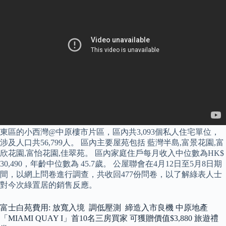
東區的小西灣@中原樓市片區，區內共3,093個私人住宅單位，
涉及人口共56,799人。 區內主要屋苑包括 藍灣半島,富景花園,富
欣花園,富怡花園,佳翠苑。 區內家庭住戶每月收入中位數為HK$
30,490，年齡中位數為 45.7歲。 公屋聯會在4月12日至5月8日期
間，以網上問卷進行調查，共收回477份問卷，以了解綠表人士
對今次綠置居的銷售反應。
富士白苑費用: 放寬入境 調低壓測 締造入市良機 中原地產
「MIAMI QUAY I」首10名三房買家 可獲贈價值$3,880 旅遊禮