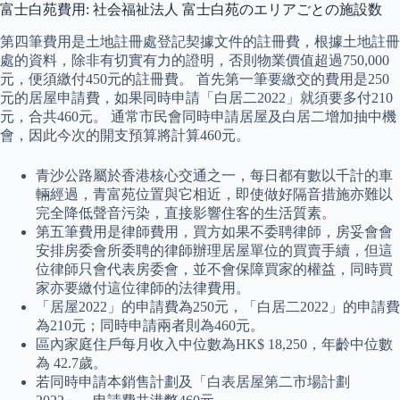
富士白苑費用: 社会福祉法人 富士白苑のエリアごとの施設数
第四筆費用是土地註冊處登記契據文件的註冊費，根據土地註冊
處的資料，除非有切實有力的證明，否則物業價值超過750,000
元，便須繳付450元的註冊費。 首先第一筆要繳交的費用是250
元的居屋申請費，如果同時申請「白居二2022」就須要多付210
元，合共460元。 通常市民會同時申請居屋及白居二增加抽中機
會，因此今次的開支預算將計算460元。
青沙公路屬於香港核心交通之一，每日都有數以千計的車
輛經過，青富苑位置與它相近，即使做好隔音措施亦難以
完全降低聲音污染，直接影響住客的生活質素。
第五筆費用是律師費用，買方如果不委聘律師，房妥會會
安排房委會所委聘的律師辦理居屋單位的買賣手續，但這
位律師只會代表房委會，並不會保障買家的權益，同時買
家亦要繳付這位律師的法律費用。
「居屋2022」的申請費為250元，「白居二2022」的申請費
為210元；同時申請兩者則為460元。
區內家庭住戶每月收入中位數為HK$ 18,250，年齡中位數
為 42.7歲。
若同時申請本銷售計劃及「白表居屋第二市場計劃