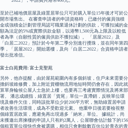
2022」，申請費共港幣460元。
至於已補地價居屋及綠置居單位只可於購入單位15年後才可於公
開市場售出。 在審查申請者的申請資格時，已繳付的僱員強積
金或強積金計劃管理局認可職業退休計劃的供款，可獲扣減的金
額為法定的5%或實際供款金額，以港幣1,500元為上限及以較低
者為準（自願性質的僱員供款不獲扣減）。 「居屋2022」及
「白居二2022」預計於今年第二季分別進行攪珠，並在同年第四
季，「居屋2022」開始選樓，及向「白居二2022」合資格申請者
發出批准信。
富士白苑費用: 富士見聖苑
另外，他亦提醒，由於屋苑範圍內有多個斜坡，住戶未來需要分
擔斜坡維修費，加上附近貨櫃物流用地短時間仍會存在，因此就
算單身輪候公屋人士急於上樓，也要再三考慮實際情況及將來部
署。 潘志成續指，綠置居「貨尾」單位一直滯銷，反映單位環
境及條件欠佳，同時該批單位少於200平方呎，無助綠置居申請
者改善生活環境，成為不受歡迎元素。 他重申日後若要檢視整
個綠置居政策，應避免再出現過多「納米」單位。 據統計，尚
未獲邀出席揀樓的申請人只有約2萬人，公屋聯會估計餘下的156
個租置單位很快也會被選購，相信只會剩餘數百伙位於青衣的青