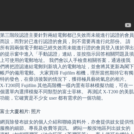
第三階段認證主要針對兩組電郵都已失效而未能進行認證的會員
而設，而對於已進行認證的會員，則不需要再進行此部份。 請
所有因兩個電子郵箱已經失效而未能進行證的會員登入後於彈出
的提示窗中進入「手動認證」連結，並按指示回答相關問題及填
上可使用的電郵地址。 我們會以人手檢查相關答案，通過後我
們將把證認連結電郵到新填入的電郵地址，並會將其更新為閣下
帳戶的備用電郵。 大家買得 Fujifilm 相機，理所當然期待它有獨
特的發色，在毋須後製的情況下，獲得極具藝術氣息的相片。
X-T200同 Fujifilm 其他高階機一樣內置有菲林模擬功能，可在一
個選單內選擇模擬不同類型的富士菲林。 再測試 X-T200 的美肌
功能，它確實是不少女 user 都有需求的一個功能。
富士大廈相片: 照片
網頁除發布妓女的個人介紹和聯絡資料外，亦會提供妓女提供性
服務的細節、專長及收費等資訊。 網站一般按地區列出妓女的