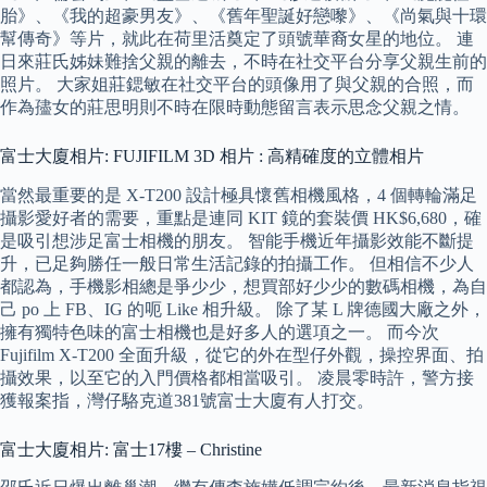
胎》、《我的超豪男友》、《舊年聖誕好戀嚟》、《尚氣與十環
幫傳奇》等片，就此在荷里活奠定了頭號華裔女星的地位。 連
日來莊氏姊妹難捨父親的離去，不時在社交平台分享父親生前的
照片。 大家姐莊鍶敏在社交平台的頭像用了與父親的合照，而
作為孻女的莊思明則不時在限時動態留言表示思念父親之情。
富士大廈相片: FUJIFILM 3D 相片 : 高精確度的立體相片
當然最重要的是 X-T200 設計極具懷舊相機風格，4 個轉輪滿足
攝影愛好者的需要，重點是連同 KIT 鏡的套裝價 HK$6,680，確
是吸引想涉足富士相機的朋友。 智能手機近年攝影效能不斷提
升，已足夠勝任一般日常生活記錄的拍攝工作。 但相信不少人
都認為，手機影相總是爭少少，想買部好少少的數碼相機，為自
己 po 上 FB、IG 的呃 Like 相升級。 除了某 L 牌德國大廠之外，
擁有獨特色味的富士相機也是好多人的選項之一。 而今次
Fujifilm X-T200 全面升級，從它的外在型仔外觀，操控界面、拍
攝效果，以至它的入門價格都相當吸引。 凌晨零時許，警方接
獲報案指，灣仔駱克道381號富士大廈有人打交。
富士大廈相片: 富士17樓 – Christine