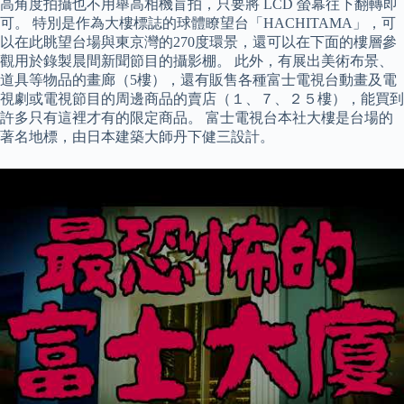
高角度拍攝也不用舉高相機盲拍，只要將 LCD 螢幕往下翻轉即
可。 特別是作為大樓標誌的球體瞭望台「HACHITAMA」，可
以在此眺望台場與東京灣的270度環景，還可以在下面的樓層參
觀用於錄製晨間新聞節目的攝影棚。 此外，有展出美術布景、
道具等物品的畫廊（5樓），還有販售各種富士電視台動畫及電
視劇或電視節目的周邊商品的賣店（１、７、２５樓），能買到
許多只有這裡才有的限定商品。 富士電視台本社大樓是台場的
著名地標，由日本建築大師丹下健三設計。