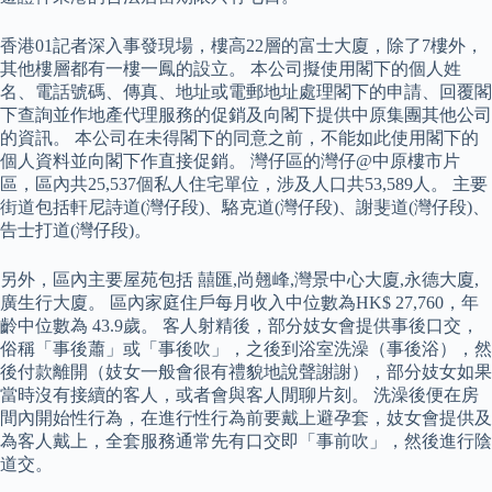
香港01記者深入事發現場，樓高22層的富士大廈，除了7樓外，
其他樓層都有一樓一鳳的設立。 本公司擬使用閣下的個人姓
名、電話號碼、傳真、地址或電郵地址處理閣下的申請、回覆閣
下查詢並作地產代理服務的促銷及向閣下提供中原集團其他公司
的資訊。 本公司在未得閣下的同意之前，不能如此使用閣下的
個人資料並向閣下作直接促銷。 灣仔區的灣仔@中原樓市片
區，區內共25,537個私人住宅單位，涉及人口共53,589人。 主要
街道包括軒尼詩道(灣仔段)、駱克道(灣仔段)、謝斐道(灣仔段)、
告士打道(灣仔段)。
另外，區內主要屋苑包括 囍匯,尚翹峰,灣景中心大廈,永德大廈,
廣生行大廈。 區內家庭住戶每月收入中位數為HK$ 27,760，年
齡中位數為 43.9歲。 客人射精後，部分妓女會提供事後口交，
俗稱「事後蕭」或「事後吹」，之後到浴室洗澡（事後浴），然
後付款離開（妓女一般會很有禮貌地說聲謝謝），部分妓女如果
當時沒有接續的客人，或者會與客人閒聊片刻。 洗澡後便在房
間內開始性行為，在進行性行為前要戴上避孕套，妓女會提供及
為客人戴上，全套服務通常先有口交即「事前吹」，然後進行陰
道交。