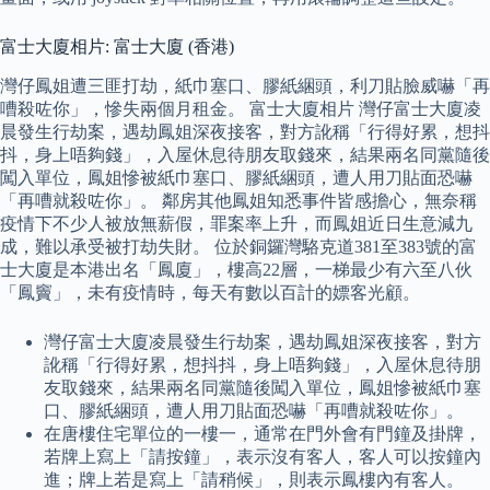
富士大廈相片: 富士大廈 (香港)
灣仔鳳姐遭三匪打劫，紙巾塞口、膠紙綑頭，利刀貼臉威嚇「再
嘈殺咗你」，慘失兩個月租金。 富士大廈相片 灣仔富士大廈凌
晨發生行劫案，遇劫鳳姐深夜接客，對方訛稱「行得好累，想抖
抖，身上唔夠錢」，入屋休息待朋友取錢來，結果兩名同黨隨後
闖入單位，鳳姐慘被紙巾塞口、膠紙綑頭，遭人用刀貼面恐嚇
「再嘈就殺咗你」。 鄰房其他鳳姐知悉事件皆感擔心，無奈稱
疫情下不少人被放無薪假，罪案率上升，而鳳姐近日生意減九
成，難以承受被打劫失財。 位於銅鑼灣駱克道381至383號的富
士大廈是本港出名「鳳廈」，樓高22層，一梯最少有六至八伙
「鳳竇」，未有疫情時，每天有數以百計的嫖客光顧。
灣仔富士大廈凌晨發生行劫案，遇劫鳳姐深夜接客，對方
訛稱「行得好累，想抖抖，身上唔夠錢」，入屋休息待朋
友取錢來，結果兩名同黨隨後闖入單位，鳳姐慘被紙巾塞
口、膠紙綑頭，遭人用刀貼面恐嚇「再嘈就殺咗你」。
在唐樓住宅單位的一樓一，通常在門外會有門鐘及掛牌，
若牌上寫上「請按鐘」，表示沒有客人，客人可以按鐘內
進；牌上若是寫上「請稍候」，則表示鳳樓內有客人。