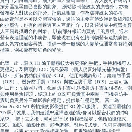
資料（如銅鑼灣區／油尖旺區／荃灣區等），客人便可在網站上
按分區搜尋自己喜歡的對象。 網站除刊登妓女的廣告外，亦會
發布客人對妓女的評分、評價及報告，作為選擇妓女的參考。
由於賣淫是不可以公開宣傳的，過往的主要宣傳途徑是報紙雜誌
的小廣告，也有的是透過客人互相推介，以及通過集中經營令客
人容易尋找適合的對象。 以前部分報紙內頁的「風月版」通常
登有表達隱瞞的小廣告，即使現在仍有色情刊物登有這類廣告。
妓女為方便顧客尋找，提供一樓一服務的大廈單位通常會有特別
標識，例如掛有粉紅色的光管。
此舉一出，讓 X-H1 除了體積較大有更深的手把，手持相機可以
更穩定，及機頂的 LCD 資訊螢幕（個人仍喜好曝光補償轉盤）
以外，所有的功能都輸給 X-T4。 使用相機錄影時，鏡頭防手震
（OIS）、機身防手震（IBIS）與數位防手震（DIS）三者可協
同工作；拍攝照片時，鏡頭防手震可與機身防手震互相搭配，例
如使用長焦鏡頭，鏡頭上的 OIS 可負責其中兩軸，而機身防手
震則負責另外三軸影像的穩定，提供最佳穩定度。 富士為
FinePix 3D W1 所拍攝的影像提供 3D 沖印服務 。 要達至最佳的
3D 照片效果，我們建議您選擇合適的影像可以配合我們的沖印
系統。 按下去之後，就可進行 16 種相機設定，包括拍攝模式、
ISO、動態、攝影比例、顏色調整、對焦模式等。 你可直接輕觸
畫面，或用 joystick 對準相關位置，再用滾輪調整這些設定。