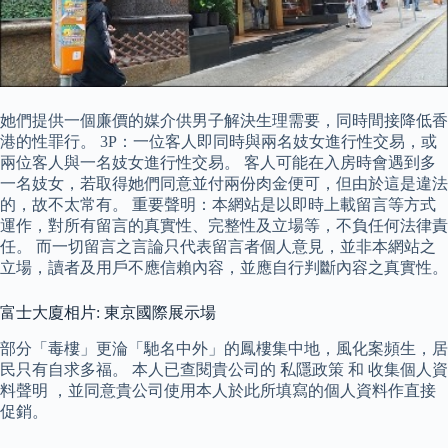
她們提供一個廉價的媒介供男子解決生理需要，同時間接降低香
港的性罪行。 3P：一位客人即同時與兩名妓女進行性交易，或
兩位客人與一名妓女進行性交易。 客人可能在入房時會遇到多
一名妓女，若取得她們同意並付兩份肉金便可，但由於這是違法
的，故不太常有。 重要聲明：本網站是以即時上載留言等方式
運作，對所有留言的真實性、完整性及立場等，不負任何法律責
任。 而一切留言之言論只代表留言者個人意見，並非本網站之
立場，讀者及用戶不應信賴內容，並應自行判斷內容之真實性。
富士大廈相片: 東京國際展示場
部分「毒樓」更淪「馳名中外」的鳳樓集中地，風化案頻生，居
民只有自求多福。 本人已查閱貴公司的 私隱政策 和 收集個人資
料聲明 ，並同意貴公司使用本人於此所填寫的個人資料作直接
促銷。