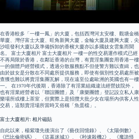
在香港較多「一樓一鳳」的大廈，包括西灣河太安樓、觀塘金橋
華廈、灣仔富士大廈、旺角新興大廈，金輪大廈及建興大廈，尖
沙咀發利大廈以及準備拆卸的香檳大廈亦以多國妓女雲集而聞
名。 富士大廈相片 富士大廈相片 一樓一的性交易運作模式已經
不再局限於香港，在鄰近香港的台灣，有賣淫集團套用香港一樓
一的個體戶經營模式，透過分散服務點不但使警方難以查緝，也
由於妓女是分散在不同處所提供服務，即使有個別性交易處所被
查獲也難以將賣淫集團瓦解，現在遠至位處歐洲的英國也有一樓
一。 在1970年代後期，香港除了有淫業組織違法經營妓院外，
也有淫業經營者以「聯誼團體」及「康樂團體」登記設立私人康
樂場所或樓上茶室，但實際上是招攬大批少女在場所內供客人性
交易，這類賣淫場所當時又俗稱「魚蛋檔」。
富士大廈相片: 相片磁貼
自此以來，楊紫瓊先後演出了《藝伎回憶錄》、《太陽倒數》、
《巴比倫密碼》、《盜墓迷城3》、《秒速殺機2》、《魔詭怪