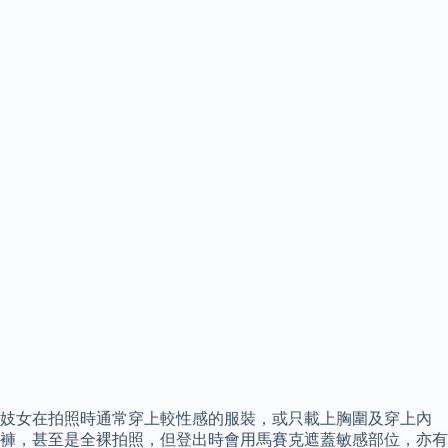
妓女在拍照時通常穿上較性感的服裝，或只載上胸圍及穿上內
褲，甚至是全裸拍照，但登出時會用馬賽克遮蓋敏感部位，亦有