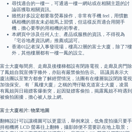
尋找適合的一樓一，可通過一樓一網站或在相關主題的討
論區獲取相關資訊。
雖然好多設定都要靠熒幕操作，非常有手機 feel，用慣數
碼相機的朋友未必能馬上習慣，但這樣反而適合用開手
機，擔心要學的用相機的初學者。
本網頁中涉及任何人士、產品或服務的資訊，不得視為
『宅谷地產資訊網』推薦或認可。
香港01記者深入事發現場，樓高22層的富士大廈，除了7樓
外，其他樓層都有一樓一鳳的設立。
富士大廈每間房、走廊及後樓梯都設有閉路電視，走廊及房門除
了鳳姐自我宣傳字條外，亦貼有嚴禁偷拍告示。 區議員表示大
廈法團以至警方都會了解經營情況，法團有在樓層裝設閉路電視
加強保安。 有「鳳樓大廈」之稱的灣仔駱克道富士大廈，凌晨
有鳳姐與日籍嫖客爆衝突，起因疑嫖客偷拍，揭露鳳姐不時遇到
被偷拍困擾，擔心被人放上網。
富士大廈相片: 物業地圖
翻轉設計可以讓構圖可以更靈活，舉例來說，低角度拍攝只要手
持相機將 LCD 螢幕往上翻轉，攝影師便不需要趴在地上取景；