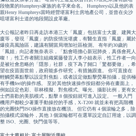
段物業的Humphreys家族的名字來命名。 Humphreys以及他的表
親Henry Humphreys當時經營堪富利士房地產公司，並曾在尖沙
咀堪富利士道的地段開設皮革廠。
大公報記者昨日再走訪本港三大「鳳廈」包括富士大廈、建興大
廈等，發現「鳳廈」的防疫情況堪虞，有醫生直指「鳳廈」屬於
爆疫高風險區，建議有關當局增加社區檢測。 有年約30歲的
「鳳姐」向記者無奈表示，「點會唔擔心新冠肺炎，真係會死人
㗎！」性工作者關注組織紫藤發言人李小姐表示，性工作者一向
是被社會忽略的「隱形」社群，疫下為了餬口「驚都要做」，希
望在疫苗面世前，政府能多作研究，有措施跟進。 你可直接在
輕觸熒幕點擊以設定對焦點，或者設定做點擊熒幕拍攝，提供極
有手機feel的操作感。 至於其他快速操作按鈕都分佈在畫面上，
例如設定色彩、菲林模擬、對焦模式、曝光、攝影比例，更有女
士們喜歡的美肌模式，點擊 8 個按鈕就可進入設定。 一般入門
機用戶都較少著重手動操控的手感，X-T200 就並未有把高階機
的光圈快門ISO操作直接放在機頂。 但它仍有 4 個滾輪之多，除
拍攝模式滾輪外，其他 3 個滾輪都可在選單設定自訂用途，以調
整 ISO、光圈、快門值等等。
富士大廈相片: 富士屋附近學校