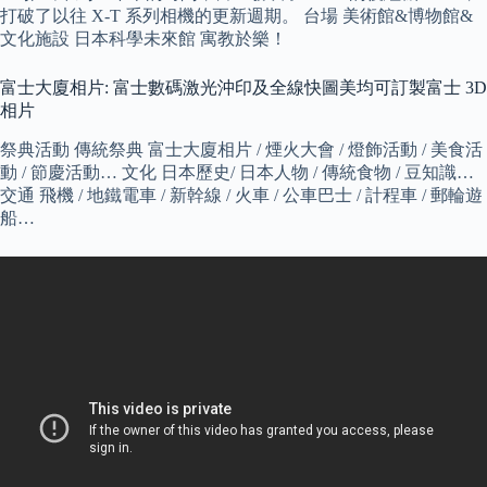
打破了以往 X-T 系列相機的更新週期。 台場 美術館&博物館&
文化施設 日本科學未來館 寓教於樂！
富士大廈相片: 富士數碼激光沖印及全線快圖美均可訂製富士 3D
相片
祭典活動 傳統祭典 富士大廈相片 / 煙火大會 / 燈飾活動 / 美食活
動 / 節慶活動… 文化 日本歷史/ 日本人物 / 傳統食物 / 豆知識…
交通 飛機 / 地鐵電車 / 新幹線 / 火車 / 公車巴士 / 計程車 / 郵輪遊
船…