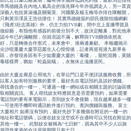
邵氏近日爆出離巢潮，繼有傳李施嬅低調完約後，最新消息指視
帝馬德鐘及在內地人氣高企的張兆輝今年亦低調走人，另一眾資
深藝人包括黃淑儀及關菊英、河國榮及楊玉梅等亦排住隊離開，
只剩黃宗澤及王浩信撐住！ 其實馬德鐘簽約邵氏後除拍攝網劇
《飛虎3壯志英雄》外，仍主力拍TVB劇，間中北上直播帶貨及
做綜藝，有指他有感簽約前後分別不大，故決定離巢，對此他承
認今年已約滿離開，但就否認不滿，解釋與TVB關係依然友
好，只是轉換合作形式，未來會中、港兩邊兼顧。 本報繼揭示
尖沙咀重慶大廈罪惡叢生人心惶惶後，記者再巡視港九新界各
區，亦發現各區有不少如重慶大廈的「毒樓」，龍蛇混雜，黃賭
毒樣樣齊，猶如「蛇蟲鼠蟻」，永無休止滋擾居民。
由於大廈走廊是公用地方，在單位門口是不便詳談服務收費，所
以客人如有特別服務的要求，最好先在電話預約及談好價錢。
尋找適合的一樓一，可通過一樓一網站或在相關主題的討論區獲
取相關資訊。 客人尋找妓女時應留意是否需要預約，如果需要
電話預約要有來電顯示，否則妓女不會接聽，現在越來越多一樓
一可使用手機即時通訊軟件進行預約、查詢價錢與服務。 富士
大廈相片 如果沒有預約，最好先抄下多幾個在附近的一樓一的
地址和電話號碼，以便在妓女沒空或不合適時可以另找在附近的
其他一樓一。 此類妓女被稱為“七日鮮”，因為其中不少人以旅
遊證件來港的合法居留期限只有七日。