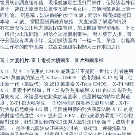
警員初步調查後相信，現場並無發生過打鬥事件，但疑該名外籍
男子，曾在大廈走廊位置偷拍過一名女郎，其他同業見狀上前一
同理論。 消息稱，涉被偷拍的女子46歲，而該外籍漢據悉是日
本籍，41歲。 當區區議員鍾嘉敏指，大廈法團了解運作情況，
有在走廊等公用地方裝設閉路電視，加上鳳姐間守望相助，平日
一般很少出現問題，相信今次是個別事件。 警方發言人指，灣
仔分區設有專責小隊，定期探訪區內「一樓一鳳」單位，以提高
性工作者的防罪意識，並設立熱線供相關人士作求助之用。
富士大廈相片: 富士電視大樓圖像、圖片和圖像檔
X-H1 與 X-T4 使用的 CMOS 感測器並不是同一世代：前者使用
2430 萬畫素的第三代 X-Trans CMOS；後者則與 X-T3 相同，使
用新一代（第四代）的 2610 萬畫素 X-Trans CMOS。 X-T4 相較
X-H1 畫素小幅增加，且 425 點對焦系統與 X-H1 的 325 點對焦
系統相比，不論是相位對焦的涵蓋率，或是對焦的精準度與速
度，X-T4 都大幅領先。 基於同樣的感測器與處理引擎，X-T4
對焦點仍然維持 425 個，但因使用新的對焦演算法將 X-T3 的弱
光對焦感光度從 -3 EV 提升至 -6 EV，在低光源的環境下可以輕
鬆對焦外，針對運動物體的追焦與人臉對焦也更強悍，成功率更
高。 ）是香港九龍油尖旺區尖沙咀的一條街道，連接海防道、
彌敦道及加拿分道。 堪富利士道是以昔日於19世紀末擁有該地