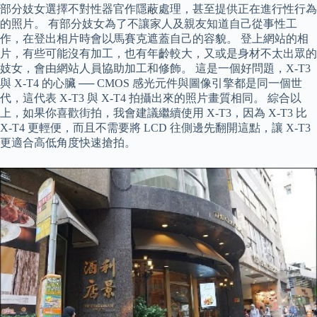
部分妓女選擇不對性器官作隱蔽處理，甚至提供正在進行性行為
的照片。 有部分妓女為了不讓家人及親友知道自己從事性工
作，在登出相片時會以馬賽克遮蓋自己的容貌。 登上網站的相
片，有些可能沒有加工，也有年齡較大，又或是身材不太出眾的
妓女，會由網站人員協助加工和修飾。 這是一個好問題，X-T3
與 X-T4 的心臟 ── CMOS 感光元件與圖像引擎都是同一個世
代，這代表 X-T3 與 X-T4 拍攝出來的照片畫質相同。 綜合以
上，如果你喜歡街拍，我會建議繼續使用 X-T3，因為 X-T3 比
X-T4 更輕便，而且不需要將 LCD 往側邊先翻開這點，讓 X-T3
更適合高低角度快速搶拍。