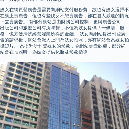
妓女在網頁登廣告是需要向網站支付服務費，故也有妓女選擇不
在網上賣廣告，但也有些妓女不想賣廣告，卻在遭人威迫的情況
下去賣廣告。 有部分網站是由財務公司控制，更與廣告公司、
出版公司和旅遊公司有所聯繫，不但為妓女提供「一條龍」服
務，也方便清洗經營淫業所得的金錢。 妓女向網站提出刊登廣
告的請求後，網站會派人上門為妓女拍照，亦有網站會為妓女拍
攝短片。 為提升所刊登妓女的形象，令網站更受歡迎，部分網
站會在拍照時，為妓女提供化妝及形象指導。