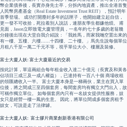
幣企業債券後，長實亦身先士卒，分拆內地資產，推出全港首隻
人民幣房產基金（Real Estate Investment Trust REIT），預計明年
首季登場。 成功打開塵封多年的話匣子，他開始建立起自信，
更一發不可收拾，死拉着別人說話，連朋友學生都嫌他煩。 甫
見面，Jason立即致電大廈管理員，一名年約七十多歲的老翁幾
分鐘後出現在大堂自我介紹說：「我姓馬，而家我哋空置出來的
有一樓、五樓、六樓……十四樓、二十樓。」馬先生說每個單位
月租八千至一萬二千元不等，視乎單位大小、樓層及裝修。
富士大廈人妖: 富士大廈最近的交易
按此計算，單這兩組合每年租金收入達二十億元（長實及和黃各
佔項目三成三及一成八權益），已達持有一百八十個 商場收租
的領匯總收入一半。 富士大廈本身是一梯兩伙，業主在買入單
位後，將之間成三至四個套房，每間套房均有獨立大門出入，故
可稱作獨立單位。 如每個套房內只有一名妓女提供性服務，妓
女只是經營一樓一鳳的生意。 因此，將單位間成多個套房租予
妓女，可說是走了法律罅。
富士大廈人妖: 富士膠片商業創新香港有限公司