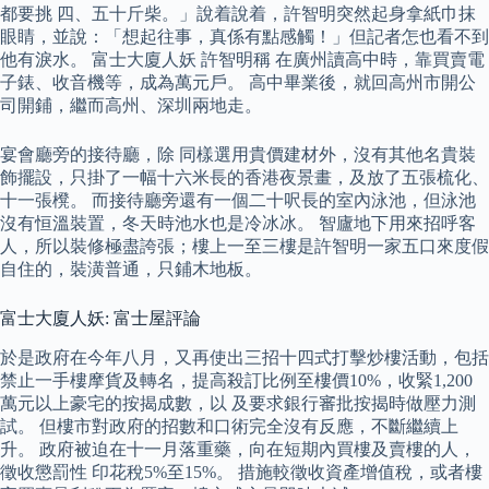
都要挑 四、五十斤柴。」說着說着，許智明突然起身拿紙巾抹
眼睛，並說：「想起往事，真係有點感觸！」但記者怎也看不到
他有淚水。 富士大廈人妖 許智明稱 在廣州讀高中時，靠買賣電
子錶、收音機等，成為萬元戶。 高中畢業後，就回高州市開公
司開鋪，繼而高州、深圳兩地走。
宴會廳旁的接待廳，除 同樣選用貴價建材外，沒有其他名貴裝
飾擺設，只掛了一幅十六米長的香港夜景畫，及放了五張梳化、
十一張櫈。 而接待廳旁還有一個二十呎長的室內泳池，但泳池
沒有恒溫裝置，冬天時池水也是冷冰冰。 智廬地下用來招呼客
人，所以裝修極盡誇張；樓上一至三樓是許智明一家五口來度假
自住的，裝潢普通，只鋪木地板。
富士大廈人妖: 富士屋評論
於是政府在今年八月，又再使出三招十四式打擊炒樓活動，包括
禁止一手樓摩貨及轉名，提高殺訂比例至樓價10%，收緊1,200
萬元以上豪宅的按揭成數，以 及要求銀行審批按揭時做壓力測
試。 但樓市對政府的招數和口術完全沒有反應，不斷繼續上
升。 政府被迫在十一月落重藥，向在短期內買樓及賣樓的人，
徵收懲罰性 印花稅5%至15%。 措施較徵收資產增值稅，或者樓