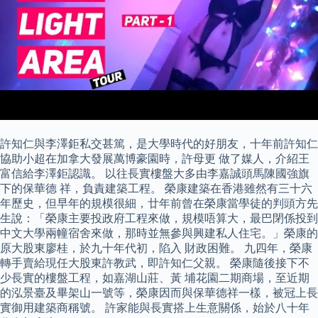
許知仁與李澤鉅私交甚篤，是大學時代的好朋友，十年前許知仁
協助小超在加拿大發展萬博豪園時，許母更 做了媒人，介紹王
富信給李澤鉅認識。 以往長實樓盤大多由李嘉誠頭馬陳國強旗
下的保華德 祥，負責建築工程。 榮康建築在香港雖然有三十六
年歷史，但早年的規模很細，廿年前曾在榮康當學徒的判頭方先
生說：「榮康主要投政府工程來做，規模唔算大，最巴閉係投到
中文大學兩幢宿舍來做，那時並無參與興建私人住宅。」榮康的
原大股東廖桂，於九十年代初，陷入 財政困難。 九四年，榮康
轉手賣給現任大股東許教武，即許知仁父親。 榮康隨後接下不
少長實的樓盤工程，如嘉湖山莊、黃 埔花園二期商場，至近期
的泓景臺及畢架山一號等，榮康因而與保華德祥一樣，被冠上長
實御用建築商稱號。 許家能與長實搭上生意關係，始於八十年