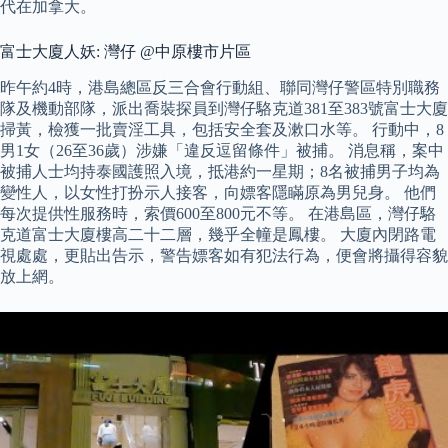
代在加拿大。
富士大廈人妖: 灣仔 @中原樓市片區
昨午約4時，港島總區反三合會行動組、聯同灣仔警區特別職務
隊及機動部隊，派出喬裝探員到灣仔駱克道381至383號富士大廈
掃黃，檢獲一批賣淫工具，包括安全套及漱口水等。 行動中，8
男1女（26至36歲）涉嫌「違反逗留條件」被捕。 消息稱，案中
被捕人士均持泰國護照入境，抵港約一星期；8名被捕男子均為
變性人，以女性打扮示人接客，向嫖客隱瞞原為男兒身。 他們
每次提供性服務時，索價600至800元不等。 在港島區，灣仔駱
克道富士大廈樓高二十二層，幾乎全幢是鳳樓。 大廈內閉路電
視處處，更貼出告示，警告嫖客如有犯法行為，便會將攝得容貌
放上網。