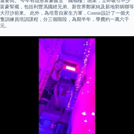
還要高。 今年有隱形富豪飯堂「國福樓」開業，立即吸引不少
富豪幫襯，包括利豐馮國經兄弟、新世界鄭家純及新地郭炳聯等
大孖沙前來。 此外，為培育自家生力軍，Connie設計了一個犬
隻訓練員培訓課程，分三個階段，為期半年，學費約一萬六千
元。