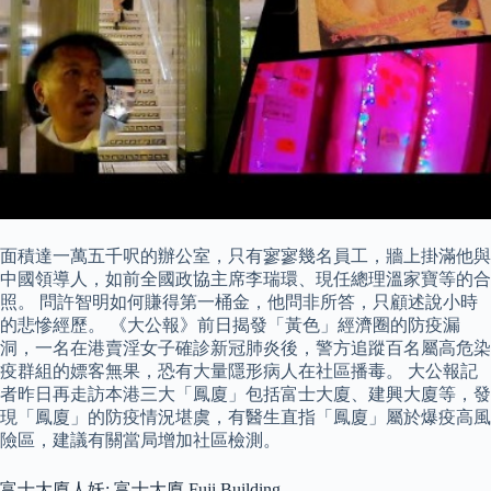
面積達一萬五千呎的辦公室，只有寥寥幾名員工，牆上掛滿他與
中國領導人，如前全國政協主席李瑞環、現任總理溫家寶等的合
照。 問許智明如何賺得第一桶金，他問非所答，只顧述說小時
的悲慘經歷。 《大公報》前日揭發「黃色」經濟圈的防疫漏
洞，一名在港賣淫女子確診新冠肺炎後，警方追蹤百名屬高危染
疫群組的嫖客無果，恐有大量隱形病人在社區播毒。 大公報記
者昨日再走訪本港三大「鳳廈」包括富士大廈、建興大廈等，發
現「鳳廈」的防疫情況堪虞，有醫生直指「鳳廈」屬於爆疫高風
險區，建議有關當局增加社區檢測。
富士大廈人妖: 富士大廈 Fuji Building