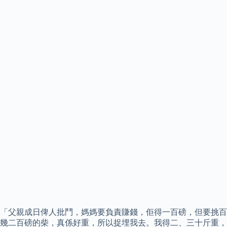
「父親成日俾人批鬥，媽媽要負責賺錢，佢得一百磅，但要挑百
幾二百磅的柴，真係好重，所以捉埋我去。我得二、三十斤重，