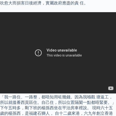
吹愈大而損害日後經濟，實屬政府應盡的責 任。
「我一路住、一路整，都唔知用咗幾錢。因為我喺觀 塘返工，
所以就搵番西貢區住。自己住，所以位置隔閡一點都唔緊要。」
下午五時多，剛下班的楊孫西坐在平治房車裡說。 現時六十五
歲的楊孫西，是福建石獅人， 自十二歲來港，六九年創立香港