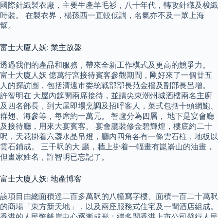
國際針織製衣廠，主要生產羊毛衫，八十年代，轉攻針織及梭織
時裝。 在製衣界，楊孫西一直較低調，名氣亦不及一眾上海
幫。
富士大廈人妖: 業主放盤
透過我們的產品和服務，帶來全新工作模式及更高的競爭力。
富士大廈人妖 億萬行宮接待賓客參觀期間，剛好來了一個廿五
人的探訪團，包括清遠市委統戰部部長范金檣及副部長呂增。
許智明在 大屋內筵開兩席接待，並請尖東潮州城酒樓兩名主廚
及四名部長，到大屋即場烹調及招呼客人，菜式包括十頭網鮑、
群翅、海參等，每席約一萬元。 智廬分為四層， 地下是宴會廳
及接待廳，用來大宴賓客。 宴會廳裝修金碧輝煌，樓底約二十
呎，天花掛着六盞水晶吊燈，廳內四角各有一條雲石柱，地板以
雲石鋪成。 三千呎的大 廳，牆上掛着一幅畫有崑崙山的油畫，
但畫家姓名，許智明已忘記了。
富士大廈人妖: 地產博客
該項目由總面積達二百多萬呎的八幢寫字樓、面積一百二十萬呎
的商場「東方新天地」，以及兩座服務式住宅及一間酒店組成。
香港的人民幣離岸中心逐漸成形；繼多間香港上市公司發行人民