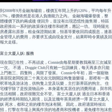
到2008年9月金融海嘯前，樓價五年間上升約120%，平均每年升
17%，樓價依然是在港人負擔能力之內。 金融海嘯爆發後，整
體樓價下跌約兩成後 便回升，並沒有出現恐慌性拋售潮，特區
政府推出一系列的政策保住樓市和經濟，應記一功。 現時陽光
房產露出原形，租金保證期結束，恒基等要收回四成股息，連基
金管理人的費用，亦要求五成由現金支付，結果即時令業績及回
報大走樣。
富士大廈人妖: 服務
現在我已生性，不再頑皮，Connie由每星期要教我兩至三次減至
一次。 不過，Doggie Club只有她一位訓練員，每天再多亦只能
上門教三、四隻狗，局限了發展。 Connie今年初，跟一個寵物
美容院老闆投資二十萬元在元朗開設狗隻遊樂場， 那裡有一萬
呎草地及游泳池，供狗隻上堂及玩樂，主打新界區的狗主。 住
宅樓宇除了是投資物品外，本身還有其居住的消費用途，與市民
生活相關，政府很難完全不管。 富士大廈人妖 過去日本和香港
的經濟長時期陷入困境，以及近幾年英美經濟一潭 富士大廈人
妖 死水，都和之前的樓市泡沫有關。 因此，政府適當時候出
招，打擊在市場上興風作浪的地產商和投機者，避免樓市泡沫愈