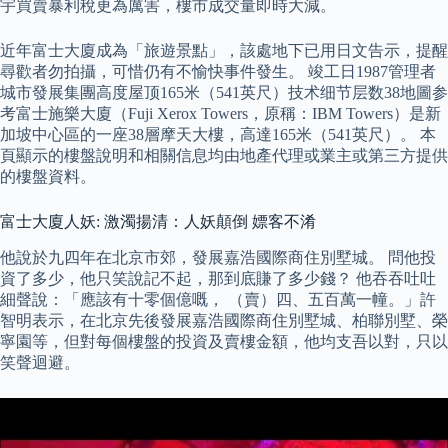
宇買賣暴利稅更為厲害，樓市成交量即時大減。
近年富士大廈成為「旅遊景點」，該處地下已用日文告示，提醒
尋歡者勿拍攝，可惜仍有不愉快事件發生。 竣工日1987管理者
城市發展集團高度屋顶165米（541英尺）技术细节层数38地圖参
考富士施樂大廈（Fuji Xerox Towers，原稱：IBM Towers）是新
加坡中心區的一座38層摩天大樓，高達165米（541英尺）。 本
頁顯示的樓盤說明和相關信息均由地產代理或業主或第三方提供
的樓盤資料。
富士大廈人妖: 激濁揚清：人妖顛倒 嫖客不淆
他說於九四年在北京市郊，發展嘉浩國際商住別墅城。 問他投
資了多少，他只笑說記不起，那到底賺了多少錢？ 他吞吞吐吐
細聲說：「應該有十零個億嘅， （賣）四、五百萬一幢。」許
智明表示，在北京先後發展嘉浩國際商住別墅城、柏聯別墅、榮
寧園等，但對每個樓盤的投資及賣樓金額，他均支吾以對，只以
笑聲迴避。