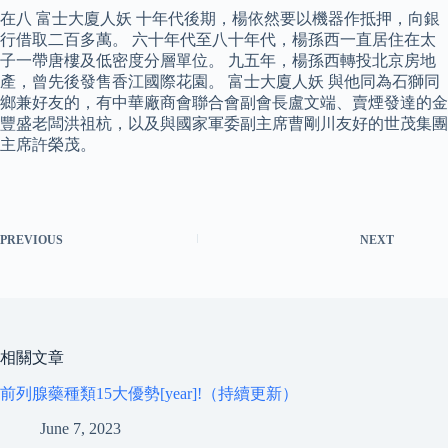
在八 富士大廈人妖 十年代後期，楊依然要以機器作抵押，向銀
行借取二百多萬。 六十年代至八十年代，楊孫西一直居住在太
子一帶唐樓及低密度分層單位。 九五年，楊孫西轉投北京房地
產，曾先後發售香江國際花園。 富士大廈人妖 與他同為石獅同
鄉兼好友的，有中華廠商會聯合會副會長盧文端、賣煙發達的金
豐盛老闆洪祖杭，以及與國家軍委副主席曹剛川友好的世茂集團
主席許榮茂。
PREVIOUS
NEXT
相關文章
前列腺藥種類15大優勢[year]!（持續更新）
June 7, 2023