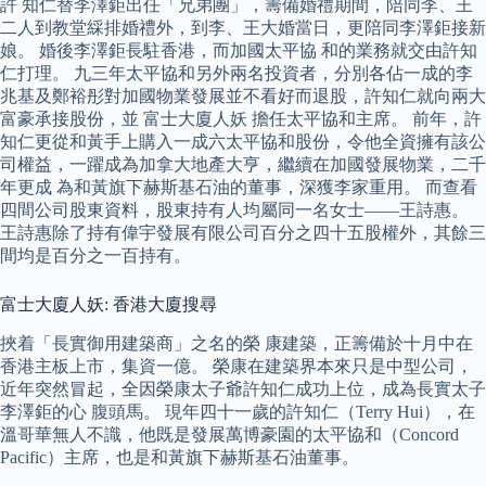
許 知仁替李澤鉅出任「兄弟團」，籌備婚禮期間，陪同李、王
二人到教堂綵排婚禮外，到李、王大婚當日，更陪同李澤鉅接新
娘。 婚後李澤鉅長駐香港，而加國太平協 和的業務就交由許知
仁打理。 九三年太平協和另外兩名投資者，分別各佔一成的李
兆基及鄭裕彤對加國物業發展並不看好而退股，許知仁就向兩大
富豪承接股份，並 富士大廈人妖 擔任太平協和主席。 前年，許
知仁更從和黃手上購入一成六太平協和股份，令他全資擁有該公
司權益，一躍成為加拿大地產大亨，繼續在加國發展物業，二千
年更成 為和黃旗下赫斯基石油的董事，深獲李家重用。 而查看
四間公司股東資料，股東持有人均屬同一名女士——王詩惠。
王詩惠除了持有偉宇發展有限公司百分之四十五股權外，其餘三
間均是百分之一百持有。
富士大廈人妖: 香港大廈搜尋
挾着「長實御用建築商」之名的榮 康建築，正籌備於十月中在
香港主板上市，集資一億。 榮康在建築界本來只是中型公司，
近年突然冒起，全因榮康太子爺許知仁成功上位，成為長實太子
李澤鉅的心 腹頭馬。 現年四十一歲的許知仁（Terry Hui），在
溫哥華無人不識，他既是發展萬博豪園的太平協和（Concord
Pacific）主席，也是和黃旗下赫斯基石油董事。