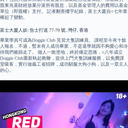
股東兆基財經放棄分派所有股息，以及基金管理人的費用以基金
單位（即股權）支付。 記者翻查樓宇紀錄，富士大廈自○七年業
權起了變動。
富士大廈人妖: 告士打道 77-79 號, 灣仔, 香港
畢業學員可成為Doggie Club 見習犬隻訓練員。 課程至今有十餘
人報名，不過，暫未有人成功畢業，不是退學就因不夠愛心和冷
待我們被篩走了。 做人一敗塗地，終於痛定思痛，○八年成立
Doggie Club重新執起教鞭，提供上門犬隻訓練服務，以免費課
堂吸客，實行做義工省招牌，成功馴服大狗小狗，以及一眾主人
的心。