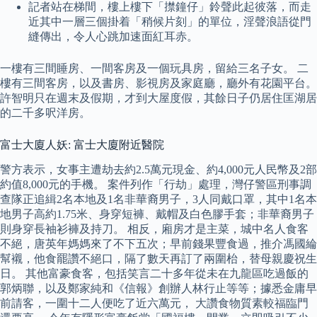
記者站在梯間，樓上樓下「㩒鐘仔」鈴聲此起彼落，而走
近其中一層三個掛着「稍候片刻」的單位，淫聲浪語從門
縫傳出，令人心跳加速面紅耳赤。
一樓有三間睡房、一間客房及一個玩具房，留給三名子女。 二
樓有三間客房，以及書房、影視房及家庭廳，廳外有花園平台。
許智明只在週末及假期，才到大屋度假，其餘日子仍居住匡湖居
的二千多呎洋房。
富士大廈人妖: 富士大廈附近醫院
警方表示，女事主遭劫去約2.5萬元現金、約4,000元人民幣及2部
約值8,000元的手機。 案件列作「行劫」處理，灣仔警區刑事調
查隊正追緝2名本地及1名非華裔男子，3人同戴口罩，其中1名本
地男子高約1.75米、身穿短褲、戴帽及白色膠手套；非華裔男子
則身穿長袖衫褲及持刀。 相反，廂房才是主菜，城中名人食客
不絕，唐英年媽媽來了不下五次；早前錢果豐食過，推介馮國綸
幫襯，他食罷讚不絕口，隔了數天再訂了兩圍枱，替母親慶祝生
日。 其他富豪食客，包括笑言二十多年從未在九龍區吃過飯的
郭炳聯，以及鄭家純和《信報》創辦人林行止等等；據悉金庸早
前請客，一圍十二人便吃了近六萬元， 大讚食物質素較福臨門