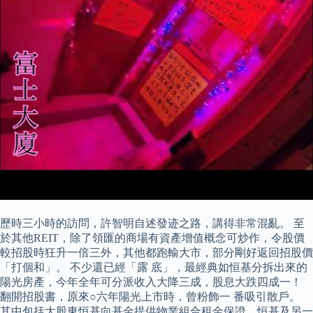
歷時三小時的訪問，許智明自述發迹之路，講得非常混亂。 至
於其他REIT，除了領匯的商場有資產增值概念可炒作，令股價
較招股時狂升一倍三外，其他都跑輸大市，部分剛好返回招股價
「打個和」。 不少還已經「露 底」，最經典如恒基分拆出來的
陽光房產，今年全年可分派收入大降三成，股息大跌四成一！
翻開招股書，原來○六年陽光上市時，曾粉飾一 番吸引散戶。
其中包括大股東恒基向基金提供物業組合租金保證、恒基及另一