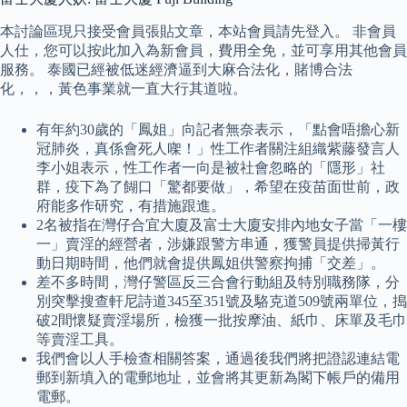
本討論區現只接受會員張貼文章，本站會員請先登入。 非會員
人仕，您可以按此加入為新會員，費用全免，並可享用其他會員
服務。 泰國已經被低迷經濟逼到大麻合法化，賭博合法
化，，，黃色事業就一直大行其道啦。
有年約30歲的「鳳姐」向記者無奈表示，「點會唔擔心新
冠肺炎，真係會死人㗎！」性工作者關注組織紫藤發言人
李小姐表示，性工作者一向是被社會忽略的「隱形」社
群，疫下為了餬口「驚都要做」，希望在疫苗面世前，政
府能多作研究，有措施跟進。
2名被指在灣仔合宜大廈及富士大廈安排內地女子當「一樓
一」賣淫的經營者，涉嫌跟警方串通，獲警員提供掃黃行
動日期時間，他們就會提供鳳姐供警察拘捕「交差」。
差不多時間，灣仔警區反三合會行動組及特別職務隊，分
別突擊搜查軒尼詩道345至351號及駱克道509號兩單位，搗
破2間懷疑賣淫場所，檢獲一批按摩油、紙巾、床單及毛巾
等賣淫工具。
我們會以人手檢查相關答案，通過後我們將把證認連結電
郵到新填入的電郵地址，並會將其更新為閣下帳戶的備用
電郵。