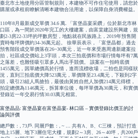
臺北市土地使用分區管制規則，本建物不可作住宅使用，請您於
購屋或承租前瞭解清晰本建物合法用途，以保障自身消費權益。
110年8月最新成交單價 34.6 萬. 「富堡晶宴采鑽」位於新北市林
口區，為一間於2020年完工的大樓建案，由富棠建設所興建，規
劃2-3房22-33坪的坪數房型，地點就在民族路上，2019年預售開
賣時每坪牌價約34-36萬元起。 徐華辰表示，「富堡晶都」過去
預售階段成交單價落在26~30萬元，近一年來受惠周邊新建案拉
抬，社區成交價站上3字頭，本次三拍底價和市場行情每坪有7萬
之落差，也難怪吸引眾多人馬出手競價。 該案在一拍時底價
1455萬元，因單總價高於行情，進而流標收場，二拍也是同樣狀
況，直到三拍底價大降523萬元，單價降至23.4萬元，下殺到2字
頭，吸引23組人馬搶拍，最後由黃姓自然人加價214萬元得標，
拍定總價為1146萬元，拆算車位後，每坪單價為30萬元，和實價
登錄近一年交易行情30.03萬元相當。
富堡晶品: 富堡晶宴在富堡晶宴- 林口區 – 實價登錄比價王的討
論與評價
總戶數：, 73戶. 同層戶數：, ~ … 共有A、B、C三棟，預計打造
地上15層、地下3層住宅大樓，規劃2～3房、26～40坪，共200戶