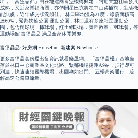
出，「富堡晶都」由在地建商富堡機構興建，附近大型社區發展
成熟，又近家樂福商圈，亦傳聞星巴克將在中山路插旗，生活機
能無虞，近年成交狀況頗佳。 林口區均溫為21度，綠覆面積高
達60%，緊鄰扶輪公園.運動公園，林口還有多座社區運動公
園，包含槌球場，棒球場，紅土網球場，舞蹈教室，羽球場，等
運動場館 富堡晶品 滿足全家休閒樂趣。
富堡晶品: 好房網 Housefun | 新建案 Newhouse
更多富堡晶宴房屋出售資訊就看樂屋網。 「富堡晶棧」基地座
落於林口中心商業區文化北路、緊鄰機場捷運A9站，步行即可
到達，快速連結國際機場，出國猶如出門。 五楊高架通行，疏
解高速公路車流量。