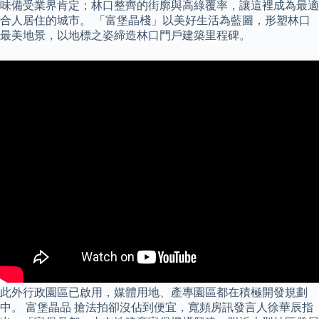
味備受業界肯定；林口整齊的街廓與高綠覆率，讓這裡成為最適
合人居住的城市。 「富堡晶棧」以美好生活為藍圖，形塑林口
最美地景，以地標之姿締造林口門戶建築里程碑。
此外行政園區已啟用，媒體用地、產專園區都在積極開發規劃
中。 富堡晶品 搶法拍卻沒佔到便宜，寬頻房訊發言人徐華辰指