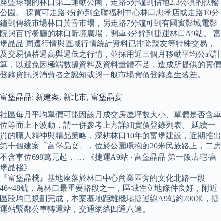
座藍球場的林口第二運動公園，走路5分鐘到佔地2.3公頃的扶輪
公園。 採買可走路3分鐘到全聯福利中心林口忠孝店或走路10分
鐘到傳統市場林口黃昏市場，另走路7分鐘可到有國賓影城電影
院與百貨餐廳的林口昕境廣場，開車3分鐘到捷運林口A9站。 富
堡晶品 周遭行情與區域行情統計資料已排除親友等特殊交易，
及交易價格過高與過低之行情，並採用近三個月移動平均公式計
算，以避免因極端數據資料及資料量體不足，造成所提供的實價
登錄資訊與消費者之認知或與一般市場實價登錄產生落差。
富堡晶品: 新建案, 新北市, 富堡晶宴
社區每月平均單價可能因該月成交房屋坪數大小、單價是否含車
位等而上下波動，請一併參考上方詳細實價登錄列表。 延續一
貫的職人精神與精品策略，深耕林口10年的富堡建設，近期推出
第十個建案「富堡晶宴」，位於公園環抱的20米民族路上，二房
不含車位698萬元起， … 《捷運A9站 ‧ 富堡晶品 第一飯店宅‧富
堡晶棧》
『富堡晶棧』基地座落於林口中心商業區旁的文化北路一段
46~48號，為林口最重要路段之一，區域性立地條件良好，附近
區段均已規劃完成，本案基地距離機場捷運線A9站約700米，捷
運站緊鄰公車轉運站，交通網絡四通八達。