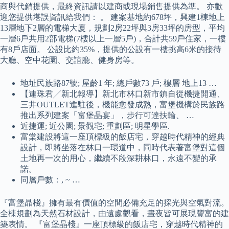
商與代銷提供，最終資訊請以建商或現場銷售提供為準。 亦歡
迎您提供堪誤資訊給我們： 。 建案基地約678坪，興建1棟地上
13層地下2層的電梯大廈，規劃2房22坪與3房33坪的房型，平均
一層6戶共用2部電梯(7樓以上一層5戶)，合計共59戶住家，一樓
有8戶店面。 公設比約35%，提供的公設有一樓挑高6米的接待
大廳、空中花園、交誼廳、健身房等。
地址民族路87號; 屋齡1 年; 總戶數73 戶; 樓層 地上13 …
【連珠君╱新北報導】新北市林口新市鎮自從機捷開通、
三井OUTLET進駐後，機能愈發成熟，富堡機構於民族路
推出系列建案「富堡晶宴」，步行可達扶輪、 …
近捷運; 近公園; 景觀宅; 重劃區; 明星學區.
富棠建設將這一座頂標級的飯店宅，穿越時代精神的經典
設計，即將坐落在林口一環道中，同時代表著富堡對這個
土地再一次的用心，繼續不段深耕林口，永遠不變的承
諾。
同層戶數：, ~ …
『富堡晶棧』擁有最有價值的空間必備充足的採光與空氣對流。
全棟規劃為天然石材設計，由遠處觀看，晝夜皆可展現豐富的建
築表情。 『富堡晶棧』一座頂標級的飯店宅，穿越時代精神的