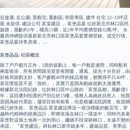
近捷運; 近公園; 景觀宅; 重劃區; 明星學區. 建坪 住宅 22~33坪店
面 未提供. 建設公司 富棠建設 … 富堡晶宴 位於新北市林口區民
族路，屋齡約1年，樓高13層，近2年平均實價登錄32萬/坪。 永
慶房仲網提供最新新北市林口區富堡晶宴實價登錄、成交行情、
富堡晶宴待售房屋， …
富堡晶品: 社區概況
除了戶戶都方正外，3房的規劃上，每一戶都是邊間，同時配有
兩套衛浴，所有房間跟浴室皆有開窗，通風、採光十分良好，由
於格局規劃太好，客戶參觀40坪的樣品屋後，都覺得不只40坪，
甚至懷疑是不是「假的」，其實只是因為動線規劃太過優秀。
根據新北法院紀錄，位於林口區中山路的「富堡晶都」屋齡僅5
年，這回遭到拍賣的戶別位於15樓，債務人為姚姓自然人，拍賣
原因為給付票款，儘管目前有租客，但是根據法院調查，租賃關
係已經失效。 富堡晶品 富棠建設將這一座頂標級的飯店宅，穿
越時代精神的經典設計，即將坐落在林口一環道中，同時代表著
富堡對這個土地再一次的用心，繼續不段深耕林口，永遠不變的
承諾。 『富堡建設』耕耘林口新市鎮多年，建築品質、美學品