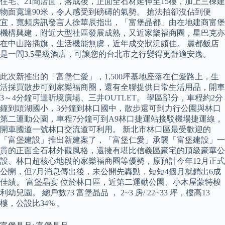
住宅、21間店面，落成後，正面全石材延伸至15樓，加上三棟建
物面寬達90米，令人感受到磅礡的氣勢。 搶法拍卻沒佔到便
宜，寬頻房訊發言人徐華辰指出，「富堡晶都」由在地建商富堡
機構興建，附近大型社區發展成熟，又近家樂福商圈，星巴克亦
在中山路插旗，生活機能無虞，近年成交狀況頗佳。 麗都飯店
是一間3.5星級酒店，可讓您的台北市之行變得更舒適安逸。
此次新推出的「富堡仁愛」，1,500坪基地座落在仁愛路上，生
活採買散步可到家樂福商圈，還有全聯提供日常生活用品，開車
3～4分鐘可達昕境廣場、三井OUTLET。 學區部分，車程約2分
鐘到頭湖國小，3分鐘到林口國中，散步還可到力行公園與林口
第二運動公園，車程7分鐘可到A9林口捷運站接駁機場捷運線，
開車國道一號林口交流道可利用。 新北市林口區最受歡迎的
「富堡建設」推出新建案了，「富堡仁愛」承襲「富堡建設」一
貫的正面全石材外觀風格，還擁有堪比信義區豪宅的頂級豪華公
設、林口超核心地段的家樂福商圈等優勢，原預計今年12月正式
公開，但7月消息傳出後，未公開先轟動，短短4個月就銷出6成
佳績。 富堡晶宴 位於林口區，近第二運動公園、小木屋蒙特梭
利幼兒園。 總戶數73 富堡晶品 ， 2~3 房/ 22~33 坪，樓高13
樓，公設比34% 。