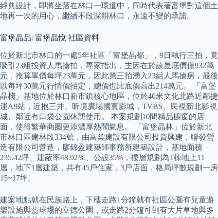
經典設計，即將坐落在林口一環道中，同時代表著富堡對這個土
地再一次的用心，繼續不段深耕林口，永遠不變的承諾。
富堡晶品: 富堡晶悅 社區資料
位於新北市林口的一處5年社區「富堡晶都」，9日執行三拍，竟
吸引23組投資人馬搶拍，專家指出，主因在於該屋底價僅932萬
元，換算單價每坪23萬元，因此第三拍湧入23組人馬搶房，最後
以每坪30萬元行情價拍定，總價也比底價高出214萬元。 「富堡
晶棧」基地位於林口新市鎮核心地區，位於40米文化北路近鄰捷
運A9站，近抱三井、昕境廣場國賓影城，TVBS、民視新北影視
城、鄰近有口袋公園休憩使用。 本案規劃10間精品櫥窗的店
面，使得繁華商圈更添濃厚熱鬧氣息。 「富堡晶林」位於新北
市林口區建林段334號，由富棠建設有限公司投資興建，聯發營
造有限公司營造，廖錦盈建築師事務所建築設計，基地面積
235.42坪、建蔽率48.92％、公設35%，樓層規劃為1棟地上11
層，地下1層建築，共有45戶住家，3戶店面，格局坪數規劃一房
15~17坪。
建案地點就在民族路上，下樓走路1分鐘就有社區公園有兒童遊
樂設施與藍球場的立德公園，或走路2分鐘可到有大片草地與多