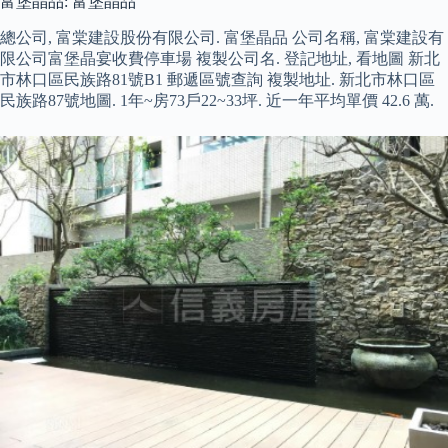
富堡晶品: 富堡晶品
總公司, 富棠建設股份有限公司. 富堡晶品 公司名稱, 富棠建設有
限公司富堡晶宴收費停車場 複製公司名. 登記地址, 看地圖 新北
市林口區民族路81號B1 郵遞區號查詢 複製地址. 新北市林口區
民族路87號地圖. 1年~房73戶22~33坪. 近一年平均單價 42.6 萬.