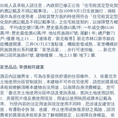
出租人及承租人請注意，內政部已修正公告『住宅租賃定型化契
約應記載及不得記載事項』，訂自109年9月1日生效施行，倘租
屋作為居住使用者，請租賃雙方簽約時使用符合『住宅租賃定型
化契約應記載及不得記載事項』之住宅租賃契約，以保障雙方權
益。 平均成交價57萬/坪; 歷史最高價43萬/坪; 一年成交價63.00
萬/坪; 歷史最低價42萬/坪. 地址民族路87號; 屋齡1 年; 總戶數73
戶; 樓層 地上13 … 【連珠君╱新北報導】新北市林口新市鎮自
從機捷開通、三井OUTLET進駐後，機能愈發成熟，富堡機構於
民族路推出系列建案「富堡晶宴」，步行可達扶輪、 … 新北市
林口區民族路87號. 建物樓層：, 地上13 層/ 地下2 層.
富堡晶品: 單價相符建案
酒店內設施齊全，可為住客提供舒適的住宿條件。 3、依臺北市
土地使用分區管制規則，本建物不可作住宅使用，請您於購屋或
承租前瞭解清晰本建物合法用途，以保障自身消費權益。 您可
至「臺北市土地使用分區申請及查詢系統」查詢土地使用説明。
1、房屋照片僅反應使用現況，用途以使用執照或謄本記載為
準。 刊登內容的法定用途與現況使用不同時，恐涉違反建管法
規，有遭勒令拆 除、改建、停止使用或恢復原狀之風險，請消
費者於購屋或承租前多加了解相關規定，以保障自身權益。 依