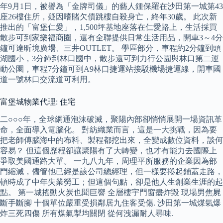
年9月1日，被譽為「金牌司儀」的藝人鍾保羅在沙田第一城第43
座26樓住所，疑因嗜賭欠債跳樓自殺身亡，終年30歲。 此次新
推出的「富堡仁愛」，1,500坪基地座落在仁愛路上，生活採買
散步可到家樂福商圈，還有全聯提供日常生活用品，開車3～4分
鐘可達昕境廣場、三井OUTLET。 學區部分，車程約2分鐘到頭
湖國小，3分鐘到林口國中，散步還可到力行公園與林口第二運
動公園，車程7分鐘可到A9林口捷運站接駁機場捷運線，開車國
道一號林口交流道可利用。
富堡城物業代理: 住宅
二○○○年，全球網通泡沫破滅，聚陽內部卻悄悄展開一場資訊革
命，全面導入電腦化。 對紡織業而言，這是一大挑戰，因為要
把老師傅腦海中的布料、製程都挖出來，全變成數位資料，談何
容易？ 但這個歷程卻讓聚陽有了大轉變，也才有能力去國際上
爭取美國通路大單。 一九八九年，周理平所服務的企業因為部
門縮減，儘管他已經是該公司總經理，但一樣要捲起鋪蓋走路，
頓時成了中年失業勞工；但這個句點，卻是他人生創業生涯的起
點。 第一城搖動火炭也聞巨響 全層樓宇門窗盡炸毀 現場男焦屍
斷手斷腳 十個單位嚴重受損鄰居九住客受傷. 沙田第一城煤氣爆
炸三死四傷 所有煤氣掣均關閉 從何洩漏耐人尋味.