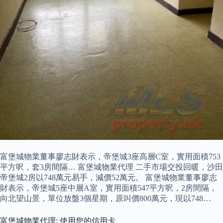
富堡城物業董事廖志財表示，帝堡城3座高層C室，實用面積753
平方呎，套3房間隔… 富堡城物業代理 二手市場交投回暖，沙田
帝堡城2房以748萬元易手，減價52萬元。 富堡城物業董事廖志
財表示，帝堡城5座中層A室，實用面積547平方呎，2房間隔，
向北望山景，單位放盤3個星期，原叫價800萬元，現以748…
富堡城物業代理: 使用您的信用卡