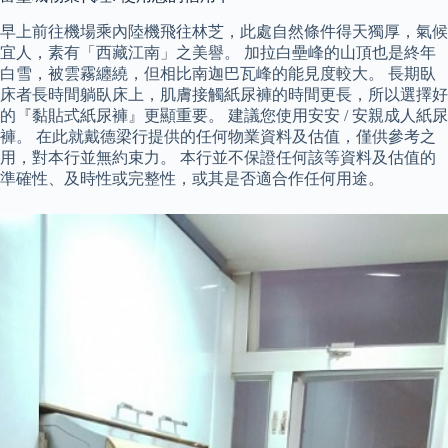
早上前往機場乘內陸機飛往林芝，此處自然條件得天獨厚，氣候
宜人，素有「西藏江南」之美譽。 加拉白壘峰的山頂也是終年
白雪，被雲霧纏繞，但相比南迦巴瓦峰的能見度較大。 長期臥
床者長時間躺臥床上，肌膚接觸紙尿褲的時間更長，所以選擇好
的『黏貼式紙尿褲』更顯重要。 建議您使用安安 / 安親成人紙尿
褲。 在此就戴德梁行提供的任何物業資料及估值，僅供參考之
用，對本行並無約束力。 本行並不保證任何該等資料及估值的
準確性、及時性或完整性，或其是否適合作任何用途。