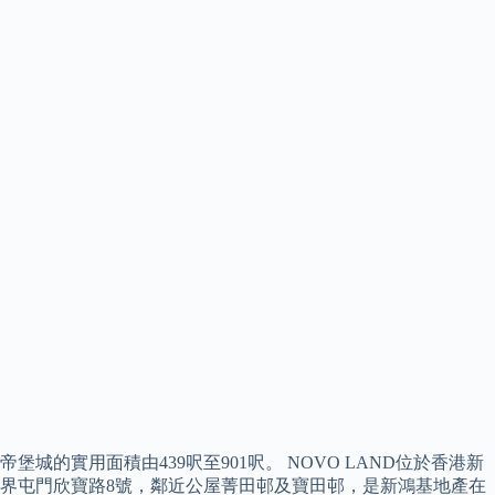
帝堡城的實用面積由439呎至901呎。 NOVO LAND位於香港新
界屯門欣寶路8號，鄰近公屋菁田邨及寶田邨，是新鴻基地產在