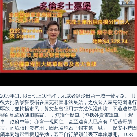
2019年11月8日晚上10時許，示威者到沙田第一城一帶堵路。 其
後大批防暴警察指在屋苑範圍非法集結，之後闖入屋苑範圍進行
驅散，並拘捕市民，黃文萱曾經用盡方法保護街坊，不過遭防暴
警向她施放胡椒噴霧。 ，無論什麼車（包括外賣電單車、工程
車、政府車等）亦會一視同仁，甚至連有人已寫有「肥基哥朋
友」的紙張也沒有用，因此被稱為「鎖車第一城」，保安不時因
鎖車問題跟司機起爭拗，甚至自行解鎖並丟下車鎖離開。 1989