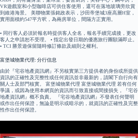
VR遊戲室和小型咖啡店可供住客使用，還可在落地玻璃旁欣賞
到維港海景。 美聯物業張銘政表示，沙田帝堡城3座高層H室，
實用面積約547平方呎，為兩房單位，間隔方正實用。
• 同行客人必須於報名時提供客人全名，報名手續完成後，更改
客人之申請恕不受理。 • 指定出發日期的優惠旅行團額滿即止。
• TCI 勝景遊保留隨時修訂條款及細則之權利。
富堡城物業代理: 分行信息
由於『宅谷地產資訊網』不另核實第三方提供者的身份或所提供
資訊的正確性及完整性或任何資訊並非最新的，請閣下自行向有
關人士及部門核實。 富堡城物業代理 富堡城物業代理 若有任何
爭議，或因為使用本網頁的資訊而引致直接或間接損失，『宅谷
地產資訊網』概不負責。 『宅谷地產資訊網』不發表任何聲明
或作出任何保證，無論是明示或暗示的，就資訊的正確性及完整
性作出任何保證。