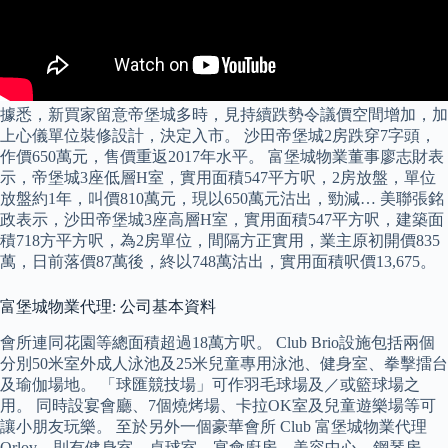
據悉，新買家留意帝堡城多時，見持續跌勢令議價空間增加，加
上心儀單位裝修設計，決定入市。 沙田帝堡城2房跌穿7字頭，
作價650萬元，售價重返2017年水平。 富堡城物業董事廖志財表
示，帝堡城3座低層H室，實用面積547平方呎，2房放盤，單位
放盤約1年，叫價810萬元，現以650萬元沽出，勁減… 美聯張銘
政表示，沙田帝堡城3座高層H室，實用面積547平方呎，建築面
積718方平方呎，為2房單位，間隔方正實用，業主原初開價835
萬，日前落價87萬後，終以748萬沽出，實用面積呎價13,675。
富堡城物業代理: 公司基本資料
會所連同花園等總面積超過18萬方呎。 Club Brio設施包括兩個
分別50米室外成人泳池及25米兒童專用泳池、健身室、拳擊擂台
及瑜伽場地。 「球匯競技場」可作羽毛球場及／或籃球場之
用。 同時設宴會廳、7個燒烤場、卡拉OK室及兒童遊樂場等可
讓小朋友玩樂。 至於另外一個豪華會所 Club 富堡城物業代理
Orlov，則有健身室，桌球室，宴會廚房，美容中心，鋼琴房，