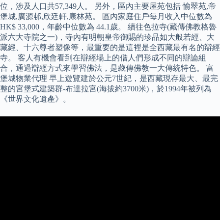
位，涉及人口共57,349人。 另外，區內主要屋苑包括 愉翠苑,帝
堡城,廣源邨,欣廷軒,康林苑。 區內家庭住戶每月收入中位數為
HK$ 33,000，年齡中位數為 44.1歲。 續往色拉寺(藏傳佛教格魯
派六大寺院之一)，寺內有明朝皇帝御賜的珍品如大般若經、大
藏經、十六尊者塑像等，最重要的是這裡是全西藏最有名的辯經
寺。 客人有機會看到在辯經場上的僧人們形成不同的辯論組
合，通過辯經方式來學習佛法，是藏傳佛教一大傳統特色。 富
堡城物業代理 早上遊覽建於公元7世紀，是西藏現存最大、最完
整的宮堡式建築群-布達拉宮(海拔約3700米)，於1994年被列為
《世界文化遺產》。