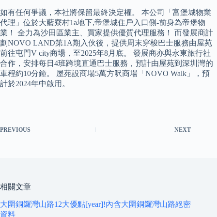
如有任何爭議，本社將保留最終決定權。 本公司「富堡城物業
代理」位於大藍寮村1a地下,帝堡城住戶入口側-前身為帝堡物
業！ 全力為沙田區業主、買家提供優質代理服務！ 而發展商計
劃NOVO LAND第1A期入伙後，提供周末穿梭巴士服務由屋苑
前往屯門V city商場，至2025年8月底。 發展商亦與永東旅行社
合作，安排每日4班跨境直通巴士服務，預計由屋苑到深圳灣的
車程約10分鐘。 屋苑設商場5萬方呎商場「NOVO Walk」，預
計於2024年中啟用。
PREVIOUS
NEXT
相關文章
大圍銅鑼灣山路12大優點[year]!內含大圍銅鑼灣山路絕密
資料