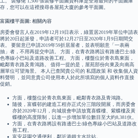
工。 裝修佬 1,500 張裝修平面圖資料庫是全港最齊的平面圖庫
存，您可以在這裡搜尋各屋苑大廈的參考平面圖。
富園樓平面圖: 相關內容
房委會發言人在2019年12月19日表示，綠置居2019年單位申請表
將於20日起派發，申請者可於12月27日至2020年1月9日期間交
表。 要留意已申請2019年59折居屋者，並表明願意「一表兩
抽」者，不用再提交申請。 方面，在青衣路將設有路邊巴士/綠
色專線小巴站及道路改善工程。 方面，樓盤位於青衣島東面，
毗鄰青衣路及青鴻路。 值得一提的是，屋苑部份向東及向南高
層單位可望海景。 本人已查閱貴公司的 私隱政策 和 收集個人資
料聲明 ，並同意貴公司使用本人於此所填寫的個人資料作直接
促銷。
方面，樓盤位於青衣島東面，毗鄰青衣路及青鴻路。
隨後，富蝶邨的建造工程亦正式分三階段開展，而房委會
亦於2020年12月，向城規會申請放寬喜蝶樓、紫蝶樓及黃
蝶樓的高度限制，以進一步增加單位數目至大約8,381伙。
方面，在青衣路將設有路邊巴士/綠色專線小巴站及道路改
善工程。
富安花園交通便利，鄰近港鐵大水坑站。