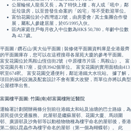
公屋輪候人龍長又長，為了特快上樓，有人或「吼中」鄰
近垃圾房，以至曾發生命案的「凶宅」等不受歡迎單位。
富怡花園位於小西灣道23號，由房委會 / 其士集團合作發
展，屬私人參建居屋，於05/1995入伙。
區內家庭住戶每月收入中位數為HK$ 50,780，年齡中位數
為 42.7歲。
平面圖 / 鑽石山/黃大仙平面圖 | 裝修佬平面圖資料庫是全港最齊
的平面圖庫存，您可以在這裡搜尋各屋苑大廈的參考平面圖。
富安花園位於馬鞍山恆信街2號（中原樓市片區：馬鞍山）。 富
安花園共有17座，提供3942個單位。 富安花園的實用面積由413
呎至674呎。 富安花園交通便利，鄰近港鐵大水坑站。 據了解，
項目的福利設施及配套設計不會有重大改變，而單位亦將以典型
公屋標準出售。
富園樓平面圖: 竹園(南)邨富園樓附近醫院
運輸署計劃開辦兩條分別前往港鐵太和站及油塘的巴士路線，為
居民提供交通服務。 此屋邨是繼蘇屋邨、花園大廈、馬頭圍
邨、廣源邨及沙角邨等以動植物物種為樓宇命名的屋邨後，香港
第二個以昆蟲作為樓宇命名的屋邨（第一個為蝴蝶邨）。 此