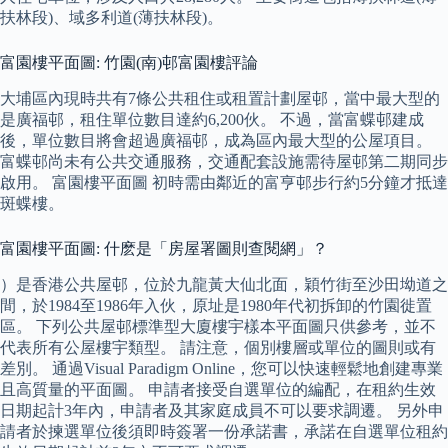
扶林段)、域多利道(薄扶林段)。
富園樓平面圖: 竹園(南)邨富園樓評論
大埔區內現時共有7條公共租住或租置計劃屋邨，當中最大型的
是廣福邨，租住單位數目達約6,200伙。 不過，當富蝶邨建成
後，單位數目將會超過廣福邨，成為區內最大型的公屋項目。
富蝶邨尚未有公共交通服務，交通配套設施需待屋邨第二期同步
啟用。 富園樓平面圖 初時需由鄰近的富亨邨步行約5分鐘才抵達
斑蝶樓。
富園樓平面圖: 什麽是「房屋署圖則查閱網」？
）是香港公共屋邨，位於九龍黃大仙北面，穎竹街至沙田坳道之
間，於1984至1986年入伙，原址是1980年代初拆卸的竹園徙置
區。 下列公共屋邨標準型大廈樓宇樣本平面圖只供參考，並不
代表所有公屋樓宇類型。 請注意，個別樓層或單位的圖則或有
差別。 通過Visual Paradigm Online，您可以快速輕鬆地創建專業
且高質量的平面圖。 申請者接受自選單位的編配，在租約生效
日期起計3年內，申請者及其家庭成員不可以要求調遷。 另外申
請者於揀選單位後須即時簽署一份承諾書，承諾在自選單位租約