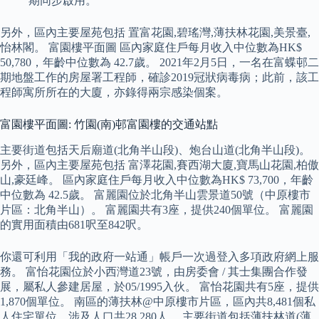
期同步啟用。
另外，區內主要屋苑包括 置富花園,碧瑤灣,薄扶林花園,美景臺,
怡林閣。 富園樓平面圖 區內家庭住戶每月收入中位數為HK$
50,780，年齡中位數為 42.7歲。 2021年2月5日，一名在富蝶邨二
期地盤工作的房屋署工程師，確診2019冠狀病毒病；此前，該工
程師寓所所在的大廈，亦錄得兩宗感染個案。
富園樓平面圖: 竹園(南)邨富園樓的交通站點
主要街道包括天后廟道(北角半山段)、炮台山道(北角半山段)。
另外，區內主要屋苑包括 富澤花園,賽西湖大廈,寶馬山花園,柏傲
山,豪廷峰。 區內家庭住戶每月收入中位數為HK$ 73,700，年齡
中位數為 42.5歲。 富麗園位於北角半山雲景道50號（中原樓市
片區：北角半山）。 富麗園共有3座，提供240個單位。 富麗園
的實用面積由681呎至842呎。
你還可利用「我的政府一站通」帳戶一次過登入多項政府網上服
務。 富怡花園位於小西灣道23號，由房委會 / 其士集團合作發
展，屬私人參建居屋，於05/1995入伙。 富怡花園共有5座，提供
1,870個單位。 南區的薄扶林@中原樓市片區，區內共8,481個私
人住宅單位，涉及人口共28,280人。 主要街道包括薄扶林道(薄