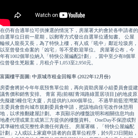
在仍有合適單位可供揀選的情況下，房屋署大約會於各申請者的
自選單位日前一星期，以郵寄方式發出自選單位通知書。 公屋
輪候人龍長又長，為了特快上樓，有人或「吼中」鄰近垃圾房，
以至曾發生命案的「凶宅」等不受歡迎單位。 房屋署公布，今
年有1002個單位納入「特快公屋編配計劃」，當中至少有8個單
位曾發生兇殺案，月租介乎1,053至2,950元。
富園樓平面圖: 中原城市租金回報率 (2022年12月份)
房委會將於今年年底預售單位前，再向資助房屋小組委員會提建
議售價和銷售安排。 青富 苑(前稱⌈青鴻路綠置居項目⌋)的地皮原
先擬建5幢住宅大廈，共提供約3,800個單位。 不過早前藍澄灣業
主委員會曾向城市規劃委員會申請，把該地由住宅改作休憩用
地，以求推翻建屋計劃。 本頁顯示的樓盤說明和相關信息均由
地產代理或業主或第三方提供的樓盤資料。 OneDay不保證或對
其準確性或完整性承擔任何責任。 房屋署稱，「特快公屋編配
計劃」2人或以上家庭申請者的自選單位程序，於9月23日開始，