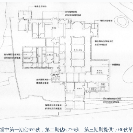
當中第一期佔655伙，第二期佔6,776伙，第三期則提供1,030伙單