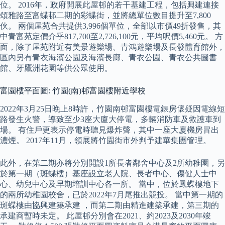
位。 2016年，政府開展此屋邨的若干基建工程，包括興建連接
頌雅路至富蝶邨二期的彩蝶街，並將總單位數目提升至7,800
伙。 兩個屋苑合共提供3,996個單位，全部以市價49折發售，其
中青富苑定價介乎817,700至2,726,100元，平均呎價5,460元。 方
面，除了屋苑附近有美景遊樂場、青鴻遊樂場及長發體育館外，
區內另有青衣海濱公園及海濱長廊、青衣公園、青衣公共圖書
館、牙鷹洲花園等供公眾使用。
富園樓平面圖: 竹園(南)邨富園樓附近學校
2022年3月25日晚上8時許，竹園南邨富園樓電錶房懷疑因電線短
路發生火警，導致至少3座大廈大停電，多輛消防車及救護車到
場。 有住戶更表示停電時聽見爆炸聲，其中一座大廈機房冒出
濃煙。 2017年11月，領展將竹園街市外判予建華集團管理。
此外，在第二期亦將分別開設1所長者鄰舍中心及2所幼稚園，另
於第一期（斑蝶樓）基座設立老人院、長者中心、傷健人士中
心、幼兒中心及早期培訓中心各一所。 當中，位於鳳蝶樓地下
的兩所幼稚園校舍，已於2022年7月尾推出競投。 當中第一期的
斑蝶樓由協興建築承建 ，而第二期由精進建築承建，第三期的
承建商暫時未定。 此屋邨分別會在2021、約2023及2030年竣