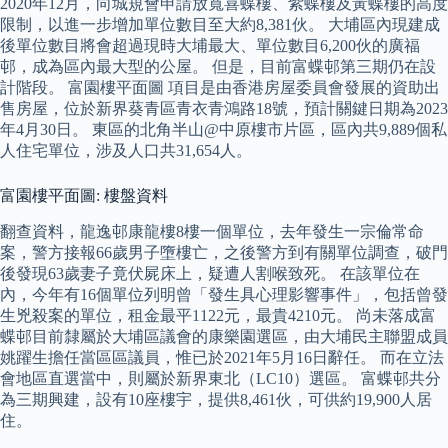
2020年12月，向城規會申請放寬喜蝶樓、紫蝶樓及黃蝶樓的高度
限制，以進一步增加單位數目至大約8,381伙。 大埔區內現建成
後單位數目將會超過現時大埔最大、單位數目6,200伙的廣福
邨，成為區內最大型的公屋。 但是，目前富蝶邨第三期仍在設
計階段。 富園樓平面圖 項目是由香港房屋委員會發展的資助出
售房屋，位於新界葵青區青衣青鴻路18號，預計關鍵日期為2023
年4月30日。 東區的北角半山@中原樓市片區，區內共9,889個私
人住宅單位，涉及人口共31,654人。
富園樓平面圖: 樓盤資料
翻查資料，龍逸邨康龍樓8樓一個單位，去年發生一宗倫常命
案，警方接報66歲男子墮樓亡，之後警方到有關單位調查，破門
後發現63歲妻子竟伏屍床上，疑遭人割喉致死。 在該單位在
內，今年有16個單位列明曾「發生具心理影響事件」，包括曾發
生兇殺案的單位，租金最平1122元，最貴4210元。 尚未落成富
蝶邨目前隸屬於大埔區議會的康樂園選區，由大埔民主聯盟成員
姚躍生擔任當區區議員，惟已於2021年5月16日辭任。 而在立法
會地區直選當中，則屬於新界東北（LC10）選區。 富蝶邨共分
為三期興建，設有10座樓宇，提供8,461伙，可供約19,900人居
住。