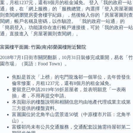
案，月租1237元，還有8個月的租金減免。 登入「我的政府一站
通」後，在「網上服務」的「服務總覽」內選擇「登入房屋署圖
則查閱網瀏覽房委會樓宇紀錄」，然後輸入你的「房屋署圖則查
閱網」帳戶名稱及密碼，以作驗證。 「我的政府一站通」的
「簡易登入」功能讓你在進行帳戶連接後，可於「我的政府一站
通」直接進入「房屋署圖則查閱網」。
富園樓平面圖: 竹園(南)邨榮園樓附近醫院
2018年7月1日街市關閉翻新，10月31日裝修完成重開，易名「竹
園市場」（英語：Food Town）。
焦點是首次「上榜」的屯門龍逸邨一個單位，去年曾發生
倫常慘案，月租1237元，還有8個月的租金減免。
要留意已申請2019年59折居屋者，並表明願意「一表兩
抽」者，不用再提交申請。
本頁顯示的樓盤說明和相關信息均由地產代理或業主或第
三方提供的樓盤資料。
富麗園位於北角半山雲景道50號（中原樓市片區：北角半
山）。
富蝶邨尚未有公共交通服務，交通配套設施需待屋邨第二