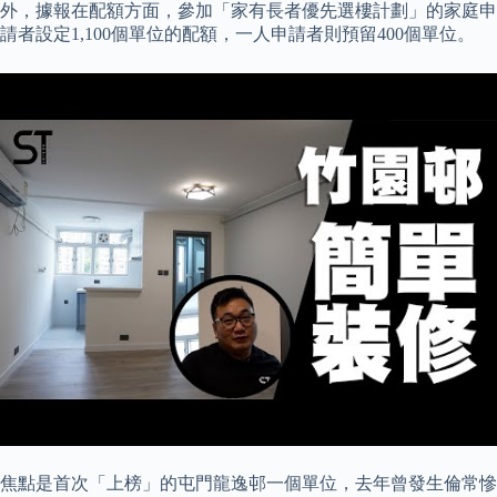
外，據報在配額方面，參加「家有長者優先選樓計劃」的家庭申
請者設定1,100個單位的配額，一人申請者則預留400個單位。
焦點是首次「上榜」的屯門龍逸邨一個單位，去年曾發生倫常慘