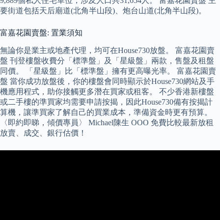
9,889個私人住宅單位，涉及人口共31,654人。 富嘉花園賣盤 主
要街道包括天后廟道(北角半山段)、炮台山道(北角半山段)。
富嘉花園賣盤: 置業須知
無論你是業主或地產代理，均可在House730放盤。 富嘉花園賣
盤 刊登樓盤收費分「標準盤」及「星級盤」兩款，售盤及租盤
同價。 「星級盤」比「標準盤」擁有更高曝光率。 富嘉花園賣
盤 當你成功放盤後，你的樓盤會同時顯示於House730網站及手
機應用程式，助你接觸更多潛在買家或租客。 不少香港新樓盤
或二手樓的準買家均需要申請按揭，因此House730備有按揭計
算機，讓準買家了解自己的買業成本，準備資金時更有預算。
〈即約即睇，傾價專員〉 Michael陳生 OOO 免費比較最新放租
放賣、成交、銀行估價！