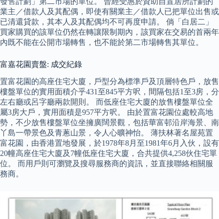
發售計劃」第二市場的單位。 曾經受惠於資助自置居所計劃的
業主／借款人及其配偶，即使有關業主／借款人已把單位出售或
已清還貸款，其本人及其配偶均不可再度申請。 倘「白居二」
買家購買的該單位仍然在轉讓限制期內，該買家在交易的首兩年
內既不能在公開市場轉售，也不能於第二市場轉售其單位。
富嘉花園賣盤: 成交紀錄
置富花園的高座住宅大廈，戶型分為標準戶及頂層特色戶，放售
樓盤單位的實用面積介乎431至845平方呎，間隔包括1至3房，分
左右廳或呂字廳兩款開則。 而低座住宅大廈的放售樓盤單位全
屬3房大戶，實用面積是957平方呎。 由於置富花園位處較高地
勢，不少放售樓盤單位坐擁廣闊景觀，包括華富邨沿岸海景、南
丫島一帶景色及青蔥山景，令人心曠神怡。 薄扶林著名屋苑置
富花園，由香港置地發展，於1978年8月至1981年6月入伙，設有
20幢高座住宅大廈及7幢低座住宅大廈，合共提供4,258伙住宅單
位。 而用戶則可瀏覽及搜尋服務商的資訊，並直接聯絡相關服
務商。