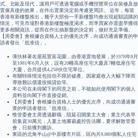
式、北歐及現代，讓用戶可透過電腦或手機預覽單位在裝修及放
置傢具後的效果，在作出置業決定前考慮更周詳。 近年，每當
香港有新樓盤推出，幾乎大部份一手新樓盤均會出現超額認購的
情況，可見市場對香港新樓盤極度渴求，而準買家亦需盡早獲得
更多相關資訊，從而在作出抽新盤的決定前，做好充足準備。
【房委會】會根據合資格人士的優先次序，向成功通過審查的申
請者發出「批准信」。
薄扶林著名屋苑置富花園，由香港置地發展，於1978年8月
至1981年6月入伙，設有20幢高座住宅大廈及7幢低座住宅
大廈，合共提供4,258伙住宅單位。
有關特殊情況包括但不限於破產、因家庭收入大幅下降而
導致難以償還按揭貸款等。
本公司在未得閣下的同意之前，不能如此使用閣下的個人
資料並向閣下作直接促銷。
【房委會】會根據合資格人士的優先次序，向成功通過審
查的申請者發出「批准信」。
惟管委會主席透過辭職，阻延召開業主大會；業主代表早
前集資30萬元，入稟土地審裁處控告法團，要求解散管委
會，日前獲判勝訴。
東區的北角半山@中原樓市片區，區內共9,889個私人住宅