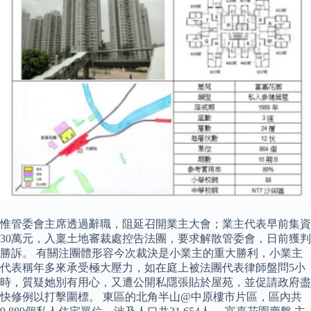
惟管委會主席透過辭職，阻延召開業主大會；業主代表早前集資
30萬元，入稟土地審裁處控告法團，要求解散管委會，日前獲判
勝訴。 有關注團體形容今次裁決是小業主的重大勝利，小業主
代表稱年多來承受極大壓力，如在庭上被法團代表律師盤問5小
時，質疑她別有用心，又遭公開私隱張貼於屋苑，並促請政府盡
快修例以打擊圍標。 東區的北角半山@中原樓市片區，區內共