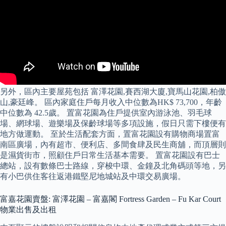
另外，區內主要屋苑包括 富澤花園,賽西湖大廈,寶馬山花園,柏傲
山,豪廷峰。 區內家庭住戶每月收入中位數為HK$ 73,700，年齡
中位數為 42.5歲。 置富花園為住戶提供室內游泳池、羽毛球
場、網球場、遊樂場及保齡球場等多項設施，假日只需下樓便有
地方做運動。 至於生活配套方面，置富花園設有購物商場置富
南區廣場，內有超市、便利店、多間食肆及民生商舖，而頂層則
是濕貨街市，照顧住戶日常生活基本需要。 置富花園設有巴士
總站，設有數條巴士路線，穿梭中環、金鐘及北角碼頭等地，另
有小巴供住客往返港鐵堅尼地城站及中環交易廣場。
富嘉花園賣盤: 富澤花園 – 富嘉閣 Fortress Garden – Fu Kar Court
物業出售及出租