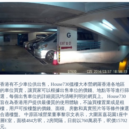
香港有不少車位供出售，House730搵樓大本營網羅香港各地區
的車位買賣，讓買家可以根據出售車位的價錢、地點等等進行篩
選，每個出售車位的詳細資訊均清晰列明於網頁上。 House730
旨在為香港用戶提供最優質的使用體驗，不論買樓置業或是租
樓，用戶可按樓盤的價錢、面積、房數和真實照片等等條件揀選
合適樓盤。 中原區域營業董事黎宗文表示，大圍富嘉花園1座中
層E室，面積484方呎，2房間隔，日前以760萬易手，呎價15702
元。