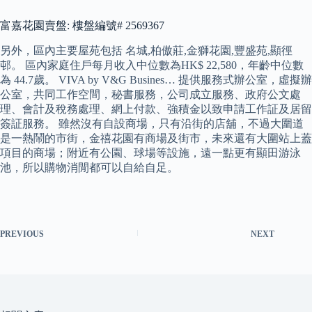
富嘉花園賣盤: 樓盤編號# 2569367
另外，區內主要屋苑包括 名城,柏傲莊,金獅花園,豐盛苑,顯徑
邨。 區內家庭住戶每月收入中位數為HK$ 22,580，年齡中位數
為 44.7歲。 VIVA by V&G Busines… 提供服務式辦公室，虛擬辦
公室，共同工作空間，秘書服務，公司成立服務、政府公文處
理、會計及稅務處理、網上付款、強積金以致申請工作証及居留
簽証服務。 雖然沒有自設商場，只有沿街的店舖，不過大圍道
是一熱鬧的市街，金禧花園有商場及街市，未來還有大圍站上蓋
項目的商場；附近有公園、球場等設施，遠一點更有顯田游泳
池，所以購物消閒都可以自給自足。
PREVIOUS
NEXT