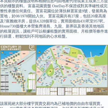
本頁顯示的樓盤說明和相關信息均由地產代理或業主或第三方提
供的樓盤資料。 富嘉花園賣盤 OneDay不保證或對其準確性或完
整性承擔任何責任。 置富花園位於薄扶林置富道9號，發展商為
置地，於08/1978開始入伙。 置富花園共有27座，包括20座高座
及7座雅緻洋房，提供4,328個單位，實用面積由431呎至957呎。
House730搵樓大本營集齊港島、九龍、新界區及香港其他地區
的租屋資訊，讓租戶可以根據租盤的實用面積、月租價等條件進
行篩選，輕鬆找到不同地區的心水租盤。
該屋苑絕大部分樓宇買賣交易均為已補地價的自由市場買賣。