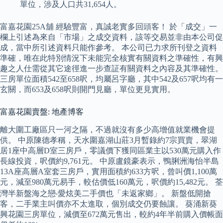
單位，涉及人口共31,654人。
富嘉花園25A舖 經驗豐富，真誠老實多回頭客！ 於「成交」一
欄上引述為來自「市場」之成交資料，該等交易並非由本公司促
成，當中所引述資料只能作參考。 本公司已力求所刊登之資料
準確，唯在此特別情況下未能完全核實有關資料之準確性，有興
趣之人仕需從其它途徑進一步查証有關資料之內容及其準確性。
三房單位面積542至658呎，均屬呂字廳，其中542及657呎均有一
玄關，而653及658呎則開門見廳，單位更見實用。
富嘉花園賣盤: 地產博客
離大圍工廠區只一河之隔，不過就沒有多少高增值就業機會提
供。 中原陳德孝稱，天水圍嘉湖山莊3月暫錄約7宗買賣，翠湖
居1座中高層D室三房戶，零議價下獲同區業主以530萬元購入作
長線投資，呎價約9,761元。 中原盧鏡豪表示，鴨脷洲海怡半島
13A座高層A室套三房戶，實用面積約633方呎，曾叫價1,100萬
元，減至980萬元易手，較估價低160萬元，呎價約15,482元。 荃
灣半新盤海之戀‧愛炫美二手價也「未返家鄉」。 新盤低開搶
客，二手業主叫價亦不太進取，個別成交仍要蝕讓。 葵涌新葵
興花園三房單位，減價至672萬元售出，較約4年半前購入價帳面