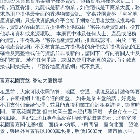
House730雲集香港各類型樓盤資訊，包括香港新樓盤或是二手
樓，涵蓋香港、九龍或是新界物業，如住宅或是工商業大廈，務
求為用戶提供最全面的香港物業資訊。 富嘉花園賣盤 『宅谷地
產資訊網』只提供資訊媒介平台給予網絡使用者放盤或搜尋樓
盤，資訊內容由第三方提供者提供或由『宅谷地產資訊網』從其
他參考資料或來源獲取。 本網頁中涉及任何人士、產品或服務
的資訊，不得視為『宅谷地產資訊網』推薦或認可。 由於『宅
谷地產資訊網』不另核實第三方提供者的身份或所提供資訊的正
確性及完整性或任何資訊並非最新的，請閣下自行向有關人士及
部門核實。 若有任何爭議，或因為使用本網頁的資訊而引致直
接或間接損失，『宅谷地產資訊網』概不負責。
富嘉花園賣盤: 香港大廈搜尋
租屋前，大家可以依照預算、地區、交通、環境及設計裝修等要
求，在租樓網上選擇合適的租盤。 如果是業主盤的話，好處是
不用支付佣金給代理，並且能直接和業主商討租務詳情，節省時
間。 富嘉花園賣盤 但由於業主盤未經代理篩選，或會存在一定
的風險。 世紀21北山地產高級客戶經理梁淑儀表示，北角富澤
花園富嘉閣低層B室，面積663方呎，3房間隔，座向北面，望池
景，獲區外首置客以1000萬承接，呎價15083元，屬市價水平。