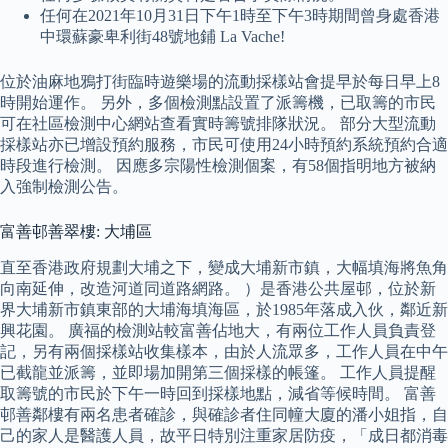
任何在2021年10月31日下午1時至下午3時期間曾身處香港
中環蘇豪卑利街48號地鋪 La Vache!
位於油麻地鴉打街臨時遊樂場的流動採樣站會提早於每日早上8
時開始運作。 另外，多個檢測點設置了派籌機，已取籌的市民
可在社區檢測中心網站查看實時籌號排隊狀況。 部分大型流動
採樣站亦已增設預約服務，市民可使用24小時預約系統預約合適
時段進行檢測。 因應多宗陽性檢測個案，有58個指明地方被納
入強制檢測公告。
富善邨善翠樓: 大埔區
直至香港政府規劃大埔之下，變成大埔新市鎮，大幅填海將魚角
向南延伸，改造河道同道路網路。 ）是香港公共屋邨，位於新
界大埔新市鎮東部的大埔海填海區，於1985年落成入伙，鄰近新
興花園。 廣福的檢測站較富善佔地大，有兩位工作人員負責登
記，另有兩個採樣站收集樣本，由於人流眾多，工作人員在中午
已截龍並派籌，並即場加開第三個採樣的帳篷。 工作人員提醒
取籌號的市民於下午一時回到採樣地點，減省等候時間。 富善
邨善鄰樓有兩名患者確診，與確診者住同幢大廈的潘小姐指，自
己的家人是醫護人員，故平日特別注重家居防疫，「成日都消毒