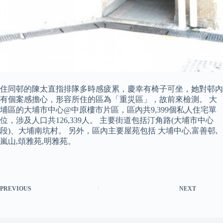
住同邨的陳太直指排隊多時感疲累，慶幸有椅子可坐，她對邨內
有個案感擔心，形容所住的區為「重災區」，故前來檢測。 大
埔區的大埔市中心@中原樓市片區，區內共9,399個私人住宅單
位，涉及人口共126,339人。 主要街道包括汀角路(大埔市中心
段)、大埔南坑村。 另外，區內主要屋苑包括 大埔中心,富善邨,
嵐山,頌雅苑,明雅苑。
PREVIOUS
NEXT