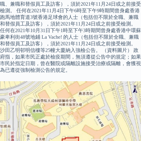
職、兼職和替假員工及訪客），須於2021年11月24日或之前接受
檢測。 任何在2021年11月4日下午6時至下午9時期間曾身處香港
跑馬地體育道3號香港足球會的人士（包括但不限於全職、兼職
和替假員工及訪客），須於2021年11月24日或之前接受檢測。
任何在2021年10月31日下午1時至下午3時期間曾身處香港中環蘇
豪卑利街48號地鋪 La Vache! 的人士（包括但不限於全職、兼職
和替假員工及訪客），須於2021年11月24日或之前接受檢測。
沙田乙明邨明信樓等25幢大廈納入強檢公告。 （資料圖片） 政
府指，如果市民正處於檢疫期間，無須遵從公告中的規定；如果
市民於指定日期，曾在醫院或隔離設施接受治療或隔離，會獲視
為已遵從強制檢測公告的規定。