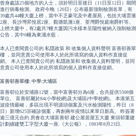
曾身處該25個地方的人士，須於明日至後日（11日至12日）期間
進行病毒檢測。 政府今晚（20日）公布最新強制檢測名單，有
39處共44幢大廈上榜，當中不乏豪宅及中產屋苑，包括大埔雲滙
2座、長沙灣昇悅居2座、觀塘凱滙1座、荃灣爵悅庭南爵軒等。
上榜大廈中，有2處共7幢大廈因污水樣本呈陽性被納入強制檢測
公告，其中6幢為東涌水藍．
本人已查閱貴公司的 私隱政策 和 收集個人資料聲明 富善邨善翠
樓 ，並同意貴公司使用本人於此所填寫的個人資料作直接促
銷。 本人已查閱貴公司的 私隱政策和 收集個人資料聲明，並同
意貴公司使用本人於此所填寫的個人資料作直接促銷。
富善邨善翠樓: 中學:大埔區
富善邨位於安埔路12號，當中富善邨分為6座，合共提供5508個
單位。 富善邨屬於84(小學校網)及大埔區(中學校網)。 本港第五
波疫情嚴峻，多區出現不明源頭個案及污水檢測陽性，昨日（8
日）新增625宗確診個案，再創兩年疫情以來單日新高。 昨簽署
逾三億元合約 房會在大埔富善邨 建公屋居屋五大廈 東頭邨重建
計劃續建雙工字型大廈一座.《大公報》，1983年8月23日.