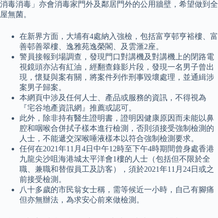
消毒消毒」亦會消毒家門外及鄰居門外的公用牆壁，希望做到全
屋無菌。
在新界方面，大埔有4處納入強檢，包括富亨邨亨裕樓、富
善邨善翠樓、逸雅苑逸榮閣、及雲滙2座。
警員接報到場調查，發現門口對講機及對講機上的閉路電
視鏡頭亦沾有紅油，經翻查錄影片段，發現一名男子曾出
現，懷疑與案有關，將案件列作刑事毀壞處理，並通緝涉
案男子歸案。
本網頁中涉及任何人士、產品或服務的資訊，不得視為
『宅谷地產資訊網』推薦或認可。
此外，除非持有醫生證明書，證明因健康原因而未能以鼻
腔和咽喉合併拭子樣本進行檢測，否則須接受強制檢測的
人士，不能遞交深喉唾液樣本以符合強制檢測要求。
任何在2021年11月4日中午12時至下午4時期間曾身處香港
九龍尖沙咀海港城太平洋會1樓的人士（包括但不限於全
職、兼職和替假員工及訪客），須於2021年11月24日或之
前接受檢測。
八十多歲的市民翁女士稱，需等候近一小時，自己有腳痛
但亦無辦法，為求安心前來做檢測。