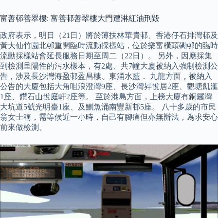
富善邨善翠樓: 富善邨善翠樓大門遭淋紅油刑毀
政府表示，明日（21日）將於薄扶林華貴邨、香港仔石排灣邨及
黃大仙竹園北邨重開臨時流動採樣站，位於樂富橫頭磡邨的臨時
流動採樣站會延長服務日期至周二（22日）。 另外，因應採集
到檢測呈陽性的污水樣本，有2處、共7幢大廈被納入強制檢測公
告，涉及長沙灣海盈邨盈昌樓、東涌水藍． 九龍方面，被納入
公告的大廈包括大角咀浪澄灣9座、長沙灣昇悅居2座、觀塘凱滙
1座、鑽石山悅庭軒2座等。 至於港島方面，上榜大廈有銅鑼灣
大坑道5號光明臺1座、及鰂魚涌南豐新邨5座。 八十多歲的市民
翁女士稱，需等候近一小時，自己有腳痛但亦無辦法，為求安心
前來做檢測。