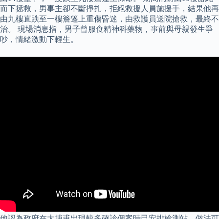
而下拯救，男事主卻不斷掙扎，拒絕救援人員施援手，結果他再
由九樓直跌至一樓簷篷上重傷昏迷，由救護員送院搶救，最終不
治。 現場消息指，男子曾服食精神科藥物，事前與母親發生爭
吵，情緒激動下輕生。
他認為政府在大埔甫出現較多確診個案時已安排檢測站，做法可