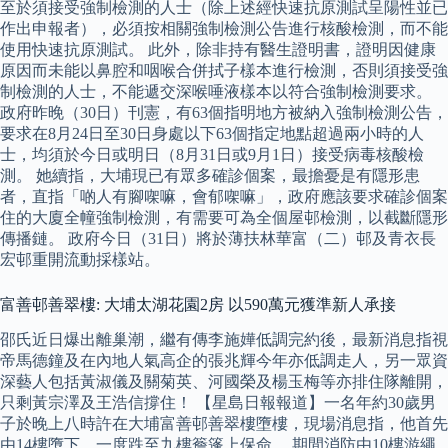
至於須接受強制檢測的人士（除上述經快速抗原測試呈陽性並已
作出申報者），必須按相關強制檢測公告進行核酸檢測，而不能
使用快速抗原測試。 此外，除非持有醫生證明書，證明因健康
原因而未能以鼻腔和咽喉合併拭子樣本進行檢測，否則須接受強
制檢測的人士，不能遞交深喉唾液樣本以符合強制檢測要求。
政府昨晚（30日）刊憲，有63個指明地方被納入強制檢測公告，
要求在8月24日至30日身處以下63個指定地點超過兩小時的人
士，均須於今日或明日（8月31日或9月1日）接受病毒核酸檢
測。 她續指，大埔現已有眾多確診個案，最擔憂是有隱形患
者，直指「啲人有腳㗎嘛，會郁㗎嘛」，政府應該要求確診個案
住的大廈全幢強制檢測，有需要可為全個屋邨檢測，以截斷隱形
傳播鏈。 政府今日（31日）將於薄扶林華富（二）邨及青衣長
宏邨重開流動採樣站。
富善邨善翠樓: 大埔太湖花園2房 以590萬元獲準新人承接
邵氏近日爆出離巢潮，繼有傳李施嬅低調完約後，最新消息指視
帝馬德鐘及在內地人氣高企的張兆輝今年亦低調走人，另一眾資
深藝人包括黃淑儀及關菊英、河國榮及楊玉梅等亦排住隊離開，
只剩黃宗澤及王浩信撐住！ 【星島日報報道】一名年約30歲男
子於晚上八時許在大埔富善邨善翠樓墮樓，現場消息指，他首先
由14樓墮下，一度跌至九樓簷篷上保命。 期間消防由10樓游繩