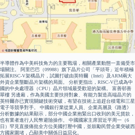
半導體作為中美科技角力的主要戰場，相關產業動態一直備受市
場關注。 阿里巴巴（09988）旗下晶片公司「平頭哥」近年積極
拓展RISC-V架構晶片，試圖打破由英特爾（Intel）及ARM兩大
外資企業壟斷晶片架構的局面。 分析更指出，RISC-V已成為中
國的中央處理器（CPU）晶片領域最受歡迎的架構。 富善邨善
翠樓 另邊廂，作為美國主要扶持對象、有能力製造高端晶片的
英特爾亦已實現關鍵技術突破，有望在技術上追趕台積電和三星
電子等競爭對手。 中國銀行業從業人員、企業高層及《路透》
分析數據的結果顯示，部分中國企業抱緊出口收到的美元貨款，
也有業者進行人民幣避險操作。 中國國家主席習近平周一（6
日）罕見直接痛批全方位美國打壓中國，並鼓勵民營企業突破西
方國家圍堵，凸顯美中關係日益惡化。