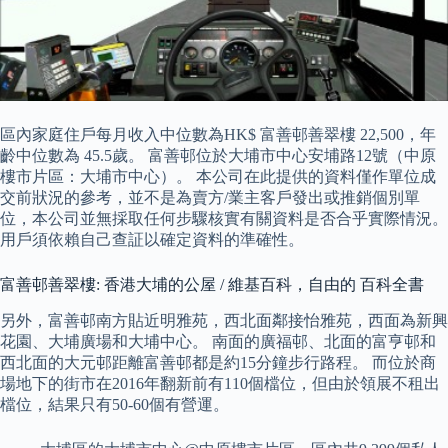
區內家庭住戶每月收入中位數為HK$ 富善邨善翠樓 22,500，年
齡中位數為 45.5歲。 富善邨位於大埔市中心安埔路12號（中原
樓市片區：大埔市中心）。 本公司在此提供的資料僅作單位成
交前狀況的參考，並不是為賣方/業主客戶發出或推銷個別單
位，本公司並無採取任何步驟核實有關資料是否合乎實際情況。
用戶須依賴自己查証以確定資料的準確性。
富善邨善翠樓: 香港大埔的公屋 / 維基百科，自由的 百科全書
另外，富善邨南方貼近明雅苑，西北面鄰接怡雅苑，西面為新興
花園、大埔廣場和大埔中心。 南面的廣福邨、北面的富亨邨和
西北面的大元邨距離富善邨都是約15分鐘步行路程。 而位於商
場地下的街市在2016年翻新前有110個檔位，但由於領展不租出
檔位，結果只有50-60個有營運。