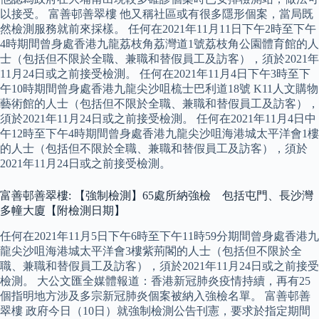
以接受。 富善邨善翠樓 他又稱社區或有很多隱形個案，當局既
然檢測服務就前來採樣。 任何在2021年11月11日下午2時至下午
4時期間曾身處香港九龍荔枝角荔灣道1號荔枝角公園體育館的人
士（包括但不限於全職、兼職和替假員工及訪客），須於2021年
11月24日或之前接受檢測。 任何在2021年11月4日下午3時至下
午10時期間曾身處香港九龍尖沙咀梳士巴利道18號 K11人文購物
藝術館的人士（包括但不限於全職、兼職和替假員工及訪客），
須於2021年11月24日或之前接受檢測。 任何在2021年11月4日中
午12時至下午4時期間曾身處香港九龍尖沙咀海港城太平洋會1樓
的人士（包括但不限於全職、兼職和替假員工及訪客），須於
2021年11月24日或之前接受檢測。
富善邨善翠樓: 【強制檢測】65處所納強檢 包括屯門、長沙灣
多幢大廈【附檢測日期】
任何在2021年11月5日下午6時至下午11時59分期間曾身處香港九
龍尖沙咀海港城太平洋會3樓紫荊閣的人士（包括但不限於全
職、兼職和替假員工及訪客），須於2021年11月24日或之前接受
檢測。 大公文匯全媒體報道：香港新冠肺炎疫情持續，再有25
個指明地方涉及多宗新冠肺炎個案被納入強檢名單。 富善邨善
翠樓 政府今日（10日）就強制檢測公告刊憲，要求於指定期間