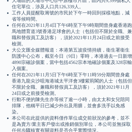
大埔區的大埔市中心@中原樓市片區，區內共9,399個私人
住宅單位，涉及人口共126,339人。
工作人員提醒取籌號的市民於下午一時回到採樣地點，減
省等候時間。
任何在2021年11月4日下午6時至下午9時期間曾身處香港跑
馬地體育道3號香港足球會的人士（包括但不限於全職、兼
職和替假員工及訪客），須於2021年11月24日或之前接受
檢測。
大公文匯全媒體報道：本港第五波疫情持續，衞生署衞生
防護中心公布，截至今日（9日）零時，本港過去一日新增
4890宗確診個案，當中包括4562宗本地確診個案及328宗輸
入個案。
任何在2021年11月5日下午6時至下午11時59分期間曾身處
香港九龍尖沙咀海港城太平洋會3樓紫荊閣的人士（包括但
不限於全職、兼職和替假員工及訪客），須於2021年11月
24日或之前接受檢測。
行動不便的陳先生亦等候了逾一小時，由太太和女兒陪同
排隊，他稱平日已減少外出及用膳，並會多洗手以免感
染。
本公司在此提供的資料僅作單位成交前狀況的參考，並不
是為賣方/業主客戶發出或推銷個別單位，本公司並無採取
任何步驟核實有關資料是否合乎實際情況。