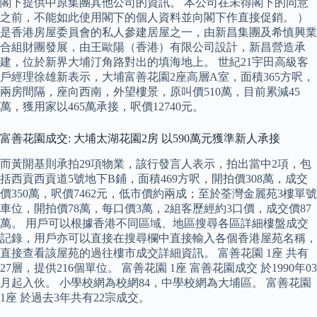
閣下提供中原集團其他公司的資訊。 本公司在未得閣下的同意
之前，不能如此使用閣下的個人資料並向閣下作直接促銷。 ）
是香港房屋委員會的私人參建居屋之一，由新昌集團及希慎興業
合組財團發展，由王歐陽（香港）有限公司設計，新昌營造承
建，位於新界大埔汀角路對出的填海地上。 世紀21宇田高級客
戶經理徐雄新表示，大埔富善花園2座高層A室，面積365方呎，
兩房間隔，座向西南，外望樓景，原叫價510萬，目前累減45
萬，獲用家以465萬承接，呎價12740元。
富善花園成交: 大埔太湖花園2房 以590萬元獲準新人承接
而黃開基則承拍29項物業，該行發言人表示，拍出當中2項，包
括西貢西貢道5號地下B鋪，面積469方呎，開拍價308萬，成交
價350萬，呎價7462元，低市價約兩成；至於荃灣金麗苑3樓單號
車位，開拍價78萬，每口價3萬，2組客歷經約3口價，成交價87
萬。 用戶可以根據香港不同區域、地區搜尋各區詳細樓盤成交
記錄，用戶亦可以直接在搜尋欄中直接輸入各個香港屋苑名稱，
直接查看該屋苑的過往樓市成交詳細資訊。 富善花園 1座 共有
27層，提供216個單位。 富善花園 1座 富善花園成交 於1990年03
月起入伙。 小學校網為校網84，中學校網為大埔區。 富善花園
1座 於過去3年共有22宗成交。