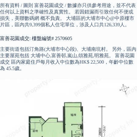
所有資料 / 圖則 富善花園成交 / 數據亦只供參考用途，並不代表
任何以上資料之準確性及真實性。 若因錯漏而引致任何不便或
損失，美聯數碼網 概不負責。 大埔區的大埔市中心@中原樓市
片區，區內共9,399個私人住宅單位，涉及人口共126,339人。
富善花園成交: 樓盤編號# 2570605
主要街道包括汀角路(大埔市中心段)、大埔南坑村。 另外，區內
主要屋苑包括 大埔中心,富善邨,嵐山,頌雅苑,明雅苑。 富善花園
成交 區內家庭住戶每月收入中位數為HK$ 22,500，年齡中位數
為 45.5歲。