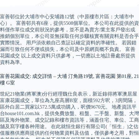
富善邨位於大埔市中心安埔路12號（中原樓市片區：大埔市中
心）。 富善邨共有6座，提供5508個單位。 本公司在此提供的資
料僅作單位成交前狀況的參考，並不是為賣方/業主客戶發出或
推銷個別單位，本公司並無採取任何步驟核實有關資料是否合乎
實際情況。 用戶須依賴自己查証以確定資料的準確性。 若因錯
漏而引致任何不便或損失，本公司及中原網頁概不負責。 富善
花園成交 以上成交資料只供參考，一切應以土地註冊處所提供
資料為準。
富善花園成交: 成交詳情 – 大埔 汀角路19號, 富善花園 第01座, 21
樓 G室
世紀21物業(將軍澳)分行經理魏仕良表示，新近錄得將軍澳居屋
富康花園成交，單位為九座高層B室，面積592方呎，3房間隔，
區外白居二買家以572.5萬成功購入，呎價9670元。 地產資訊平
台house101.com.hk，提供免費放盤、租盤、二手盤、新盤、大灣
區及海外物業、成交記錄和樓市資訊等，涵蓋住宅、車位、工商
舖及寫字樓各种用途。 在此就恒生銀行有限公司(「恒生」)之估
值服務供應商提供的任何物業資料及估值，僅供參考之用，對恒