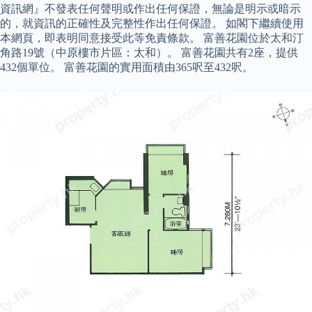
資訊網』不發表任何聲明或作出任何保證，無論是明示或暗示
的，就資訊的正確性及完整性作出任何保證。 如閣下繼續使用
本網頁，即表明同意接受此等免責條款。 富善花園位於太和汀
角路19號（中原樓市片區：太和）。 富善花園共有2座，提供
432個單位。 富善花園的實用面積由365呎至432呎。