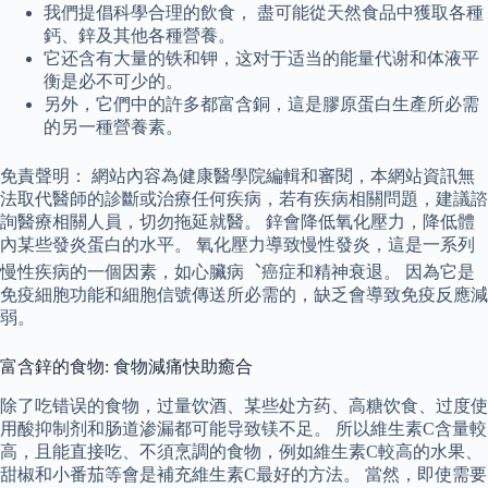
我們提倡科學合理的飲食， 盡可能從天然食品中獲取各種
鈣、鋅及其他各種營養。
它还含有大量的铁和钾，这对于适当的能量代谢和体液平
衡是必不可少的。
另外，它們中的許多都富含銅，這是膠原蛋白生產所必需
的另一種營養素。
免責聲明： 網站內容為健康醫學院編輯和審閱，本網站資訊無
法取代醫師的診斷或治療任何疾病，若有疾病相關問題，建議諮
詢醫療相關人員，切勿拖延就醫。 鋅會降低氧化壓力，降低體
內某些發炎蛋白的水平。 氧化壓力導致慢性發炎，這是一系列
慢性疾病的一個因素，如心臟病︑癌症和精神衰退。 因為它是
免疫細胞功能和細胞信號傳送所必需的，缺乏會導致免疫反應減
弱。
富含鋅的食物: 食物減痛快助癒合
除了吃错误的食物，过量饮酒、某些处方药、高糖饮食、过度使
用酸抑制剂和肠道渗漏都可能导致镁不足。 所以維生素C含量較
高，且能直接吃、不須烹調的食物，例如維生素C較高的水果、
甜椒和小番茄等會是補充維生素C最好的方法。 當然，即使需要