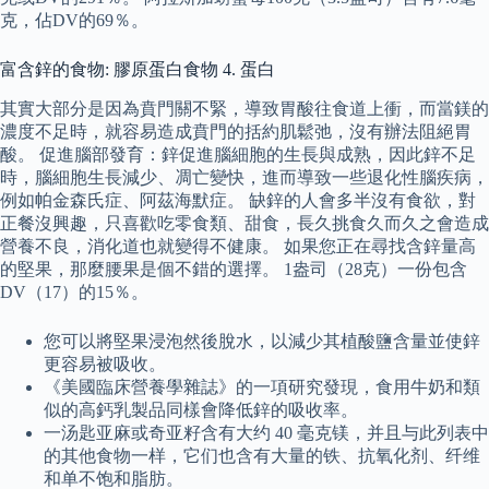
克，佔DV的69％。
富含鋅的食物: 膠原蛋白食物 4. 蛋白
其實大部分是因為賁門關不緊，導致胃酸往食道上衝，而當鎂的
濃度不足時，就容易造成賁門的括約肌鬆弛，沒有辦法阻絕胃
酸。 促進腦部發育：鋅促進腦細胞的生長與成熟，因此鋅不足
時，腦細胞生長減少、凋亡變快，進而導致一些退化性腦疾病，
例如帕金森氏症、阿茲海默症。 缺鋅的人會多半沒有食欲，對
正餐沒興趣，只喜歡吃零食類、甜食，長久挑食久而久之會造成
營養不良，消化道也就變得不健康。 如果您正在尋找含鋅量高
的堅果，那麼腰果是個不錯的選擇。 1盎司（28克）一份包含
DV（17）的15％。
您可以將堅果浸泡然後脫水，以減少其植酸鹽含量並使鋅
更容易被吸收。
《美國臨床營養學雜誌》的一項研究發現，食用牛奶和類
似的高鈣乳製品同樣會降低鋅的吸收率。
一汤匙亚麻或奇亚籽含有大约 40 毫克镁，并且与此列表中
的其他食物一样，它们也含有大量的铁、抗氧化剂、纤维
和单不饱和脂肪。