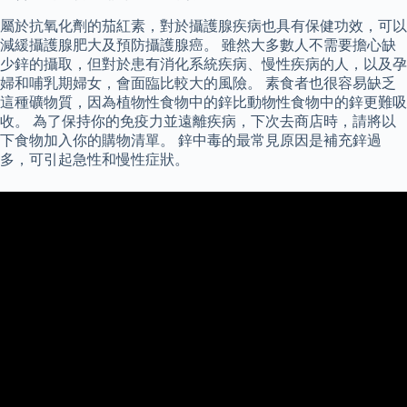
屬於抗氧化劑的茄紅素，對於攝護腺疾病也具有保健功效，可以
減緩攝護腺肥大及預防攝護腺癌。 雖然大多數人不需要擔心缺
少鋅的攝取，但對於患有消化系統疾病、慢性疾病的人，以及孕
婦和哺乳期婦女，會面臨比較大的風險。 素食者也很容易缺乏
這種礦物質，因為植物性食物中的鋅比動物性食物中的鋅更難吸
收。 為了保持你的免疫力並遠離疾病，下次去商店時，請將以
下食物加入你的購物清單。 鋅中毒的最常見原因是補充鋅過
多，可引起急性和慢性症狀。