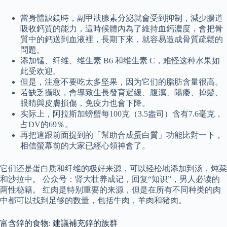
當身體缺鎂時，副甲狀腺素分泌就會受到抑制，減少腸道
吸收鈣質的能力，這時候體內為了維持血鈣濃度，會把骨
質中的鈣送到血液裡，長期下來，就容易造成骨質疏鬆的
問題。
添加锰、纤维、维生素 B6 和维生素 C，难怪这种水果如
此受欢迎。
但是，注意不要吃太多坚果，因为它们的脂肪含量很高。
若缺乏攝取，會導致生長發育遲緩、腹瀉、陽痿、掉髮、
眼睛與皮膚損傷，免疫力也會下降。
实际上，阿拉斯加螃蟹每100克（3.5盎司）含有7.6毫克，
占DV的69％。
再把這跟前面提到的「幫助合成蛋白質」功能比對一下，
相信螢幕前的大家已經心領神會了。
它们还是蛋白质和纤维的极好来源，可以轻松地添加到汤，炖菜
和沙拉中。 公众号：肾大壮养成记，回复“知识”，男人必读的
两性秘籍。 红肉是特别重要的来源，但是在所有不同种类的肉
中都可以找到足够的数量，包括牛肉，羊肉和猪肉。
富含鋅的食物: 建議補充鋅的族群