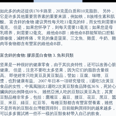
如此多的肉还提供176卡路里，20克蛋白质和10克脂肪。 另外，
它是许多其他重要营养素的重要来源，例如铁，B族维生素和肌
酸。 富含鋅的食物 建议男性每天吃11毫克的锌，而女性则需要8
毫克。 但是，如果您怀孕了，则每天需要11毫克；如果您是母
乳喂养，则需要12毫克。 維他命B群：維他命B群能幫助口腔黏
膜修復，減輕疼痛，常見的像是菠菜、三文魚、雞蛋、牛奶、雞
肉等食物都含有豐富的維他命B群。
富含鋅的食物: 膠原蛋白食物 3. 魚和貝類
坚果是一种很好的健康零食，由于其抗炎特性，还可以改善心脏
健康。 但是，注意不要吃太多坚果，因为它们的脂肪含量很
高。 即使經常只吃黃豆及黃豆製品，譬如：豆腐、味噌、豆
漿，也對健康有益。 2007 年日本一項研究發現，1週吃5次黃豆
食品的女性，中風風險比1週吃2次黃豆類食品降低36％，死於心
臟病的比例降低69％。 雖然亞洲人吃的豆類以黃豆為主，其實
豆類品種非常多，包括：鷹嘴豆，扁豆、腰豆、花豆、黑豆、蠶
豆、米豆、綠豆、紅豆等。 每種豆類都含有豐富營養素，雖然
不是所有的豆類在台灣都買得到，目前能夠買得到的越來越多，
可以多多嘗試將一些不一樣的豆類食材帶入自己的飲食。