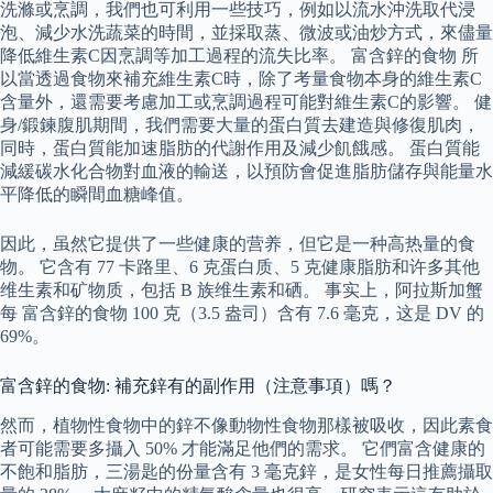
洗滌或烹調，我們也可利用一些技巧，例如以流水沖洗取代浸
泡、減少水洗蔬菜的時間，並採取蒸、微波或油炒方式，來儘量
降低維生素C因烹調等加工過程的流失比率。 富含鋅的食物 所
以當透過食物來補充維生素C時，除了考量食物本身的維生素C
含量外，還需要考慮加工或烹調過程可能對維生素C的影響。 健
身/鍛鍊腹肌期間，我們需要大量的蛋白質去建造與修復肌肉，
同時，蛋白質能加速脂肪的代謝作用及減少飢餓感。 蛋白質能
減緩碳水化合物對血液的輸送，以預防會促進脂肪儲存與能量水
平降低的瞬間血糖峰值。
因此，虽然它提供了一些健康的营养，但它是一种高热量的食
物。 它含有 77 卡路里、6 克蛋白质、5 克健康脂肪和许多其他
维生素和矿物质，包括 B 族维生素和硒。 事实上，阿拉斯加蟹
每 富含鋅的食物 100 克（3.5 盎司）含有 7.6 毫克，这是 DV 的
69%。
富含鋅的食物: 補充鋅有的副作用（注意事項）嗎？
然而，植物性食物中的鋅不像動物性食物那樣被吸收，因此素食
者可能需要多攝入 50% 才能滿足他們的需求。 它們富含健康的
不飽和脂肪，三湯匙的份量含有 3 毫克鋅，是女性每日推薦攝取