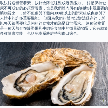
取決於這種營養素，缺鋅會降低味覺或嗅覺能力 。 鋅是保持健
康不可或缺的必須營養素，也是我們體內所有的細胞中最重要的
礦物質之一，鋅不但參與了體內300種以上的酵素組成也參與了
人體中的許多重要機能。 但因為我們的體內沒辦法儲存鋅，所
以每天都需要吃足夠的鋅食物才能滿足日常需求。 這種礦物質
是一種天然存在於堅果和牛肉等食物中的微量礦物質，它有助於
多種健康功能，包括免疫系統維持和傷口癒合。