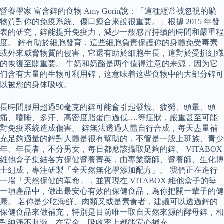
營養學家 富含鋅的食物 Amy Gorin說：「這種經常被忽視的礦
物質對你的免疫系統、傷口癒合來說很重要。」根據 2015 年發
表的研究，鋅能提升免疫力，減少一般感冒持續的時間和嚴重程
度。 鋅有助於細胞發育，這些細胞負責保護你的身體免受毒素
或外來威脅物質的侵害，它還有助於細胞生長，這對於受損組織
的恢復至關重要。 牛奶和奶酪是两个值得注意的来源，因为它
们含有大量的生物可利用锌，这意味着这些食物中的大部分锌可
以被您的身体吸收。
長時間服用超過50毫克的鋅可能會引起發燒、疲勞、頭暈、頭
痛、嗜睡、多汗、高密度脂蛋白過低….等症狀，嚴重甚至可能
對免疫系統造成傷害。 鋅無法透過人體自行合成，每天盡量補
充足夠適量的鋅對人體是很有幫助的，不管是一般上班族、青少
年、年長者，不分男女，每日都應該攝取足夠的鋅。 VITABOX
維他盒子集結各方保健營養菁英，由專業藥師、營養師、生化博
士組成，專注研製「全天然無化學添加配方」。 我們正在進行
一場「天然保健的革命」，並實現在 VITABOX 維他盒子的每
一項產品中，做出最安心有效的保健食品，為你把關一輩子的健
康。 若你是少吃海鮮、肉類又或是素食者，建議可以透過鋅的
保健食品來做補充，特別是目前唯一取自天然來源的酵母鋅，相
對純淨不刺激，在安全、吸收率上都能安心補充。