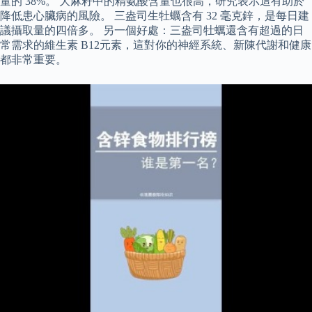
量的 38%。 大麻籽中的精氨酸含量也很高，研究表示這有助於
降低患心臟病的風險。 三盎司生牡蠣含有 32 毫克鋅，是每日建
議攝取量的四倍多。 另一個好處：三盎司牡蠣還含有超過的日
常需求的維生素 B12元素，這對你的神經系統、新陳代謝和健康
都非常重要。