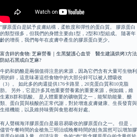
”膠原蛋白是賦予皮膚結構，柔軟度和彈性的蛋白質。 膠原蛋白
的類型很多，但我們的身體主要由1型，2型和3型組成。 隨著年
齡的增長，我們每年在皮膚中產生的膠原蛋白更少。
富含鋅的食物: 芝麻營養｜生黑髮護心血管 醫生建議烘烤3方法
防結石黑或白芝麻?
牛奶和奶酪是兩個值得注意的來源，因為它們含有大量可生物利
用的鋅，這意味著這些食物中的大部分鋅可以被人體吸收
（3）。 如此多的肉還提供176卡路里，20克蛋白質和10克脂
肪。 另外，它是許多其他重要營養素的重要來源，例如鐵，維
生素B群和肌酸。 是人體重要的礦物質之一，能幫助能量、醣
類、蛋白質與核酸的正常代謝，對於增進皮膚健康、生長發育與
生殖機能，以及維持味覺與食慾都有好處。
有人聲稱海洋膠原蛋白是最容易吸收的膠原蛋白之一。 但是，
儘管午餐時間的金槍魚三明治或晚餐時間的鮭魚當然可以增加膠
原蛋白的攝入量，但請注意，魚的“肉”所含膠原蛋白的含量低於