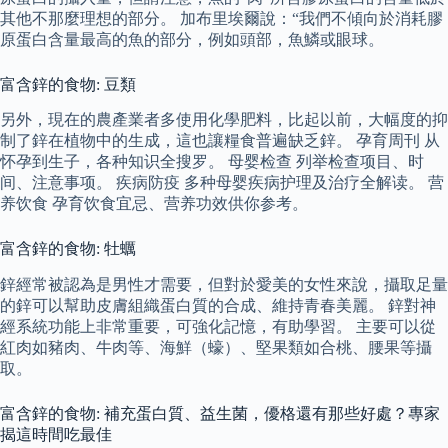
其他不那麼理想的部分。 加布里埃爾說：“我們不傾向於消耗膠
原蛋白含量最高的魚的部分，例如頭部，魚鱗或眼球。
富含鋅的食物: 豆類
另外，現在的農產業者多使用化學肥料，比起以前，大幅度的抑
制了鋅在植物中的生成，這也讓糧食普遍缺乏鋅。 孕育周刊 从
怀孕到生子，各种知识全搜罗。 母婴检查 列举检查项目、时
间、注意事项。 疾病防疫 多种母婴疾病护理及治疗全解读。 营
养饮食 孕育饮食宜忌、营养功效供你参考。
富含鋅的食物: 牡蠣
鋅經常被認為是男性才需要，但對於愛美的女性來說，攝取足量
的鋅可以幫助皮膚組織蛋白質的合成、維持青春美麗。 鋅對神
經系統功能上非常重要，可強化記憶，有助學習。 主要可以從
紅肉如豬肉、牛肉等、海鮮（蠔）、堅果類如合桃、腰果等攝
取。
富含鋅的食物: 補充蛋白質、益生菌，優格還有那些好處？專家
揭這時間吃最佳