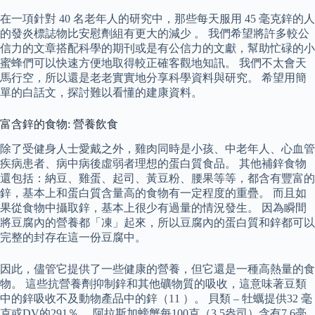
在一項針對 40 名老年人的研究中，那些每天服用 45 毫克鋅的人
的發炎標誌物比安慰劑組有更大的減少 。 我們希望將許多較公
信力的文章搭配科學的期刊或是有公信力的文獻，幫助忙碌的小
蜜蜂們可以快速方便地取得較正確客觀地知訊。 我們不太會天
馬行空，所以還是老老實實地分享科學資料與研究。 希望用簡
單的白話文，探討難以看懂的建康資料。
富含鋅的食物: 營養飲食
除了受健身人士愛戴之外，雞肉同時是小孩、中老年人、心血管
疾病患者、病中病後虛弱者理想的蛋白質食品。 其他補鋅食物
還包括：納豆、雞蛋、起司、黃豆粉、腰果等等，都含有豐富的
鋅，基本上和蛋白質含量高的食物有一定程度的重疊。 而且如
果從食物中攝取鋅，基本上很少有過量的情況發生。 因為瞬間
將豆腐內的營養都「凍」起來，所以豆腐內的蛋白質和鋅都可以
完整的封存在這一份豆腐中。
因此，儘管它提供了一些健康的營養，但它還是一種高熱量的食
物。 這些抗營養劑抑制鋅和其他礦物質的吸收，這意味著豆類
中的鋅吸收不及動物產品中的鋅（11 ）。 貝類 – 牡蠣提供32 毫
克或DV的291％。 阿拉斯加螃蟹每100克（3.5盎司）含有7.6毫