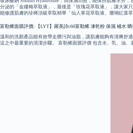
玻尿酸鈉 Sodium Hyaluronate：高保濕功效，能
分泌的「金縷梅萃取液」，最後是「玫瑰花萃取液」，讓大家只
能修護肌膚的珍稀頂級萃取精華「仙人掌花萃取液、珊瑚紅藻萃
富勒烯面膜評價: 【LYT】羅美詩c60富勒烯 凍乾粉 保濕 補水 
溫和的洗顏產品能有效帶走髒污與油脂，讓肌膚能夠有清爽舒適
這之中最重要的清潔步驟。 富勒烯面膜評價 包含水、乳、油