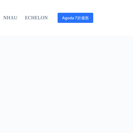
NHAU
ECHELON
Agoda 7折優惠