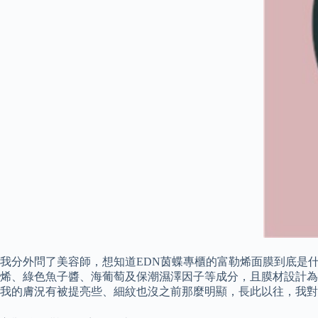
我分外問了美容師，想知道EDN茵蝶專櫃的富勒烯面膜到底是
烯、綠色魚子醬、海葡萄及保潮濕澤因子等成分，且膜材設計為
我的膚況有被提亮些、細紋也沒之前那麼明顯，長此以往，我對