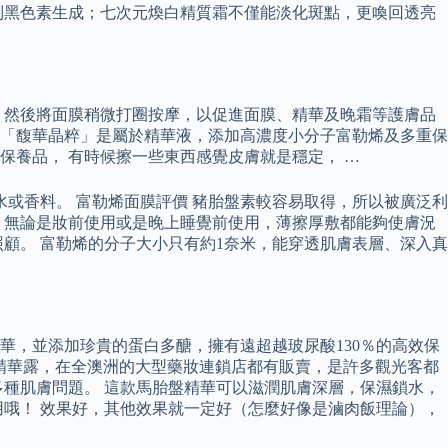
制黑色素生成；七次元煥白精質霜不僅能淡化斑點，更喚回透亮
，然後將面膜稍微打圈按摩，以促進面膜、精華及晚霜等護膚品
，這款「馥華晶粹」是屬於精華液，添加高濃度小分子富勒烯及多重保
的保養品， 有時候擦一些東西感覺皮膚就是穩定， …
或香料。 富勒烯面膜評價 豬胎盤素較容易取得，所以被廣泛利
 無論是妝前使用或是晚上睡覺前使用，薄擦厚敷都能夠使膚況
顧。 富勒烯的分子大小只有約1奈米，能穿透肌膚表層、深入真
，並添加珍貴的蛋白多醣，擁有遠超越玻尿酸130％的高效保
保濕精華露，在全澳洲的大型藥妝連鎖店都有販賣，是許多觀光客都
種肌膚問題。 這款馬胎盤精華可以滋潤肌膚深層，保濕鎖水，
哦！ 效果好，其他效果就一定好（怎麼好像是滷肉飯理論），