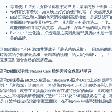
每週使用1-2次，所有保養程序完成後，厚厚的敷上全臉
你們有沒有發現，如果晚上好好的使用乳霜，白天起床反
由於斑馬魚和人類的色素調控機制高度相似，是廣泛認可
畫面面膜在保養界橫空出世，其創辦人有著超過二十年以
就能理解何謂追求高質感、高品味、深厚至極的職人精神
Evologie「進化論」打造素顏之美因此面部肌膚缺水是
美的品牌。
這四款面膜也都有添加共通成分「蘑菇菌絲萃取」，因為輔助肌膚
時應當給予肌膚最溫和、最精準的護理，給大家推薦Evolog
還要選對適合自己的護膚產品。
富勒烯面膜評價: Natures Care 胎盤素黃金保濕精華露
富勒烯保養品 ptt2022-精選在Instagram/IG照片/Dc
到了「富勒烯」這個東東，希望我們好好扒一扒這個號稱是諾貝爾
家唐綺陽，就曾在直播鼎力保舉過TT波特嫚家的面膜，還就地請
生先生率領專業研發團隊打造ISO22716及GMP國際規格
是TT波特嫚金箔煥齡奢寵黑面膜，在不織布材中插手活性碳織