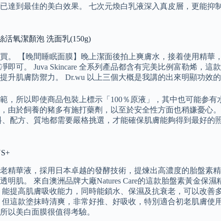
已達到最佳的美白效果。 七次元煥白乳液深入真皮層，更能抑
活氧潔顏泡 洗面乳(150g)
買。 【晚間睡眠面膜】晚上潔面後拍上爽膚水，接着使用精華
。 Juva Skincare 全系列產品都含有完美比例富勒烯
升肌膚防禦力。 Dr.wu 以上三個大概是我講的出來明顯功效
，所以即使商品包裝上標示「100％原液」，其中也可能参有水
，由於飼養的豬多有施打藥劑，以至於安全性方面也稍嫌憂心。
料、配方、質地都需要嚴格挑選，才能確保肌膚能夠得到最好的照
S+
老精華液，採用日本卓越的發酵技術，提煉出高濃度的胎盤素精華
肌。 來自澳洲品牌大廠Natures Care的這款胎盤素黃金
，能提高肌膚吸收能力，同時能鎖水、保濕及抗衰老，可以改善多
，但這款塗抹時清爽，非常好推、好吸收，特別適合初老肌膚使用
所以美白面膜很值得考驗。