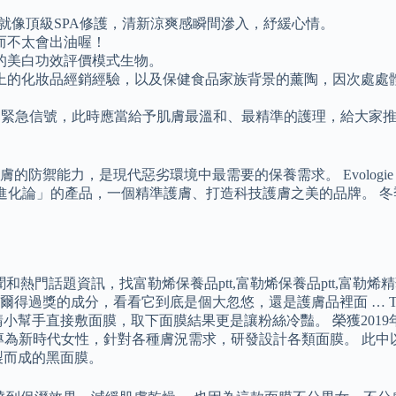
，就像頂級SPA修護，清新涼爽感瞬間滲入，紓緩心情。
而不太會出油喔！
的美白功效評價模式生物。
上的化妝品經銷經驗，以及保健食品家族背景的薰陶，因次處處
。
一個緊急信號，此時應當給予肌膚最溫和、最精準的護理，給大家推薦
的防禦能力，是現代惡劣環境中最需要的保養需求。 Evolog
ie「進化論」的產品，一個精準護膚、打造科技護膚之美的品牌。
ard上的焦點新聞和熱門話題資訊，找富勒烯保養品ptt,富勒烯保養品pt
得過獎的成分，看看它到底是個大忽悠，還是護膚品裡面 … TT
小幫手直接敷面膜，取下面膜結果更是讓粉絲冷豔。 榮獲2019
工場，專為新時代女性，針對各種膚況需求，研發設計各類面膜。 
製而成的黑面膜。