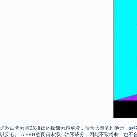
這款由夢素肌EX推出的胎盤素精華液，富含大量的維他命、礦
以安心。 A ERH熬夜霜未添加油類成分，因此不致粉刺、也