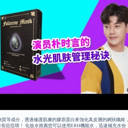
物質等成分，透過修護肌膚的膠原蛋白來強化真皮層的網狀纖維
不會長痘痘唷！ 化妝水推薦您可以使用ERH機能水，迅速補充