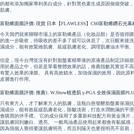
的都有添加獨家專利美白成分，針對黑色素生成原因個個突破，
肌膚。
富勒烯面膜評價: 現貨 日本【FLAWLESS】C60富勒烯鑽石光幕絲
今天我們就來聊聊市場上的富勒烯產品（化妝品類）是否值得購
的進一步吸收，待吸收的差不多了就可以休息了，次日醒來後洗凈即可
濕成分，能有效緊緻肌膚、延緩肌膚老化、調理肌膚油水平衡、提
但是，現今台灣並沒有針對胎盤素精華液的原液產品制定詳細規範
用於產品之中，但若是單看整體效果的話，推薦指數其實並不高
有驚人效果的凍膜。 具有高效鎖水，加強保濕的效用，因此原
皮層進行作用。
富勒烯面膜評價: 推薦1. W.Show植透肌 γ-PGA 全效保濕面膜PLU
只有東方人，才了解東方人的肌膚，這瓶白慈發酵胎盤素保濕抗
濕成分，能有效延緩肌膚老化，除皺淡斑，打造水潤飽滿的平滑透明
會購買的伴手禮。 它的成分採用了多重新科技配方和黃金薄片
讓肌膚回到嫩白、透亮。 一般馬油產品使用起來都會有黏膩感
因為我個人覺得要讓肌膚明亮，而且到隔天也要很明亮不容易，