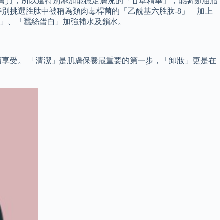
女，不分膚質，所以還特別添加能穩定膚況的「甘草精華」，能調節油脂
特別挑選胜肽中被稱為類肉毒桿菌的「乙酰基六胜肽-8」，加上
」、「蠶絲蛋白」加強補水及鎖水。
享受。 「清潔」是肌膚保養最重要的第一步，「卸妝」更是在