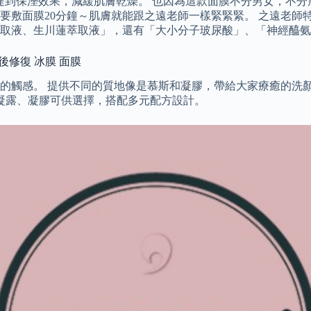
保持肌膚水分，達到保溼效果，減緩肌膚乾燥。 也因為這款面膜不分男
要敷面膜20分鐘～肌膚就能跟之遠老師一樣緊緊緊。 之遠老師
取液、生川蓮萃取液」，還有「大小分子玻尿酸」、「神經醯氨
晒後修復 冰膜 面膜
的觸感。 提供不同的質地像是慕斯和凝膠，帶給大家療癒的洗顏
、凝露、凝膠可供選擇，搭配多元配方設計。