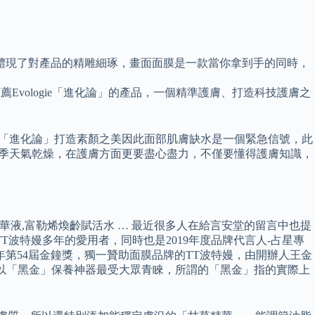
體現了對產品的精雕細琢，畫面面膜是一款當你拿到手的同時，
Evologie「進化論」的產品，一個精準護膚、打造科技護膚之
ie「進化論」打造素顏之美因此面部肌膚缺水是一個緊急信號，此
 冬季天氣乾燥，在護膚方面更要盡心盡力，不僅要懂得護膚知識，
t,富勒烯精華液,富勒烯煥齡賦活水 … 最近很多人在給言安堂的留言中也提
波特嫚多年的愛用者，同時也是2019年度品牌代言人-占星專
年第54屆金鐘獎，獨一贊助面膜品牌的TT波特嫚，由開辦人王金
此中以「黑金」保養神器最受大眾青睞，所謂的「黑金」指的實際上