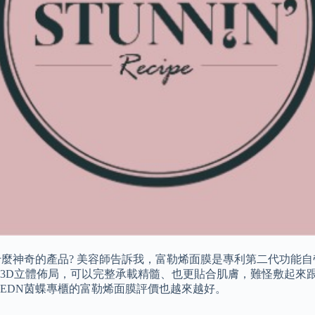
什麼神奇的產品? 美容師告訴我，富勒烯面膜是專利第二代功能
3D立體佈局，可以完整承載精髓、也更貼合肌膚，難怪敷起來跟
EDN茵蝶專櫃的富勒烯面膜評價也越來越好。