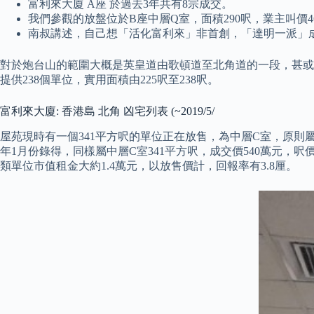
富利來大廈 A座 於過去3年共有8宗成交。
我們參觀的放盤位於B座中層Q室，面積290呎，業主叫價46
南叔講述，自己想「活化富利來」非首創，「達明一派」
對於炮台山的範圍大概是英皇道由歌頓道至北角道的一段，甚或包括
提供238個單位，實用面積由225呎至238呎。
富利來大廈: 香港島 北角 凶宅列表 (~2019/5/
屋苑現時有一個341平方呎的單位正在放售，為中層C室，原則屬兩
年1月份錄得，同樣屬中層C室341平方呎，成交價540萬元，
類單位市值租金大約1.4萬元，以放售價計，回報率有3.8厘。