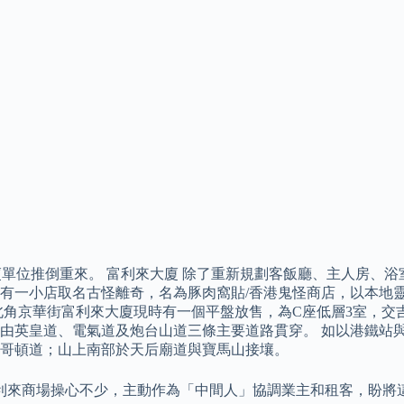
的富利來大廈單位推倒重來。 富利來大廈 除了重新規劃客飯廳、主人
有一小店取名古怪離奇，名為豚肉窩貼/香港鬼怪商店，以本地
角京華街富利來大廈現時有一個平盤放售，為C座低層3室，交吉盤
以西，由英皇道、電氣道及炮台山道三條主要道路貫穿。 如以港鐵
哥頓道；山上南部於天后廟道與寶馬山接壤。
利來商場操心不少，主動作為「中間人」協調業主和租客，盼將