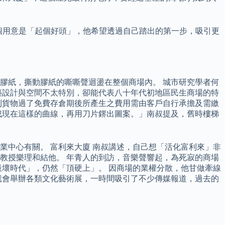
有一個用意是「起個好頭」，他希望透過自己踏出的第一步，吸引更
膠紙，撕動膠紙的嘶嘶聲迴盪在整個商場內。 城市研究學者何
築設計與空間不太特別，卻能代表八十年代初地區民生商場的特
則貨物過了免費存倉期後所產生之費用需由客戶自行承擔及需繳
成現在這樣的曲線，再用刀片鎅出圖案。」南叔提及，舊時樓梯
中心有關。 富利來大廈 南叔講述，自己想「活化富利來」非
教授樂理和結他。 年青人的到訪，音樂聲響起，為死寂的商場
壞時代」，仍然「頂硬上」。 因商場的業權分散，他甘做牽線
就會舉辦各類文化藝術展，一時間吸引了不少傳媒報道，過去的