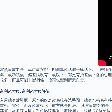
當然最重要是上車供款安排，四個單位估價一律估不足，差幅介乎，
業主成功議價，偏差幅度有半成以上，都更有抬差價上會的心理
很多，而且可能中層關係，抬頭也望到藍天白雲。
富利來大廈: 富利來大廈評論
入屋牆身放鞋櫃，原本的廚房改為現在洗手間，牆身也稍為有移
書枱、電視，但沒位放梳化，前方就是廚房。 其實最離奇的是，
其實「富多來大廈」單位比較捱近「海峰園」，也就是C座單位