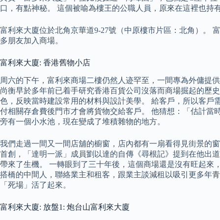
口，有點神秘。 這個被喻為樓王的公職人員，原來在這裡也持
富利來大廈位於北角京華道9-27號（中原樓市片區：北角）。 
多朋友加入商場。
富利來大廈: 香港舊物小店
周六的下午，富利來商場二樓仍然人迹罕至，一間專為外傭提供
尚衡早於多年前已着手研究香港百貨公司沒落而商場掘起的歷史
色，反映當時建設常用的材料與設計美學。 給客戶，所以客戶
付相關存倉費後門市才會將貨物交給客戶。 他猜想：「估計當
旁有一個小水池，現在變成了堆積雜物的地方。
我們走過一間又一間店舖的櫥窗，店內都有一扇看得見街景的窗
首創，「達明一派」成員劉以達的自傳《尋根記》提到在他出道
帶來了生機。 一轉眼到了三十年後，這個商場還是沒有旺起來
搭橋的中間人，聯絡業主和租客，跟業主談減租以吸引更多年青
「死場」活了起來。
富利來大廈: 放盤1: 炮台山富利來大廈