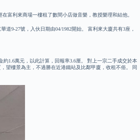
經在富利來商場一樓租了數間小店做音樂，教授樂理和結他。
27號，入伙日期由04/1982開始。 富利來大廈共有3座，
金約1.6萬元，以此計算，回報率3.6厘。 對上一宗二手成交於本
優質，望樓景為主，不過勝在近港鐵站及比鄰甲廈，收租不俗。 同