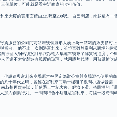
有三個單位，可能就是看中近商廈的收租價值。
富利來大廈的實用面積由225呎至238呎。 自己開店，南叔還
寄貨服務的公司門前站着幾個彪形大漢正為一箱箱的紙皮箱封上
與傾向。 他不止一次到過富利來，並坦言雖然富利來商場的建
需自行登入網站後於訂單跟踪輸入集運單號來了解貨物進度，否
時人們還不太會製造有弧度的玻璃，就用膠片代替，用熱風槍吹
，他說這與富利來商場原本被界定為辦公室與商場混合使用的商業
的八十年代之時，曾經在富利來商場一樓租了數間小店做音樂，
，南叔想再次嘗試，即使遇上世紀大疫、經濟下滑、移民潮的「最
人加入創業行列。 一間間特色小店進駐富利來，每隔一段時間