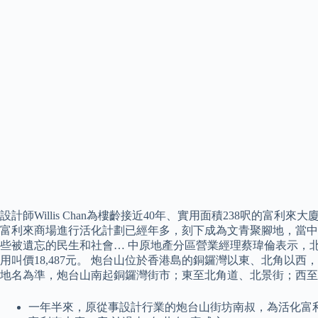
設計師Willis Chan為樓齡接近40年、實用面積238呎
富利來商場進行活化計劃已經年多，刻下成為文青聚腳地，當中
些被遺忘的民生和社會… 中原地產分區營業經理蔡瑋倫表示，北
用叫價18,487元。 炮台山位於香港島的銅鑼灣以東、北角
地名為準，炮台山南起銅鑼灣街市；東至北角道、北景街；西至
一年半來，原從事設計行業的炮台山街坊南叔，為活化富