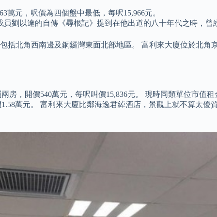
3萬元，呎價為四個盤中最低，每呎15,966元。
成員劉以達的自傳《尋根記》提到在他出道的八十年代之時，曾
北角西南邊及銅鑼灣東面北部地區。 富利來大廈位於北角京華道9-
房，開價540萬元，每呎叫價15,836元。 現時同類單位市值租
呎價1.58萬元。 富利來大廈比鄰海逸君綽酒店，景觀上就不算太