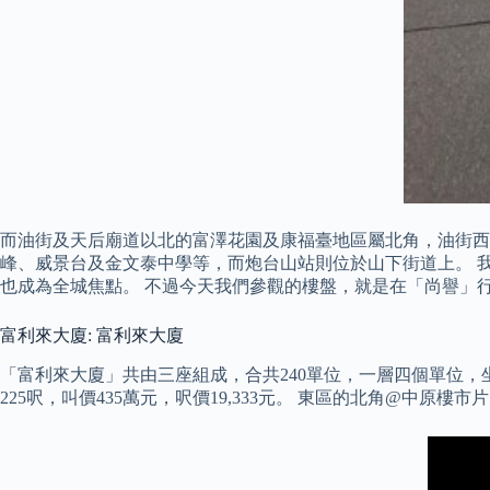
而油街及天后廟道以北的富澤花園及康福臺地區屬北角，油街西
峰、威景台及金文泰中學等，而炮台山站則位於山下街道上。 
也成為全城焦點。 不過今天我們參觀的樓盤，就是在「尚譽」行前
富利來大廈: 富利來大廈
「富利來大廈」共由三座組成，合共240單位，一層四個單位，
225呎，叫價435萬元，呎價19,333元。 東區的北角@中原樓市片