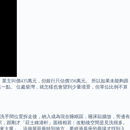
主叫價435萬元，但銀行只估價356萬元。 所以如果未能夠跟
一點。 位處柴灣，就怎樣也會望到少量墳景，但單位比例不算
洗手間位置拆走後，納入成為現在睡眠區，睡床貼牆放，旁邊有
8呎，跟剛才「莊士維港軒」面積相若︳改動後空間是見洗很多。
多來大廈」，這個屋苑最特別地方，要經過基座的商場才找到入