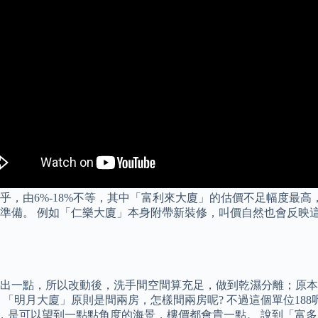
由6%-18%不等，其中「富利來大廈」的估價不足幅度最高，業
準備。 例如「仁樂大廈」本身附帶新裝修，叫價自然也會反映這
出一點，所以改動後，洗手間空間算充足，做到乾濕分離；原本
「明月大廈」原則是間兩房，怎樣間兩房呢? 不過這個單位18
，是可以望到一點點角度的海景，樓價都會貴一點。 說到「富