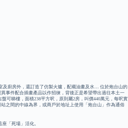
房、浴室及廚房外，還訂造了仿製火爐，配襯油畫及水… 位於炮台山的
靈異事件配合插畫產品以作招徠，背後正是希望帶出過往本土一
可睇樓，面積238平方呎，原則屬2房，叫價440萬元，每呎實
站與站之間的中線為界，或商戶於地址上使用「炮台山」作為通俗
這座「死場」活化。