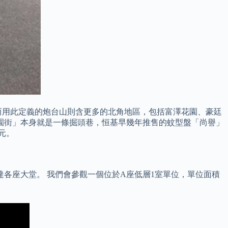
而用此定義的炮台山則含更多的北角地區，包括富澤花園、豪廷
園街」本身就是一條掘頭巷，恒基早幾年推售的蚊型盤「尚譽」
元。
各座大堂。 我們會參觀一個位於A座低層1室單位，單位面積