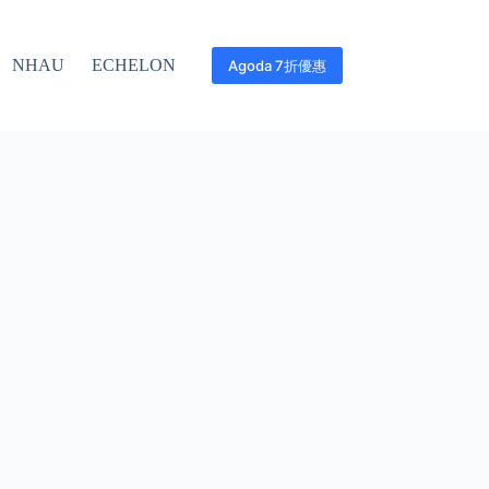
NHAU
ECHELON
Agoda 7折優惠