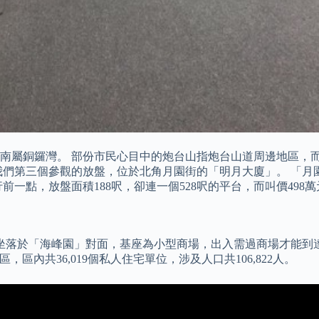
南屬銅鑼灣。 部份市民心目中的炮台山指炮台山道周邊地區，
我們第三個參觀的放盤，位於北角月園街的「明月大廈」。 「月
一點，放盤面積188呎，卻連一個528呎的平台，而叫價498萬
坐落於「海峰園」對面，基座為小型商場，出入需過商場才能到達
區，區內共36,019個私人住宅單位，涉及人口共106,822人。