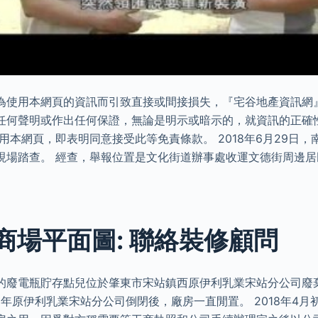
為使用本網頁的資訊而引致直接或間接損失，『宅谷地產資訊網
任何聲明或作出任何保證，無論是明示或暗示的，就資訊的正確
用本網頁，即表明同意接受此等免責條款。 2018年6月29日
現場踏查。 經查，舉報位置是文化街道辦事處收運文德街周邊
。
商場平面圖: 聯絡裝修顧問
的廢電瓶貯存點兒位於肇東市宋站鎮西原伊利乳業宋站分公司廢
8年原伊利乳業宋站分公司倒閉後，廠房一直閒置。 2018年4