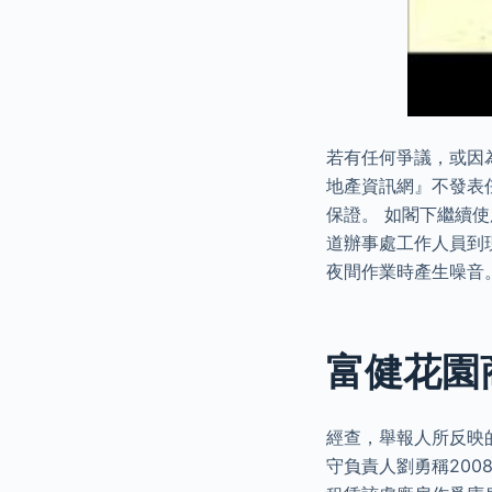
若有任何爭議，或因
地產資訊網』不發表
保證。 如閣下繼續使
道辦事處工作人員到
夜間作業時產生噪音
富健花園
經查，舉報人所反映
守負責人劉勇稱200