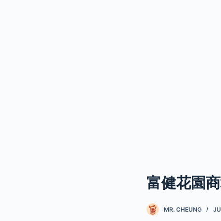
富健花園商
MR. CHEUNG
JU