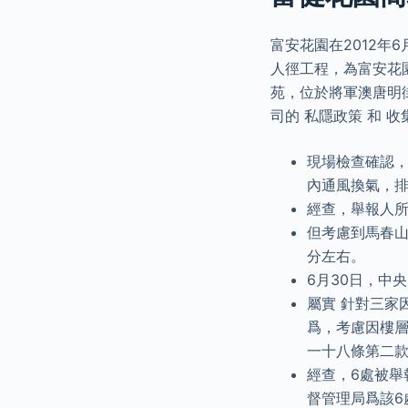
富安花園在2012
人徑工程，為富安花
苑，位於將軍澳唐明
司的 私隱政策 和 
現場檢查確認
內通風換氣，
經查，舉報人
但考慮到馬春山
分左右。
6月30日，中
屬實 針對三家
爲，考慮因樓
一十八條第二
經查，6處被舉
督管理局爲該6