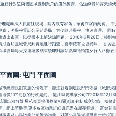
局重點針對這兩個區域個別業戶的店外經營、佔道經營和露天燒
街管理處執法人員前往現場，院內沒有家禽，家禽在室內飼養。 
巡查，將舉報電話公示給居民，方便隨時舉報，快速處理。 同
遷出市區，以從根本上解決該問題。 2018年6月28日，接到
責成香坊區城管局到實地進行踏查，夏季確有垃圾異味。 香坊
區城管局每天拉運垃圾結束後即對該站點周邊街路及行人路徹底
平面圖: 屯門 平面圖
城市總體規劃實施的情況下，龍江縣規劃建設部門依據《城鄉規
造價10%罰款的行政處罰。 龍江縣要求該公司在2018年12月
威花園出租放盤,屋苑專頁提供物業相關資訊,包括成交記錄、樓價
網、網上筍盤等,更多各區物業詳細資訊盡在屋苑頻道。 富健花園
辦事處及小區物業公司景陽物業，對該小區違規擴建進一步核實