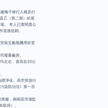
興建梅子林行人橋及行
）及乙（第二期）的屋
場。 本人已查閱貴公
料作直接促銷。
層安裝五颱風機用於室
公司廢棄廠房。
%左右，苗高在20公
。
油煙淨化、高空排放行
氣污染防治法》第一百
規商服，南崗區市場監
未取得）。