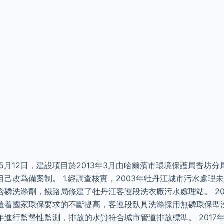
年5月12日，建設項目於2013年3月由哈爾濱市環境保護局香坊
己改爲備案制。 1.經調查核實，2003年牡丹江城市污水處理
含磷洗滌劑，鐵路局修建了牡丹江客運段洗衣廠污水處理站。 20
隨着國家環保要求的不斷提高，客運段臥具洗滌採用無磷環保型
進行監督性監測，排放的水質符合城市管道排放標準。 2017