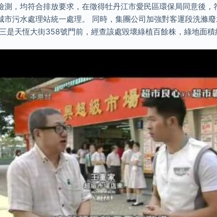
檢測，均符合排放要求，在徵得牡丹江市愛民區環保局同意後，
城市污水處理站統一處理。 同時，集團公司加強對客運段洗滌廢
三是天恆大街358號門前，經查該處毀壞綠植百餘株，綠地面積