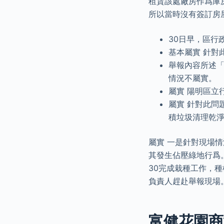
租賃該處廠房作爲庫
所以當時沒有簽訂房
30日早，區行
基本屬實 針對
舉報內容所述「
情況不屬實。
屬實 陽明區立
屬實 針對此問
積垃圾清理乾
屬實 一是針對現場
其發生佔壓綠地行爲
30完成栽種工作，種
負責人趕赴舉報現場
富健花園商