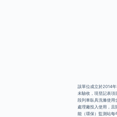
該單位成立於2014
未驗收，現登記表項目
段列車臥具洗滌使用
處理廠投入使用，且
能（環保）監測站每年