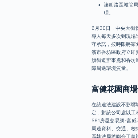
讓胡路區城管
理。
6月30日，中央大
專人每天多次到現場
守承諾，按時限將家禽
濱市香坊區政府立即
旗街道辦事處和香坊
障周邊環境質量。
富健花園商場
在該違法建設不影響
定，對該公司處以工程
591房屋交易網-富
周邊資料、交通、校
區執法局將聯合工農