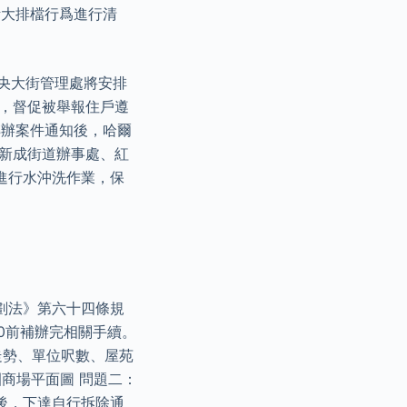
烤大排檔行爲進行清
中央大街管理處將安排
時，督促被舉報住戶遵
轉辦案件通知後，哈爾
區新成街道辦事處、紅
進行水沖洗作業，保
劃法》第六十四條規
30前補辦完相關手續。
走勢、單位呎數、屋苑
商場平面圖 問題二：
後，下達自行拆除通