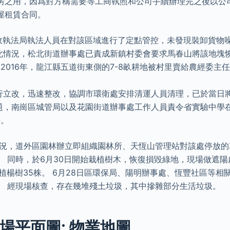
房之用，因爲對方稱需要等工商執照和公司手續辦理完之後以公
屋租賃合同。
政執法局執法人員在對該區域進行了定點管控，未發現裝卸貨物
此情況，松北街道辦事處已責成新鎮村委會要求馬春山將該地塊
2016年，龍江縣五道街東側的7-8畝耕地被村里賣給農經委主任
行立改，迅速整改，協調市環衛處安排清運人員清理，已於當日
題，南崗區城管局以及花園街道辦事處工作人員責令省實驗中學在
淨。
情況，道外區園林辦立即組織園林所、天恆山管理站對該處停放
。 同時，於6月30日開始栽植樹木，恢復損毀綠地，現場做遮陽
植楊樹35株。 6月28日區環保局、陽明辦事處、恆豐社區等相
。 經現場核查，存在幾堆殘土垃圾，其中摻雜部分生活垃圾。
場平面圖: 物業地圖