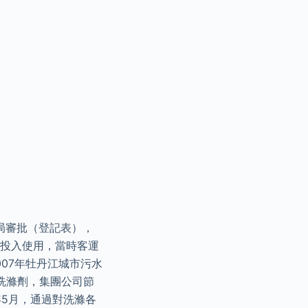
分局審批（登記表），
未投入使用，當時客運
07年牡丹江城市污水
洗滌劑，集團公司節
年5月，通過對洗滌各