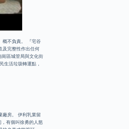
』概不負責。 『宅谷
性及完整性作出任何
，南崗區城管局與文化街
居民生活垃圾轉運點，
棄廠房。 伊利乳業留
月初，有個叫徐勇的人慾