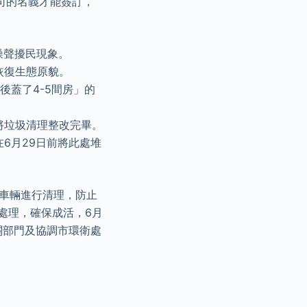
司的名義才能簽訂，
噪聲擾民現象。
恢復生態原貌。
後蓋了4-5間房」的
將垃圾清理整改完畢。
6月29日前將此處堆
的車輛進行清理，防止
處理，確保成活，6月
關部門及協調市環衛處