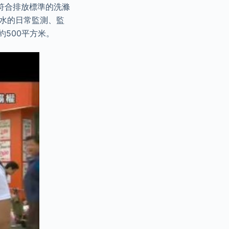
符合排放標準的洗滌
水的日常監測、監
約500平方米。