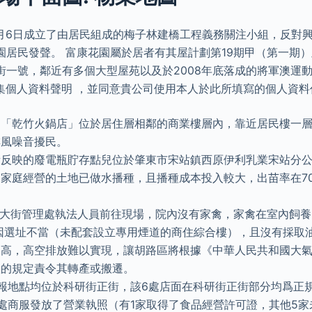
年6月6日成立了由居民組成的梅子林建橋工程義務關注小組，反對
園居民發聲。 富康花園屬於居者有其屋計劃第19期甲（第一期
街一號，鄰近有多個大型屋苑以及於2008年底落成的將軍澳運動
收集個人資料聲明 ，並同意貴公司使用本人於此所填寫的個人資
，「乾竹火鍋店」位於居住層相鄰的商業樓層內，靠近居民樓一
排風噪音擾民。
所反映的廢電瓶貯存點兒位於肇東市宋站鎮西原伊利乳業宋站分
家庭經營的土地已做水播種，且播種成本投入較大，出苗率在70
央大街管理處執法人員前往現場，院內沒有家禽，家禽在室內飼養
因選址不當（未配套設立專用煙道的商住綜合樓），且沒有採取
層高，高空排放難以實現，讓胡路區將根據《中華人民共和國大
款的規定責令其轉產或搬遷。
報地點均位於科研街正街，該6處店面在科研街正街部分均爲正
處商服發放了營業執照（有1家取得了食品經營許可證，其他5家