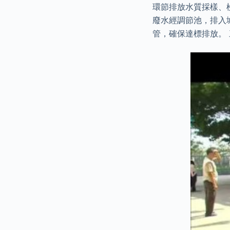
環節排放水質採樣、
廢水經調節池，排入
管，確保達標排放。 