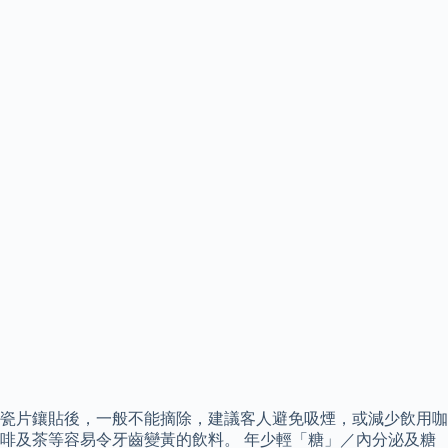
瓷片鑲貼後，一般不能摘除，建議客人避免吸煙，或減少飲用咖
啡及茶等容易令牙齒變黃的飲料。 年少輕「糖」／內分泌及糖