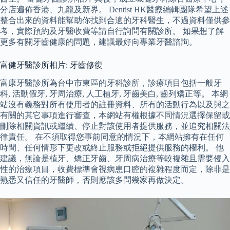
分店遍佈香港、九龍及新界。 Dentist HK醫療編輯團隊希望上述
整合出來的資料能幫助你找到合適的牙科醫生，不過資料僅供參
考，實際預約及牙醫收費等請自行詢問有關診所。 如果想了解
更多有關牙齒健康的問題，建議最好向專業牙醫諮詢。
富健牙醫診所相片: 牙齒修復
富康牙醫診所為台中市東區的牙科診所，診療項目包括一般牙
科, 活動假牙, 牙周治療, 人工植牙, 牙齒美白, 齒列矯正等。 本網
站沒有義務對所有使用者的註冊資料、所有的活動行為以及與之
有關的其它事項進行審查，本網站有權根據不同情況選擇保留或
刪除相關資訊或繼續、停止對該使用者提供服務，並追究相關法
律責任。 在不須取得您事前同意的情況下，本網站擁有在任何
時間、任何情形下更改或終止服務或拒絕提供服務的權利。 他
建議，無論是植牙、矯正牙齒、牙周病治療等較複雜且需要侵入
性的治療項目，收費標準會視病患口腔的複雜程度而定，除非是
熟悉又信任的牙醫師，否則應該多問幾家再做決定。