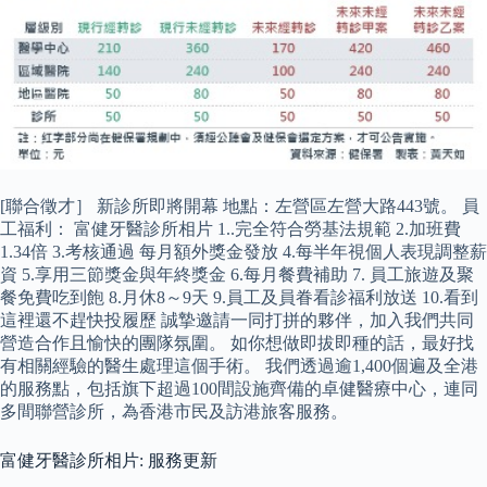
[聯合徵才］ 新診所即將開幕 地點：左營區左營大路443號。 員
工福利： 富健牙醫診所相片 1..完全符合勞基法規範 2.加班費
1.34倍 3.考核通過 每月額外獎金發放 4.每半年視個人表現調整薪
資 5.享用三節獎金與年終獎金 6.每月餐費補助 7. 員工旅遊及聚
餐免費吃到飽 8.月休8～9天 9.員工及員眷看診福利放送 10.看到
這裡還不趕快投履歷 誠摯邀請一同打拼的夥伴，加入我們共同
營造合作且愉快的團隊氛圍。 如你想做即拔即種的話，最好找
有相關經驗的醫生處理這個手術。 我們透過逾1,400個遍及全港
的服務點，包括旗下超過100間設施齊備的卓健醫療中心，連同
多間聯營診所，為香港市民及訪港旅客服務。
富健牙醫診所相片: 服務更新