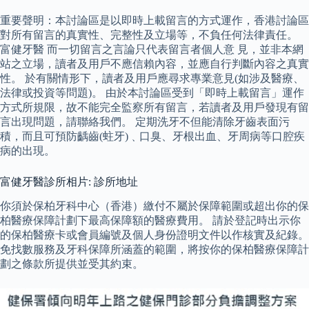
重要聲明：本討論區是以即時上載留言的方式運作，香港討論區
對所有留言的真實性、完整性及立場等，不負任何法律責任。
富健牙醫 而一切留言之言論只代表留言者個人意 見，並非本網
站之立場，讀者及用戶不應信賴內容，並應自行判斷內容之真實
性。 於有關情形下，讀者及用戶應尋求專業意見(如涉及醫療、
法律或投資等問題)。 由於本討論區受到「即時上載留言」運作
方式所規限，故不能完全監察所有留言，若讀者及用戶發現有留
言出現問題，請聯絡我們。 定期洗牙不但能清除牙齒表面污
積，而且可預防齲齒(蛀牙)﹑口臭、牙根出血、牙周病等口腔疾
病的出現。
富健牙醫診所相片: 診所地址
你須於保柏牙科中心（香港）繳付不屬於保障範圍或超出你的保
柏醫療保障計劃下最高保障額的醫療費用。 請於登記時出示你
的保柏醫療卡或會員編號及個人身份證明文件以作核實及紀錄。
免找數服務及牙科保障所涵蓋的範圍，將按你的保柏醫療保障計
劃之條款所提供並受其約束。