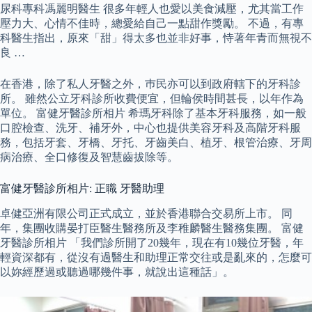
尿科專科馮麗明醫生 很多年輕人也愛以美食減壓，尤其當工作
壓力大、心情不佳時，總愛給自己一點甜作獎勵。 不過，有專
科醫生指出，原來「甜」得太多也並非好事，恃著年青而無視不
良 …
在香港，除了私人牙醫之外，巿民亦可以到政府轄下的牙科診
所。 雖然公立牙科診所收費便宜，但輪侯時間甚長，以年作為
單位。 富健牙醫診所相片 希瑪牙科除了基本牙科服務，如一般
口腔檢查、洗牙、補牙外，中心也提供美容牙科及高階牙科服
務，包括牙套、牙橋、牙托、牙齒美白、植牙、根管治療、牙周
病治療、全口修復及智慧齒拔除等。
富健牙醫診所相片: 正職 牙醫助理
卓健亞洲有限公司正式成立，並於香港聯合交易所上市。 同
年，集團收購晏打臣醫生醫務所及李稚麟醫生醫務集團。 富健
牙醫診所相片 「我們診所開了20幾年，現在有10幾位牙醫，年
輕資深都有，從沒有過醫生和助理正常交往或是亂來的，怎麼可
以妳經歷過或聽過哪幾件事，就說出這種話」。