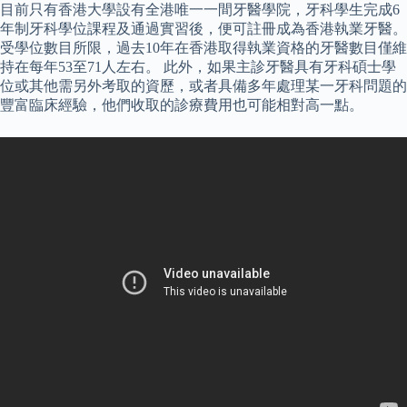
目前只有香港大學設有全港唯一一間牙醫學院，牙科學生完成6
年制牙科學位課程及通過實習後，便可註冊成為香港執業牙醫。
受學位數目所限，過去10年在香港取得執業資格的牙醫數目僅維
持在每年53至71人左右。 此外，如果主診牙醫具有牙科碩士學
位或其他需另外考取的資歷，或者具備多年處理某一牙科問題的
豐富臨床經驗，他們收取的診療費用也可能相對高一點。