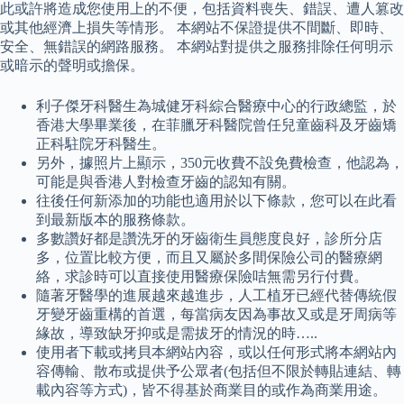
此或許將造成您使用上的不便，包括資料喪失、錯誤、遭人篡改
或其他經濟上損失等情形。 本網站不保證提供不間斷、即時、
安全、無錯誤的網路服務。 本網站對提供之服務排除任何明示
或暗示的聲明或擔保。
利子傑牙科醫生為城健牙科綜合醫療中心的行政總監，於
香港大學畢業後，在菲臘牙科醫院曾任兒童齒科及牙齒矯
正科駐院牙科醫生。
另外，據照片上顯示，350元收費不設免費檢查，他認為，
可能是與香港人對檢查牙齒的認知有關。
往後任何新添加的功能也適用於以下條款，您可以在此看
到最新版本的服務條款。
多數讚好都是讚洗牙的牙齒衛生員態度良好，診所分店
多，位置比較方便，而且又屬於多間保險公司的醫療網
絡，求診時可以直接使用醫療保險咭無需另行付費。
隨著牙醫學的進展越來越進步，人工植牙已經代替傳統假
牙變牙齒重構的首選，每當病友因為事故又或是牙周病等
緣故，導致缺牙抑或是需拔牙的情況的時…..
使用者下載或拷貝本網站內容，或以任何形式將本網站內
容傳輸、散布或提供予公眾者(包括但不限於轉貼連結、轉
載內容等方式)，皆不得基於商業目的或作為商業用途。