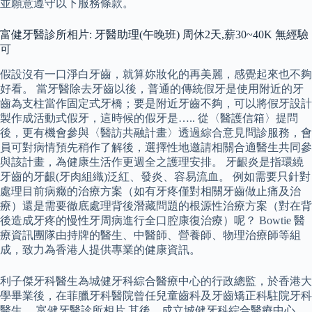
並願意遵守以下服務條款。
富健牙醫診所相片: 牙醫助理(午晚班) 周休2天,薪30~40K 無經驗
可
假設沒有一口淨白牙齒，就算妳妝化的再美麗，感覺起來也不夠
好看。 當牙醫除去牙齒以後，普通的傳統假牙是使用附近的牙
齒為支柱當作固定式牙橋；要是附近牙齒不夠，可以將假牙設計
製作成活動式假牙，這時候的假牙是….. 從〈醫護信箱〉提問
後，更有機會參與〈醫訪共融計畫〉透過綜合意見問診服務，會
員可對病情預先稍作了解後，選擇性地邀請相關合適醫生共同參
與該計畫，為健康生活作更週全之護理安排。 牙齦炎是指環繞
牙齒的牙齦(牙肉組織)泛紅、發炎、容易流血。 例如需要只針對
處理目前病癥的治療方案（如有牙疼僅對相關牙齒做止痛及治
療）還是需要徹底處理背後潛藏問題的根源性治療方案（對在背
後造成牙疼的慢性牙周病進行全口腔康復治療）呢？ Bowtie 醫
療資訊團隊由持牌的醫生、中醫師、營養師、物理治療師等組
成，致力為香港人提供專業的健康資訊。
利子傑牙科醫生為城健牙科綜合醫療中心的行政總監，於香港大
學畢業後，在菲臘牙科醫院曾任兒童齒科及牙齒矯正科駐院牙科
醫生。 富健牙醫診所相片 其後，成立城健牙科綜合醫療中心，