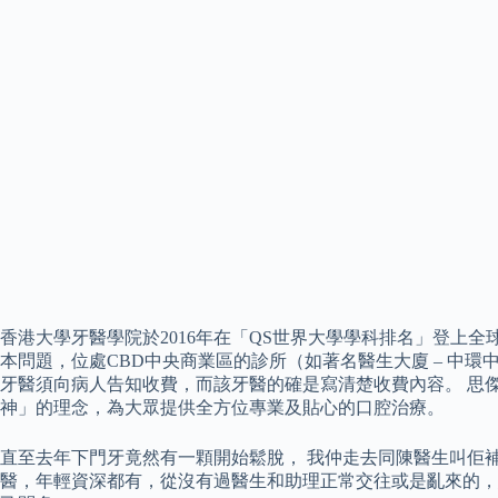
香港大學牙醫學院於2016年在「QS世界大學學科排名」登上全
本問題，位處CBD中央商業區的診所（如著名醫生大廈 – 中
牙醫須向病人告知收費，而該牙醫的確是寫清楚收費內容。 思傑牙科醫
神」的理念，為大眾提供全方位專業及貼心的口腔治療。
直至去年下門牙竟然有一顆開始鬆脫， 我仲走去同陳醫生叫佢補
醫，年輕資深都有，從沒有過醫生和助理正常交往或是亂來的，