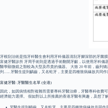
牙根刮治術是指牙科醫生會利用牙科儀器清刮牙腳深部的牙菌
富健牙醫診所 牙周手術則是透過手術翻開牙齦，以便用牙科儀
醫學顯微鏡之類較為大型及昂貴的儀器。 大致 20 年前，齒
列….. 牙醫生提到齲齒，又名蛀牙，主要是四種致病緣故共同
富健牙醫: 牙醫醫生名單 (全港)
因此，如因病情相對複雜而需要專科牙醫治療，牙醫專科收費可
經濟能力選擇。 假如對以上所推薦的香港牙醫有興趣，及想了
牙醫生提到齲齒，又名蛀牙，主要是四種致病緣故共同作