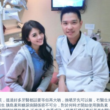
笑，搵過好多牙醫都話要等佢再大啲，換哂牙先可以箍，冇醫生
醫生 胰島素和糖尿病關係密不可分，對於何時才開始使用胰島素