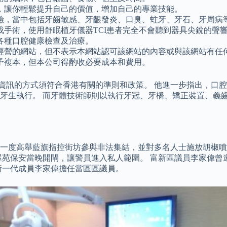
，讓你輕鬆提升自己的價值，增加自己的專業技能。
險，當中包括牙齒敏感、牙齦發炎、口臭、蛀牙、牙石、牙周病
手術，使用舒眠植牙儀器TCI患者完全不會聽到器具尖銳的聲響
各種口腔健康檢查及治療。
經營的網站，但不表示本網站認可該網站的內容或與該網站有任
予複本，但本公司得酌收必要成本和費用。
和公開資訊的方式須符合香港有關的準則和政策。 他進一步指出，
牙生執行。 而牙體技術師則以執行牙冠、牙橋、矯正裝置、義齒
一度高舉藍旗指控街坊參與非法集結，並對多名人士施放胡椒噴
苑保安當晚開閘，讓警員進入私人範圍。 富新區議員李家偉曾邀請
新一代成員李家偉擔任當區區議員。