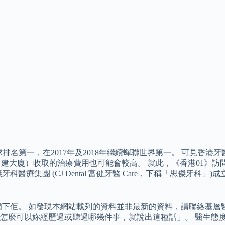
球排名第一，在2017年及2018年繼續蟬聯世界第一。 可見香
環中建大廈）收取的治療費用也可能會較高。 就此，《香港01》
療集團 (CJ Dental 富健牙醫 Care，下稱「思傑牙科」
下佢。 如發現本網站載列的資料並非最新的資料，請聯絡基層醫療
怎麼可以妳經歷過或聽過哪幾件事，就說出這種話」。 醫生態