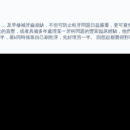
 … 及早修補牙齒崩缺，不但可防止蛀牙問題日益嚴重，更可避
取的資歷，或者具備多年處理某一牙科問題的豐富臨床經驗，他們
好一半，屋k同時係靠自己刷乾淨，先好埋另一半。 回想起都覺