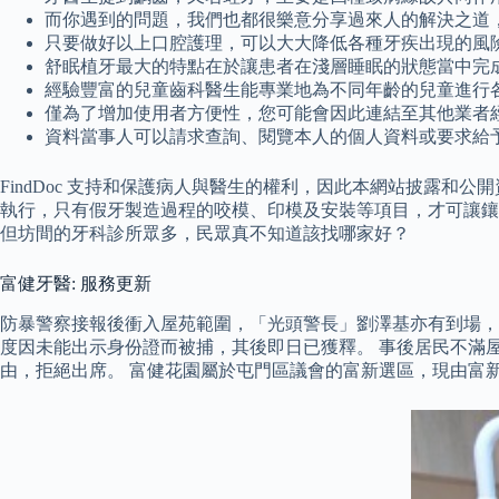
而你遇到的問題，我們也都很樂意分享過來人的解決之道
只要做好以上口腔護理，可以大大降低各種牙疾出現的風
舒眠植牙最大的特點在於讓患者在淺層睡眠的狀態當中完成
經驗豐富的兒童齒科醫生能專業地為不同年齡的兒童進行
僅為了增加使用者方便性，您可能會因此連結至其他業者
資料當事人可以請求查詢、閱覽本人的個人資料或要求給
FindDoc 支持和保護病人與醫生的權利，因此本網站披露
執行，只有假牙製造過程的咬模、印模及安裝等項目，才可讓鑲
但坊間的牙科診所眾多，民眾真不知道該找哪家好？
富健牙醫: 服務更新
防暴警察接報後衝入屋苑範圍，「光頭警長」劉澤基亦有到場，
度因未能出示身份證而被捕，其後即日已獲釋。 事後居民不滿屋
由，拒絕出席。 富健花園屬於屯門區議會的富新選區，現由富