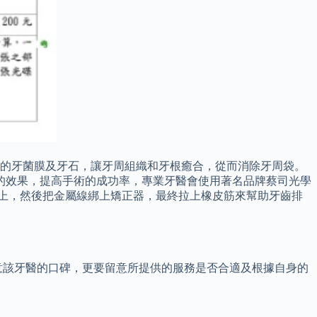
內的牙菌膜及牙石，讓牙周組織和牙根癒合，從而消除牙周袋。
的效果，提高手術的成功率，專業牙醫會使用著名品牌蔡司光學
齒上，然後把金屬線綁上矯正器，最終拉上橡皮筋來幫助牙齒排
意該牙醫的口碑，更要留意所提供的服務是否合適及根據自身的