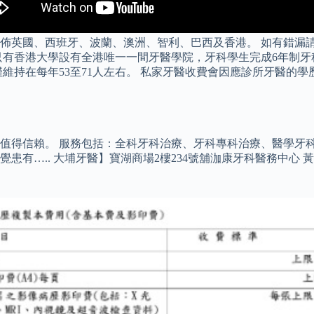
佈英國、西班牙、波蘭、澳洲、智利、巴西及香港。 如有錯漏請
只有香港大學設有全港唯一一間牙醫學院，牙科學生完成6年制牙
僅維持在每年53至71人左右。 私家牙醫收費會因應診所牙醫的
值得信賴。 服務包括：全科牙科治療、牙科專科治療、醫學牙
 大埔牙醫】寶湖商場2樓234號舖泇康牙科醫務中心 黃永皓牙科醫(DE