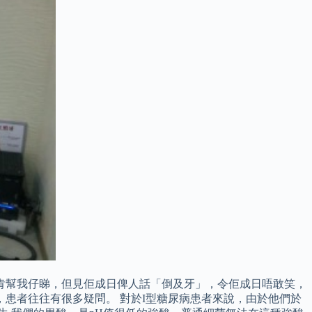
肯幫我仔睇，但見佢成日俾人話「倒及牙」，令佢成日唔敢笑，
，患者往往有很多疑問。 對於I型糖尿病患者來說，由於他們於