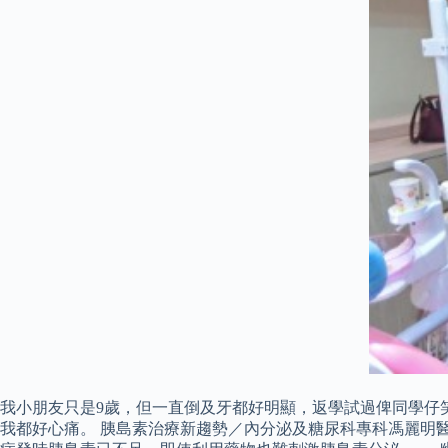
我小朋友只是9歲，但一直倒及牙都好明顯，返學試過俾同學仔
我都好心痛。 胰島素治療新趨勢／內分泌及糖尿科專科馮麗明