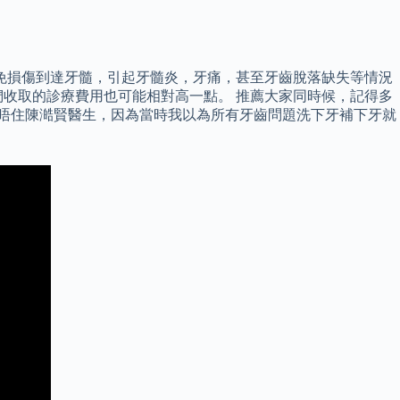
免損傷到達牙髓，引起牙髓炎，牙痛，甚至牙齒脫落缺失等情況
收取的診療費用也可能相對高一點。 推薦大家同時候，記得多
得對唔住陳澔賢醫生，因為當時我以為所有牙齒問題洗下牙補下牙就