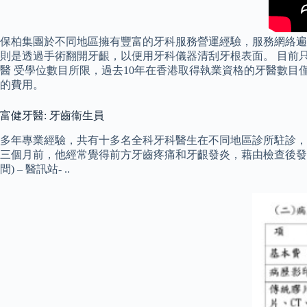
保柏集團於不同地區擁有豐富的牙科服務營運經驗，服務網絡遍
則是透過手術翻開牙齦，以便用牙科儀器清刮牙根表面。 目前
醫 受學位數目所限，過去10年在香港取得執業資格的牙醫數目
的費用。
富健牙醫: 牙齒衞生員
多年專業經驗，共有十多名全科牙科醫生在不同地區診所駐診，
三個月前，他經常覺得前方牙齒疼痛和牙齦發炎，藉由檢查後發覺患有…..
間) – 醫訊站- ..