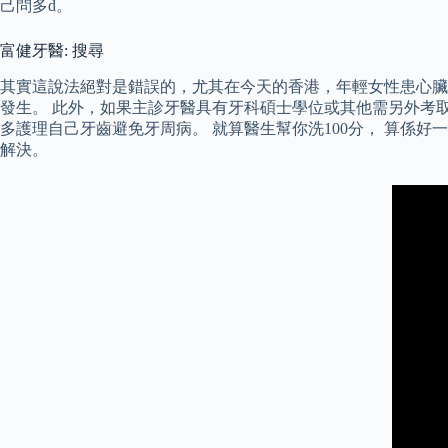
己問多d。
富健牙醫: 搜尋
其實這說法絕對是錯誤的，尤其在今天的香港，年輕女性患心臟
發生。 此外，如果主診牙醫具有牙科碩士學位或其他需另外考
多護理自己牙齒避免牙周病。 就算醫生幫你洗100分， 算係
解決。