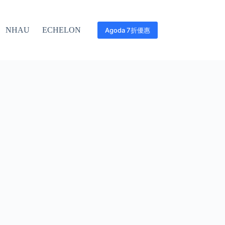
NHAU
ECHELON
Agoda 7折優惠