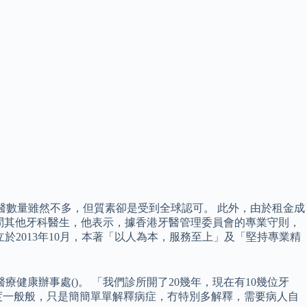
港牙醫數量雖然不多，但質素卻是受到全球認可。 此外，由於租金成
訪問其他牙科醫生，他表示，據香港牙醫管理委員會的專業守則，
)成立於2013年10月，本著「以人為本，服務至上」及「堅持專業精
健康辦事處()。 「我們診所開了20幾年，現在有10幾位牙
度一般般，只是簡簡單單解釋病症，冇特別多解釋，需要病人自