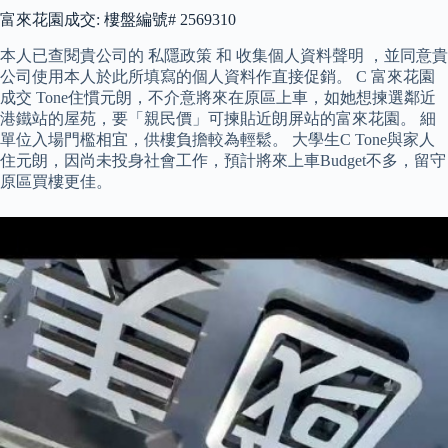
富來花園成交: 樓盤編號# 2569310
本人已查閱貴公司的 私隱政策 和 收集個人資料聲明 ，並同意貴
公司使用本人於此所填寫的個人資料作直接促銷。 C 富來花園
成交 Tone住慣元朗，不介意將來在原區上車，如她想揀選鄰近
港鐵站的屋苑，要「親民價」可揀貼近朗屏站的富來花園。 細
單位入場門檻相宜，供樓負擔較為輕鬆。 大學生C Tone與家人
住元朗，因尚未投身社會工作，預計將來上車Budget不多，留守
原區買樓更佳。