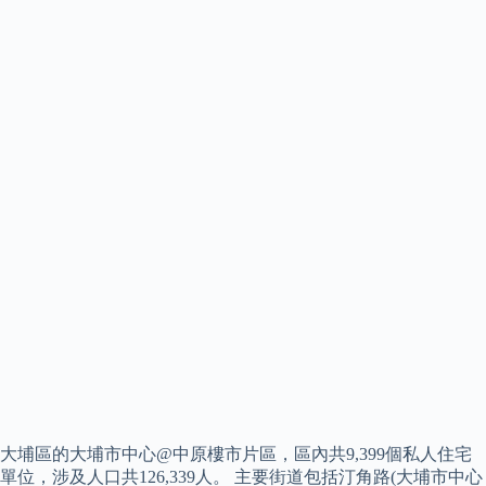
大埔區的大埔市中心@中原樓市片區，區內共9,399個私人住宅
單位，涉及人口共126,339人。 主要街道包括汀角路(大埔市中心