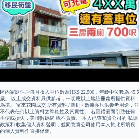
區內家庭住戶每月收入中位數為HK$ 22,500，年齡中位數為 45.5
歲。 以上成交資料只供參考，一切應以土地註冊處所提供資料
為準。 富來花園成交 所有資料 / 圖則 / 數據亦只供參考用途，並
不代表任何以上資料之準確性及真實性。 若因錯漏而引致任何
不便或損失，美聯數碼網 概不負責。 本人已查閱貴公司的 私隱
政策和 收集個人資料聲明，並同意貴公司使用本人於此所填寫
的個人資料作直接促銷。