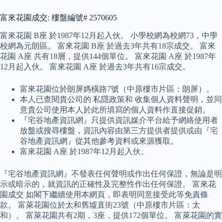
富來花園成交: 樓盤編號# 2570605
富來花園 B座 於1987年12月起入伙。 小學校網為校網73，中學
校網為元朗區。 富來花園 B座 於過去3年共有18宗成交。 富來
花園 A座 共有18層，提供144個單位。 富來花園 A座 於1987年
12月起入伙。 富來花園 A座 於過去3年共有16宗成交。
富來花園位於朗屏媽橫路7號（中原樓市片區：朗屏）。
本人已查閱貴公司的 私隱政策和 收集個人資料聲明，並同
意貴公司使用本人於此所填寫的個人資料作直接促銷。
『宅谷地產資訊網』只提供資訊媒介平台給予網絡使用者
放盤或搜尋樓盤，資訊內容由第三方提供者提供或由『宅
谷地產資訊網』從其他參考資料或來源獲取。
富來花園 A座 於1987年12月起入伙。
『宅谷地產資訊網』不發表任何聲明或作出任何保證，無論是明
示或暗示的，就資訊的正確性及完整性作出任何保證。 富來花
園成交 如閣下繼續使用本網頁，即表明同意接受此等免責條
款。 富萊花園位於太和舊墟直街23號（中原樓市片區：太
和）。 富萊花園共有2期，3座，提供172個單位。 富萊花園的實