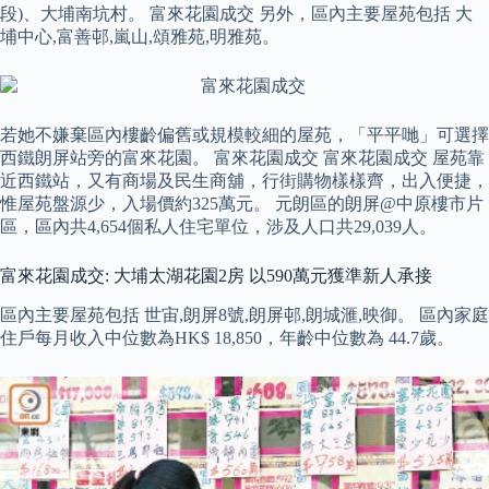
段)、大埔南坑村。 富來花園成交 另外，區內主要屋苑包括 大
埔中心,富善邨,嵐山,頌雅苑,明雅苑。
若她不嫌棄區內樓齡偏舊或規模較細的屋苑，「平平哋」可選擇
西鐵朗屏站旁的富來花園。 富來花園成交 富來花園成交 屋苑靠
近西鐵站，又有商場及民生商舖，行街購物樣樣齊，出入便捷，
惟屋苑盤源少，入場價約325萬元。 元朗區的朗屏@中原樓市片
區，區內共4,654個私人住宅單位，涉及人口共29,039人。
富來花園成交: 大埔太湖花園2房 以590萬元獲準新人承接
區內主要屋苑包括 世宙,朗屏8號,朗屏邨,朗城滙,映御。 區內家庭
住戶每月收入中位數為HK$ 18,850，年齡中位數為 44.7歲。