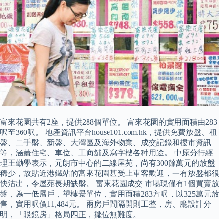
富來花園共有2座，提供288個單位。 富來花園的實用面積由283
呎至360呎。 地產資訊平台house101.com.hk，提供免費放盤、租
盤、二手盤、新盤、大灣區及海外物業、成交記錄和樓市資訊
等，涵蓋住宅、車位、工商舖及寫字樓各种用途。 中原分行經
理王勤學表示，元朗市中心的二線屋苑，尚有300餘萬元的放盤
稀少，故貼近港鐵站的富來花園甚受上車客歡迎，一有放盤都很
快沽出，令屋苑長期缺盤。 富來花園成交 市場現僅有1個買賣放
盤，為一低層戶，望樓景單位，實用面積283方呎，以325萬元放
售，實用呎價11,484元。 兩房戶間隔開則工整，房、廳設計分
明，「眼鏡房」格局四正，擺位無難度。