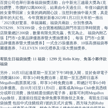
百貨公司也舉行新春福袋抽獎活動，台中新光三越最大獎為1克
拉鑽墜，市價約52萬8000元，結果由今天過生日、年僅10歲的童
姓女童帶回家；女童的媽媽開心說，沒想到會抽中最大獎，真是
新年的大紅包。 今年寶雅於新春2023年1月22日大年初一推出
「2023美好驚喜、幸福滿載」福袋共兩款，分別售價為
NT$299、NT$399/袋，全台寶雅相關品牌門市當日準時開賣，每
店限量總計200袋，數量有限先買先贏，售完為止。 福袋內附乙
張【門市+企業品牌優惠券暨大獎抽獎券】，每張【門市+企業
品牌優惠券暨大獎抽獎券】一式含25張優惠券、10張高價福袋專
屬優惠券、7-ELEVEN 100元禮券及1張大獎抽獎券。
宥凱生日福袋抽獎: 11 福袋：1299 元 Hello Kitty、角落小夥伴款
福袋
另外，10月3日起逢星期一至五於下午5時後入閘，並於食肆電子
消費滿$100，即享3小時免費泊車；星期一至五憑即日嘉禾
MegaBox戲票票尾2張，即享3小時免費泊車，即總計可享6小時
泊車優惠。 自10月3日至11月6日，顧客成為Mega Club會員憑積
分或即日消費，換領精選佳餚的電子券，顧客可利用MegaBox
App換領，直接前往指定食肆免費享用換領之美食。 宥凱生日福
袋抽獎 包括中式佳餚煌府1號的京式片皮鴨，西方味力的Ruby