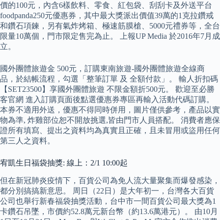
價的100元，內含6樣飲料、零食、紅包袋、刮刮卡及外送平台
foodpanda250元優惠券，其中最大獎派出價值39萬的1克拉鑽戒
和鑽石項鍊，另有氣炸烤箱、極速筋膜槍、5000元禮券等，全台
限量10萬個，門市限定售完為止。 上報UP Media 於2016年7月成
立。
國外團體旅遊金 500元，訂購東南旅遊-國外團體旅遊全線商
品，於結帳流程，勾選「整筆訂單 及 全額付款」。 輸人折扣碼
【SET23500】享國外團體旅遊 不限金額折500元。 歡迎至必勝
客官網 進入訂購頁面後點選優惠券專區再輸入活動代碼訂購。
本券不適用外送，優惠不得同時併用，圖片僅供參考，產品以實
物為準, 炸雞部位恕不開放挑選,皆由門市人員搭配。 消費者應保
證所有填寫、提出之資料均為真實且正確，且未冒用或盜用任何
第三人之資料。
宥凱生日福袋抽獎: 線上：2/1 10:00起
但在新冠肺炎疫情下，百貨公司為免人流大量聚集而爆發感染，
都分別搞搞新意思。 周日（22日）是大年初一，台灣各大百貨
公司也舉行新春福袋抽獎活動，台中市一間百貨公司最大獎為1
卡鑽石吊墜，市價約52.8萬元新台幣（約13.6萬港元）。 由10月