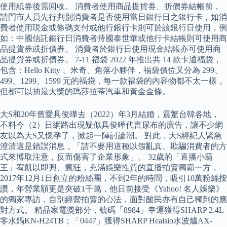
使用紙券後需回收。 消費者使用商品提貨券、折價券結帳前，
請門市人員先行判別消費者是否使用當日銀行日之銀行卡，如消
費者使用現金或條碼支付或他行銀行卡則可於該銀行日使用，例
如：中國信託銀行日消費者持國泰世華或他行卡結帳則可使用商
品提貨券或折價券。 消費者於銀行日使用現金結帳亦可使用商
品提貨券或折價券。 7-11 福袋 2022 年推出共 14 款卡通福袋，
包含：Hello Kitty 、米奇、角落小夥伴，福袋價位又分為 299、
499、1299、1599 元的福袋，每一款福袋的內容物都不太一樣，
但都可以抽最大獎的瑪莎拉蒂汽車和黃金金條。
大S和20年舊愛具俊曄去（2022）年3月結婚，震驚台韓各地，
不料今（2）日網路出現疑似具俊曄代言尿布的廣告，讓不少網
友以為大S又懷孕了，掀起一陣討論潮。 對此，大S經紀人緊急
澄清這是錯誤消息，「請不要用這種以假亂真、欺騙消費者的方
式來博取注意，反而傷害了企業形象」。 32歲的「直播小霸
王」宥凱以即興、瘋狂，充滿娛樂性質的直播拍賣獨霸一方，
2017年12月1日創立的粉絲團，不到2年的時間，吸引10萬粉絲按
讚，年營業額更是突破1千萬，他日前接受《Yahoo! 名人娛樂》
的獨家專訪，自剖經營拍賣的心法，面對酸民亦有自己獨到的應
對方式。 精品家電獎部分，號碼「8984」幸運獲得SHARP 2.4L
零水鍋KN-H24TB；「0447」獲得SHARP Healsio水波爐AX-