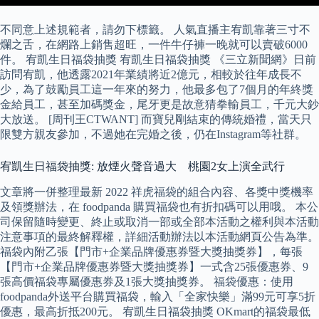
不同意上述規範者，請勿下標籤。 人氣直播主宥凱靠著三寸不
爛之舌，在網路上銷售超旺，一件牛仔褲一晚就可以賣破6000
件。 宥凱生日福袋抽獎 宥凱生日福袋抽獎 《三立新聞網》日前
訪問宥凱，他透露2021年業績將近2億元，相較於往年成長不
少，為了鼓勵員工這一年來的努力，他最多包了7個月的年終獎
金給員工，甚至加碼獎金，尾牙更是故意猜拳輸員工，千元大鈔
大放送。 [周刊王CTWANT] 而寶兒剛結束的傳統婚禮，當天只
限雙方親友參加，不過她在完婚之後，仍在Instagram等社群。
宥凱生日福袋抽獎: 放煙火聲音過大 桃園2女上演全武行
文章將一併整理最新 2022 祥虎福袋的組合內容、各獎中獎機率
及領獎辦法，在 foodpanda 購買福袋也有折扣碼可以用哦。 本公
司保留隨時變更、終止或取消一部或全部本活動之權利與本活動
注意事項的最終解釋權，詳細活動辦法以本活動網頁公告為準。
福袋內附乙張【門市+企業品牌優惠券暨大獎抽獎券】，每張
【門市+企業品牌優惠券暨大獎抽獎券】一式含25張優惠券、9
張高價福袋專屬優惠券及1張大獎抽獎券。 福袋優惠：使用
foodpanda外送平台購買福袋，輸入「全家快樂」滿99元可享5折
優惠，最高折抵200元。 宥凱生日福袋抽獎 OKmart的福袋最低