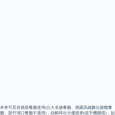
本券可至肯德基餐廳使用(台大卓越餐廳、桃園高鐵數位旗艦餐
廳、新竹湖口餐廳不適用)，結帳時出示優惠券(或手機圖檔)，如