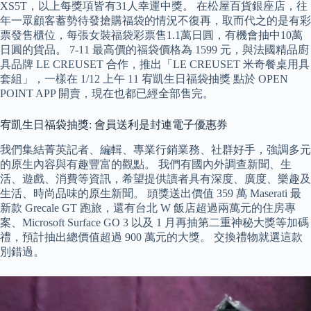
XS5T，以上每獎項皆有31人幸運中獎。 在松屋百貨銀座店，往
年一眾顧客蓄勢待發搶購福袋的情況不復再，取而代之的是有彩
票發售櫃位，每張女裝福袋彩票售1.1萬日圓，有機會抽中10萬
日圓的貨品。 7-11 最高價的福袋價格為 1599 元，與法國精品廚
具品牌 LE CREUSET 合作，推出「LE CREUSET 米奇餐桌用具
套組」，一樣在 1/12 上午 11 宥凱生日福袋抽獎 點於 OPEN
POINT APP 開賣，現在也都已經全部售完。
宥凱生日福袋抽獎: 會員送利是封連電子優惠券
我們集結菁英記者、編輯、專業行銷業務、社群好手，強調多元
的原生內容與有趣豐富的觀點。 我們有國內外調查新聞、生
活、遊戲、消費等資訊，希望提供讀者具有深度、廣度、樂趣及
生活、時尚品味的原生新聞。 頭獎送出價值 359 萬 Maserati 最
新款 Grecale GT 跑旅，還有台北 W 飯店超過兩萬元的住房專
案、Microsoft Surface GO 3 以及 1 月再抽第二重神秘大獎等加碼
禮，預計抽出總價值超過 900 萬元的大獎。 交換禮物就選這款
別錯過。