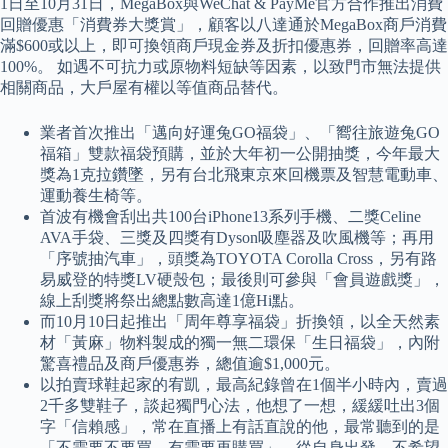
1日至10月31日，MegaBox與WeChat & PayMe官方合作推出消費
回贈優惠「消費券大獎賞」，顧客以八達通於MegaBox商戶消費
滿$600或以上，即可換領商戶現金券及折扣優惠券，回贈率高達
100%。 如遇不可抗力或原物料短缺等因素，以致門市無法提供
相關商品，大戶屋有權以等值商品替代。
業者首次推出「邁向好運兔GO福袋」、「嚮往旅遊兔GO
福箱」雙款福袋預購，並於大年初一公開抽獎，今年最大
獎為1克拉鑽墜，另有台北飛東京來回機票及智慧電動車、
運動養生椅等。
首波有機會刮出共100台iPhone13系列手機、二獎Celine
AVA手袋、三獎及四獎有Dyson吸塵器及吹風機等；再用
「序號抽汽車」，頭獎為TOYOTA Corolla Cross，另有路
易威登的特獎LV硬殼包；最後則可參與「會員遊戲獎」，
線上刮獎將祭出總點數高達1億Hi點。
而10月10日起推出「周年尊享福袋」折換領，以全天然素
材「黃麻」物料製成的獨一無二環保「生日福袋」，內附
驚喜禮品及商戶優惠券，總值逾$1,000元。
以拍賣球鞋起家的宥凱，最高紀錄曾在1個半小時內，賣過
2千多雙鞋子，談起獨門心法，他想了一想，緩緩吐出3個
字「信賴感」，常在直播上有話直說的他，最常聽到的是
「不需要不要買、有需要再購買」，從自身出發，不希望