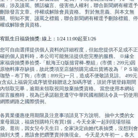
稱」涉及謾罵、髒話穢言、侵害他人權利，聯合新聞網有權逕予
刪除發言文章、停權或解除會員資格。 對於無意義、與本文無
關、明知不實、謾罵之標籤，聯合新聞網有權逕予刪除標籤、停
權或解除會員資格。
宥凱生日福袋抽獎: 線上：1/24 11:00起至1/26
您可自由選擇提供個人資料的詳細程度，但如您提供不足或不正
確的個人資料時，本公司可能無法提供您完整的服務。 ※緣全
家福袋抽獎券拾獎-「航海王Q版搥背棒-整組」(市價：299元)因
原物料庫存缺損，故此獎項至店舖預購完成出貨將改為「ＰＳ瑜
珈墊－布丁狗」(市價：899元)一只，造成不便敬請見諒。 499元
(含)以上福袋完成序號登錄贈送之加碼序號，須於序號登錄期間
內領取完畢，逾期未領取視同放棄抽獎資格。 當您使用本網站
留言服務時，視為已承諾願意遵守中華民國相關法令及一切使用
網際網路之國際慣例。
各異業優惠使用期限及注意事項請見下方說明。 抽中大獎的女
童母親說，福袋預購時只有買1個，今天全家一起到現場領福
袋、逛街，因女兒今天生日，全家決定由她代表抽獎，沒想到會
抽到大獎，應該會把鑽墜賣掉換現金。 今天是大年初一，各大