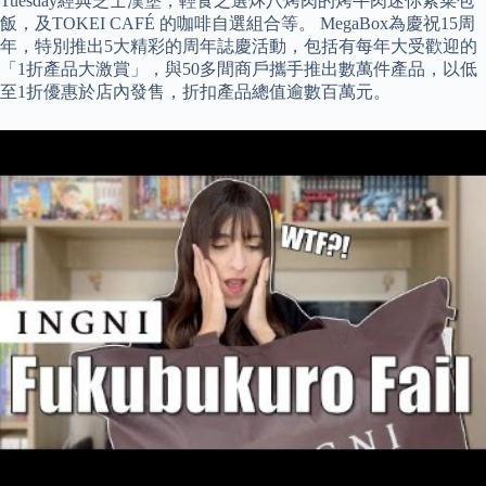
Tuesday經典芝士漢堡，輕食之選炑八烤肉的烤牛肉迷你紫菜包
飯，及TOKEI CAFÉ 的咖啡自選組合等。 MegaBox為慶祝15周
年，特別推出5大精彩的周年誌慶活動，包括有每年大受歡迎的
「1折產品大激賞」，與50多間商戶攜手推出數萬件產品，以低
至1折優惠於店內發售，折扣產品總值逾數百萬元。