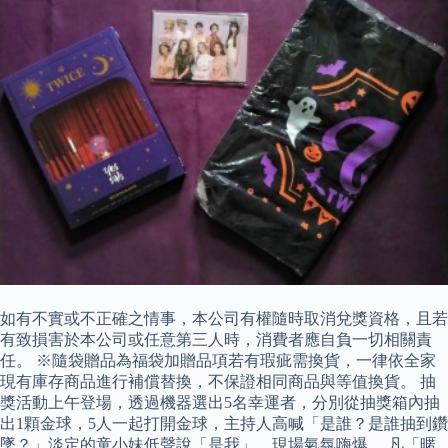
如有不實或不正確之情事，本公司有權隨時取消兌獎資格，且若
有致損害於本公司或任意第三人時，消費者應自負一切相關責
任。 ※隨袋贈品為福袋加贈品項若有瑕疵需換貨，一律依全家
現有庫存商品進行補償替換，不保證相同商品與等值換貨。 抽
獎活動上午登場，透過機器選出5名幸運者，分別從抽獎箱內抽
出1顆金球，5人一起打開金球，主持人高喊「是誰？是誰抽到鑽
墜？」淡定的童小妹低聲說「是我」，現場氣氛嗨爆。 凡「暱