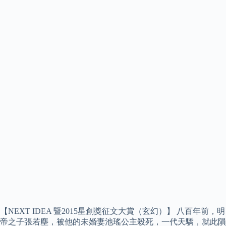
【NEXT IDEA 暨2015星創獎征文大賞（玄幻）】 八百年前，明
帝之子張若塵，被他的未婚妻池瑤公主殺死，一代天驕，就此隕