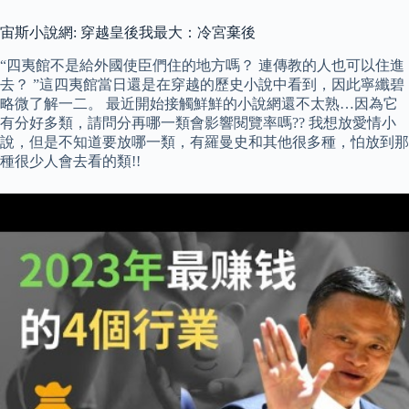
宙斯小說網: 穿越皇後我最大：冷宮棄後
“四夷館不是給外國使臣們住的地方嗎？ 連傳教的人也可以住進
去？ ”這四夷館當日還是在穿越的歷史小說中看到，因此寧纖碧
略微了解一二。 最近開始接觸鮮鮮的小說網還不太熟…因為它
有分好多類，請問分再哪一類會影響閱覽率嗎?? 我想放愛情小
說，但是不知道要放哪一類，有羅曼史和其他很多種，怕放到那
種很少人會去看的類!!