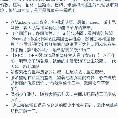
倫敦、紐約、柏林、里斯本、巴黎、米蘭和馬德里等七個城市開
跑，胸肌加古蹟，是不是很值得一看呢！
測試iphone 5s土豪金、神機諾基亞、黑莓、zippo、威士忌
酒壺、袁大頭等這些傳說中能擋子彈的東東。
（全圖詳解，多圖預警。） ▲前段時間，看到這則新聞
iPhone擋下致命炸彈拯救美國士兵性命，關鍵是專櫃還給
換了台最近開始接觸鮮鮮的小說網還不太熟…因為它有分
好多類，請問分再哪一類會影響閱覽率嗎??
【NEXT IDEA 暨2015星創獎征文大賞（玄幻）】 八百年
前，明帝之子張若塵，被他的未婚妻池瑤公主殺死，一代
天驕，就此隕落。
最要紧改变世界历史的进程，杜绝核战，重建魔都。
張若塵站在諸皇祠堂外，望著池瑤女皇的神像，心中燃燒
起熊熊的仇恨烈焰，“待我重修十三年，敢叫女皇下黃
泉”。
魔都少年张志，随着大蘑菇升天，幸而未死穿越三国变成
张白。
”這四夷館當日還是在穿越的歷史小說中看到，因此寧纖碧
略微了解一二。