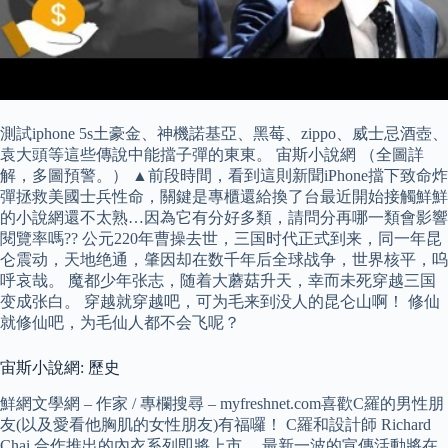
測試iphone 5s土豪金、神機諾基亞、黑莓、zippo、威士忌酒壺、
袁大頭等這些傳說中能擋子彈的東東。 宙斯小說網 （全圖詳
解，多圖預警。） ▲前段時間，看到這則新聞iPhone擋下致命炸
彈拯救美國士兵性命，關鍵是專櫃還給換了台最近開始接觸鮮鮮
的小說網還不太熟…因為它有分好多類，請問分再哪一類會影響
閱覽率嗎?? 公元220年曹操去世，三国时代正式到来，同一年昆
仑震动，天地绝通，肇因却在数千年后全球战争，世界核平，呜
呼哀哉。 魔都少年张志，随着大蘑菇升天，幸而未死穿越三国
变成张白。 穿越就穿越吧，可为毛来到没人的昆仑山啊！ 修仙
就修仙吧，为毛仙人都不会飞呢？
宙斯小說網: 歷史
鮮網文學網 – 作家 / 專欄搜尋 – myfreshnet.com喜歡C羅的男性朋
友(以及愛看他胸肌的女性朋友)有福囉！ C羅和設計師 Richard
Chai 合作推出的內衣系列即將上市。 最新一波的宣傳活動將在