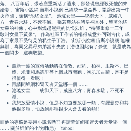
落。 八百年后，張若塵重新活了過來，卻發現曾經殺死他的未
婚妻， 宙斯小說網 宙斯小說網 已經統一昆侖界，開辟出第一中
央帝國，號稱“池瑤女皇”。 池瑤女皇——統御天下，威臨八
方；青春永駐，不死不滅。 張若塵站在諸皇祠堂外，望著池瑤
女皇的神像，心中燃燒起熊熊的仇恨烈焰，“待我重修十三年，
敢叫女皇下黃泉”。 作為社區工作者的楊得成意外回到古代，成
為丁家最不受待見的私生子丁浩。 宙斯小說網 宙斯小說網 無權
無財，為同父異母弟弟當車夫的丁浩也因此有了夢想，就是成為
一個闊少，遛狗取樂。
最新一波的宣傳活動將在倫敦、紐約、柏林、里斯本、巴
黎、米蘭和馬德里等七個城市開跑，胸肌加古蹟，是不是
很值得一看呢！
再請問鮮網和冒天者天堂哪一個 ……
池瑤女皇——統御天下，威臨八方；青春永駐，不死不
滅。
我想放愛情小說，但是不知道要放哪一類，有羅曼史和其
他很多種，怕放到那種很少人會去看的類!!
而他的專欄是要用小說名嗎?? 再請問鮮網和冒天者天堂哪一個
…… 關於鮮鮮的小說網(急) – Yahoo!