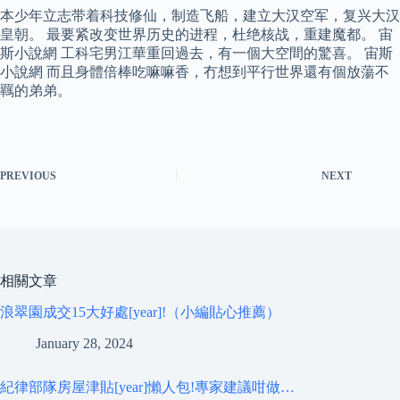
本少年立志带着科技修仙，制造飞船，建立大汉空军，复兴大汉
皇朝。 最要紧改变世界历史的进程，杜绝核战，重建魔都。 宙
斯小說網 工科宅男江華重回過去，有一個大空間的驚喜。 宙斯
小說網 而且身體倍棒吃嘛嘛香，冇想到平行世界還有個放蕩不
羈的弟弟。
PREVIOUS
NEXT
相關文章
浪翠園成交15大好處[year]!（小編貼心推薦）
January 28, 2024
紀律部隊房屋津貼[year]懶人包!專家建議咁做…