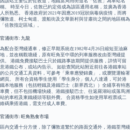
因該站主要位於佐敦道，地鐵當局用街道名「佐敦」為車站名
稱。 時至今日，佐敦已約定俗成為該區通用名稱，並廣為香港
人所熟悉。 香港政府於2021年因應2019冠狀病毒病疫情，而將
彌敦道、柯士甸道、渡船街及文華新村與甘肅街之間的地區稱為
「佐敦指定區域」。
官涌街市: 九龍
為配合荃灣綫通車，修正早期系統在1982年4月26日縮短至油麻
地，並改稱觀塘綫，原有旺角至中環的列車服務改由荃灣綫提
供。 港鐵免費接駁巴士只於鐵路事故期間提供服務，詳情可留
意港鐵公布，或站內告示。 如欲查閱此站附近前往各港鐵車站
的公共交通工具資料，可參考「乘車應變錦囊」，或瀏覽運輸署
網頁。 所有合資格學生使用「學生身分」個人八達通，可於港
鐵本地服務（包括輕鐵及港鐵巴士（新界西北））全綫享有特惠
車費，但不包括機場快綫、港鐵接駁巴士、往返羅湖站或落馬洲
站的車程及東鐵綫頭等額外費。 合資格學生如使用單程票或二
維碼乘搭港鐵，需支付成人車費。
官涌街市: 旺角熟食市場
區內交通十分方便，除了彌敦道繁忙的路面交通外，港鐵荃灣綫