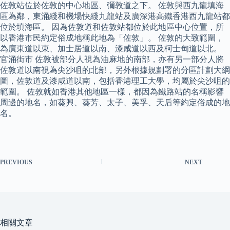
佐敦站位於佐敦的中心地區、彌敦道之下。 佐敦與西九龍填海
區為鄰，東涌綫和機場快綫九龍站及廣深港高鐵香港西九龍站都
位於填海區。 因為佐敦道和佐敦站都位於此地區中心位置，所
以香港市民約定俗成地稱此地為「佐敦」。 佐敦的大致範圍，
為廣東道以東、加士居道以南、漆咸道以西及柯士甸道以北。
官涌街市 佐敦被部分人視為油麻地的南部，亦有另一部分人將
佐敦道以南視為尖沙咀的北部，另外根據規劃署的分區計劃大綱
圖，佐敦道及漆咸道以南，包括香港理工大學，均屬於尖沙咀的
範圍。 佐敦就如香港其他地區一樣，都因為鐵路站的名稱影響
周邊的地名，如葵興、葵芳、太子、美孚、天后等約定俗成的地
名。
PREVIOUS
NEXT
相關文章