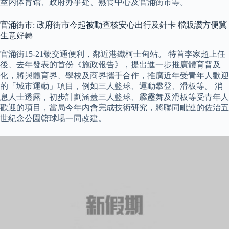
室内体育馆、政府办事处、熟食中心及官涌街市等。
官涌街市: 政府街市今起被動查核安心出行及針卡 檔販讚方便冀
生意好轉
官涌街15-21號交通便利，鄰近港鐵柯士甸站。 特首李家超上任
後、去年發表的首份《施政報告》，提出進一步推廣體育普及
化，將與體育界、學校及商界攜手合作，推廣近年受青年人歡迎
的「城市運動」項目，例如三人籃球、運動攀登、滑板等。 消
息人士透露，初步計劃涵蓋三人籃球、霹靂舞及滑板等受青年人
歡迎的項目，當局今年內會完成技術研究，將聯同毗連的佐治五
世紀念公園籃球場一同改建。