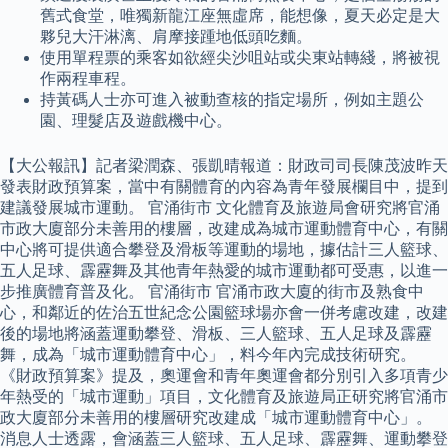
舊式食堂，唯獨新龍江座無虛席，能想像，夏天必定是大
夥兒大汗淋漓、肩摩接踵地低頭吃麵。
使用單程票的乘客如欲經尖沙咀站或尖東站轉綫，將被視
作兩程車程。
持黃碼人士亦可進入被動查核的指定場所，例如主題公
園、理髮店及遊戲機中心。
【大公報訊】記者梁潤森、張凱晴報道：財政司司長陳茂波昨天
發表財政預算案，當中有關體育的內容為青年發展欄目中，提到
建議發展城市運動。 官涌街市 文化體育及旅遊局會研究將官涌
市政大廈部分未善用的樓層，改建成為城市運動體育中心，有關
中心將可提供適合攀登及滑板等運動的場地，據估計三人籃球、
五人足球、霹靂舞及其他青年熱愛的城市運動都可受惠，以進一
步推廣體育普及化。 官涌街市 官涌市政大廈的街市及熟食中
心，和鄰近的佐治五世紀念公園籃球場亦會一併考慮改建，改建
後的場地將涵蓋運動攀登、滑板、三人籃球、五人足球及霹靂
舞，成為「城市運動體育中心」，料今年內完成技術研究。
《財政預算案》提及，奧運會和青年奧運會都分別引入多項青少
年熱受的「城市運動」項目，文化體育及旅遊局正研究將官涌市
政大廈部分未善用的樓層研究改建成「城市運動體育中心」。
消息人士透露，會涵蓋三人籃球、五人足球、霹靂舞、運動攀登