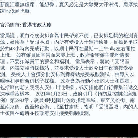
新龍江座無虛席，能想像，夏天必定是大夥兒大汗淋漓、肩摩接
踵地低頭吃麵。
官涌街市: 香港市政大廈
當局說，明白今次安排會為市民帶來不便，已安排足夠的檢測資
源，盡快為「受限區域」內所有受檢人士進行檢測，目標是爭取
於約48小時內完成行動，以期市民可在星期一上午6時左右開始
上班。 如有僱員因宣告而未能上班，政府希望僱主能酌情處
理，不要扣減員工的薪金和福利。 當局表示，將於「受限區
域」內設立臨時採樣站，並要求受檢人士於今日午夜前接受檢
測。 受檢人士會獲分批安排到採樣站接受核酸測試，由專人以
咽喉和鼻腔合併拭子採樣。 政府會為行動不便的人士和長者，
包括區內老人院院友安排上門採樣，或安排他們自行採集並遞交
深喉唾液樣本。 2021年1月23日，政府引用《預防及控制疾病規
例》第599J章，凌晨4時起圍封佐敦指定區域，東至吳松街、南
至南京街、西至炮台街、北至甘肅街，指明「受限區域」內的人
士須留在處所並按政府安排接受強制檢測。