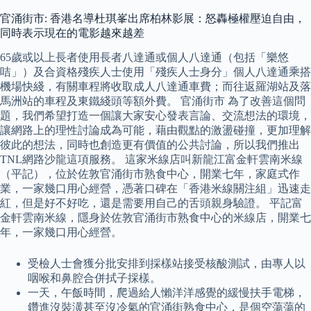
官涌街市: 香港名導杜琪峯出席柏林影展：怒轟極權壓迫自由，
同時表示現在的電影越來越差
65歲或以上長者使用長者八達通或個人八達通（包括「樂悠
咭」）及合資格殘疾人士使用「殘疾人士身分」個人八達通乘搭
機場快綫，有關車程將收取成人八達通車費；而往返羅湖站及落
馬洲站的車程及東鐵綫頭等額外費。 官涌街市 為了改善這個問
題，我們希望打造一個讓大家安心發表言論、交流想法的環境，
讓網路上的理性討論成為可能，藉由觀點的激盪碰撞，更加理解
彼此的想法，同時也創造更有價值的公共討論，所以我們推出
TNL網路沙龍這項服務。 這家米線店叫新龍江富金軒雲南米線
（平記），位於佐敦官涌街市熟食中心，開業七年，家庭式作
業，一家幾口用心經營，憑著口碑在「香港米線關注組」迅速走
紅，但是好不好吃，還是需要用自己的舌頭親身驗證。 平記富
金軒雲南米線，隱身於佐敦官涌街市熟食中心的米線店，開業七
年，一家幾口用心經營。
受檢人士會獲分批安排到採樣站接受核酸測試，由專人以
咽喉和鼻腔合併拭子採樣。
一天，午飯時間，爬過給人懶洋洋感覺的緩慢扶手電梯，
鑽進沒裝潢甚至沒冷氣的官涌街熟食中心，是個空蕩蕩的