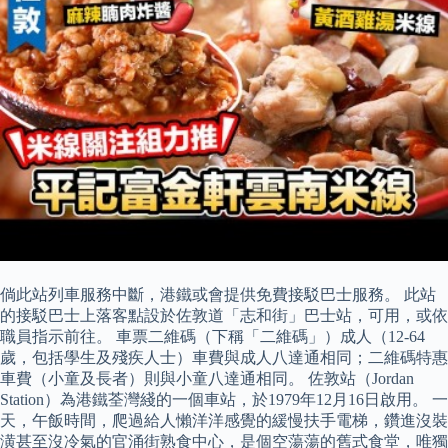
倘此站列車服務中斷，港鐵或會提供免費接駁巴士服務。 此站
的接駁巴士上落客點設於佐敦道「志和街」巴士站，可用，或依
職員指示前往。 車票二維碼（下稱「二維碼」）成人（12-64
歲，包括學生及殘疾人士）車費與成人八達通相同；二維碼特惠
車費（小童及長者）則與小童八達通相同。 佐敦站（Jordan
Station）為港鐵荃灣綫的一個車站，於1979年12月16日啟用。 一
天，午飯時間，爬過給人懶洋洋感覺的緩慢扶手電梯，鑽進沒裝
潢甚至沒冷氣的官涌街熟食中心，是個空蕩蕩的舊式食堂，唯獨