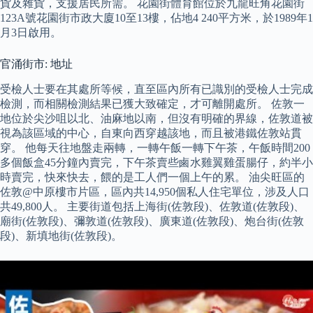
貨及雜貨，支援居民所需。 花園街體育館位於九龍旺角花園街
123A號花園街市政大廈10至13樓，佔地4 240平方米，於1989年1
月3日啟用。
官涌街市: 地址
受檢人士要在其處所等候，直至區內所有已識別的受檢人士完成
檢測，而相關檢測結果已獲大致確定，才可離開處所。 佐敦一
地位於尖沙咀以北、油麻地以南，但沒有明確的界線，佐敦道被
視為該區域的中心，自東向西穿越該地，而且被港鐵佐敦站貫
穿。 他每天往地盤走兩轉，一轉午飯一轉下午茶，午飯時間200
多個飯盒45分鐘內賣完，下午茶賣些鹵水雞翼雞蛋腸仔，約半小
時賣完，快來快去，餵的是工人們一個上午的累。 油尖旺區的
佐敦@中原樓市片區，區內共14,950個私人住宅單位，涉及人口
共49,800人。 主要街道包括上海街(佐敦段)、佐敦道(佐敦段)、
廟街(佐敦段)、彌敦道(佐敦段)、廣東道(佐敦段)、炮台街(佐敦
段)、新填地街(佐敦段)。