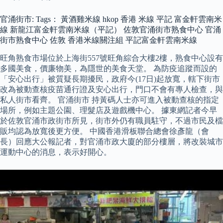
官涌街市: Tags： 黃酒雞米線 hkop 香港 米線 平記 富金軒雲南米
線 新龍江富金軒雲南米線（平記） 佐敦官涌街市熟食中心 官涌
街市熟食中心 佐敦 香港米線關注組 平記富金軒雲南米線
旺角熟食市場位於上海街557號旺角綜合大樓2樓，熟食中心設有
多國美食，價廉物美，為隱世的美食天堂。 為防疫追蹤而設的
「安心出行」被質疑長期擾民，政府今(17日)起放寬，轄下街市
改為被動查核疫苗通行證及安心出行，門口不會有專人檢查，與
私人街市看齊。 官涌街市 持黃碼人士亦可進入被動查核的指定
場所，例如主題公園、理髮店及遊戲機中心。 據東網記者今早
於佐敦官涌市政街市所見，街市外仍有職員駐守，不過市民及檔
販均認為放寬後更方便。 中國香港滑板聯合總會徐彥龍（會
長）回應大公報記者，對官涌市政大廈的部分樓層，將改裝城市
運動中心的消息，表示好開心。