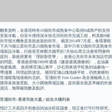
翻查資料，全港現時有10個街市或熟食中心取得8成商戶的支持
安裝冷氣，但至今僅得深水埗北河街街市完成工程，料其餘9個
街市很大機會是首批改裝的街市。 截至2014年7月底，食環署轄
下共76個公眾街市及25個熟食市場，當中只有32個街市及熟食市
場裝設冷氣，行政長官林鄭月娥早於7月份出席立法會答問會時
提到，新政府要有「理財新哲學」，改善公共街市未有加設空調
的問題。 香港政府喺1909年通過《建築避風塘條例》，起油蔴
地避風塘。 政府將官涌山夷平，沙石用來填平旺角到油麻地一
帶淺灘，同埋起防波堤。 雖則官涌山塊地移平咗，仍然會睇到
官涌呢塊地係南向北斜。 官涌街市 Free Guider 為全港輪椅人士
搜尋各旅遊景點、大小購物商場設施，提供最全面及準確的外遊
資訊，無障礙指數及點評。
官涌街市: 香港市政大廈／綜合大樓列表
預計三月底四月初會諮詢油尖旺區議會，現正進行可行性研究。