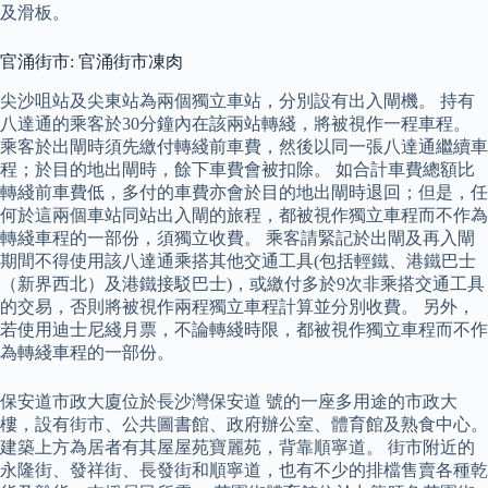
及滑板。
官涌街市: 官涌街市凍肉
尖沙咀站及尖東站為兩個獨立車站，分別設有出入閘機。 持有
八達通的乘客於30分鐘內在該兩站轉綫，將被視作一程車程。
乘客於出閘時須先繳付轉綫前車費，然後以同一張八達通繼續車
程；於目的地出閘時，餘下車費會被扣除。 如合計車費總額比
轉綫前車費低，多付的車費亦會於目的地出閘時退回；但是，任
何於這兩個車站同站出入閘的旅程，都被視作獨立車程而不作為
轉綫車程的一部份，須獨立收費。 乘客請緊記於出閘及再入閘
期間不得使用該八達通乘搭其他交通工具(包括輕鐵、港鐵巴士
（新界西北）及港鐵接駁巴士)，或繳付多於9次非乘搭交通工具
的交易，否則將被視作兩程獨立車程計算並分別收費。 另外，
若使用迪士尼綫月票，不論轉綫時限，都被視作獨立車程而不作
為轉綫車程的一部份。
保安道市政大廈位於長沙灣保安道 號的一座多用途的市政大
樓，設有街市、公共圖書館、政府辦公室、體育館及熟食中心。
建築上方為居者有其屋屋苑寶麗苑，背靠順寧道。 街市附近的
永隆街、發祥街、長發街和順寧道，也有不少的排檔售賣各種乾