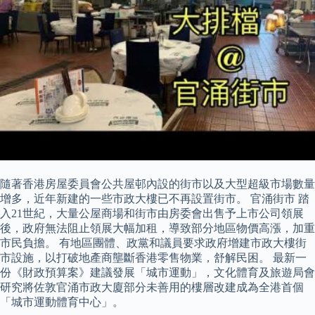
隨著香港房屋委員會公共屋邨內設的街市以及大型超級市場數量
增多，近年新建的一些市政大樓已不再設置街市。 官涌街市 踏
入21世紀，大量公屋商場和街市由房委會出售予上市公司領展
後，政府無法阻止領展大幅加租，導致部分地區物價高漲，加重
市民負擔。 有地區團體、政黨和議員要求政府增建市政大樓街
市設施，以打破地產商壟斷香港零售物業，舒解民困。 最新一
份《財政預算案》建議發展「城市運動」，文化體育及旅遊局會
研究將佐敦官涌市政大廈部分未善用的樓層改建成為全港首個
「城市運動體育中心」。