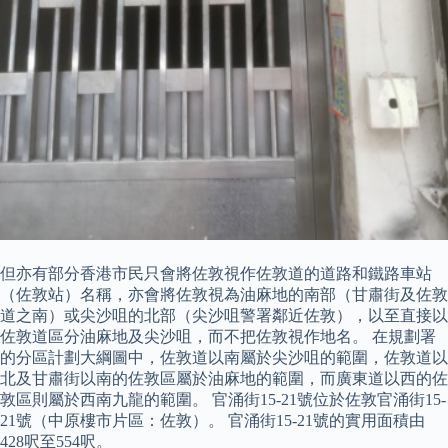
但亦有部分香港市民只會將佐敦視作佐敦道的道路和鐵路車站
（佐敦站）名稱，亦會將佐敦視為油麻地的南部（甘肅街及佐敦
道之南）或尖沙咀的北部（尖沙咀警署鄰近佐敦），以至直接以
佐敦道區分油麻地及尖沙咀，而不把佐敦視作地名。 在規劃署
的分區計劃大綱圖中，佐敦道以南屬於尖沙咀的範圍，佐敦道以
北及甘肅街以南的佐敦區屬於油麻地的範圍，而廣東道以西的佐
敦區則屬於西南九龍的範圍。 官涌街15-21號位於佐敦官涌街15-
21號（中原樓市片區：佐敦）。 官涌街15-21號的實用面積由
428呎至554呎。