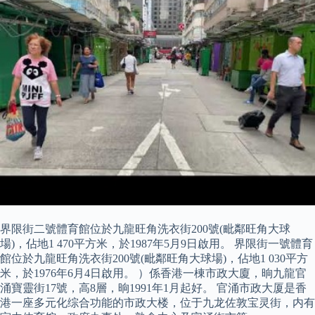
界限街二號體育館位於九龍旺角洗衣街200號(毗鄰旺角大球
場)，佔地1 470平方米，於1987年5月9日啟用。 界限街一號體育
館位於九龍旺角洗衣街200號(毗鄰旺角大球場)，佔地1 030平方
米，於1976年6月4日啟用。 ）係香港一棟市政大廈，晌九龍官
涌寶靈街17號，高8層，晌1991年1月起好。 官涌市政大厦是香
港一座多元化综合功能的市政大楼，位于九龙佐敦宝灵街，内有