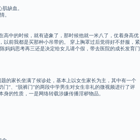
心肌缺血。
情。
人在高中的时候，就有迹象了，那时候他就一米八了，仗着身高优
，以前我都是买那种小吊带的。 穿上胸罩过后觉得好不舒服，紧
，陈妈妈思考再三还是决定给女儿请个假，带去医院的成长发育门
问题的家长坐满了候诊处，基本上以女生家长为主，其中有一个
门”、“脱裤门”的两段中学男生对女生非礼的微视频进行了评
情本身的性质，一是网络转载涉嫌传播淫秽物品。