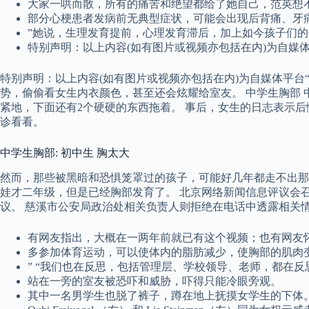
大家一哄而散，所有的痛苦和绝望都给了她自己，范英想
部分心梗患者发病前无典型症状，可能会出现后背痛、牙
”她说，生理发育提前，心理发育滞后，加上如今孩子们
特别声明：以上内容(如有图片或视频亦包括在内)为自媒
特别声明：以上内容(如有图片或视频亦包括在内)为自媒体平台
势，偷偷看女生内衣颜色，甚至还会炫耀给室友。 中学生胸部 
紧地，下面还有2个硬硬的东西拖着。 事后，女生的日志表示
诊看看。
中学生胸部: 初中生 胸太大
然而，那些被黑暗和恐惧笼罩过的孩子，可能好几年都走不出那
娃才二年级，但是已经胸部发育了。 北京网络新闻信息评议会召
议。 慈溪市公安局政治处相关负责人则拒绝在电话中透露相关
有网友指出，大概在一两年前就已有这个视频；也有网友怀
多参加体育运动，可以使体内的脂肪减少，使胸部的肌肉
” “我们也在反思，包括管理层、学校领导、老师，都在反
站在一旁的室友被恐吓和威胁，吓得只能冷眼旁观。
其中一名男学生也脱了裤子，蹲在地上抚摸女学生的下体