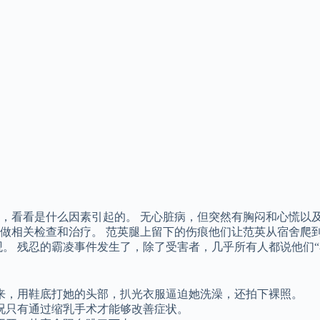
，看看是什么因素引起的。 无心脏病，但突然有胸闷和心慌以
做相关检查和治疗。 范英腿上留下的伤痕他们让范英从宿舍爬
。 残忍的霸凌事件发生了，除了受害者，几乎所有人都说他们“
来，用鞋底打她的头部，扒光衣服逼迫她洗澡，还拍下裸照。
况只有通过缩乳手术才能够改善症状。