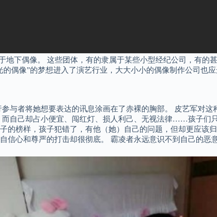
于地下偶像。 这些团体，有的隶属于某些小型经纪公司，有的甚
光的偶像”的梦想进入了演艺行业，大大小小的偶像制作公司也应
的女性游行参与者将她想要表达的讯息涂画在了赤裸的胸部。 皮艺军
，而自己却占小便宜、闯红灯、损人利己、无视法律……孩子们只
子的榜样，孩子犯错了，有他（她）自己的问题，但却更应该归
自信心和尊严的打击却很彻底。 霸凌者永远意识不到自己的恶