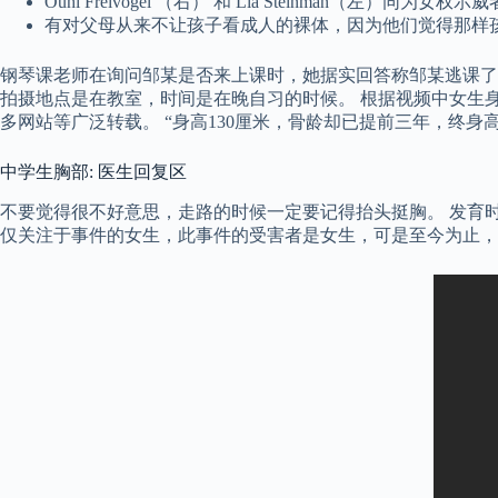
Ouhi Freivogel （右） 和 Lia Steinman
有对父母从来不让孩子看成人的裸体，因为他们觉得那样
钢琴课老师在询问邹某是否来上课时，她据实回答称邹某逃课了，
拍摄地点是在教室，时间是在晚自习的时候。 根据视频中女生
多网站等广泛转载。 “身高130厘米，骨龄却已提前三年，终身高
中学生胸部: 医生回复区
不要觉得很不好意思，走路的时候一定要记得抬头挺胸。 发育
仅关注于事件的女生，此事件的受害者是女生，可是至今为止，