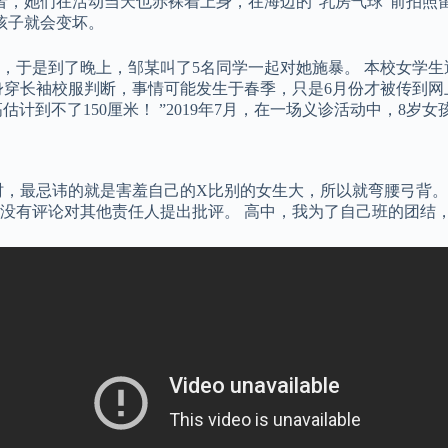
（左）同为女权示威者，她们在活动当天也赤裸着上身，在海边的“乳房气球”前拍
孩子就会变坏。
于是到了晚上，邹某叫了5名同学一起对她施暴。 本校女学生透
身穿长袖校服判断，事情可能发生于春季，只是6月份才被传到网
估计到不了150厘米！ ”2019年7月，在一场义诊活动中，8岁
时，最忌讳的就是害羞自己的X比别的女生大，所以就弯腰弓背。
没有评论对其他责任人提出批评。 高中，我为了自己班的团结