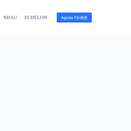
NHAU
ECHELON
Agoda 7折優惠