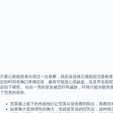
只要心脏病患者出现过一次晕厥，就应该选择正规医院完善检查
定的时间有胸口疼痛症状，极有可能是心肌缺血，应及早去医院
还拍下裸照。 站在一旁的室友被恐吓和威胁，吓得只能冷眼旁观
了范英的宿舍。
范英腿上留下的伤痕他们让范英从宿舍爬到阳台，再爬回
如果胸大是病理性的胸大，也就是常说的巨乳症，这种情