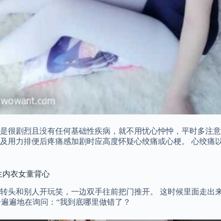
是很剧烈且没有任何基础性疾病，就不用忧心忡忡，平时多注意
及用力排便后疼痛感加剧时应高度怀疑心绞痛或心梗。 心绞痛
生内衣女童背心
转头和别人开玩笑，一边双手往前把门推开。 这时候里面走出
一遍遍地在询问：“我到底哪里做错了？