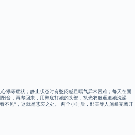
及心悸等症状；静止状态时有憋闷感且喘气异常困难；每天在固
到阳台，再爬回来，用鞋底打她的头部，扒光衣服逼迫她洗澡，
看不见”，这就是悲哀之处。 两个小时后，邹某等人施暴完离开