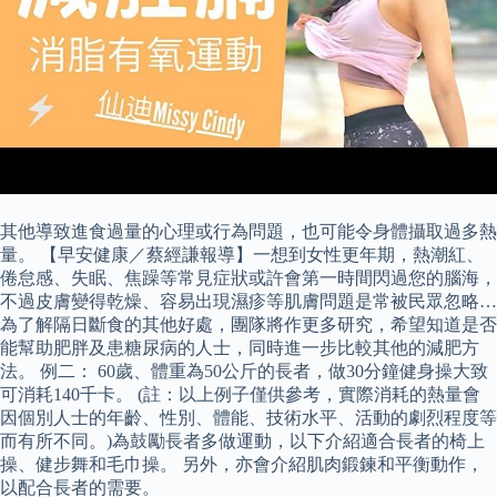
其他導致進食過量的心理或行為問題，也可能令身體攝取過多熱
量。 【早安健康／蔡經謙報導】一想到女性更年期，熱潮紅、
倦怠感、失眠、焦躁等常見症狀或許會第一時間閃過您的腦海，
不過皮膚變得乾燥、容易出現濕疹等肌膚問題是常被民眾忽略…
為了解隔日斷食的其他好處，團隊將作更多研究，希望知道是否
能幫助肥胖及患糖尿病的人士，同時進一步比較其他的減肥方
法。 例二： 60歲、體重為50公斤的長者，做30分鐘健身操大致
可消耗140千卡。 (註：以上例子僅供參考，實際消耗的熱量會
因個別人士的年齡、性別、體能、技術水平、活動的劇烈程度等
而有所不同。)為鼓勵長者多做運動，以下介紹適合長者的椅上
操、健步舞和毛巾操。 另外，亦會介紹肌肉鍛鍊和平衡動作，
以配合長者的需要。