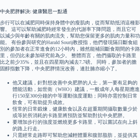
中央肥胖解決: 健康醫思一點通
步行可以在減肥同時保持身體中的瘦肌肉，從而幫助抵消這種影
響。 這可以幫助減肥時經常發生的代謝率下降問題，而且它可
以減少與年齡有關的肌肉流失，幫助您保留更多的肌肉力量和功
能。 有份參與研究的Harald Sourij教授指，他們發現隔日斷食組
別的參加者在正常進食的12小時內，雖然能補回斷食期間的卡路
里，但仍比未參加研究前為少。 整體而言，他們攝取的卡路里
比之前少35%，並且在四星期內減去7.7磅。 同時，參加者的膽
固醇指數下降，中央肥胖情況改善，連肚腩亦縮小了。
他又建議，針對想改善中央肥胖的人士，第一要有足夠的
體能活動，如世衛（WHO）建議，一般成年人每星期應進
行150至300分鐘的中等運動強度運動；同時亦需控制日常
飲食，可有助提升成效。
恆常的日常鍛煉，健康飲食以及在超重期間攝取數量少於
或等於所消耗的卡路里將預防並幫助對抗中央肥胖。
要增加步行的強度並燃燒更多卡路里，可以嘗試在向上斜
的路上行走。
只需經常走路即可幫助您減輕體重和腹部脂肪，並提供其