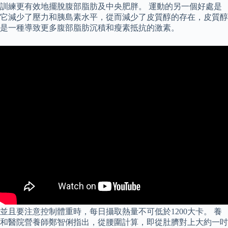
訓練更有效地擺脫腹部脂肪及中央肥胖。 運動的另一個好處是
它減少了壓力和胰島素水平，從而減少了皮質醇的存在，皮質醇
是一種導致更多腹部脂肪沉積和瘦素抵抗的激素。
並且要注意控制體重時，每日攝取熱量不可低於1200大卡。 養
和醫院營養師鄭智俐指出，從腰圍計算，即從肚臍對上大約一吋