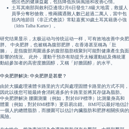
他出色的健康益處，包括降低疾病風險和改善心情。
土耳其南部與敘利亞邊境2月6日發生7.8級大地震，救援人
員爭分奪秒搶救，惟兩國遇難人數已超過二萬人，當中包
括內地節目《非正式會談》常駐嘉賓30歲土耳其籍唐小強
（Idris Talha Kartav）。
研究结果显示，太极运动与传统运动一样，可有效地改善中央肥
胖。 中央肥胖，也被稱為腹部肥胖，在香港甚至稱為「肚
腩」，是指腹部周圍過多的腹部脂肪積聚到可能對健康產生負面
影響的情況。 此外，運動干預亦有助提升太極運動組及傳統運
動組參加者的高密度膽固醇，又稱「好膽固醇」的水平。
中央肥胖解決: 中央肥胖是甚麼？
由於大腦處理液體卡路里的方式與處理固體卡路里的方式不同，
因此以後您可能最終會消耗過多的卡路里並將其存儲為脂肪。
中央肥胖解決 腰圍測量（例如，對於BFP標準）比測量身高和
體重（例如，對於BMI標準）更容易出錯。 BMI可以最好地估計
一個人的總體脂肪，而腰圍可以估計內臟脂肪和肥胖相關疾病的
風險。