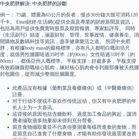
中央肥胖解決: 中央肥胖的診斷
例一： 75歲、體重為65公斤的長者，慢步30分鐘大致可消耗120
千卡。 Etnet財經‧生活網()提供全面及專業的財經新聞及資訊，
包括為用戶提供免費實時股票及期貨報價、專家點評等。 同時
《生活副刊》頻道，涵蓋財智、管理、世事政情、健康養生、消
閒購物及數碼科技等資訊，盡享健康樂活之道。 所謂中央肥
胖，有根據body mass的嚴格標準，亦有凡人都明白嘅街坊尺
度，就係男性腰圍唔過35吋半（約90cm）女性唔過31吋半（約
80cm），都係亞州人嘅標準。 平板支撐：好處多多，平板支撐
有效鍛鍊腹部嘅核心肌肉，練好核心肌肉會令到腹部像被天然腰
封包圍住，從而減少整個肚腩圍度。
此產品沒有根據《藥劑業及毒藥條例》或《中醫藥條例》
註冊。
对于行动不便或不喜欢作传统运动，但又有中央肥胖的年
长人士为一大喜讯。
這背後的原因包括含糖飲料、過度加工食品的興起，讓消
費者攝取過多熱量卻未得到充分營養。
留意食物攝取量並不代表你要測量每樣所進食的食物，而
是留意自己進食了什麼食物，才能有助你發現最需要改善