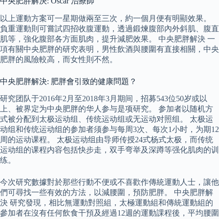
中央肥胖解決: Oscar 治療師
以上運動方案可一星期做兩至三次，約一個月便有明顯效果。
負重運動則可嘗試四招收腹運動，透過鍛煉腹部內外斜肌、腹直
肌等，強化腹部各方面肌肉，提升減肥效果。 中央肥胖解決 一
項有關中央肥胖的研究表明，男性飲酒與腰圍有直接相關，中央
肥胖的風險較高，而女性則不然。
中央肥胖解決: 肥胖會引致的健康問題？
研究团队于2016年2月至2018年3月期间，招募543位50岁或以
上、被界定为中央肥胖的华人参与是项研究。 参加者以随机方
式被分配到太极运动组、传统运动组或无运动对照组。 太极运
动组和传统运动组的参加者须参与每周3次、每次1小时，为期12
周的运动课程。 太极运动组由导师传授24式杨式太极，而传统
运动组的课程内容包括快步走，双手弯举及深蹲等强化肌肉的训
练。
今次研究數據對於那些行動不便或不喜歡作傳統運動人士，讓他
們可尋找一些有效的方法，以減腰圍，預防肥胖。 中央肥胖解
決 研究發現，相比無運動對照組，太極運動組和傳統運動組的
參加者在沒有任何飲食干預及經過12週的運動課程後，平均腰圍