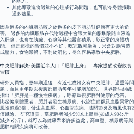
的地方。
其他導致進食過量的心理或行為問題，也可能令身體攝取
過多熱量。
因為過多的內臟脂肪較之於過多的皮下脂肪對健康有更大的危
害。 過多的內臟脂肪在代謝過程中會讓大量的脂肪酸隨血液進
入肝臟，也會在胰臟、心臟等其他器官積累，影正常的身體功
能。 但是這樣的習慣並不不好，吃完飯就坐著，只會對腸胃造
成壓力，食物滯留，不利於消化，長久容易導致中央肥胖。
中央肥胖解決: 美國近半人口「肥胖上身」 專家提醒改變飲食
習慣
研究人員指，更年期過後，有近七成婦女有中央肥胖、過重等問
題，而且更年期以後腹部脂肪每年可能增加8%。 世界衛生組織
指出「肥胖是一種慢性疾病」，呼籲重視肥胖對健康的危害。
比起健康體重者，肥胖者發生糖尿病、代謝症候群及血脂異常的
風險超過3倍，發生高血壓、心血管疾病、膝關節炎及痛風也有2
倍風險。 研究證實，當肥胖者減少5%以上體重(如成人90公斤，
減少5公斤)，就可以為健康帶來許多益處，高血壓、糖尿病等與
肥胖相關疾病將可改善。