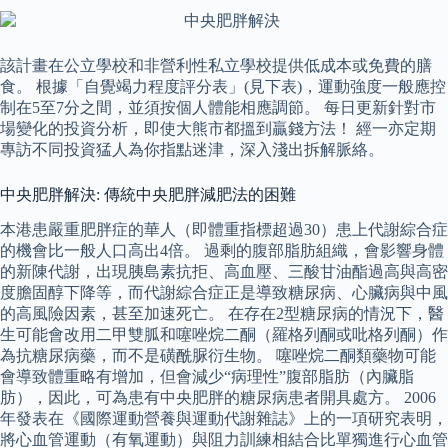
該計畫在公立學校和非營利性私立學校提供低成本或免費的膳
食。 根據「自覺竭力程度評分表」(見下表)，運動強度一般應控
制在5至7分之間，並須按個人體能相應調節。 每日更新針對市
場變化的投資分析，即使大熊市都搵到贏錢方法！ 經一亦定期
專訪不同投資猛人為你指點迷津，深入淺出拆解脈絡。
中央肥胖解決: 傳統中央肥胖減肥法的困難
本港患嚴重肥胖症的華人（即體重指標超過30）患上代謝綜合症
的機會比一般人口高出4倍。 過剩的腹部脂肪組織，會影響身體
的新陳代謝，出現胰島素抗拒、高血壓、三酸甘油酯過高與高密
度膽固醇下降等，而代謝綜合症正是導致糖尿病、心臟病與中風
的高風險因素，甚至加速死亡。 在存在2型糖尿病的情況下，醫
生可能會改用二甲雙胍和噻唑烷二酮（羅格列酮或吡格列酮）作
為抗糖尿病藥，而不是磺酰脲衍生物。 噻唑烷二酮類藥物可能
會導致體重略有增加，但會減少“病理性”腹部脂肪（內臟脂
肪），因此，可為患有中央肥胖的糖尿病患者開具處方。 2006
年發表在《國際運動營養與運動代謝雜誌》上的一項研究表明，
將心血管運動（有氧運動）與阻力訓練相結合比單獨進行心血管