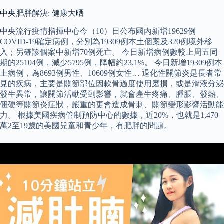
中央肥胖解決: 健康大晒
中央流行疫情指揮中心今（10）日公布國內新增19629例
COVID-19確定病例，分別為19309例本土個案及320例境外移
入；另確診個案中新增70例死亡。 今日新增病例數較上周五同
期的25104例，減少5795例，降幅約23.1%。 今日新增19309例本
土病例，為8693例男性、10609例女性… 退化性關節炎是長者常
見的疾病，主要是關節部位因軟骨過度使用磨損，或是滑液分泌
發生異常，讓關節活動受到影響，就會產生疼痛、腫脹、發熱、
僵硬等關節炎症狀，嚴重的更會造成骨刺、關節變形影響活動能
力。 根據美國疾病管制預防中心的數據，近20%，也就是1,470
萬2至19歲的美國兒童和青少年，有肥胖的問題。