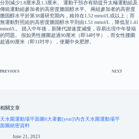
分別減少1.8厘米及1.3厘米。 運動干預亦有助提升太極運動組及
傳統運動組參加者的高密度膽固醇水平。 兩組參加者的高密度
膽固醇水平於第38週研究期內，維持在1.52 mmol/L或以上；而
無運動對照組的高密度膽固醇水平則由1.51 mmol/L，降低至1.41
mmol/L。 踏入中年後，新陳代謝速度減慢，容易出現中年發福
的問題。 假如男性腰圍超過90厘米（即34吋半），而女性腰圍
超過80厘米（即31吋半），便屬中央肥胖。
PREVIOUS
NEXT
相關文章
天水圍運動場平面圖6大著數[year]!內含天水圍運動場平
面圖絕密資料
June 21, 2023