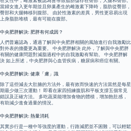
在女性中，雌激素被認為會導致脂肪儲存在臀部，大腿和臀部。
當婦女進入更年期並且卵巢產生的雌激素下降時，脂肪從臀部，
臀部和大腿轉移到腹部。 由於性激素的差異，男性更容易出現
上身脂肪堆積，最有可能在腹部。
中央肥胖解決: 肥胖有何成因？
人們普遍認為，通過了解與中央肥胖相關的風險進行自我激勵比
對外表的擔憂更為重要。 中央肥胖解決 此外，了解與中央肥胖
有關的健康問題對減脂過程中的自我激勵有幫助。 中央肥胖解
決 如上所述，中央肥胖與心血管疾病，糖尿病和癌症有關。
中央肥胖解決: 健康「膚」識
除了這些減去大肚腩的方法外，最有效而快速的方法當然是每星
期最少做三次運動！ 即看在家四招練腹肌和平板支撐五個常見
錯誤及正確方法。 多吃蔬菜能增加食物的體積，增加飽肚感，
有助減少進食過量的情況。
中央肥胖解決: 熱量消耗
其實步行是一種中等強度的運動，行路減肥並不困難，可以輕鬆