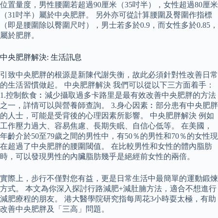
位置量度，男性腰圍若超過90厘米（35吋半），女性超過80厘米
（31吋半）屬於中央肥胖。 另外亦可從計算腰圍及臀圍作指標
（即是腰圍除以臀圍尺吋），男士若多於0.9，而女性多於0.85，
屬於肥胖。
中央肥胖解決: 生活訊息
引致中央肥胖的根源是新陳代謝失衡，故此必須針對性改善日常
的生活習慣做起。 中央肥胖解決 我們可以從以下三方面着手：
1.控制飲食︰減少攝取過多卡路里是最有效改善中央肥胖的方法
之一，詳情可以與營養師查詢。 3.身心因素︰部分患有中央肥胖
的人士，可能是受背後的心理因素所影響。 中央肥胖解決 例如
工作壓力過大、容易焦慮、長期失眠、自信心低等。 在美國，
年齡介於50至79歲之間的男性中，有50％的男性和70％的女性現
在超過了中央肥胖的腰圍閾值。 在比較男性和女性的體內脂肪
時，可以發現男性的內臟脂肪幾乎是絕經前女性的兩倍。
實際上，步行不僅對您有益，更是日常生活中最簡單的運動鍛煉
方式。 本文為你深入探討行路減肥+減肚腩方法，適合不想進行
減肥療程的朋友。 港大醫學院研究指每周花3小時耍太極，有助
改善中央肥胖及「三高」問題。