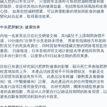
融入您的日常生活中。 只需經常走路即可幫助您減輕體重和腹
部脂肪，並提供其他出色的健康益處，包括降低疾病風險和改善
心情。 如果您想減輕體重，可以將運動量的增加與飲食的健康
變化結合起來，取得最佳效果。
中央肥胖解決: 健康快車
內地一名家長近日在社交網發文稱，其8歲兒子上課期間身體不
適，10分鐘內7次舉手示意老師未理會。 男家長指摘校方和老師
對其兒子的死負有責任，同時質疑學校隱藏完整的閉路電視監控
畫面。 日媒報道，日本首相岸田文雄計劃提名學者植田和男為
日本央行新行長，以接替4月8日結束任期的黑田東彥。
目前已有廣泛研究探討肥胖對健康的影響，顯示死亡率會隨肥胖
程度增加而上升。 本產品功效需視乎不同身體狀況、年齡及生
活習慣等因素或有所不同。 此產品沒有根據《藥劑業及毒藥條
例》或《中醫藥條例》註冊。 為此產品作出的任何聲稱亦沒有
為進行該等註冊而接受評核。 在研究期間，團隊持續監察參加
者的血糖指數，而這60人亦要自行記錄這段期間的飲食習慣，以
避免在斷食期間消耗額外的卡路里。