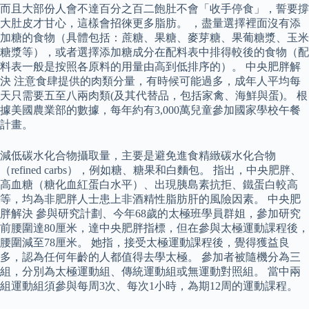
而且大部份人會不達百分之百二飽肚不會「收手停食」，誓要撐
大肚皮才甘心，這樣會招徠更多脂肪。 ，盡量選擇裡面沒有添
加糖的食物（具體包括：蔗糖、果糖、麥芽糖、果葡糖漿、玉米
糖漿等），或者選擇添加糖成分在配料表中排得較後的食物（配
料表一般是按照各原料的用量由高到低排序的）。 中央肥胖解
決 注意食肆提供的肉類分量，有時候可能過多，成年人平均每
天只需要五至八兩肉類(及其代替品，包括家禽、海鮮與蛋)。 根
據美國農業部的數據，每年約有3,000萬兒童參加國家學校午餐
計畫。
減低碳水化合物攝取量，主要是避免進食精緻碳水化合物
（refined carbs），例如糖、糖果和白麵包。 指出，中央肥胖、
高血糖（糖化血紅蛋白水平）、出現胰島素抗拒、鐵蛋白較高
等，均為非肥胖人士患上非酒精性脂肪肝的風險因素。 中央肥
胖解決 參與研究計劃、今年68歲的太極班學員群姐，參加研究
前腰圍達80厘米，達中央肥胖指標，但在參與太極運動課程後，
腰圍減至78厘米。 她指，接受太極運動課程後，覺得獲益良
多，認為任何年齡的人都值得去學太極。 參加者被隨機分為三
組，分別為太極運動組、傳統運動組或無運動對照組。 當中兩
組運動組須參與每周3次、每次1小時，為期12周的運動課程。