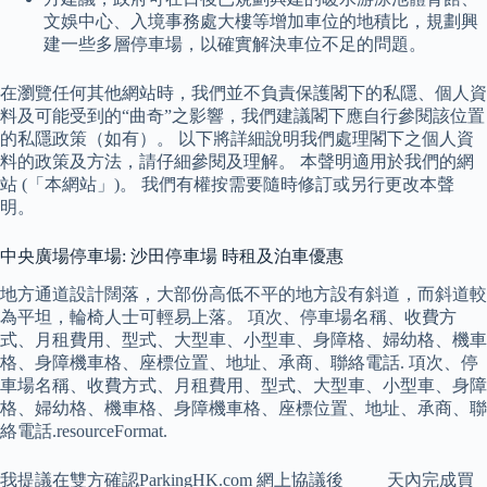
文娛中心、入境事務處大樓等增加車位的地積比，規劃興
建一些多層停車場，以確實解決車位不足的問題。
在瀏覽任何其他網站時，我們並不負責保護閣下的私隱、個人資
料及可能受到的“曲奇”之影響，我們建議閣下應自行參閱該位置
的私隱政策（如有）。 以下將詳細說明我們處理閣下之個人資
料的政策及方法，請仔細參閱及理解。 本聲明適用於我們的網
站 (「本網站」)。 我們有權按需要隨時修訂或另行更改本聲
明。
中央廣場停車場: 沙田停車場 時租及泊車優惠
地方通道設計闊落，大部份高低不平的地方設有斜道，而斜道較
為平坦，輪椅人士可輕易上落。 項次、停車場名稱、收費方
式、月租費用、型式、大型車、小型車、身障格、婦幼格、機車
格、身障機車格、座標位置、地址、承商、聯絡電話. 項次、停
車場名稱、收費方式、月租費用、型式、大型車、小型車、身障
格、婦幼格、機車格、身障機車格、座標位置、地址、承商、聯
絡電話.resourceFormat.
我提議在雙方確認ParkingHK.com 網上協議後_____天內完成買