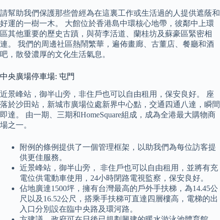
請幫助我們保護那些曾經為在這裏工作或生活過的人提供遮蔭和
好運的一樹一木。 大館位於香港島中環核心地帶，彼鄰中上環
區其他重要的歷史古蹟，與荷李活道、蘭桂坊及蘇豪區緊密相
連。 我們的周邊社區熱鬧繁華，遍佈畫廊、古董店、餐廳和酒
吧，散發濃厚的文化生活氣息。
中央廣場停車場: 屯門
近景峰站，御半山旁，非住戶也可以自由租用，保安良好。 座
落於沙田站，新城市廣場位處新界中心點，交通四通八達，瞬間
即達。 由一期、三期和HomeSquare組成，成為全港最大購物商
場之一。
附例的條例提供了一個管理框架，以助我們為每位訪客提
供更佳服務。
近景峰站，御半山旁， 非住戶也可以自由租用，並將有充
電位供電動車使用，24小時閉路電視監察，保安良好。
佔地廣達1500坪，擁有台灣最高的戶外手扶梯，為14.45公
尺以及16.52公尺，搭乘手扶梯可直達四層樓高，電梯的出
入口分別設在臨中央路及環河路。
方建議，政府可在日後已規劃興建的暖水游泳池體育館、