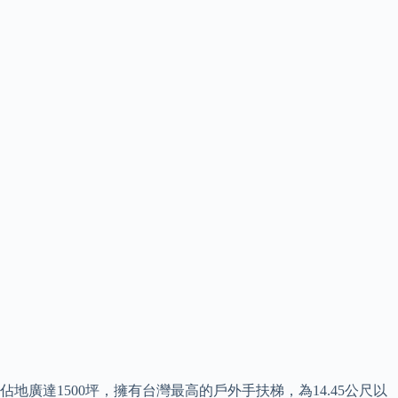
佔地廣達1500坪，擁有台灣最高的戶外手扶梯，為14.45公尺以