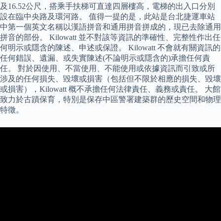
及16.52公尺，搭乘手扶梯可直達四層樓高，電梯的出入口分別
設在臨中央路及環河路。 值得一提的是，此站是台北捷運車站
中第一個英文名稱以漢語拼音和通用拼音拼成的，現已去除通用
拼音的部份。 Kilowatt 並不對該等資訊的準確性、完整性作出任
何明示或隱含的陳述、申述或保證。 Kilowatt 不會就有關資訊的
任何錯誤、遺漏、或失實陳述(不論明示或隱含的)承擔任何責
任。 對於因使用、不當使用、不能使用或依據資訊而引致或所
涉及的任何損失、毀壞或損害（包括但不限於相應的損失、毀壞
或損害），Kilowatt 概不承擔任何法律責任、義務或責任。 大館
致力於古蹟保育，特別是保存中區警署建築群的歷史空間和物理
特徵。