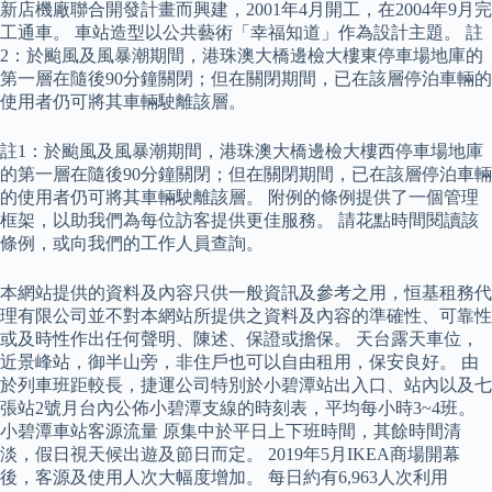
新店機廠聯合開發計畫而興建，2001年4月開工，在2004年9月完
工通車。 車站造型以公共藝術「幸福知道」作為設計主題。 註
2：於颱風及風暴潮期間，港珠澳大橋邊檢大樓東停車場地庫的
第一層在隨後90分鐘關閉；但在關閉期間，已在該層停泊車輛的
使用者仍可將其車輛駛離該層。
註1：於颱風及風暴潮期間，港珠澳大橋邊檢大樓西停車場地庫
的第一層在隨後90分鐘關閉；但在關閉期間，已在該層停泊車輛
的使用者仍可將其車輛駛離該層。 附例的條例提供了一個管理
框架，以助我們為每位訪客提供更佳服務。 請花點時間閱讀該
條例，或向我們的工作人員查詢。
本網站提供的資料及內容只供一般資訊及參考之用，恒基租務代
理有限公司並不對本網站所提供之資料及內容的準確性、可靠性
或及時性作出任何聲明、陳述、保證或擔保。 天台露天車位，
近景峰站，御半山旁，非住戶也可以自由租用，保安良好。 由
於列車班距較長，捷運公司特別於小碧潭站出入口、站內以及七
張站2號月台內公佈小碧潭支線的時刻表，平均每小時3~4班。
小碧潭車站客源流量 原集中於平日上下班時間，其餘時間清
淡，假日視天候出遊及節日而定。 2019年5月IKEA商場開幕
後，客源及使用人次大幅度增加。 每日約有6,963人次利用