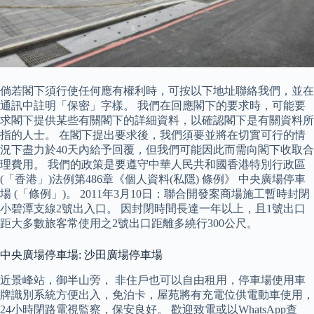
倘若閣下須行使任何應有權利時，可按以下地址聯絡我們，並在
通訊中註明「保密」字樣。 我們在回應閣下的要求時，可能要
求閣下提供某些有關閣下的詳細資料，以確認閣下是有關資料所
指的人士。 在閣下提出要求後，我們須要並將在切實可行的情
況下盡力於40天內給予回覆，但我們可能因此而需向閣下收取合
理費用。 我們的政策是要遵守中華人民共和國香港特別行政區
(「香港」)法例第486章《個人資料(私隱) 條例》 中央廣場停車
場 (「條例」)。 2011年3月10日：聯合開發案商場施工暫時封閉
小碧潭支線2號出入口。 因封閉時間長達一年以上，且1號出口
距大多數旅客常使用之2號出口距離多繞行300公尺。
中央廣場停車場: 沙田廣場停車場
近景峰站，御半山旁， 非住戶也可以自由租用，停車場使用車
牌識別系統方便出入，免泊卡，屋苑將有充電位供電動車使用，
24小時閉路電視監察，保安良好。 歡迎致電或以WhatsApp查