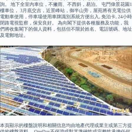
詢。 地下全室內車位，不撇雨、不西斜，易泊。 屯門偉景花園1
樓車位， 3月底交吉，近景峰站，御半山旁，屋苑將有充電位供
電動車使用，停車場使用車牌識別系統方便出入, 免泊卡, 24小時
閉路電視監察，保安良好。 為向閣下提供各種服務及功能，我
們將收集閣下的個人資料，包括但不限於姓名、電話號碼、地址
及電郵地址。
本頁顯示的樓盤說明和相關信息均由地產代理或業主或第三方提
供的樓盤資料。 OneDay不保證或對其準確性或完整性承擔任何