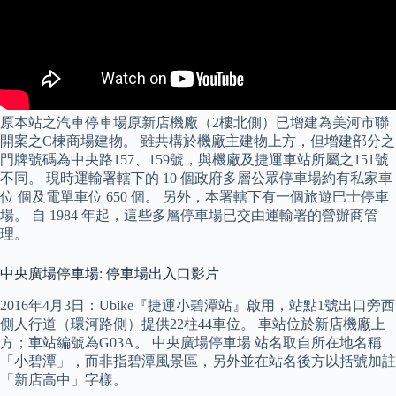
原本站之汽車停車場原新店機廠（2樓北側）已增建為美河市聯
開案之C棟商場建物。 雖共構於機廠主建物上方，但增建部分之
門牌號碼為中央路157、159號，與機廠及捷運車站所屬之151號
不同。 現時運輸署轄下的 10 個政府多層公眾停車場約有私家車
位 個及電單車位 650 個。 另外，本署轄下有一個旅遊巴士停車
場。 自 1984 年起，這些多層停車場已交由運輸署的營辦商管
理。
中央廣場停車場: 停車場出入口影片
2016年4月3日：Ubike『捷運小碧潭站』啟用，站點1號出口旁西
側人行道（環河路側）提供22柱44車位。 車站位於新店機廠上
方；車站編號為G03A。 中央廣場停車場 站名取自所在地名稱
「小碧潭」，而非指碧潭風景區，另外並在站名後方以括號加註
「新店高中」字樣。