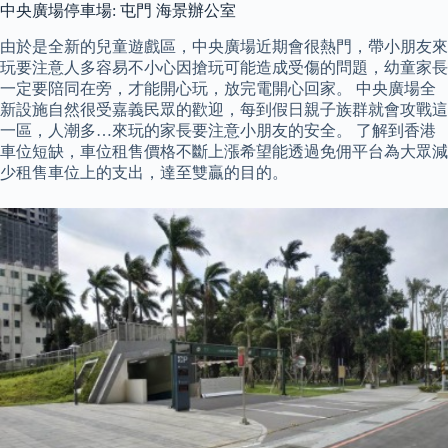
中央廣場停車場: 屯門 海景辦公室
由於是全新的兒童遊戲區，中央廣場近期會很熱門，帶小朋友來
玩要注意人多容易不小心因搶玩可能造成受傷的問題，幼童家長
一定要陪同在旁，才能開心玩，放完電開心回家。 中央廣場全
新設施自然很受嘉義民眾的歡迎，每到假日親子族群就會攻戰這
一區，人潮多…來玩的家長要注意小朋友的安全。 了解到香港
車位短缺，車位租售價格不斷上漲希望能透過免佣平台為大眾減
少租售車位上的支出，達至雙贏的目的。