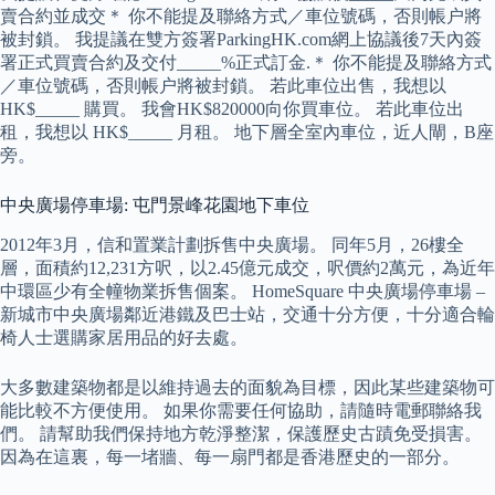
賣合約並成交＊ 你不能提及聯絡方式／‎車位號碼，否則帳户將
被封鎖。 我提議在雙方簽署ParkingHK.com網上協議後7天內簽
署正式買賣合約及交付_____%正式訂金.＊ 你不能提及聯絡方式
／‎車位號碼，否則帳户將被封鎖。 若此車位出售，我想以
HK$_____ 購買。 我會HK$820000向你買車位。 若此車位出
租，我想以 HK$_____ 月租。 地下層全室內車位，近人閘，B座
旁。
中央廣場停車場: 屯門景峰花園地下車位
2012年3月，信和置業計劃拆售中央廣場。 同年5月，26樓全
層，面積約12,231方呎，以2.45億元成交，呎價約2萬元，為近年
中環區少有全幢物業拆售個案。 HomeSquare 中央廣場停車場 –
新城市中央廣場鄰近港鐵及巴士站，交通十分方便，十分適合輪
椅人士選購家居用品的好去處。
大多數建築物都是以維持過去的面貌為目標，因此某些建築物可
能比較不方便使用。 如果你需要任何協助，請隨時電郵聯絡我
們。 請幫助我們保持地方乾淨整潔，保護歷史古蹟免受損害。
因為在這裏，每一堵牆、每一扇門都是香港歷史的一部分。