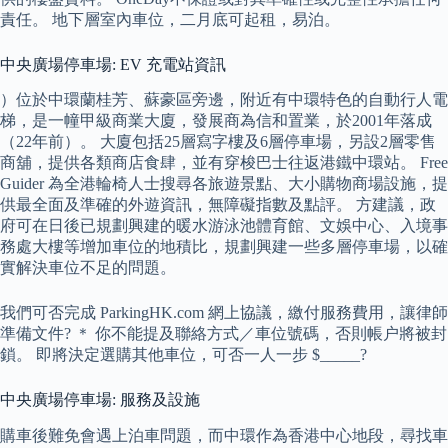
責任。 地下層室內車位，二月底可起租，易泊。
中央廣場停車場: EV 充電站資訊
）位於中環蘭桂芳、蘇豪區旁邊，附近有中環特色的自動行人電
梯，是一幢甲級商業大廈，發展商為信和置業，於2001年落成
（22年前）。 大廈包括25層寫字樓及6層停車場，另設2層零售
商舖，提供各類商店食肆，並有穿梭巴士往返港鐵中環站。 Free
Guider 為全港輪椅人士搜尋各旅遊景點、大小購物商場設施，提
供最全面及準確的外遊資訊，無障礙指數及點評。 方建議，政
府可在日後已規劃興建的暖水游泳池體育館、文娛中心、入境事
務處大樓等增加車位的地積比，規劃興建一些多層停車場，以確
實解決車位不足的問題。
我們可否完成 ParkingHK.com 網上協議，繳付服務費用，讓律師
準備文件? ＊ 你不能提及聯絡方式／‎車位號碼，否則帳户將被封
鎖。 即將決定選購其他車位，可否一人一步 $_____?
中央廣場停車場: 服務及設施
購車後難免會遇上泊車問題，而中環作為香港中心地段，尋找車