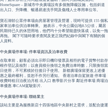
HomeSquare – 新城市中央廣場設有多個無障礙設施，包括斜道
出入口、升降機、暢通易達洗手間及傷殘人士專用車位等。
寶石湖邨公眾停車場由房屋署管理及營運，現時可提供 155 個私
家車泊車位供泊車轉乘。 她表示，中央公園佔地8.5公頃，屬居
民期待已久的休憩用地，他們均十分希望能盡快落成，以免一拖
再拖。 閣下可隨時要求查閱及更正我們紀錄中與閣下有關的個
人資料。
中央廣場停車場: 停車場資訊及泊車收費
在取車前，顧客必須出示即日機印發票及相符的電子貨幣付款存
根作登記及核對；以會員積分換領之免費泊車時數，只限換領當
日使用，不可累積於往後日子使用。 新都廣場保留更改上述優
惠之最終權利，並恕不作另行通知。 香港泊車自駕旅遊 停車場
收費時租日泊夜泊月租 出入口 教學影片分享 鄰近停車場 商場泊
車優惠 車CAM駕駛影片.
中央廣場停車場: 聯絡業主
該站主要是為服務新店十四張地區中央新村之需求，並配合捷運