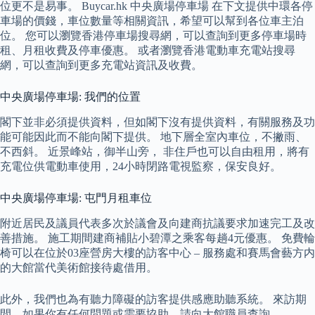
位更不是易事。 Buycar.hk 中央廣場停車場 在下文提供中環各停
車場的價錢，車位數量等相關資訊，希望可以幫到各位車主泊
位。 您可以瀏覽香港停車場搜尋網，可以查詢到更多停車場時
租、月租收費及停車優惠。 或者瀏覽香港電動車充電站搜尋
網，可以查詢到更多充電站資訊及收費。
中央廣場停車場: 我們的位置
閣下並非必須提供資料，但如閣下沒有提供資料，有關服務及功
能可能因此而不能向閣下提供。 地下層全室內車位，不撇雨、
不西斜。 近景峰站，御半山旁， 非住戶也可以自由租用，將有
充電位供電動車使用，24小時閉路電視監察，保安良好。
中央廣場停車場: 屯門月租車位
附近居民及議員代表多次於議會及向建商抗議要求加速完工及改
善措施。 施工期間建商補貼小碧潭之乘客每趟4元優惠。 免費輪
椅可以在位於03座營房大樓的訪客中心 – 服務處和賽馬會藝方内
的大館當代美術館接待處借用。
此外，我們也為有聽力障礙的訪客提供感應助聽系統。 來訪期
間，如果你有任何問題或需要協助，請向大館職員查詢。