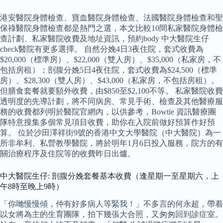
港安醫院身體檢查、寶血醫院身體檢查、法國醫院身體檢查和聖
保祿醫院身體檢查都是熱門之選，本文比較10間私家醫院身體檢
查計劃、私家醫院收費及地址資訊，預約body 中大醫院生仔
check醫院有更多選擇。 自然分娩4日3夜住院，套式收費為
$20,000（標準房）、$22,000（雙人房）、$35,000（私家房，不
包括房租）；剖腹分娩5日4夜住院，套式收費為$24,500（標準
房）、$28,300（雙人房）、$43,000（私家房，不包括房租）。
但膳食套餐就要額外收費，由$850至$2,100不等。 私家醫院收費
透明度的先導計劃，將不同病房、常見手術、檢查及其他醫療服
務的收費都列明於醫院官網內，以供參考，Bowtie 資訊醫療團
隊特意搜集多個常見項目收費，助你在入院前做好預算作好預
算。 位於沙田澤祥街9號的香港中文大學醫院（中大醫院）為一
所非牟利、私營教學醫院，將於明年1月6日投入服務，院方的有
關治療程序及住院等的收費昨日出爐。
中大醫院生仔: 剖腹分娩套餐基本收費（逢星期一至星期六，上
午8時至晚上9時）
「你哋慢慢傾，仲有好多病人等緊我！」不多言的何永超，帶着
以女將為主的生育團隊，拍下幾張大合照，又匆匆回到診症室。