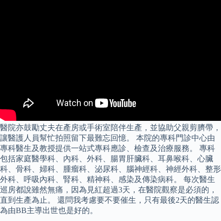
醫院亦鼓勵丈夫在產房或手術室陪伴生產，並協助父親剪臍帶，
讓醫護人員幫忙拍照留下最難忘回憶。 本院的專科門診中心由
專科醫生及教授提供一站式專科應診、檢查及治療服務。 專科
包括家庭醫學科、內科、外科、腸胃肝臟科、耳鼻喉科、心臟
科、骨科、婦科、腫瘤科、泌尿科、腦神經科、神經外科、整形
外科、呼吸內科、腎科、精神科、感染及傳染病科。 每次醫生
巡房都說雖然無痛，因為見紅超過3天，在醫院觀察是必須的，
直到生產為止。 還問我考慮要不要催生，只有最後2天的醫生認
為由BB主導出世也是好的。