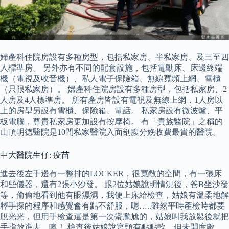
婦產科住院房設有多種房型，包括私家房、半私家房、及三至四
人標準房。 另外亦有不同的配套設施，包括電動床、床邊終端
機（電視及收音機）、私人電子保險箱、無線寬頻上網、雪櫃
（只限私家房）。 婦產科住院房設有多種房型，包括私家房、2
人房及4人標準房。 所有產房皆設有電視及無線上網，1人房以
上的房型另設有雪櫃、保險箱、電話。 私家房設有微波爐、平
板電腦，尊貴私家房更加設有按摩椅。 有「貴族醫院」之稱的
山頂明德醫院是10間私家醫院入面剖腹分娩收費最貴的醫院。
中大醫院生仔: 疫苗
進去後左手邊有一整排的LOCKER，很寬敞的空間，有一張床
和些儀器，還有2張小沙發。 跟2位姑娘說明情況後，爸B坐沙發
等，偷偷地看到他有眼濕濕，我便上床給檢查，姑娘有溫柔地解
釋手探的程序和感覺會有點不舒服，嗯…..雖然平時產檢時都要
脫光光，但用手檢查還是第一次蠻尷尬的，姑娘叫我放鬆後就把
手指放進去，噢！ 檢查後姑娘說宮頸有點點軟，但未開度數，