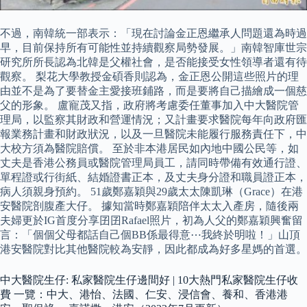
不過，南韓統一部表示：「現在討論金正恩繼承人問題還為時過
早，目前保持所有可能性並持續觀察局勢發展。」南韓智庫世宗
研究所所長認為北韓是父權社會，是否能接受女性領導者還有待
觀察。 梨花大學教授金碩香則認為，金正恩公開這些照片的理
由並不是為了要替金主愛接班鋪路，而是要將自己描繪成一個慈
父的形象。 盧寵茂又指，政府將考慮委任董事加入中大醫院管
理局，以監察其財政和營運情況；又計畫要求醫院每年向政府匯
報業務計畫和財政狀況，以及一旦醫院未能履行服務責任下，中
大校方須為醫院賠償。 至於非本港居民如內地中國公民等，如
丈夫是香港公務員或醫院管理局員工，請同時帶備有效通行證、
單程證或行街紙、結婚證書正本，及丈夫身分證和職員證正本，
病人須親身預約。 51歲鄭嘉穎與29歲太太陳凱琳（Grace）在港
安醫院剖腹產大仔。 據知當時鄭嘉穎陪伴太太入產房，隨後兩
夫婦更於IG首度分享囝囝Rafael照片，初為人父的鄭嘉穎興奮留
言：「個個父母都話自己個BB係最得意⋯我終於明啦！」山頂
港安醫院對比其他醫院較為安靜，因此都成為好多星媽的首選。
中大醫院生仔: 私家醫院生仔邊間好 | 10大熱門私家醫院生仔收
費 一覽：中大、港怡、法國、仁安、浸信會、養和、香港港