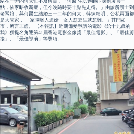
站在一旁的何太忙不及解畫，「何醫 生試過睇症睇到凌晨一
點，依家唔收新症，但今晚隨時要十點先走得。」由診所護士到
老闆娘，與何醫生結婚三十二年的何太，幹練精明，公私兩面都
是大管家， 「家陣啲人遲婚，女人愈遲生就愈難。」其門如
市，所言非虛。 【本報訊】近期備受爭議的電影《給十九歲的
我》獲提名角逐第41屆香港電影金像獎「最佳電影」、「最佳剪
接」、「最佳導演」等獎項。