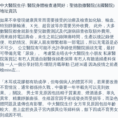
中大醫院生仔: 醫院身體檢查邊間好：聖德肋撒醫院(法國醫院)
地址資訊
如果不幸發現健康異常而需要接受的治療及檢查如化驗、輸血、
特別靜脈輸液、Ｘ光、超音波等亦需要另外收費。 此外，大多
數醫院都會就新生嬰兒聽覺測試及代謝病篩查收取額外費用。
用來維持電話壽命，未生之前記錄陣痛時間，生產以後記錄便
便、吃奶情況、與家人親友聯繫都靠一部電話，所以充電器是必
不可少。 公立醫院有可能不允許孕婦使用醫院插頭充電，最好
可帶備充電「尿袋」。 考慮緊去唔去中大醫院生小朋友 私家醫
院落貨記 有冇人買過自願醫保婦產保障 有冇人有聽過婦產科保
險 一人一個分享好陪月/壞陪月嘅舉動 已經36週 因為疫情之前產
檢miss左…
「木耳或花膠都有助成孕，但每個病人的體質不同，若果要改善
不育情況，通常都係持久戰，中藥要一年半載先可以見到效
果。」關說。 男士常見原因包括精子質素差、煙酒過多、睾丸
異常、精囊靜脈曲張、生殖器官因手術或發炎而受損等，而染色
體問題及遺傳也有影響。 中大醫院生仔 女方常見原因包括年齡
較大、患上盆腔炎及子宮內膜異位等婦科病，餘下四成不育男女
則成因不明。