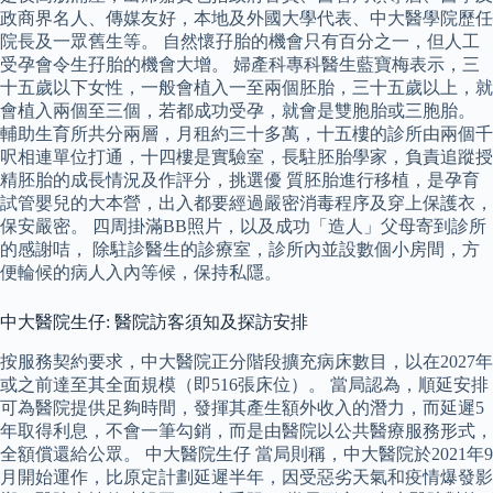
政商界名人、傳媒友好，本地及外國大學代表、中大醫學院歷任
院長及一眾舊生等。 自然懷孖胎的機會只有百分之一，但人工
受孕會令生孖胎的機會大增。 婦產科專科醫生藍寶梅表示，三
十五歲以下女性，一般會植入一至兩個胚胎，三十五歲以上，就
會植入兩個至三個，若都成功受孕，就會是雙胞胎或三胞胎。
輔助生育所共分兩層，月租約三十多萬，十五樓的診所由兩個千
呎相連單位打通，十四樓是實驗室，長駐胚胎學家，負責追蹤授
精胚胎的成長情況及作評分，挑選優 質胚胎進行移植，是孕育
試管嬰兒的大本營，出入都要經過嚴密消毒程序及穿上保護衣，
保安嚴密。 四周掛滿BB照片，以及成功「造人」父母寄到診所
的感謝咭， 除駐診醫生的診療室，診所內並設數個小房間，方
便輪候的病人入內等候，保持私隱。
中大醫院生仔: 醫院訪客須知及探訪安排
按服務契約要求，中大醫院正分階段擴充病床數目，以在2027年
或之前達至其全面規模（即516張床位）。 當局認為，順延安排
可為醫院提供足夠時間，發揮其產生額外收入的潛力，而延遲5
年取得利息，不會一筆勾銷，而是由醫院以公共醫療服務形式，
全額償還給公眾。 中大醫院生仔 當局則稱，中大醫院於2021年9
月開始運作，比原定計劃延遲半年，因受惡劣天氣和疫情爆發影