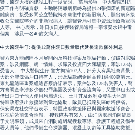
響，醫院大樓的建設工程一度受阻。 當局形容，中大醫院對抗
疫工作有明確貢獻，主動將隔離病房轉為提供24張病床的新冠隔
離病房，接受多間公立醫院轉介康復中的新冠病人，騰出病床接
收公立醫院轉介的非新冠病人，讓醫管局可集中資源治療新冠病
人等。 中心表示，昨日(9日)接獲醫管局通報一宗懷疑水銀中毒
個案，涉及一名40歲女病人。
中大醫院生仔: 提供12萬住院日數量取代延長還款額外利息
警方東九龍總區本月展開的反科技罪案及詐騙行動，偵破74宗騙
案，涉及網購、網上情緣、求職及投資四大類騙案，牽涉128名
受害人。 中大醫院生仔 警方拘捕107人，部分人有黑社會背景，
大部分屬傀儡戶口持有人，涉及騙款總金額高達1億400萬港元。
東九龍總區重案組總督察許諾表示，案件涉及128名受害人，警
方會調查牽涉多少個犯罪集團及分析資金流向等，又重申租出或
借出戶口予他人使用均屬違法。 土耳其及敘利亞發生大地震，
特區政府派出救援隊到當地協助，隊員已抵達災區哈塔伊省。
保安局在社交平台表示，特區政府救援隊已與國家救援隊會合，
並在駐紮前集合匯報。 搜救隊共有59人，由消防處副消防總長
于文陽率領，成員來自消防處坍塌搜救專隊、救護工程組及衞生
署人員等，他們帶備生命探測器、混凝土切割等工具協助救援。