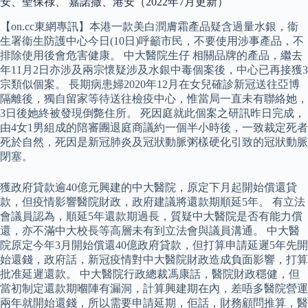
安、聖保祿、 嘉諾撒、港安（2022年7月更新）
【on.cc東網專訊】本港一款美白潤膚霜產品疑含過量水銀，衞
生署衞生防護中心今日(10日)呼籲市民，不要使用涉事產品，不
排除使用後會危害健康。 中大醫院生仔 相關品牌的產品，繼去
年11月2日亦涉及兩宗懷疑涉及水銀中毒個案後，中心已再接獲3
宗類似個案。 長期病患婦2020年12月在女兒確診新冠送往亞博
隔離後，獨自留家等待送往檢疫中心，惟當局一直未有聯絡她，
3日後她終被發現倒斃住所。 死因庭就此個案之研訊昨日完成，
由4女1男組成的陪審團退庭商議約一個半小時後，一致裁定死者
死於自然，死因是新冠肺炎及冠狀動脈粥樣硬化引致的冠狀動脈
閉塞。
獲政府貸款逾40億元興建的中大醫院，原定下月起開始償還貸
款，但疫情影響醫院財政，政府建議將還款期順延5年。 有立法
會議員認為，順延5年還款期過長，質疑中大醫院是否有能力償
還，亦不滿中大校長等高層未有到立法會與議員溝通。 中大醫
院原定今年3月開始償還40億政府貸款，但打算申請延遲5年先開
始還錢，政府話，新冠疫情對中大醫院財政造成負面影響，打算
批准延遲還款。 中大醫院行政總裁馮康話，醫院財政穩健，但
當初制定還款期嗰陣有漏洞，計算興建期在內，差唔多醫院營運
兩年就開始還錢，所以需要申請延期，佢話，財務顧問推算，醫