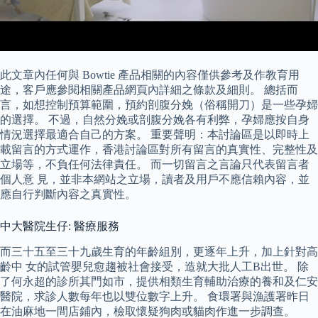
此文章內任何與 Bowtie 產品相關的內容僅供參考及作教育用
途，客戶應參閱相關產品網頁內詳細之條款及細則。 總括而
言，如想控制預算範圍，預約剖腹分娩（俗稱開刀）是一些孕婦
的選擇。 不過，自然分娩或剖腹分娩各有利弊，孕婦應按自身
情況選擇最適合自己的方案。 重要聲明：本討論區是以即時上
載留言的方式運作，香港討論區對所有留言的真實性、完整性及
立場等，不負任何法律責任。 而一切留言之言論只代表留言者
個人意 見，並非本網站之立場，讀者及用戶不應信賴內容，並
應自行判斷內容之真實性。
中大醫院生仔: 醫療服務
而三十五至三十九歲生育的年齡組別，更逐年上升，加上針對高
齡中 女的試管嬰兒愈趨被社會接受，造就大批人工B出世。 除
了何永超的診所其門如市，提供相類生育輔助治療的養和及仁安
醫院，求診人數每年也以雙位數字上升。 食環署與漁護署昨日
在油麻地一間店鋪內，檢取懷疑狗肉或貓肉作進一步調查。