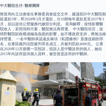
中大醫院生仔: 醫療團隊
惟當局向立法會衞生事務委員會提交文件，建議容許中大醫院順
延還款5年，即2028年3月才還款，分10期每年還款直至2037年3
月，並以提供公營服務代繳部分利息。 當局解釋，疫情影響醫
院收入，若照現時方案，醫院無法再營運。 中大醫院坦言，疫
情對醫院財政構成極為負面的影響，如不獲政府支持，將無法維
持營運。 一名中醫師承認違反兩項《私隱條例》直接促銷的罪
名，在東區裁判法院被判罪名成立，共被判罰款4000元。 公署
在2020年12月接獲一宗投訴，投訴人是中醫診所的病人，她在
2015年向診所提供個人資料，被告曾是診所的中醫師。