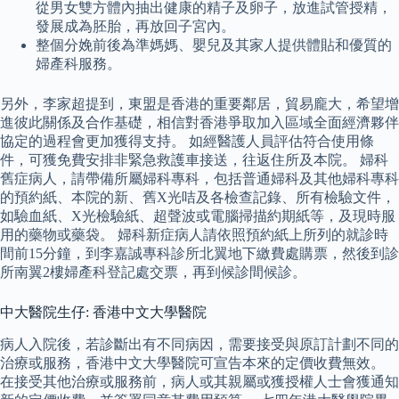
從男女雙方體內抽出健康的精子及卵子，放進試管授精，
發展成為胚胎，再放回子宮內。
整個分娩前後為準媽媽、嬰兒及其家人提供體貼和優質的
婦產科服務。
另外，李家超提到，東盟是香港的重要鄰居，貿易龐大，希望增
進彼此關係及合作基礎，相信對香港爭取加入區域全面經濟夥伴
協定的過程會更加獲得支持。 如經醫護人員評估符合使用條
件，可獲免費安排非緊急救護車接送，往返住所及本院。 婦科
舊症病人，請帶備所屬婦科專科，包括普通婦科及其他婦科專科
的預約紙、本院的新、舊X光咭及各檢查記錄、所有檢驗文件，
如驗血紙、X光檢驗紙、超聲波或電腦掃描約期紙等，及現時服
用的藥物或藥袋。 婦科新症病人請依照預約紙上所列的就診時
間前15分鐘，到李嘉誠專科診所北翼地下繳費處購票，然後到診
所南翼2樓婦產科登記處交票，再到候診間候診。
中大醫院生仔: 香港中文大學醫院
病人入院後，若診斷出有不同病因，需要接受與原訂計劃不同的
治療或服務，香港中文大學醫院可宣告本來的定價收費無效。
在接受其他治療或服務前，病人或其親屬或獲授權人士會獲通知