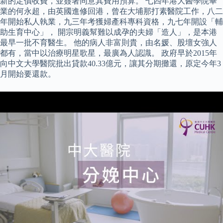
新的定價收費，並簽署同意其費用預算。 七四年港大醫學院畢
業的何永超，由英國進修回港，曾在大埔那打素醫院工作，八二
年開始私人執業，九三年考獲婦產科專科資格，九七年開設「輔
助生育中心」， 開宗明義幫難以成孕的夫婦「造人」，是本港
最早一批不育醫生。 他的病人非富則貴，由名媛、股壇女強人
都有，當中以治療明星歌星，最廣為人認識。 政府早於2015年
向中文大學醫院批出貸款40.33億元，讓其分期攤還，原定今年3
月開始要還款。