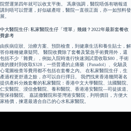
院營運第四年就可以收支平衡。 馮康強調，醫院唔係有啲報道
講到唔可以營運，好似破產咁，醫院一直很正面，亦一如預料發
展。
中大醫院生仔: 私家醫院生仔「埋單」幾錢？2022年最新套餐收
費參考
由疾病症狀、治療方案、預防檢查，到健康生活和養生貼士，解
答你種種健康疑問。 醫院收費除了套餐及緊急手術費用外，還
包括不少「雜費」，例如入院時進行快速測試需收取$80，手術
後的腰封則收取$328，一些普通的止痛藥（Panadol）、化驗及
心電圖檢查等費用都不包括在套餐之內。 在私家醫院生仔，生
產過程更舒適之餘，亦可以自行擇日。 我們找來香港幾間著名
提供產科分娩套餐的私家醫院：香港中文大學醫院、法國醫院、
仁安醫院、浸信會醫院、養和醫院、香港港安醫院—司徒拔道、
聖保祿醫院、 嘉諾撒醫院和荃灣港安醫院，列明價目，方便大
家格價，揀選最適合自己的心水私家醫院。