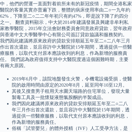
中，他們的營運一直面對着前所未有的新冠疫情，期間全港私家
醫院的客量其實亦普遍下跌，整體的病床使用率由二○一九年約
62%，下降至二○二二年年初只有約47%，即是說下降了約四分
之一。 翻查資料顯示，中大於2014年建議發展及興建非牟利私
家教學醫院，2015年立法會財務委員會同意政府貸款，翌年政府
與香港中文大學醫學中心有限公司簽訂貸款協議和服務契約。
我們因此建議將原來政府的貸款安排順延五年至二○二八年三月
作出首次還款，並且容許中大醫院於15年期間，透過提供一些醫
療服務，以取代支付原本應該收到的利息，作為新增的服務責
任。 我們認為政府值得支持中大醫院度過這個困難時期，主要
有兩大原因。
2019年6月中，該院地盤發生火警，令機電設備受損，使醫
院的啟用時間由原定的2020年8月，延至同年10至12月。
其後又搜查男子租用天水圍天瑞路的住宅單位，發現大量
製毒工具及一批懷疑液態氯胺酮的半製成品。
我們因此建議將原來政府的貸款安排順延五年至二○二八
年三月作出首次還款，並且容許中大醫院於15年期間，透
過提供一些醫療服務，以取代支付原本應該收到的利息，
作為新增的服務責任。
俗稱「試管嬰兒」的體外授精（IVF）人工受孕方法，是