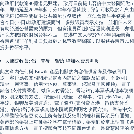
向政府貸款逾40億港元興建。 政府日前提出容許中大醫院延遲5
年、即順延至2028年起，分10年償還貸款，預計可收取的利息由
醫院這15年期間提供公共醫療服務取代。 立法會衞生事務委員
會今日(10日)就政府建議商討，多數議員表示支持，並相信未來
有助紓緩公營醫療的壓力，但有議員質疑順延還款期過長，亦批
評院方披露的財務資料不足。 香港中文大學於2014年開始籌辦
香港首間非牟利及自負盈虧之私營教學醫院，以服務香港市民和
提升教研水平。
中大醫院收費: 倡「套餐」醫療 增加收費透明度
此文章內任何與 Bowtie 產品相關的內容僅供參考及作教育用
途，客戶應參閱相關產品網頁內詳細之條款及細則。 付款可用
現金、易辦事、信用卡(Visa、萬事達、銀聯及美國運通)、電子
錢包 (支付寶香港、微信支付香港)、香港銀行本票或其他本院網
頁列明之收費方法。 按金可用現金、易辦事、信用卡(Visa、萬
事達、銀聯及美國運通)、電子錢包 (支付寶香港、微信支付香
港)、香港銀行本票或其他本院網頁列明之收費方法。 香港中文
大學醫院保留更改以上所有條款及細則的權利而毋須另行通知。
藥劑部的藥架上每種藥物均有電子標籤，藥劑師於掌上型電腦選
取藥物處方後，電子標籤會亮起不同顏色燈光，是智慧醫院的標