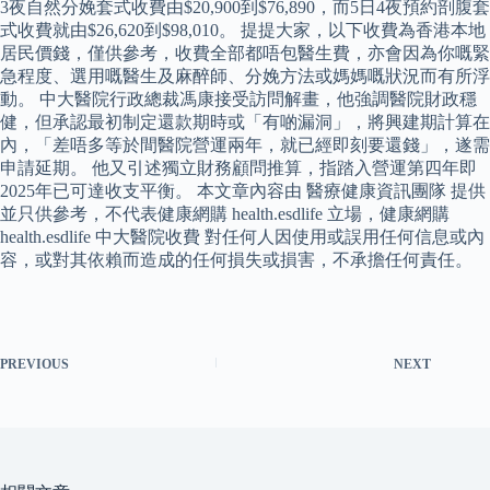
3夜自然分娩套式收費由$20,900到$76,890，而5日4夜預約剖腹套
式收費就由$26,620到$98,010。 提提大家，以下收費為香港本地
居民價錢，僅供參考，收費全部都唔包醫生費，亦會因為你嘅緊
急程度、選用嘅醫生及麻醉師、分娩方法或媽媽嘅狀況而有所浮
動。 中大醫院行政總裁馮康接受訪問解畫，他強調醫院財政穩
健，但承認最初制定還款期時或「有啲漏洞」，將興建期計算在
內，「差唔多等於間醫院營運兩年，就已經即刻要還錢」，遂需
申請延期。 他又引述獨立財務顧問推算，指踏入營運第四年即
2025年已可達收支平衡。 本文章內容由 醫療健康資訊團隊 提供
並只供參考，不代表健康網購 health.esdlife 立場，健康網購
health.esdlife 中大醫院收費 對任何人因使用或誤用任何信息或內
容，或對其依賴而造成的任何損失或損害，不承擔任何責任。
PREVIOUS
NEXT