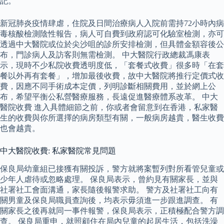
記。
新冠肺炎疫情肆虐，住院及日間治療病人入院前需持72小時內病
毒核酸檢測陰性報告，病人可自費到政府認可化驗室檢測，亦可
透過中大醫院或位於尖沙咀的診所安排檢測，但具體金額容後公
布，門診病人及訪客則無需檢測。 中大醫院行政總裁馮康表
示，現時不少私院收費透明度低，「套餐式收費」很多時「在套
餐以外再有套餐」，增加最後收費，故中大醫院將推行定價式收
費，因應不同手術成本定價，列明診斷相關費用，並於網上公
布，希望平衡公私營醫療服務，長遠促進醫療體系改革。 中大
醫院收費 進入具體細節之前，你或者會留意到在香港，私家醫
生的收費與你所選擇的病房類型有關，一般病房越貴，醫生收費
也會越貴。
中大醫院收費: 私家醫院常見問題
保良局幼童組已接獲有關投訴，警方就將案暫列對所看管兒童或
少年人虐待或忽略處理。 保良局表示，曾約見有關家長，並與
社署社工會面溝通，家長隨後報警求助。 警方及社署社工向有
關男童及保良局職員查詢後，均表示毋須進一步跟進調查。 有
關家長之後再就同一事件報警，保良局表示，正積極配合警方調
查。 保良局重申，就照顧住在局內兒童的起居生活，包括洗澡