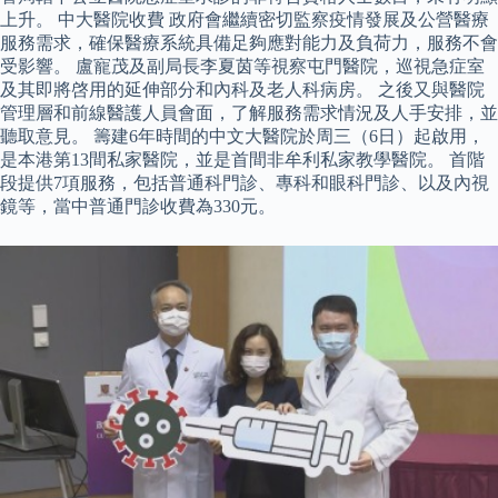
上升。 中大醫院收費 政府會繼續密切監察疫情發展及公營醫療
服務需求，確保醫療系統具備足夠應對能力及負荷力，服務不會
受影響。 盧寵茂及副局長李夏茵等視察屯門醫院，巡視急症室
及其即將啓用的延伸部分和內科及老人科病房。 之後又與醫院
管理層和前線醫護人員會面，了解服務需求情況及人手安排，並
聽取意見。 籌建6年時間的中文大醫院於周三（6日）起啟用，
是本港第13間私家醫院，並是首間非牟利私家教學醫院。 首階
段提供7項服務，包括普通科門診、專科和眼科門診、以及內視
鏡等，當中普通門診收費為330元。