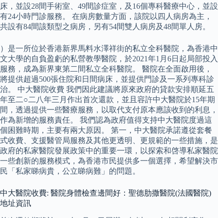
床，並設28間手術室、49間診症室，及16個專科醫療中心，並設
有24小時門診服務。 在病房數量方面，該院以四人病房為主，
共設有84間該類型之病房，另有54間雙人病房及48間單人房。
）是一所位於香港新界馬料水澤祥街的私立全科醫院，為香港中
文大學的自負盈虧的私營教學醫院，於2021年1月6日起局部投入
服務，成為新界東第二間私立全科醫院。 醫院在全面啟用後，
將提供超過500張住院和日間病床，並提供門診及一系列專科診
治。 中大醫院收費 我們因此建議將原來政府的貸款安排順延五
年至二○二八年三月作出首次還款，並且容許中大醫院於15年期
間，透過提供一些醫療服務，以取代支付原本應該收到的利息，
作為新增的服務責任。 我們認為政府值得支持中大醫院度過這
個困難時期，主要有兩大原因。 第一，中大醫院承諾遵從套餐
式收費、支援醫管局服務及其他更透明、更規範的一些措施，是
政府的私家醫院發展政策中的重要一環，以探索和啓導私家醫院
一些創新的服務模式，為香港市民提供多一個選擇，希望解決市
民「私家睇病貴，公立睇病難」的問題。
中大醫院收費: 醫院身體檢查邊間好：聖德肋撒醫院(法國醫院)
地址資訊