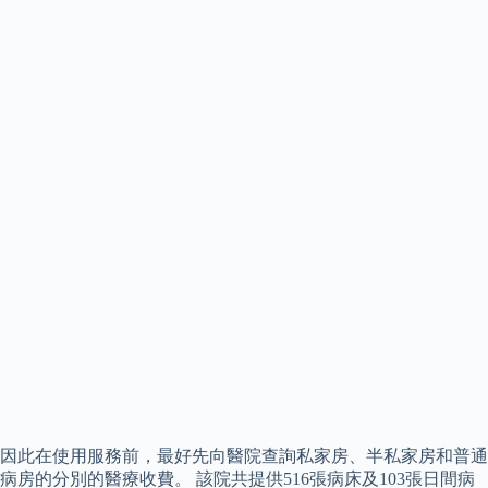
因此在使用服務前，最好先向醫院查詢私家房、半私家房和普通
病房的分別的醫療收費。 該院共提供516張病床及103張日間病