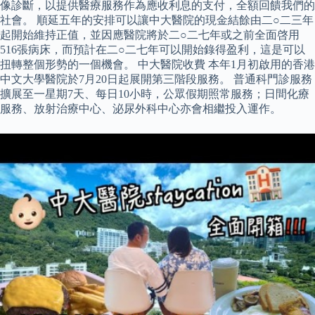
像診斷，以提供醫療服務作為應收利息的支付，全額回饋我們的
社會。 順延五年的安排可以讓中大醫院的現金結餘由二○二三年
起開始維持正值，並因應醫院將於二○二七年或之前全面啓用
516張病床，而預計在二○二七年可以開始錄得盈利，這是可以
扭轉整個形勢的一個機會。 中大醫院收費 本年1月初啟用的香港
中文大學醫院於7月20日起展開第三階段服務。 普通科門診服務
擴展至一星期7天、每日10小時，公眾假期照常服務；日間化療
服務、放射治療中心、泌尿外科中心亦會相繼投入運作。