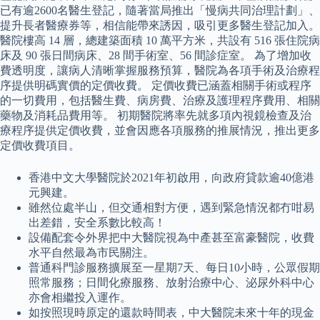
已有逾2600名醫生登記，隨著當局推出「慢病共同治理計劃」、
提升長者醫療券等，相信能帶來誘因，吸引更多醫生登記加入。
醫院樓高 14 層，總建築面積 10 萬平方米，共設有 516 張住院病
床及 90 張日間病床、28 間手術室、56 間診症室。 為了增加收
費透明度，讓病人清晰掌握服務預算，醫院為各項手術及治療程
序提供明碼實價的定價收費。 定價收費已涵蓋相關手術或程序
的一切費用，包括醫生費、病房費、治療及護理程序費用、相關
藥物及消耗品費用等。 初期醫院將率先就多項內視鏡檢查及治
療程序提供定價收費，並會因應各項服務的推展情況，推出更多
定價收費項目。
香港中文大學醫院於2021年初啟用，向政府貸款逾40億港
元興建。
雖然位處半山，但交通相對方便，遇到緊急情況都冇咁易
出差錯，安全系數比較高！
設備配套令外界把中大醫院視為中產甚至富豪醫院，收費
水平自然最為市民關注。
普通科門診服務擴展至一星期7天、每日10小時，公眾假期
照常服務；日間化療服務、放射治療中心、泌尿外科中心
亦會相繼投入運作。
如按照現時原定的還款時間表，中大醫院未來十年的現金