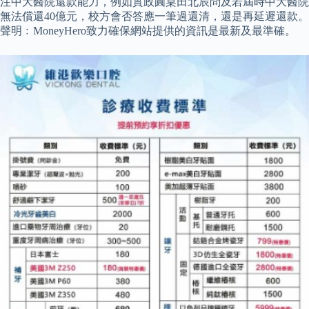
注中大醫院還款能力，例如實政圓桌田北辰問及若屆時中大醫院
無法償還40億元，校方會否答應一筆過還清，還是再延遲還款。
聲明﹕MoneyHero致力確保網站提供的資訊是最新及最準確。