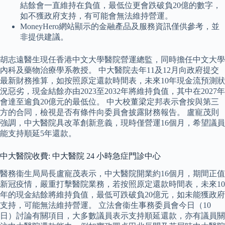
結餘會一直維持在負值，最低位更會跌破負20億的數字，
如不獲政府支持，有可能會無法維持營運。
MoneyHero網站顯示的金融產品及服務資訊僅供參考，並
非提供建議。
胡志遠醫生現任香港中文大學醫院營運總監，同時擔任中文大學
內科及藥物治療學系教授。 中大醫院去年11及12月向政府提交
最新財務推算，如按照原定還款時間表，未來10年現金流預測狀
況惡劣，現金結餘亦由2023至2032年將維持負值，其中在2027年
會達至逾負20億元的最低位。 中大校董梁定邦表示會按與第三
方的合同，檢視是否有條件向委員會披露財務報告。 盧寵茂則
強調，中大醫院具改革創新意義，現時僅營運16個月，希望議員
能支持順延5年還款。
中大醫院收費: 中大醫院 24 小時急症門診中心
醫務衞生局局長盧寵茂表示，中大醫院開業約16個月，期間正值
新冠疫情，嚴重打擊醫院業務，若按照原定還款時間表，未來10
年的現金結餘將維持負值，最低可跌破負20億元，如未能獲政府
支持，可能無法維持營運。 立法會衞生事務委員會今日（10
日）討論有關項目，大多數議員表示支持順延還款，亦有議員關