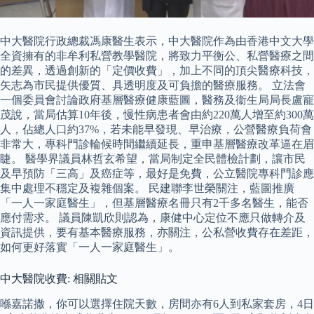
中大醫院行政總裁馮康醫生表示，中大醫院作為由香港中文大學
全資擁有的非牟利私營教學醫院，將致力平衡公、私營醫療之間
的差異，透過創新的「定價收費」，加上不同的頂尖醫療科技，
矢志為市民提供優質、具透明度及可負擔的醫療服務。 立法會
一個委員會討論政府基層醫療健康藍圖，醫務及衞生局局長盧寵
茂說，當局估算10年後，慢性病患者會由約220萬人增至約300萬
人，佔總人口約37%，若未能早發現、早治療，公營醫療負荷會
非常大，專科門診輪候時間繼續延長，重申基層醫療改革逼在眉
睫。 醫學界議員林哲玄希望，當局制定全民體檢計劃，讓市民
及早預防「三高」及癌症等，最好是免費，公立醫院專科門診應
集中處理不穩定及複雜個案。 民建聯李世榮關注，藍圖推廣
「一人一家庭醫生」，但基層醫療名冊只有2千多名醫生，能否
應付需求。 議員陳凱欣則認為，康健中心定位不應只做轉介及
資訊提供，要有基本醫療服務，亦關注，公私營收費存在差距，
如何更好落實「一人一家庭醫生」。
中大醫院收費: 相關貼文
喺嘉諾撒，你可以選擇住院天數，房間亦有6人到私家套房，4日