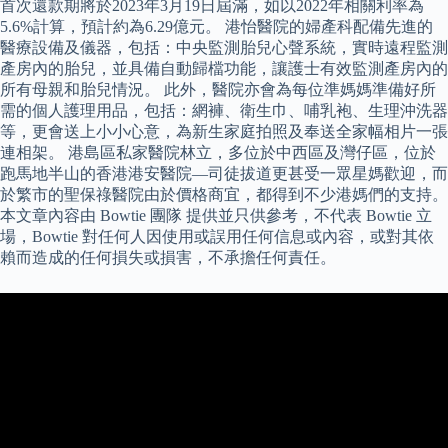
首次還款期將於2023年3月19日屆滿，如以2022年相關利率為
5.6%計算，預計約為6.29億元。 港怡醫院的婦產科配備先進的
醫療設備及儀器，包括：中央監測胎兒心聲系統，實時遠程監測
產房內的胎兒，並具備自動歸檔功能，讓護士有效監測產房內的
所有母親和胎兒情況。 此外，醫院亦會為每位準媽媽準備好所
需的個人護理用品，包括：網褲、衛生巾、哺乳袍、生理沖洗器
等，更會送上小小心意，為新生家庭拍照及奉送全家幅相片一張
連相架。 港島區私家醫院林立，多位於中西區及灣仔區，位於
跑馬地半山的香港港安醫院—司徒拔道更甚受一眾星媽歡迎，而
於繁市的聖保祿醫院由於價格商宜，都得到不少港媽們的支持。
本文章內容由 Bowtie 團隊 提供並只供參考，不代表 Bowtie 立
場，Bowtie 對任何人因使用或誤用任何信息或內容，或對其依
賴而造成的任何損失或損害，不承擔任何責任。