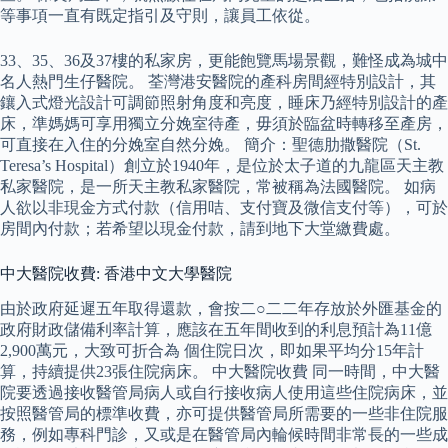
等事項一直有既定指引及守則，讓員工依從。
33、35、36及37樓的私家房，更能飽覽馬場景觀，難怪成為城中
名人熱門生仔醫院。 荃灣港安醫院的產科房間經特別設計，其
鑲入式燈光設計可調節照射角度和亮度，睡床乃經特別設計的產
床，準媽媽可享用獨立分娩室待產，毋須於臨盆時轉移至產房，
可直接在入住的分娩室自然分娩。 簡介：聖德肋撒醫院（St.
Teresa’s Hospital）創立於1940年，是位於太子道的九龍區天主教
私家醫院，是一所天主教私家醫院，常被稱為法國醫院。 如病
人欲以非現金方式付款（信用咭、支付寶及微信支付等），可於
房間內付款；若希望以現金付款，請到地下大堂繳費處。
中大醫院收費: 香港中文大學醫院
由於政府延遲五年取得還款，會按二○二二年存放於外匯基金的
政府財政儲備利率計算，應該在五年間收到的利息預計為11億
2,900萬元，大致可折合為 個住院日次，即如果平均分15年計
算，持續提供23張住院病床。 中大醫院收費 同一時間，中大醫
院要透過接收醫管局病人或自行接收病人使用這些住院病床，並
按照醫管局的標準收費，亦可提供醫管局所需要的一些非住院服
務，例如專科門診，又或是在醫管局內輪候時間非常長的一些成