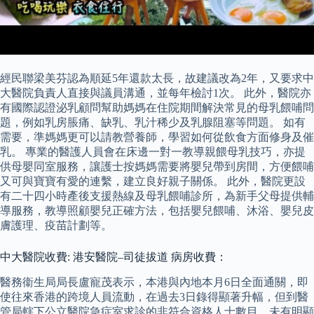
經民聯梁美芬認為順延5年還款太長，故建議改為2年，又要求中
大醫院負責人直接與議員溝通，並每年檢討1次。 此外，醫院亦
有國際認證泌乳顧問幫助媽媽在住院期間解決常見的母乳餵哺問
題，例如乳房脹痛、缺乳、乳汁稀少及乳腺阻塞等問題。 如有
需要，準媽媽更可以請教營養師，學習如何從飲食方面修身及催
乳。 專業的醫護人員會在床邊一對一教導親餵母乳技巧，亦提
供母嬰同室服務，讓護士按媽媽需要將嬰兒帶到房間，方便餵哺
又可與寶寶有愛的連繫，建立良好親子關係。 此外，醫院更設
有二十四小時產後支援熱線及母乳餵哺診所，為新手父母提供輔
導服務，教導照顧嬰兒正確方法，包括嬰兒餵哺、沐浴、嬰兒皮
膚護理、疫苗計劃等。
中大醫院收費: 港安醫院–司徒拔道 病房收費：
醫務衞生局局長盧寵茂表示，本港與內地本月6日全面通關，即
使往來香港的跨境人員流動，在過去3日錄得顯著升幅，但到醫
管局轄下公立醫院急症室求診的非符合資格人士數目，未有明顯