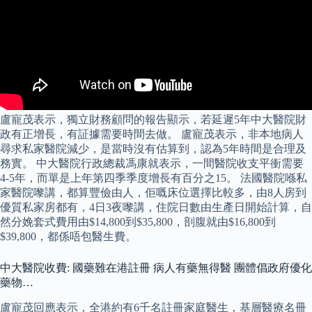
盧寵茂表示，獨立財務顧問的報告顯示，若延遲5年中大醫院財
政有正增長，有証據需要時間去做。 盧寵茂表示，非本地病人
尋求私家醫院減少，是當時沒有估算到，認為5年時間是合理及
務實。 中大醫院行政總裁馮康就表示，一間醫院收支平衝需要
4-5年，而單是上年第四季季度增長有百分之15。 法國醫院喺私
家醫院嚟講，都算豐儉由人，佢嘅床位選擇比較多，由8人房到
優質私家房都有，4日3夜嚟講，住院日數由生產日開始計算，自
然分娩套式費用由$14,800到$35,800，剖腹就由$16,800到
$39,800，都係唔包醫生費。
中大醫院收費: 國藥難在港註冊 病人有藥無得醫 團體倡政府優化
藥物…
盧寵茂回應表示，全港約有6千名註冊家庭醫生，基層醫療名冊