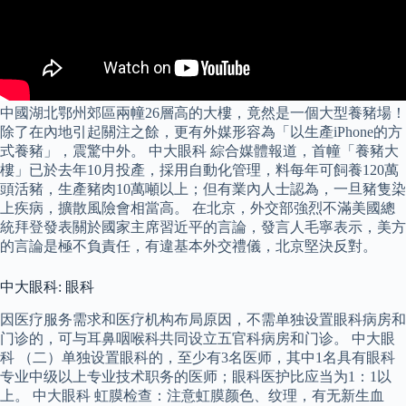
中國湖北鄂州郊區兩幢26層高的大樓，竟然是一個大型養豬場！
除了在內地引起關注之餘，更有外媒形容為「以生產iPhone的方
式養豬」，震驚中外。 中大眼科 綜合媒體報道，首幢「養豬大
樓」已於去年10月投產，採用自動化管理，料每年可飼養120萬
頭活豬，生產豬肉10萬噸以上；但有業內人士認為，一旦豬隻染
上疾病，擴散風險會相當高。 在北京，外交部強烈不滿美國總
統拜登發表關於國家主席習近平的言論，發言人毛寧表示，美方
的言論是極不負責任，有違基本外交禮儀，北京堅決反對。
中大眼科: 眼科
因医疗服务需求和医疗机构布局原因，不需单独设置眼科病房和
门诊的，可与耳鼻咽喉科共同设立五官科病房和门诊。 中大眼
科 （二）单独设置眼科的，至少有3名医师，其中1名具有眼科
专业中级以上专业技术职务的医师；眼科医护比应当为1：1以
上。 中大眼科 虹膜检查：注意虹膜颜色、纹理，有无新生血