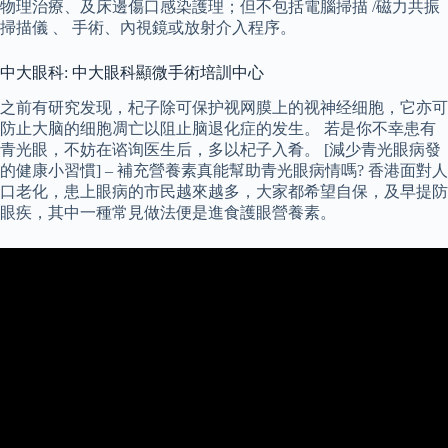
物理治療、及床邊傷口感染護理；但不包括電腦掃描 /磁力共振
掃描儀 、 手術、內視鏡或放射介入程序。
中大眼科: 中大眼科顯微手術培訓中心
之前有研究发现，杞子除可保护视网膜上的视神经细胞，它亦可
防止大脑的细胞凋亡以阻止脑退化症的发生。 若是你不幸患有
青光眼，不妨在谘询医生后，多以杞子入肴。 [減少青光眼病發
的健康小習慣] – 補充營養素真能幫助青光眼病情嗎? 香港面對人
口老化，患上眼病的市民越來越多，大家都希望自保，及早提防
眼疾，其中一種常見做法便是進食護眼營養素。