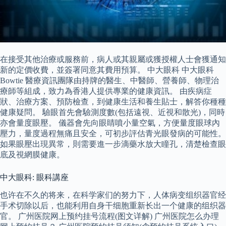
在接受其他治療或服務前，病人或其親屬或獲授權人士會獲通知
新的定價收費，並簽署同意其費用預算。 中大眼科 中大眼科
Bowtie 醫療資訊團隊由持牌的醫生、中醫師、營養師、物理治
療師等組成，致力為香港人提供專業的健康資訊。 由疾病症
狀、治療方案、預防檢查，到健康生活和養生貼士，解答你種種
健康疑問。 驗眼首先會驗測度數(包括遠視、近視和散光)，同時
亦會量度眼壓。 儀器會先向眼睛噴小量空氣，方便量度眼球內
壓力，量度過程無痛且安全，可初步評估青光眼發病的可能性。
如果眼壓出現異常，則需要進一步滴藥水放大瞳孔，清楚檢查眼
底及視網膜健康。
中大眼科: 眼科講座
也许在不久的将来，在科学家们的努力下，人体病变组织器官经
手术切除以后，也能利用自身干细胞重新长出一个健康的组织器
官。 广州医院网上预约挂号流程(图文详解) 广州医院怎么办理