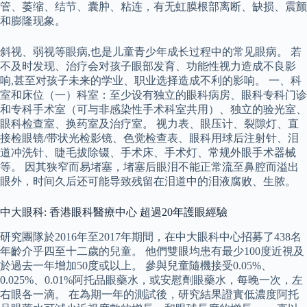
管、萎缩、结节、囊肿、粘连，有无虹膜根部离断、缺损、震颤
和膨隆现象。
斜视、弱视等眼病,也是儿童青少年成长过程中的常见眼病。 若
不及时发现、治疗会对孩子眼部发育、功能性视力造成不良影
响,甚至对孩子未来的学业、职业选择造成不利的影响。 一、科
室和床位（一）科室：至少设有独立的眼科病房、眼科专科门诊
和专科手术室（可与非感染性手术科室共用）、独立的验光室、
眼科检查室、换药室及治疗室。 视力表、眼压计、裂隙灯、直
接检眼镜/带状光检影镜、色觉检查表、眼科用球后注射针、泪
道冲洗针、睫毛拔除镊、手术床、手术灯、常规外眼手术器械
等。 因其狭窄而易堵塞，堵塞后眼泪不能正常流至鼻腔而溢出
眼外，时间久后还可能导致残留在泪道中的泪液腐败、生脓。
中大眼科: 香港眼科醫療中心 超過20年護眼經驗
研究團隊於2016年至2017年期間，在中大眼科中心招募了438名
年齡介乎四至十二歲的兒童。 他們雙眼均患有最少100度近視及
於過去一年增加50度或以上。 參與兒童隨機接受0.05%、
0.025%、0.01%阿托品眼藥水，或安慰劑眼藥水，每晚一次，左
右眼各一滴。 在為期一年的測試後，研究結果證實低濃度阿托