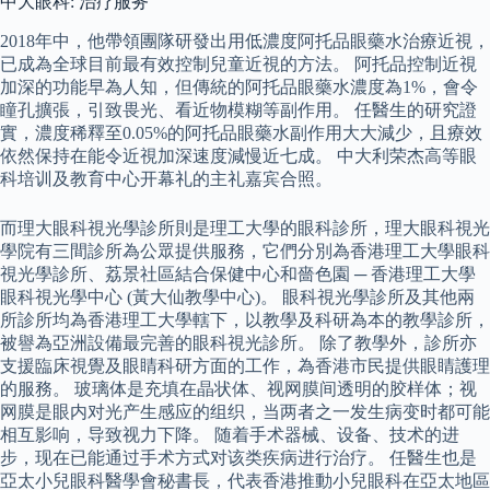
中大眼科: 治疗服务
2018年中，他帶領團隊研發出用低濃度阿托品眼藥水治療近視，
已成為全球目前最有效控制兒童近視的方法。 阿托品控制近視
加深的功能早為人知，但傳統的阿托品眼藥水濃度為1%，會令
瞳孔擴張，引致畏光、看近物模糊等副作用。 任醫生的研究證
實，濃度稀釋至0.05%的阿托品眼藥水副作用大大減少，且療效
依然保持在能令近視加深速度減慢近七成。 中大利荣杰高等眼
科培训及教育中心开幕礼的主礼嘉宾合照。
而理大眼科視光學診所則是理工大學的眼科診所，理大眼科視光
學院有三間診所為公眾提供服務，它們分別為香港理工大學眼科
視光學診所、荔景社區結合保健中心和嗇色園 ─ 香港理工大學
眼科視光學中心 (黃大仙教學中心)。 眼科視光學診所及其他兩
所診所均為香港理工大學轄下，以教學及科研為本的教學診所，
被譽為亞洲設備最完善的眼科視光診所。 除了教學外，診所亦
支援臨床視覺及眼睛科研方面的工作，為香港市民提供眼睛護理
的服務。 玻璃体是充填在晶状体、视网膜间透明的胶样体；视
网膜是眼内对光产生感应的组织，当两者之一发生病变时都可能
相互影响，导致视力下降。 随着手术器械、设备、技术的进
步，现在已能通过手术方式对该类疾病进行治疗。 任醫生也是
亞太小兒眼科醫學會秘書長，代表香港推動小兒眼科在亞太地區