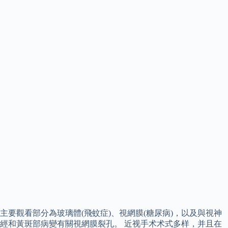
主要觀看部分為玻璃體(飛蚊症)、視網膜(糖尿病)，以及與視神
經和黃斑部病變有關視網膜裂孔。 近视手术术式多样，并且在