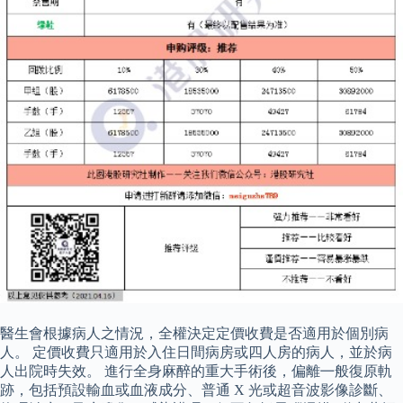
醫生會根據病人之情況，全權決定定價收費是否適用於個別病
人。 定價收費只適用於入住日間病房或四人房的病人，並於病
人出院時失效。 進行全身麻醉的重大手術後，偏離㇐般復原軌
跡，包括預設輸血或血液成分、普通 X 光或超音波影像診斷、