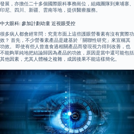
發展，亦擔任二十多個國際眼科事務崗位，組織團隊到柬埔寨、
印尼、四川、新疆、雲南等地，提供醫療服務。
中大眼科: 參加計劃幼童 近視眼受控
很多病人都會經常問：究竟市面上這些護眼營養素有沒有實際功
效？ 首先，不少營養素產品是建基於「關聯性研究」來宣稱其
功效。 即使有些人曾進食過相關產品而發現視力得到改善，也
不能夠單純地把結論歸因為產品的功效，原因是當中還可能包括
其他因素，尤其人體極之複雜，成因後果不能這樣簡化。