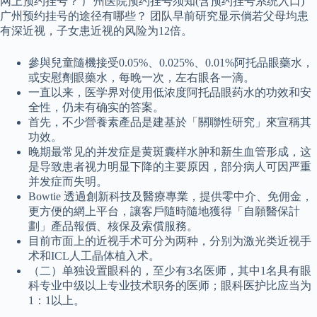
网上预约挂号？ 广州医院预约挂号须知(含预约挂号系统入口)
广州预约挂号的途径有哪些？ 团队早前研究显示倘若父母均患
有深近视，子女患近视的风险为12倍。
參與兒童隨機接受0.05%、0.025%、0.01%阿托品眼藥水，
或安慰劑眼藥水，每晚一次，左右眼各一滴。
一直以来，医学界对使用低浓度阿托品眼药水的功效和安
全性，仍未有确实的答案。
首先，不少營養素產品是建基於「關聯性研究」來宣稱其
功效。
晚期最常见的并发症是黄斑囊样水肿和新生血管形成，这
是导致患者视力明显下降的主要原因，部分病人可因严重
并发症而失明。
Bowtie 透過創新科技及醫療專業，提供零中介、免佣金，
更方便的網上平台，讓客戶隨時隨地獲得「自願醫保計
劃」產品報價、核保及索償服務。
目前市面上的近视手术可分为两种，分别为激光类近视手
术和ICL人工晶体植入术。
（二）单独设置眼科的，至少有3名医师，其中1名具有眼
科专业中级以上专业技术职务的医师；眼科医护比应当为
1：1以上。