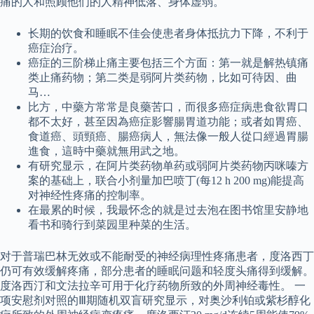
痛的人和照顾他们的人精神低落、身体虚弱。
长期的饮食和睡眠不佳会使患者身体抵抗力下降，不利于
癌症治疗。
癌症的三阶梯止痛主要包括三个方面：第一就是解热镇痛
类止痛药物；第二类是弱阿片类药物，比如可待因、曲
马…
比方，中藥方常常是良藥苦口，而很多癌症病患食欲胃口
都不太好，甚至因為癌症影響腸胃道功能；或者如胃癌、
食道癌、頭頸癌、腸癌病人，無法像一般人從口經過胃腸
進食，這時中藥就無用武之地。
有研究显示，在阿片类药物单药或弱阿片类药物丙咪嗪方
案的基础上，联合小剂量加巴喷丁(每12 h 200 mg)能提高
对神经性疼痛的控制率。
在最累的时候，我最怀念的就是过去泡在图书馆里安静地
看书和骑行到菜园里种菜的生活。
对于普瑞巴林无效或不能耐受的神经病理性疼痛患者，度洛西丁
仍可有效缓解疼痛，部分患者的睡眠问题和轻度头痛得到缓解。
度洛西汀和文法拉辛可用于化疗药物所致的外周神经毒性。 一
项安慰剂对照的Ⅲ期随机双盲研究显示，对奥沙利铂或紫杉醇化