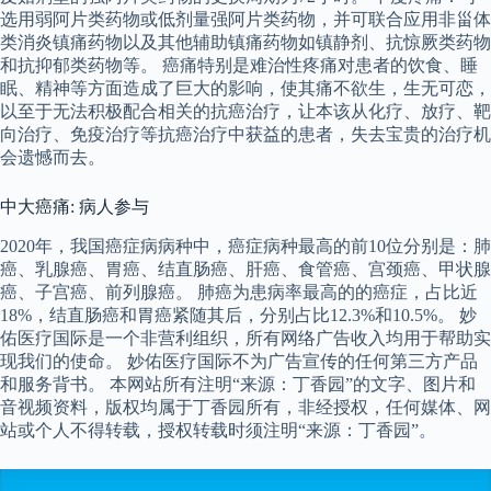
选用弱阿片类药物或低剂量强阿片类药物，并可联合应用非甾体
类消炎镇痛药物以及其他辅助镇痛药物如镇静剂、抗惊厥类药物
和抗抑郁类药物等。 癌痛特别是难治性疼痛对患者的饮食、睡
眠、精神等方面造成了巨大的影响，使其痛不欲生，生无可恋，
以至于无法积极配合相关的抗癌治疗，让本该从化疗、放疗、靶
向治疗、免疫治疗等抗癌治疗中获益的患者，失去宝贵的治疗机
会遗憾而去。
中大癌痛: 病人参与
2020年，我国癌症病病种中，癌症病种最高的前10位分别是：肺
癌、乳腺癌、胃癌、结直肠癌、肝癌、食管癌、宫颈癌、甲状腺
癌、子宫癌、前列腺癌。 肺癌为患病率最高的的癌症，占比近
18%，结直肠癌和胃癌紧随其后，分别占比12.3%和10.5%。 妙
佑医疗国际是一个非营利组织，所有网络广告收入均用于帮助实
现我们的使命。 妙佑医疗国际不为广告宣传的任何第三方产品
和服务背书。 本网站所有注明“来源：丁香园”的文字、图片和
音视频资料，版权均属于丁香园所有，非经授权，任何媒体、网
站或个人不得转载，授权转载时须注明“来源：丁香园”。