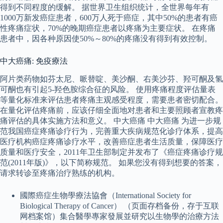
得到不同程度的缓解。 据世界卫生组织统计，全世界每年有
1000万新发癌症患者，600万人死于癌症，其中50%的患者有癌
性疼痛症状，70%的晚期癌症患者以疼痛为主要症状。 在疼痛
患者中，因各种原因使50%～80%的疼痛没有得到有效控制。
中大癌痛: 免疫療法
阿片类药物如芬太尼、哌替啶、美沙酮、右美沙芬、羟可酮及氢
可酮也有引起5-羟色胺综合征的风险。 使用疼痛程度评估量表
等量化标准来评估患者疼痛主观感受程度，需要患者密切配合。
在量化评估疼痛前，应该仔细全面地对患者和主要照顾者宣教疼
痛评估的具体实施方法和意义。 中大癌痛 中大癌痛 为进一步规
范我国癌症疼痛诊疗行为，完善重大疾病规范化诊疗体系，提高
医疗机构癌症疼痛诊疗水平，改善癌症患者生活质量，保障医疗
质量和医疗安全，2011年卫生部制定并发布了《癌症疼痛诊疗规
范(2011年版)》，以下简称规范。 如果您没有得到想要的答案，
请求转诊至疼痛治疗熟练的机构。
國際癌症生物學療法協會（International Society for
Biological Therapy of Cancer） （页面存档备份，存于互联
网档案馆）集合醫學專家發展並研究以生物學的治療方法