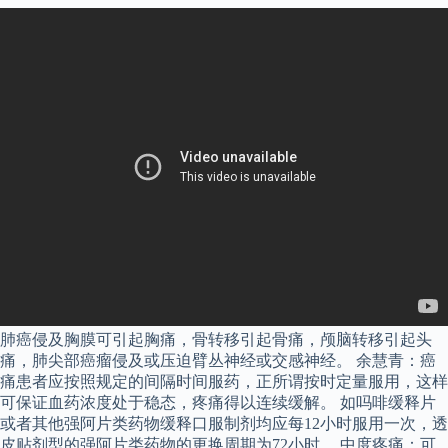
肺癌侵及胸膜可引起胸痛，骨转移引起骨痛，颅脑转移引起头
痛，肺尖部癌瘤侵及或压迫臂丛神经或交感神经。 余慧青：癌
痛患者应按照规定的间隔时间服药，正所谓按时定量服用，这样
可保证血药浓度处于稳态，疼痛得以连续缓解。 如吗啡缓释片
或者其他强阿片类药物缓释口服制剂均应每12小时服用一次，透
皮贴剂型的强阿片类药物的更换周期为72小时。 中度疼痛：可