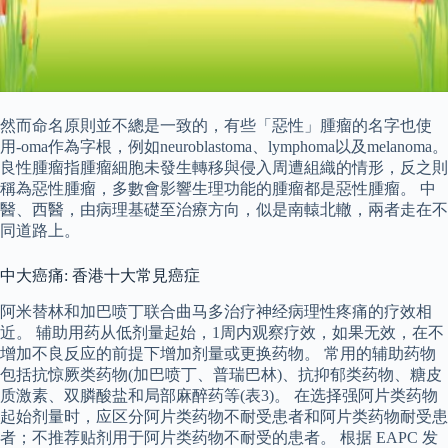
然而命名原則並不總是一致的，有些「惡性」腫瘤的名字也使
用-oma作為字根，例如neuroblastoma、lymphoma以及melanoma。
良性腫瘤指腫瘤細胞未發生轉移與侵入周遭組織的情形，反之則
稱為惡性腫瘤，多數會影響生理功能的腫瘤都是惡性腫瘤。 中
醫、西醫，由病理基礎至治療方向，似是南轅北轍，兩者走在不
同道路上。
中大癌痛: 香港十大常見癌症
阿米替林和加巴喷丁联合曲马多治疗神经病理性疼痛的疗效相
近。 辅助用药从低剂量起始，1周内观察疗效，如果无效，在不
增加不良反应的前提下增加剂量或更换药物。 常用的辅助药物
包括抗惊厥类药物(加巴喷丁、普瑞巴林)、抗抑郁类药物、糖皮
质激素、双膦酸盐和局部麻醉药等(表3)。 在选择强阿片类药物
起始剂量时，应区分阿片类药物不耐受患者和阿片类药物耐受患
者；不推荐贴剂用于阿片类药物不耐受的患者。 根据 EAPC 发