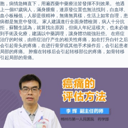
胞，病情急轉直下，用遍西藥中藥療法皆發揮不到效果。 他遇
上一個87歲病人，滿身腫瘤，連原發位置也無法找到，白血球、
血小板極低，人卻是很精神，無痛無異樣，生活上如常自理，患
病都是無意中發現。 家人建議進行全面身體檢測，病人十分抗
拒，蘇醫生認為，就算找出原因，但病人年紀這樣大，也未必做
到手術及化療，建議以中藥調理，讓身體功能強壯些。 在癌症
治疗的时候，由癌症治疗产生的相关性疼痛，如在打升白针之后
会引起骨头的疼痛，在进行骨穿或其他手术操作后，会引起患者
局部的疼痛。 肿瘤在转移后会引起转移部位的疼痛，如骨转移
引起局部的骨痛。