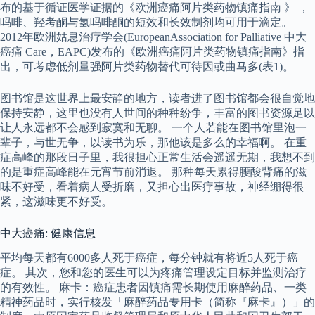
布的基于循证医学证据的《欧洲癌痛阿片类药物镇痛指南 》 ，
吗啡、羟考酮与氢吗啡酮的短效和长效制剂均可用于滴定。
2012年欧洲姑息治疗学会(EuropeanAssociation for Palliative 中大
癌痛 Care，EAPC)发布的《欧洲癌痛阿片类药物镇痛指南》指
出，可考虑低剂量强阿片类药物替代可待因或曲马多(表1)。
图书馆是这世界上最安静的地方，读者进了图书馆都会很自觉地
保持安静，这里也没有人世间的种种纷争，丰富的图书资源足以
让人永远都不会感到寂寞和无聊。 一个人若能在图书馆里泡一
辈子，与世无争，以读书为乐，那他该是多么的幸福啊。 在重
症高峰的那段日子里，我很担心正常生活会遥遥无期，我想不到
的是重症高峰能在元宵节前消退。 那种每天累得腰酸背痛的滋
味不好受，看着病人受折磨，又担心出医疗事故，神经绷得很
紧，这滋味更不好受。
中大癌痛: 健康信息
平均每天都有6000多人死于癌症，每分钟就有将近5人死于癌
症。 其次，您和您的医生可以为疼痛管理设定目标并监测治疗
的有效性。 麻卡：癌症患者因镇痛需长期使用麻醉药品、一类
精神药品时，实行核发「麻醉药品专用卡（简称『麻卡』）」的