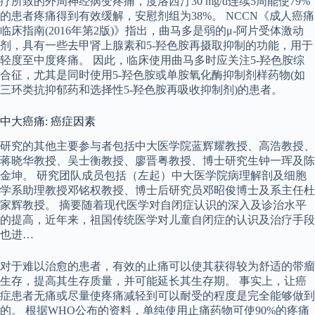
疗所致的外周神经病变疼痛，度洛西汀30 mg/d连续5周能使79%
的患者疼痛得到有效缓解，安慰剂组为38%。 NCCN《成人癌痛
临床指南(2016年第2版)》指出，曲马多是弱的μ-阿片受体激动
剂，具有一些去甲肾上腺素和5-羟色胺再摄取抑制的功能，用于
轻度至中度疼痛。 因此，临床使用曲马多时应关注5-羟色胺综
合征，尤其是同时使用5-羟色胺或单胺氧化酶抑制剂样药物(如
三环类抗抑郁药和选择性5-羟色胺再吸收抑制剂)的患者。
中大癌痛: 癌症因素
研究的其他主要参与者包括中大医学院蓝辉耀教授、高浩教授、
蒋晓华教授、吴士衡教授、廖晋粤教授、博士研究生钟一珲及陈
金坤。 研究团队成员包括（左起）中大医学院病理解剖及细胞
学系助理教授邓铭权教授、博士后研究员邓昭俊博士及系主任杜
家辉教授。 摘要随着现代医学对自闭症认识的深入及诊治水平
的提高，近年来，祖国传统医学对儿童自闭症的认识及治疗手段
也进…
对于难以治愈的患者，有效的止痛可以使其获得较为舒适的带瘤
生存，提高其生存质量，并可能延长其生存期。 事实上，让癌
症患者无痛或尽量使疼痛减轻到可以耐受的程度是完全能够做到
的。 根据WHO公布的资料，单纯使用止痛药物可使90%的疼痛