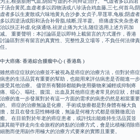
为主,根据脏附气血,阴阳亏虚的不同辩证治疗。 气虚者多以四君
子汤合黄芪,血虚者多以四物汤或八珍汤合鸡血藤,三七,何首乌;阴
虚者多以生麦散或六味地黄丸合沙参,女贞子,旱莲草,龟板;阴虚者
多以四逆汤或阳和汤合补骨脂,续断,淫羊藿。 癌痛虚实夹杂患者
治以扶正补虛,化痰通络,祛淤止痛为大法,随症选用上述方药加
减。 重要聲明：本討論區是以即時上載留言的方式運作，香港
討論區對所有留言的真實性、完整性及立場等，不負任何法律責
任。
中大癌痛: 香港綜合腫瘤中心 ( 香港島 )
雖然癌症症狀的治療並不被視為是癌症的治療方法，但對於癌症
病患的生活品質有重要的幫助，也能用來評估病患是否能進一步
接受其他治療。 儘管所有醫師都能夠使用藥物來減輕或抑制疼
痛、噁心、嘔吐、腹瀉、出血及其他癌症患者常見的症狀，舒緩
治療的進一步發展對於有這一方面的需求的病患仍然是相當重要
的。 癌症的治療無論是化療、手術或放療都是對身體有極大負
擔，並且在發生惡性轉移後，無論是何種方式都是很難徹底治
癒。 在目前對於年老的癌症患者，或許找出能維持生活品質並
讓其能平靜走向生命旅程的終點的治療方式，會是比積極消除癌
細胞而使用副作用極大的治療方式要來的實際且重要。