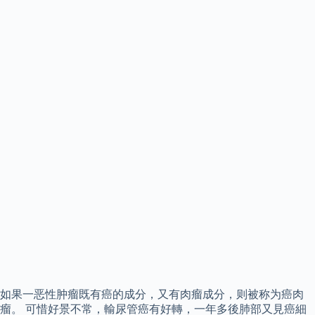
如果一恶性肿瘤既有癌的成分，又有肉瘤成分，则被称为癌肉
瘤。 可惜好景不常，輸尿管癌有好轉，一年多後肺部又見癌細