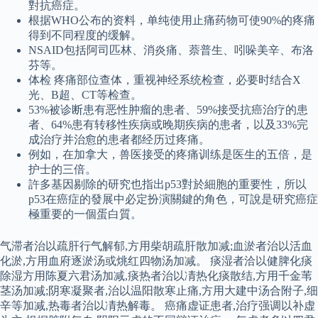
對抗癌症。
根据WHO公布的资料，单纯使用止痛药物可使90%的疼痛
得到不同程度的缓解。
NSAID包括阿司匹林、消炎痛、萘普生、吲哚美辛、布洛
芬等。
体检 疼痛部位查体，重视神经系统检查，必要时结合X
光、B超、CT等检查。
53%被诊断患有恶性肿瘤的患者、59%接受抗癌治疗的患
者、64%患有转移性疾病或晚期疾病的患者，以及33%完
成治疗并治愈的患者都经历过疼痛。
例如，在加拿大，兽医接受的疼痛训练是医生的五倍，是
护士的三倍。
許多基因剔除的研究也指出p53對於細胞的重要性，所以
p53在癌症的發展中必定扮演關鍵的角色，可說是研究癌症
極重要的一個蛋白質。
气滞者治以疏肝行气解郁,方用柴胡疏肝散加减;血淤者治以活血
化淤,方用血府逐淤汤或烑红四物汤加减。 痰湿者洽以健脾化痰
除湿方用陈夏六君汤加减,痰热者治以凊热化痰散结,方用千金苇
茎汤加减;阴寒凝聚者,治以温阳散寒止痛,方用大建中汤合附子,细
辛等加减,热毒者治以凊热解毒。 癌痛虚证患者,治疗强调以补虚