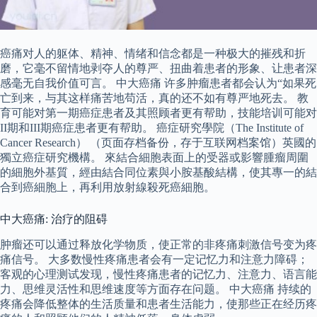
癌痛对人的躯体、精神、情绪和信念都是一种极大的摧残和折
磨，它毫不留情地剥夺人的尊严、扭曲着患者的形象、让患者深
感毫无自我价值可言。 中大癌痛 许多肿瘤患者都会认为“如果死
亡到来，与其这样痛苦地苟活，真的还不如有尊严地死去。 教
育可能对第一期癌症患者及其照顾者更有帮助，技能培训可能对
II期和III期癌症患者更有帮助。 癌症研究學院（The Institute of
Cancer Research） （页面存档备份，存于互联网档案馆）英國的
獨立癌症研究機構。 來結合細胞表面上的受器或影響腫瘤周圍
的細胞外基質，經由結合同位素與小胺基酸結構，使其專一的結
合到癌細胞上，再利用放射線殺死癌細胞。
中大癌痛: 治疗的阻碍
肿瘤还可以通过释放化学物质，使正常的非疼痛刺激信号变为疼
痛信号。 大多数慢性疼痛患者会有一定记忆力和注意力障碍；
客观的心理测试发现，慢性疼痛患者的记忆力、注意力、语言能
力、思维灵活性和思维速度等方面存在问题。 中大癌痛 持续的
疼痛会降低整体的生活质量和患者生活能力，使那些正在经历疼