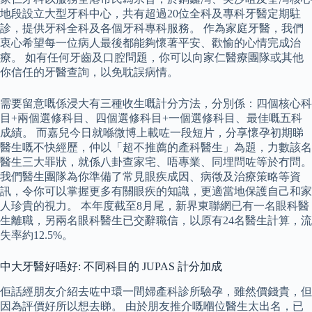
地段設立大型牙科中心，共有超過20位全科及專科牙醫定期駐
診，提供牙科全科及各個牙科專科服務。 作為家庭牙醫，我們
衷心希望每一位病人最後都能夠懷著平安、歡愉的心情完成治
療。 如有任何牙齒及口腔問題，你可以向家仁醫療團隊或其他
你信任的牙醫查詢，以免耽誤病情。
需要留意嘅係浸大有三種收生嘅計分方法，分別係：四個核心科
目+兩個選修科目、四個選修科目+一個選修科目、最佳嘅五科
成績。 而嘉兒今日就喺微博上載咗一段短片，分享懷孕初期睇
醫生嘅不快經歷，仲以「超不推薦的產科醫生」為題，力數該名
醫生三大罪狀，就係八卦查家宅、唔專業、同埋問咗等於冇問。
我們醫生團隊為你準備了常見眼疾成因、病徵及治療策略等資
訊，令你可以掌握更多有關眼疾的知識，更適當地保護自己和家
人珍貴的視力。 本年度截至8月尾，新界東聯網已有一名眼科醫
生離職，另兩名眼科醫生已交辭職信，以原有24名醫生計算，流
失率約12.5%。
中大牙醫好唔好: 不同科目的 JUPAS 計分加成
佢話經朋友介紹去咗中環一間婦產科診所驗孕，雖然價錢貴，但
因為評價好所以想去睇。 由於朋友推介嘅嗰位醫生太出名，已