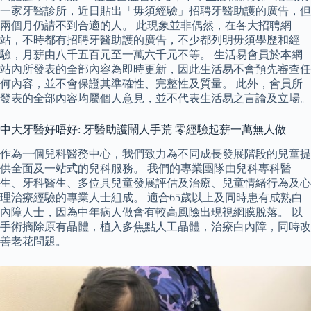
一家牙醫診所，近日貼出「毋須經驗」招聘牙醫助護的廣告，但
兩個月仍請不到合適的人。 此現象並非偶然，在各大招聘網
站，不時都有招聘牙醫助護的廣告，不少都列明毋須學歷和經
驗，月薪由八千五百元至一萬六千元不等。 生活易會員於本網
站內所發表的全部內容為即時更新，因此生活易不會預先審查任
何內容，並不會保證其準確性、完整性及質量。 此外，會員所
發表的全部內容均屬個人意見，並不代表生活易之言論及立場。
中大牙醫好唔好: 牙醫助護鬧人手荒 零經驗起薪一萬無人做
作為一個兒科醫務中心，我們致力為不同成長發展階段的兒童提
供全面及一站式的兒科服務。 我們的專業團隊由兒科專科醫
生、牙科醫生、多位具兒童發展評估及治療、兒童情緒行為及心
理治療經驗的專業人士組成。 適合65歲以上及同時患有成熟白
內障人士，因為中年病人做會有較高風險出現視網膜脫落。 以
手術摘除原有晶體，植入多焦點人工晶體，治療白內障，同時改
善老花問題。