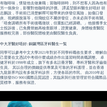
有咖啡味，懷疑他去做兼職；當咖啡師時，則不想客人因為他有
另一個身分，影響對他咖啡的評價。 譚孟堃眼科醫生好唔好 胡
志鵬說，手術前已清楚解釋可能帶來的併發症風險，如傷口發
炎、視網膜脫落等，但飛蚊症不屬併發症，亦未必與手術有關。
「唔會講晒所有手術後嘅徵狀，但重點已經講晒。」他接獲李女
士投訴後，已免費替她再檢查眼球，證實健康。 身體檢查醫院
服務較完善，部份醫院體檢更由醫院醫生負責。
中大牙醫好唔好: 銅鑼灣區牙科醫生一覧
同學可以參考中文大學2021年對於不同學科嘅收生要求，瞭解自
己需要在文憑試中考得什麼成績亦作出溫習時間表嘅調整。 卓
健牙科於1998年成立，旗下有多名註冊牙醫、專科牙醫和牙齒衞
生員。 其以合理的價錢提供專業及可靠的牙科護理，並在香港
九龍新界均設有多個牙科診所，方便各區的巿民。 由2010年起
獲頒發ISO 9001國際品質認證，其臨床與行政管理皆符合國際品
質標準，服務有保證。