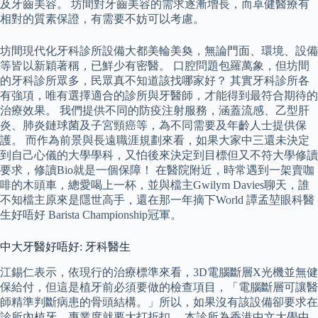
及牙齒美容。 坊間對牙齒美容的需求逐漸增長，而卓健醫療有
相對的質素保證，有需要不妨可以考慮。
坊間現代化牙科診所設備大都美輪美奐，無論門面、環境、設備
等皆以新穎著稱，已鮮少有密醫。 口腔問題包羅萬象，但坊間
的牙科診所眾多，民眾真不知道該找哪家好？ 其實牙科診所各
有強項，唯有選擇適合的診所與牙醫師，才能得到最符合期待的
治療效果。 我們提供不同的防疫注射服務，涵蓋流感、乙型肝
炎、肺炎鏈球菌及子宮頸癌等，為不同需要及年齡人士提供保
護。 而作為前景與長遠職涯規劃來看，如果大家中三還未決定
到自己心儀的大學學科，又怕後來決定到目標但又不符大學修讀
要求，修讀Bio就是一個保障！ 在醫院附近，時常遇到一架賣咖
啡的木頭車，總愛喝上一杯，並與檔主Gwilym Davies聊天，誰
不知檔主原來是隱世高手，還在那一年摘下World 譚孟堃眼科醫
生好唔好 Barista Championship冠軍。
中大牙醫好唔好: 牙科醫生
江錫仁表示，依現行的治療標準來看，3D電腦斷層X光機並無健
保給付，但這是植牙前必須要做的檢查項目，「電腦斷層可讓醫
師精準判斷病患的骨頭結構。」所以，如果沒有該設備卻要求在
診所內植牙，專業度就要大打折扣。 本診所為香港中文大學中