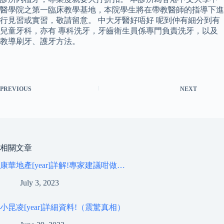
醫學院之第一臨床教學基地，本院學生將在帶教醫師的指導下進
行見習或實習，敬請留意。 中大牙醫好唔好 呢到仲有細分到有
兒童牙科，亦有 專科洗牙，牙齒衛生員係專門負責洗牙，以及
教導刷牙、護牙方法。
PREVIOUS
NEXT
相關文章
康華地產[year]詳解!專家建議咁做…
July 3, 2023
小昆凌[year]詳細資料!（震驚真相）