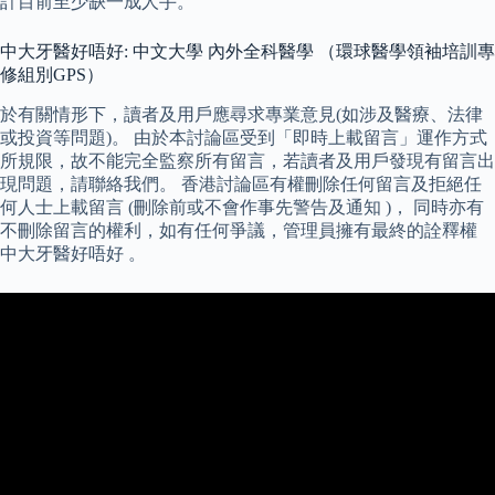
計目前至少缺一成人手。
中大牙醫好唔好: 中文大學 內外全科醫學 （環球醫學領袖培訓專
修組別GPS）
於有關情形下，讀者及用戶應尋求專業意見(如涉及醫療、法律
或投資等問題)。 由於本討論區受到「即時上載留言」運作方式
所規限，故不能完全監察所有留言，若讀者及用戶發現有留言出
現問題，請聯絡我們。 香港討論區有權刪除任何留言及拒絕任
何人士上載留言 (刪除前或不會作事先警告及通知 )， 同時亦有
不刪除留言的權利，如有任何爭議，管理員擁有最終的詮釋權
中大牙醫好唔好 。