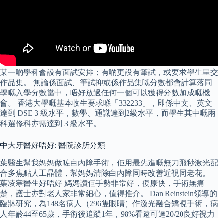
某一啲學科會設有面試安排；有啲更設有筆試，或要求學生呈交
作品集。 無論係面試、筆試抑或係作品集嘅分數都會計算落同
學嘅入學分數當中，唔好放過任何一個可以獲得分數加成嘅機
會。 香港大學嘅基本收生要求喺「332233」，即係中文、英文
達到 DSE 3 級水平，數學、通識達到2級水平，而學生其中嘅兩
科選修科亦需達到 3 級水平。
中大牙醫好唔好: 醫院診所分類
葉醫生幫我媽媽做咗白內障手術，佢用最先進嘅無刀飛秒激光配
合多焦點人工晶體，幫媽媽清除白內障同時改善近視同老花。
葉凌寒醫生好唔好 媽媽讚佢手勢非常好，復原快，手術無痛
楚，護士亦對老人家非常細心，值得推介。 Dan Reinstein領導的
臨牀研究，為148名病人（296隻眼睛）作激光融合矯視手術，病
人年齡44至65歲，手術後追蹤1年，98%看遠可達20/20良好視力