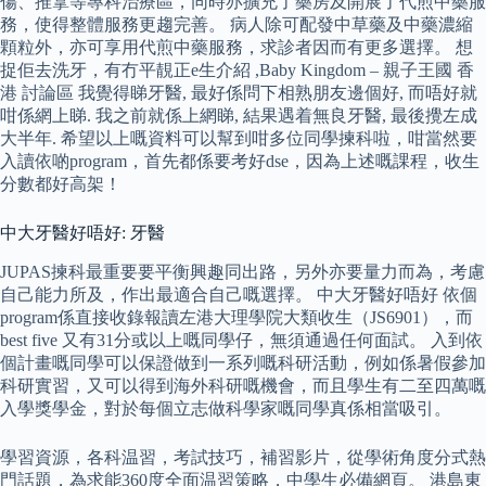
傷、推拿等專科治療區，同時亦擴充了藥房及開展了代煎中藥服
務，使得整體服務更趨完善。 病人除可配發中草藥及中藥濃縮
顆粒外，亦可享用代煎中藥服務，求診者因而有更多選擇。 想
捉佢去洗牙，有冇平靚正e生介紹 ,Baby Kingdom – 親子王國 香
港 討論區 我覺得睇牙醫, 最好係問下相熟朋友邊個好, 而唔好就
咁係網上睇. 我之前就係上網睇, 結果遇着無良牙醫, 最後攪左成
大半年. 希望以上嘅資料可以幫到咁多位同學揀科啦，咁當然要
入讀依啲program，首先都係要考好dse，因為上述嘅課程，收生
分數都好高架！
中大牙醫好唔好: 牙醫
JUPAS揀科最重要要平衡興趣同出路，另外亦要量力而為，考慮
自己能力所及，作出最適合自己嘅選擇。 中大牙醫好唔好 依個
program係直接收錄報讀左港大理學院大類收生（JS6901），而
best five 又有31分或以上嘅同學仔，無須通過任何面試。 入到依
個計畫嘅同學可以保證做到一系列嘅科研活動，例如係暑假參加
科研實習，又可以得到海外科研嘅機會，而且學生有二至四萬嘅
入學獎學金，對於每個立志做科學家嘅同學真係相當吸引。
學習資源，各科温習，考試技巧，補習影片，從學術角度分式熱
門話題，為求能360度全面温習策略，中學生必備網頁。 港島東