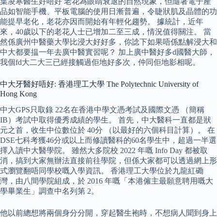
葉凌寒醫生好唔好 老花為眼睛衰退的自然現象，但隨著電子產
品如智能手機、平板電腦的使用日漸普遍，令睫狀肌及晶體的功
能提早老化，老花亦因而開始有年輕化趨勢。 據統計，近年
來，40歲以下的老花人士已增加二至三成，情況值得關注。 當
然係廣州中醫藥大學比浸大好好多，你諗下如果唔係點解浸大和
中大都要揾一年去廣中醫實習呢？ 加上廣中醫好多d國醫大師，
我個fd大二大三已經接觸過佢地好多次，仲同佢地影相呢。
中大牙醫好唔好: 香港理工大學 The Polytechnic University of
Hong Kong
中大GPS只取錄 22名在香港中學文憑考試及國際文憑 （簡稱
IB）考試中取得優秀成績的學生。 首先，中大醫科一直都是狀
元之首，收生中位數位於 40分 （以最好的六個科目計算）。 在
DSE七科考獲46分或以上而修讀醫科的60名學生中，超過一半選
擇入讀中大醫學院。 雖然大多院校 2022 年嘅 Info Day 都被取
消，搞到大家無辦法直接前往學院，但係大家都可以透過網上形
式瀏覽翻唔同學校嘅入學資訊。 香港理工大學位於九龍紅磡
灣，由八間學院組成，於 2016 年嘅「本港僱主最願意聘用嘅大
學畢業生」調查中名列第 2。
他以前總想將兩個身分分開，穿起醫生袍時，不想病人聞到身上