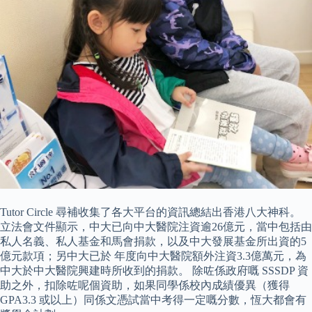
Tutor Circle 尋補收集了各大平台的資訊總結出香港八大神科。
立法會文件顯示，中大已向中大醫院注資逾26億元，當中包括由
私人名義、私人基金和馬會捐款，以及中大發展基金所出資的5
億元款項；另中大已於 年度向中大醫院額外注資3.3億萬元，為
中大於中大醫院興建時所收到的捐款。 除咗係政府嘅 SSSDP 資
助之外，扣除咗呢個資助，如果同學係校內成績優異（獲得
GPA3.3 或以上）同係文憑試當中考得一定嘅分數，恆大都會有