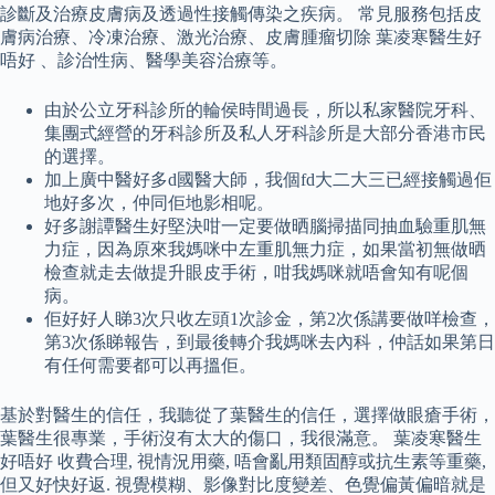
診斷及治療皮膚病及透過性接觸傳染之疾病。 常見服務包括皮
膚病治療、冷凍治療、激光治療、皮膚腫瘤切除 葉凌寒醫生好
唔好 、診治性病、醫學美容治療等。
由於公立牙科診所的輪侯時間過長，所以私家醫院牙科、
集團式經營的牙科診所及私人牙科診所是大部分香港市民
的選擇。
加上廣中醫好多d國醫大師，我個fd大二大三已經接觸過佢
地好多次，仲同佢地影相呢。
好多謝譚醫生好堅決咁一定要做晒腦掃描同抽血驗重肌無
力症，因為原來我媽咪中左重肌無力症，如果當初無做晒
檢查就走去做提升眼皮手術，咁我媽咪就唔會知有呢個
病。
佢好好人睇3次只收左頭1次診金，第2次係講要做咩檢查，
第3次係睇報告，到最後轉介我媽咪去內科，仲話如果第日
有任何需要都可以再搵佢。
基於對醫生的信任，我聽從了葉醫生的信任，選擇做眼瘡手術，
葉醫生很專業，手術沒有太大的傷口，我很滿意。 葉凌寒醫生
好唔好 收費合理, 視情況用藥, 唔會亂用類固醇或抗生素等重藥,
但又好快好返. 視覺模糊、影像對比度變差、色覺偏黃偏暗就是