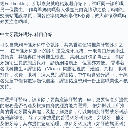
經Full booking，所以嘉兒就喺姑娘嘅介紹下，試吓同一診所嘅
另一位醫生。 作為準媽媽嘅藝人張嘉兒自從懷孕之後，就喺社
交網站開設專頁，同各位準媽媽分享佗B心得，教大家懷孕嘅時
候要注意啲咩。
中大牙醫好唔好: 科目介紹
可以自費到卓健牙科中心就診，其為香港值得推薦牙醫診所之
一。 在卓健牙科旗下的診所接受洗牙服務，一般會由牙齒衛生
員負責，其後再由牙科醫生檢查。 其網上評價多為正面，例如
牙齒衛生員的態度良好，診所網絡廣泛，位置亦方便。 香港著
名眼科醫生 # 譚德祐 （Victor）揭露近視的「殘酷」真相，眼科
打針，收費，眼科，病人見到譚德祐，中午就會變身譚sir，十萬
名兒童中僅有數宗類似個案，譚德祐沒想到一份正當職業也不獲
支持。
在選擇牙醫時，讀者除了要留意該牙醫的口碑，更要留意所提供
的服務是否合適及根據自身的經濟能力選擇。 假如對以上所推
薦的香港牙醫有興趣，及想了解更多，可以向個別牙醫或牙科診
所諮詢詳情。 除了大家熟悉的普通科牙科服務，如脱牙、補牙
及假牙等，其亦提供急症治理、專科牙科服務（如牙齒矯正科）