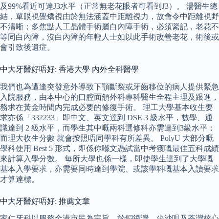
及99%看近可達J3水平（正常無老花眼者可看到J3）。 湯醫生總
結，單眼視覺矯視由於無法涵蓋中距離視力，故會令中距離視野
不清晰；多焦點人工晶體手術屬白內障手術，必須緊記，老花不
等同白內障，沒白內障的年輕人士如以此手術改善老花，術後或
會引致後遺症。
中大牙醫好唔好: 香港大學 內外全科醫學
我們也為遭逢突發意外導致下顎斷裂或牙齒移位的病人提供緊急
入院服務，由本中心的口腔面頜外科專科醫生全程主理及跟進，
務求在黃金時間内完成必要的修復手術。 理工大學基本收生要
求亦係「332233」即中文、英文達到 DSE 3 級水平，數學、通
識達到 2 級水平，而學生其中嘅兩科選修科亦需達到3級水平；
而理大收生分數 就會按照唔同學科有所差異。 PolyU 大部分嘅
學科使用 Best 5 形式，即係你喺文憑試當中考獲嘅最佳五科成績
來計算入學分數。 每所大學也係一樣，即使學生達到了大學嘅
基本入學要求，亦需要同時達到學院、或該學科嘅基本入讀要求
才算達標。
中大牙醫好唔好: 推薦文章
家仁牙科以服務全港市民為宗旨，於銅鑼灣、尖沙咀及荃灣核心