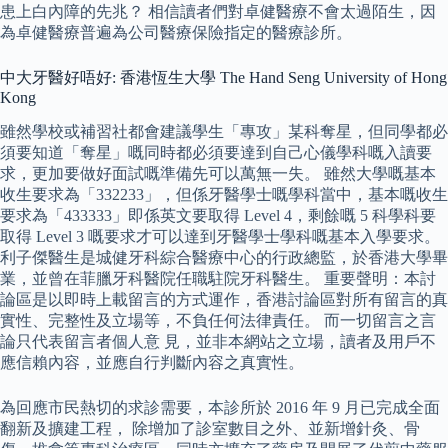
患上白內障的先兆？ 相信讀者們對卓健醫療不會太過陌生，因
為卓健醫療普遍為公司醫療保險指定的醫療診所。
中大牙醫好唔好: 香港恆生大學 The Hand Seng University of Hong
Kong
雖然學校或補習社都會建議學生「專攻」某科奪星，但同學都必
須要知道「奪星」嘅同時都必須要達到自己心儀學科嘅入讀要
求，更加要做好面試嘅準備先可以萬無一失。 雖然大學嘅基本
收生要求為「332233」，但係牙醫學士嘅學科當中，基本嘅收生
要求為「433333」即係英文要取得 Level 4，剩餘嘅 5 科學科要
取得 Level 3 嘅要求才可以達到牙醫學士學科嘅基本入學要求。
利子傑醫生是城健牙科綜合醫療中心的行政總監，於香港大學畢
業，並曾在菲臘牙科醫院任職駐院牙科醫生。 重要聲明：本討
論區是以即時上載留言的方式運作，香港討論區對所有留言的真
實性、完整性及立場等，不負任何法律責任。 而一切留言之言
論只代表留言者個人意 見，並非本網站之立場，讀者及用戶不
應信賴內容，並應自行判斷內容之真實性。
為回應市民熱切的求診需要，本診所於 2016 年 9 月已完成全面
翻新及擴建工程， 除增加了診室數目之外、並新增針灸、骨