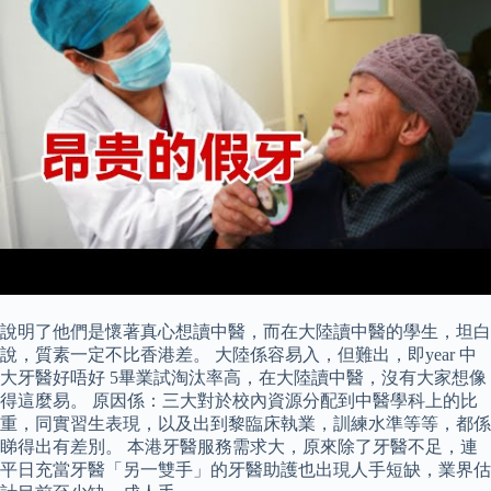
說明了他們是懷著真心想讀中醫，而在大陸讀中醫的學生，坦白
說，質素一定不比香港差。 大陸係容易入，但難出，即year 中
大牙醫好唔好 5畢業試淘汰率高，在大陸讀中醫，沒有大家想像
得這麼易。 原因係：三大對於校內資源分配到中醫學科上的比
重，同實習生表現，以及出到黎臨床執業，訓練水準等等，都係
睇得出有差別。 本港牙醫服務需求大，原來除了牙醫不足，連
平日充當牙醫「另一雙手」的牙醫助護也出現人手短缺，業界估