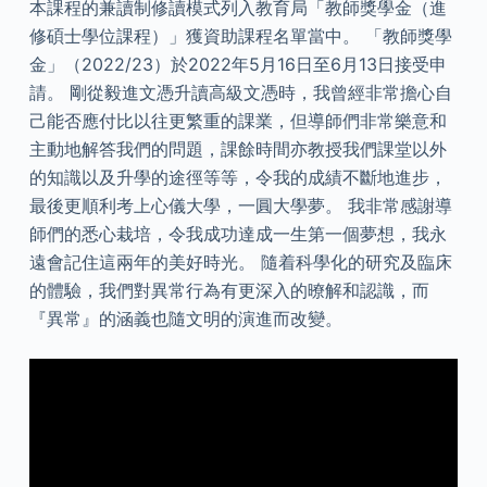
本課程的兼讀制修讀模式列入教育局「教師獎學金（進
修碩士學位課程）」獲資助課程名單當中。 「教師獎學
金」（2022/23）於2022年5月16日至6月13日接受申
請。 剛從毅進文憑升讀高級文憑時，我曾經非常擔心自
己能否應付比以往更繁重的課業，但導師們非常樂意和
主動地解答我們的問題，課餘時間亦教授我們課堂以外
的知識以及升學的途徑等等，令我的成績不斷地進步，
最後更順利考上心儀大學，一圓大學夢。 我非常感謝導
師們的悉心栽培，令我成功達成一生第一個夢想，我永
遠會記住這兩年的美好時光。 隨着科學化的研究及臨床
的體驗，我們對異常行為有更深入的暸解和認識，而
『異常』的涵義也隨文明的演進而改變。