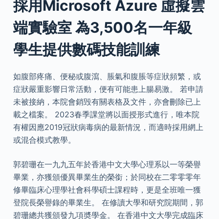
採用Microsoft Azure 虛擬雲
端實驗室 為3,500名一年級
學生提供數碼技能訓練
如腹部疼痛、便秘或腹瀉、脹氣和腹脹等症狀頻繁，或
症狀嚴重影響日常活動，便有可能患上腸易激。 若申請
未被接納，本院會銷毁有關表格及文件，亦會刪除已上
載之檔案。 2023春季課堂將以面授形式進行，唯本院
有權因應2019冠狀病毒病的最新情況，而適時採用網上
或混合模式教學。
郭碧珊在一九九五年於香港中文大學心理系以一等榮譽
畢業，亦獲頒優異畢業生的榮銜；於同校在二零零零年
修畢臨床心理學社會科學碩士課程時，更是全班唯一獲
登院長榮譽錄的畢業生。 在修讀大學和研究院期間，郭
碧珊總共獲頒發九項奬學金。 在香港中文大學完成臨床