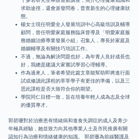
千多名研究生舉辦迎新講座，簡介心理健康知識和
求助途徑，還會派發問卷，普查新生的心理健康狀
態。
楊女士現任明愛全人發展培訓中心高級培訓及輔導
顧問，曾任明愛家庭服務臨床督導及「明愛家庭服
務婚姻治療專業發展小組」召集人，專長於家庭及
婚姻輔導及有關技巧培訓工作。
不過，無論為解決問題也好，為年青人良好成長也
好，我總是建議大家嘗試學習心理輔導。
作為過來人，筆者希望此篇文章能幫助即將進行面
試或修讀此課程的莘莘學子有更佳的準備，以及三
思此課程是否大致符合你的期望。
學院同仁目標一致，旨在培養年輕人成為志及全球
的優質專才。
郭碧珊對於治療患有情緒病和進食失調症的成人及青少
年極具經驗，她並致力向其他專業人士及市民推廣有關
認知行為治療和情緒健康的知識。 郭碧珊為前線醫護及