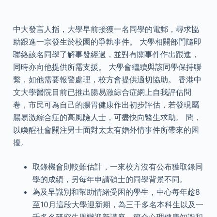
中大發言人指，大學早前接獲一名同學的電郵，尋求協
助跟進一宗發生於校園的爭執事件。 大學相關部門隨即
聯絡該名同學了解事發經過，並對有關事件作出跟進，
同時亦向他提供所需支援。 大學會繼續與該同學保持聯
繫，如他需要報警處理，校方會提供適切協助。 香港中
文大學醫院目前已推出腸易激綜合症網上自我評估問
卷，市民可為自己的腸胃健康作出初步評估，若發現屬
腸易激綜合症的高風險人士，可盡快向醫生求助。 問，
以喚醒社會關注男士面對太太有婚外情事件所帶來的困
擾。
取錄機會則較難估計，一來校方沒有公布獲取錄同
學的成績，另每年申請碩士的同學背景不同。
為及早識別和幫助情緒受困的學生，中心每年趁8
至10月這段大學迎新期，為三千多名本科生以及一