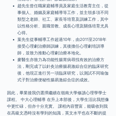
趙先生曾任職家庭輔導員及家庭生活教育主任，從
事個人、婚姻及家庭輔導等工作，並主領多項不同
類型之老師、社工、家長等培育及訓練工作，其中
以性格分析、親職管教、成長心理及關係培育尤具
心得。
葉先生從事輔導工作超過10年，由2011至2018年
接受心理劇治療師訓練，其後擔任心理劇培訓導
師，並致力推動心理劇治療本地化。
麥醫生亦致力為功能性腸胃病尋找有效的治療方
法，剛完成了以針灸治療腸易激綜合症的臨床研究
後，他現正進行另一項臨床研究，以測試不同瑜伽
式子對治療便秘性腸易激綜合症的成效。
因此，畢業後我仍選擇繼續在嶺南大學修讀心理學學士
課程。 中大心理輔導 在升上本部後，大學生活比我想像
中更忙碌，但亦十分充實。 課程內容豐富，能吸收到我
在高級文憑時沒有學到的知識，英文水平也在不斷的提