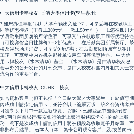
中大信用卡轉校友: 香港大學信用卡(學生專用)
2.如您办理年度“四川大学车辆出入证”时，可享受与在校教职工
同等优惠待遇（非教工200元/证，教工50元/证）。 1.您在四川大
学后勤集团所属的宾馆住宿，可享受与在校教职工同等优惠待遇
（可按宾馆当日挂牌价5－8折优惠）；在后勤集团所属餐厅、茶
楼及娱乐场所消费，可享受9折优惠；在后勤集团所属车队租用
车辆，可享受校内各机关部处单位用车同等优惠待遇。 中大信
用卡轉校友 《水木清华》基金：《水木清华》是由清华校友总
会承办的公开发行的月刊杂志，是广大校友和国内外相关人士交
流合作的重要平台。
中大信用卡轉校友: CUHK – 校友
如合資格客戶（但不包括「全日制大學／大專學生」）於優惠期
內成功申請指定信用卡，並符合以下簽賬要求，該名合資格客戶
可獲享以下其中一款迎新獎賞。 如閣下已經登記中國銀行(香
港)/南洋商業銀行/集友銀行的網上銀行服務或卡公司的網上服
務，閣下是次成功申請的信用卡將被預設為收取電子月結單，而
非郵寄月結單。 若本人（等）為卡公司現有客戶、及/或曾向卡