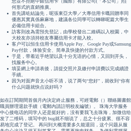
您並不拒絕中銀信用卡（國際）有限公司(「本公司」)任
何形式的直銷推廣。
首先講咗結論先，呢張東亞大學／大專信用卡嘅回贈率同
優惠其實真係麻麻地，建議各位同學可以轉睇呢篇大學生
必備信用卡組合。
訪客則改為需預先登記，由學校發出二維碼以入校園，中
大校友亦須持校友專屬信用卡才能入校。
客户可以恒生信用卡使用Apple Pay、Google Pay或Samsung
Pay付款，体验安全、简单及快捷的付款方式。
于是，带着近乎绝望以及十分无语的心情，又回到开头，
找服务中心。
填妥網上申請表後，請提交照片及繳付申請費以完成續證
手續。
因为对面声音太小听不清，说了两句“您好”，就收到“你有
什么问题就快点说好吗？
如在訂閱期間首個月內決定終止服務，可經電郵（）聯絡圖書館
職員辦理退款手續（電郵內請註明校友編號）。 珠海大学服务
中心接电话的同学人还是挺好的，没有要我飞去珠海，加微信给
发了二维码，填写中的 bug就不细说了，总之十分疲累、很不容
易地完成了登记。 再问到大概需要多久能退回，这个问题从服
务中心这边又得不到答案了，需要再致电财务。 為便利電腦屏