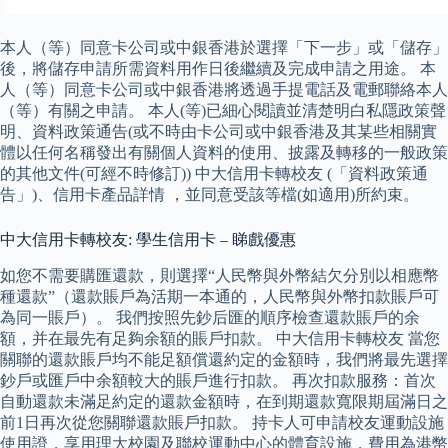
本人（等）同意卡公司或中銀香港於選擇「下一步」或「儲存」
後，將儲存申請所需資料用作日後繼續及完成申請之用途。 本
人（等）同意卡公司或中銀香港將透過手提電話及電郵聯絡本人
（等）有關之申請。 本人(等)已細心閱讀並清楚明白私隱政策聲
明、資料政策通告(或不時由卡公司或中銀香港及其某些相關實
體以任何名稱發出有關個人資料的使用、披露及轉移的一般政策
的其他文件(可經不時修訂)) 中大信用卡轉校友 (「資料政策通
告」)、信用卡產品詳情 ，並同意受該等檔(如適用)所約束。
中大信用卡轉校友: 學生信用卡 – 睇戲優惠
如您不需要購匯還款，則選擇“人民幣與外幣結欠分別以相應幣
種還款”（還款賬戶為活期一本通的，人民幣與外幣扣款賬戶可
為同一賬戶）。 我們按照先鈔后匯的順序檢查還款賬戶的余
額，并在最先有足夠余額的賬戶扣款。 中大信用卡轉校友 當您
關聯的還款賬戶均不能足額償還約定的金額時，我們將最先選擇
鈔戶或匯戶中余額較大的賬戶進行扣款。 再次扣款服務：首次
自動還款未滿足約定的還款金額時，在到期還款寬限期屆滿日之
前1日再次從您關聯還款賬戶扣款。 持卡人可申請校友運動設施
使用證，享用理大校園及聯校運動中心的體育設施，費用為港幣