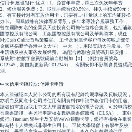
信用卡 建设银行 优点：1、免首年年费，刷三次免次年年费；
2、短信服务免费；3、取现手续费仅0.5%;4、挂失手续费50元；
5、有直接针对有车族信用卡，只要有1.4排量以上的车均能轻松
办卡。 周鳳儀擁有法律專業背景，多年來專注合規事務工作，
曾在國際知名的企業及天使投資公司擔任首席合規官，包括浦銀
國際控股有限公司，工銀國際控股有限公司及華興資本，現任
MyCash Online首席策略官。 主卡及附属卡客户每次签账之部份
金额将捐赠予香港中文大学(「中大」)，用以资助大学发展、学
生活动及校友事务发展经费。 為配合教聯會員號碼升級安排，
系統對5位數字會員號碼前自動增加【0】（例如會員號為
G12345，將自動更新爲G012345），有關安排不影響會員號碼識
別。
中大信用卡轉校友: 信用卡申请
本人並確認本人於卡公司的所有現有記錄均屬準確及反映現況，
亦明白及同意卡公司將使用有關資料作申請中銀信用卡的用途。
讀者如需遙距取用中文大學圖書館指定的電子資源，可於申請校
友圖書證後，再另行申請校友數碼圖書館服務（DLSA）。 東亞
銀行i-Titanium 學生卡及安信WeWa銀聯卡等，銀行有機會在畢業
時為持卡人替換成非學生信用卡。 至於大學聯營卡有學生及校
友版，畢業時會換一張校友版信用卡，永久免年費繼續使用。