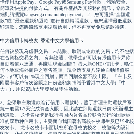
卡使用Apple Pay、Google Pay或Samsung Pay付款，體驗安全、
簡單及快捷的付款方式。 有關各產品及其服務的資訊，條款及
細則請瀏覽hangseng.com/mobilepayment。 2、您可選擇“全額還
款”或 “最低還款額還款”進行自動轉賬還款，若您選擇最低還款
額還款，您將繼續享用循環信用，但不再享受免息還款待遇。
中大信用卡轉校友: 香港中文大學信用卡
任何被發現為虛假交易、未誌賬、取消或退款的交易，均不包括
在合資格交易之內。 有無諗過，做學生都可以有張信用卡畀你
自動增值八達通，再賺埋現金回贈？ 憑大新ONE+信用卡，喺任
何本地或海外商戶之零售簽賬、現金透支及八達通自動增值服
務，都可以有1%現金回贈，而且回贈金額不設上限。 「主卡及
附屬卡客戶每次簽賬之部份金額將捐贈予香港中文大學(「中
大」)，用以資助大學發展及學生活動。
2、您采取主動還款進行信用卡還款時，鑒于辦理主動還款后系
統一般需1-3天完成資金入賬，因此請在到期還款日前3天辦理主
動還款。 龙卡名校卡是我行与国内著名高校联合发行的国际标
准的双币种信用卡，主要面向我国著名高校在校师生及已毕业校
友发卡。 龙卡名校卡卡面以您所在母校的校名、校徽等为设计
图案，凸现名校特征，使您在每一次刷卡时都能彰显自己的独特