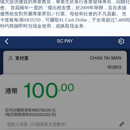
城大提供優質的專業教育，畢業生於各行各業發揮專長，回饋社
會。 首屆兩年一度的「傑出校友獎」於2009年舉辦，旨在表揚
優秀校友對所屬專業界別／行業、母校和社會的不凡貢獻。 凭
卡签账每满HKD250，可赚取$1 Cash Dollar，于全港超过7,400间
特约商舖即时当现金使用，或换取现金券。