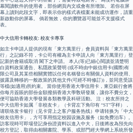
幕閱讀軟件的使用者，部份網頁內文或會有所增加。 若你在屏
幕上讀到此段文字，即表示你的樣式表檔案未能成功運作，請重
新啟動你的屏幕。 倘若無效，你的瀏覽器可能並不支援樣式
表。
中大信用卡轉校友: 校友卡專享
如主卡申請人提供的現有「東方萬里行」會員資料與「東方萬里
行」之記錄不符，卡公司有權為主卡申請人向「東方萬里行」登
記新的會籍或取消 閣下之申請。 本人(等)已細心閱讀並清楚明
白資料政策通告、私隱政策聲明 (或不時由中銀信用卡(國際)有
限公司及其某些相關實體以任何名稱發出有關個人資料的使用、
披露及轉移的一般政策的其他文件(可經不時修訂))，並同意受該
等檔(如適用)所約束。 當你使用香港大學信用卡，東亞銀行會將
你每月簽賬的部份金額撥捐香港大學敎研發展，讓你不費分文，
便可協助香港大學發展各類教學及科研活動。 注：校友所持之
中大信用卡如属「非校友卡」（卡背左下角印有 “ST”字样），
请联络发卡银行（见卡背上之客户服务热线）申请转换为「中大
校友信用卡」，方可享用指定校园设施及服务（如免费泊车）。
訪客現時可即場登記身份證資料以進入中大，日後將改為預先向
校方登記，取得由相關書院、學系、或部門經大學網上系統所發