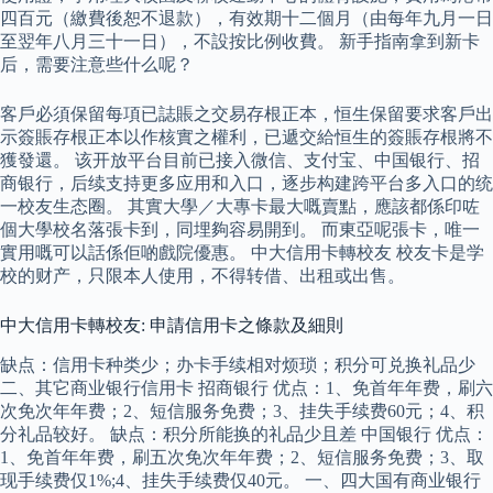
四百元（繳費後恕不退款），有效期十二個月（由每年九月一日
至翌年八月三十一日），不設按比例收費。 新手指南拿到新卡
后，需要注意些什么呢？
客戶必須保留每項已誌賬之交易存根正本，恒生保留要求客戶出
示簽賬存根正本以作核實之權利，已遞交給恒生的簽賬存根將不
獲發還。 该开放平台目前已接入微信、支付宝、中国银行、招
商银行，后续支持更多应用和入口，逐步构建跨平台多入口的统
一校友生态圈。 其實大學／大專卡最大嘅賣點，應該都係印咗
個大學校名落張卡到，同埋夠容易開到。 而東亞呢張卡，唯一
實用嘅可以話係佢啲戲院優惠。 中大信用卡轉校友 校友卡是学
校的财产，只限本人使用，不得转借、出租或出售。
中大信用卡轉校友: 申請信用卡之條款及細則
缺点：信用卡种类少；办卡手续相对烦琐；积分可兑换礼品少
二、其它商业银行信用卡 招商银行 优点：1、免首年年费，刷六
次免次年年费；2、短信服务免费；3、挂失手续费60元；4、积
分礼品较好。 缺点：积分所能换的礼品少且差 中国银行 优点：
1、免首年年费，刷五次免次年年费；2、短信服务免费；3、取
现手续费仅1%;4、挂失手续费仅40元。 一、四大国有商业银行