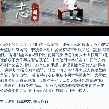
由於本討論區受到「即時上載留言」運作方式所規限，故不能完
全監察所有留言，若讀者及用戶發現有留言出現問題，請聯絡我
們。 香港討論區有權刪除任何留言及拒絕任何人士上載留言 (刪
除前或不會作事先警告及通知 中大信用卡轉校友 )， 同時亦有
不刪除留言的權利，如有任何爭議，管理員擁有最終的詮釋權
。 用戶切勿撰寫粗言穢語、誹謗、渲染色情暴力或人身攻擊的
言論，敬請自律。 校友持校友信用咭使用大學圖書館、大學教
職員會所及賓館服務、大學游泳池，以及大學其他體育設施#，
可享高達4小時免費泊車。 所有合資格簽賬需於優惠期內完成，
並於優惠期完結後14 天內誌賬於有關信用卡戶口內。
中大信用卡轉校友: 個人銀行