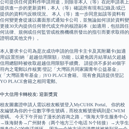
公司提供任何資料作申請用途，則除非本人（等）在此申請表上
提供進一步的更新資料，本人（等）確認所有現有記錄及/或已
提供的資料均反映現況。 本人（等）進一步同意如該等資料有
任何變更會從速以書面形式通知卡公司，並無論如何須於資料變
更後30天內提供任何替代或文件的核證副本（如適用，包括因任
何法律、規例或任何監管或稅務機構所發出的指引而要求取得的
證明或其他文件）。
本人要求卡公司為是次成功申請的信用卡主卡及其附屬卡(如適
用)設置拒納「超越信用限額」功能，以避免因月結單結欠超越
信用總額時被收取超越信用限額手續費。 請提供不多於40個字
符內之電郵以作核實/登記「大灣區共同家園青年公益基金」
(「大灣區青年基金」)YO PLACE會籍。 現有會員請提供登記
YO PLACE會籍之相同電郵。
中大信用卡轉校友: 迎新獎賞
校友圖書證申請人需以校友帳號登入MyCUHK Portal。 你的校
友編號為你的十位數字學生號碼，而校友帳號密碼則是CWEM
密碼。 今天下午开始了漫长的咨询之路，“珠海大学生服务中心
→珠海财务→广州财务（两个地方三个电话 N个转接）→大学生
服务中心”的电话循环。 因为一个地方没说清楚就被推到另一个