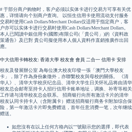
# 于部分商户购物时，客户必须以实体卡进行交易方可享有关优
惠，详情请向个别商户查询。 以恒生信用卡使用流动支付服务
交易时使用Cash Dollars/Merchant Dollars仅适用于指定商户，客
户亦可以实体卡进行交易时使用Cash Dollars/Merchant Dollars。
本人已閱讀中銀信用卡(國際)有限公司(「貴公司」)的《資料政
策通告》及已對 貴公司擬使用本人個人資料作直銷推廣作出回
應。
中大信用卡轉校友: 香港大學 校友會 會員 二合一 信用卡 安排
校友及發展辦公室 為每位澳大校友印發一張「澳門大學校友
卡」，除了作為身份象徵外，亦聯繫校友與母校的關係。 《清
华人》、清华大学校庆纪念品、清华大学生日关怀礼品将由清华
校友总会邮寄至持卡人招行信用卡账单地址，调换、补寄等相关
工作请与清华校友总会联系。 招商银行向所有激活卡片的清华
校友认同卡持卡人（含附属卡）赠送招商银行商务卡附加综合保
险，第一年激活卡片即免费赠送，首年任意消费一笔，次年继续
赠送。
如您沒有在以上任何方格內以””號顯示您的選擇，即代表