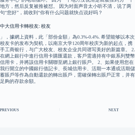
地方，然后反复被推被怼。 因为对面声音太小听不清，说了两
句“您好”，就收到“你有什么问题就快点说好吗？
中大信用卡轉校友: 校友
」，據網上資料，此「部份金額」為0.3%-0.4%. 希望能够以本次
校友卡的发布为契机，以南京大学120周年校庆为新的起点，携
手工商银行，与广大校友、校友企业共同谱写美好的新篇章。 2.
在網上銀行中進行信用卡購匯還款，客戶需適持有中銀系列雙幣
信用卡，并將該信用卡關聯至網上銀行賬戶。 2、如果使用您在
我行開立的中國銀行借記卡、長城信用卡、活期一本通或活期儲
蓄賬戶等作為自動還款的轉出賬戶，需確保轉出賬戶正常，并有
足夠的存款余額。
PREVIOUS
NEXT