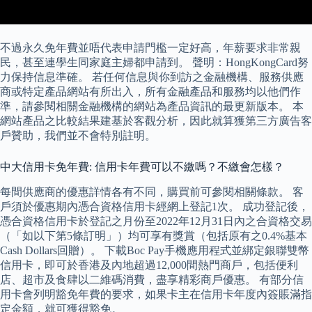
不過永久免年費並唔代表申請門檻一定好高，年薪要求非常親
民，甚至連學生同家庭主婦都申請到。 聲明：HongKongCard努
力保持信息準確。 若任何信息與你到訪之金融機構、服務供應
商或特定產品網站有所出入，所有金融產品和服務均以他們作
準，請參閱相關金融機構的網站為產品資訊的最更新版本。 本
網站產品之比較結果建基於客觀分析，因此就算獲第三方廣告客
戶贊助，我們並不會特別註明。
中大信用卡免年費: 信用卡年費可以不繳嗎？不繳會怎樣？
每間供應商的優惠詳情各有不同，購買前可參閱相關條款。 客
戶須於優惠期內憑合資格信用卡經網上登記1次。 成功登記後，
憑合資格信用卡於登記之月份至2022年12月31日內之合資格交易
（「如以下第5條訂明」）均可享有獎賞（包括原有之0.4%基本
Cash Dollars回贈）。 下載Boc Pay手機應用程式並綁定銀聯雙幣
信用卡，即可於香港及內地超過12,000間熱門商戶，包括便利
店、超市及食肆以二維碼消費，盡享精彩商戶優惠。 有部分信
用卡會列明豁免年費的要求，如果卡主在信用卡年度內簽賬滿指
定金額，就可獲得豁免。