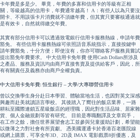
卡年費是多是少。 畢竟，年費的多寡和信用卡的等級有正相
關，等級越高的信用卡，年費通常越高！ A：有些人以為只要沒
開卡、不用該張卡片消費就不須繳年費，但其實只要審核通過就
是有效卡，自然就得繳交年費。
其實有部分信用卡可以透過致電銀行信用卡服務熱線，申請年費
豁免。 有些信用卡服務熱線可依照語音系統指示，直接按鍵申
請年費豁免，十分方便；即使沒有，你亦可聯絡客戶服務員嘗試
提出豁免年費要求。 中大信用卡免年費 使用Cash Dollars所涉及
之產品、服務及資訊均由商戶直接售賣及提供給客戶，因此，所
有有關責任及義務亦由商戶全權負責。
中大信用卡免年費: 恒生銀行 – 大學/大專聯營信用卡
曾以交換學生身分赴日本學習、體驗當地生活，也因對英文深感
興趣而赴美就讀語言學校。 其後踏入了嚮往的飯店業界，一路
耕耘至國際連鎖五星級飯店的經理職，因此對生活品味、居家雜
貨、個人金融規劃等皆有研究。 目前是專職翻譯及文章寫手，
在工作之餘，擔任世界展望會志工並參與兒童援助計劃，希望能
以微薄之力對社會有所貢獻。 憑美國運通卡於香港百老匯院線
或網上購票，可享全年3D、2D及 IMAX 電影戲票8折優惠，及