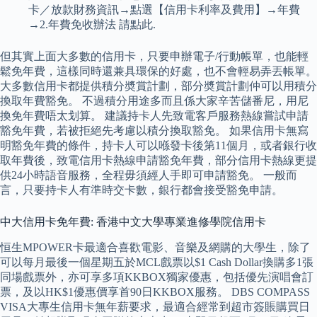
卡／放款財務資訊→點選【信用卡利率及費用】→年費
→2.年費免收辦法 請點此.
但其實上面大多數的信用卡，只要申辦電子/行動帳單，也能輕
鬆免年費，這樣同時還兼具環保的好處，也不會輕易弄丟帳單。
大多數信用卡都提供積分奬賞計劃，部分奬賞計劃仲可以用積分
換取年費豁免。 不過積分用途多而且係大家辛苦儲番尼，用尼
換免年費唔太划算。 建議持卡人先致電客戶服務熱線嘗試申請
豁免年費，若被拒絕先考慮以積分換取豁免。 如果信用卡無寫
明豁免年費的條件，持卡人可以喺發卡後第11個月，或者銀行收
取年費後，致電信用卡熱線申請豁免年費，部分信用卡熱線更提
供24小時語音服務，全程毋須經人手即可申請豁免。 一般而
言，只要持卡人有準時交卡數，銀行都會接受豁免申請。
中大信用卡免年費: 香港中文大學專業進修學院信用卡
恒生MPOWER卡最適合喜歡電影、音樂及網購的大學生，除了
可以每月最後一個星期五於MCL戲票以$1 Cash Dollar換購多1張
同場戲票外，亦可享多項KKBOX獨家優惠，包括優先演唱會訂
票，及以HK$1優惠價享首90日KKBOX服務。 DBS COMPASS
VISA大專生信用卡無年薪要求，最適合經常到超市簽賬購買日