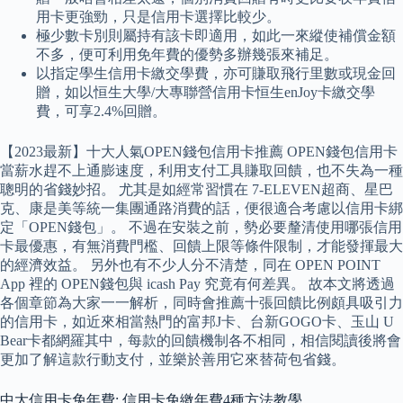
用卡更強勁，只是信用卡選擇比較少。
極少數卡別則屬持有該卡即適用，如此一來縱使補償金額
不多，便可利用免年費的優勢多辦幾張來補足。
以指定學生信用卡繳交學費，亦可賺取飛行里數或現金回
贈，如以恒生大學/大專聯營信用卡恒生enJoy卡繳交學
費，可享2.4%回贈。
【2023最新】十大人氣OPEN錢包信用卡推薦 OPEN錢包信用卡
當薪水趕不上通膨速度，利用支付工具賺取回饋，也不失為一種
聰明的省錢妙招。 尤其是如經常習慣在 7-ELEVEN超商、星巴
克、康是美等統一集團通路消費的話，便很適合考慮以信用卡綁
定「OPEN錢包」。 不過在安裝之前，勢必要釐清使用哪張信用
卡最優惠，有無消費門檻、回饋上限等條件限制，才能發揮最大
的經濟效益。 另外也有不少人分不清楚，同在 OPEN POINT
App 裡的 OPEN錢包與 icash Pay 究竟有何差異。 故本文將透過
各個章節為大家一一解析，同時會推薦十張回饋比例頗具吸引力
的信用卡，如近來相當熱門的富邦J卡、台新GOGO卡、玉山 U
Bear卡都網羅其中，每款的回饋機制各不相同，相信閱讀後將會
更加了解這款行動支付，並樂於善用它來替荷包省錢。
中大信用卡免年費: 信用卡免繳年費4種方法教學