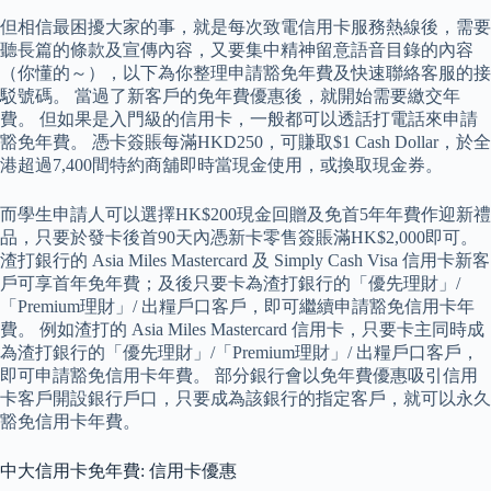
但相信最困擾大家的事，就是每次致電信用卡服務熱線後，需要
聽長篇的條款及宣傳內容，又要集中精神留意語音目錄的內容
（你懂的～），以下為你整理申請豁免年費及快速聯絡客服的接
駁號碼。 當過了新客戶的免年費優惠後，就開始需要繳交年
費。 但如果是入門級的信用卡，一般都可以透話打電話來申請
豁免年費。 憑卡簽賬每滿HKD250，可賺取$1 Cash Dollar，於全
港超過7,400間特約商舖即時當現金使用，或換取現金券。
而學生申請人可以選擇HK$200現金回贈及免首5年年費作迎新禮
品，只要於發卡後首90天內憑新卡零售簽賬滿HK$2,000即可。
渣打銀行的 Asia Miles Mastercard 及 Simply Cash Visa 信用卡新客
戶可享首年免年費；及後只要卡為渣打銀行的「優先理財」/
「Premium理財」/ 出糧戶口客戶，即可繼續申請豁免信用卡年
費。 例如渣打的 Asia Miles Mastercard 信用卡，只要卡主同時成
為渣打銀行的「優先理財」/「Premium理財」/ 出糧戶口客戶，
即可申請豁免信用卡年費。 部分銀行會以免年費優惠吸引信用
卡客戶開設銀行戶口，只要成為該銀行的指定客戶，就可以永久
豁免信用卡年費。
中大信用卡免年費: 信用卡優惠