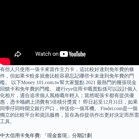
有些人只使用一張卡來當作主力卡，這比較好達到免年費的條
件，但如果卡較多就會比較容易忘記哪些卡未達到免年費的門
檻。 以下Money 101.com.tw幫大家盤點 2021 最熱門的幾張現金
回饋卡和免年費的門檻。 建行eye信用卡嘅賣點係可以設計個人
化相片，適合追求個人風格嘅年輕人；當然呢張卡都有提供優
惠，憑卡喺網上消費有5倍積分獎賞！ 即日起至12月31日，如果
同學仔同時開立銀行戶口，仲送你一個耳機。 Finder.com是一個
獨立的比較平台和資訊服務，旨在為你提供作出更好決定而所需
工具。
中大信用卡免年費: 「現金套現」分期計劃