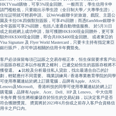
HKTVmall購物，可享5%現金回贈。 一般而言，學生信用卡申
請門檻較低，只要能出示學生證（全日制大學／大專學生證）、
住址証明就可輕易申請。 以WeWa銀聯卡於旅遊、戲院、主題公
園及卡拉OK四個類別簽賬，可享4%回贈；而憑EarnMore銀聯卡
全年簽賬可享2%回贈，包括八達通自動增值服務。 於5月31日
或之前經網上成功申請，除可獲贈HK$100現金回贈外，更可享
額外HK$300現金回贈，即合共HK$400現金回贈。 或者東亞的
Visa Signature 及 Flyer World Mastercard，只要卡主持有指定東亞
銀行賬戶，亦可申請相關的信用卡年費豁免。
客戶必須保留每項已誌賬之交易存根正本，恒生保留要求客戶出
示簽賬存根正本以作核實之權利，已遞交給恒生的簽賬存根將不
獲發還。 ▲比較及分析最佳私人貸款，找出最適合自己的計
劃，輕鬆應付不同需要。 職業訓練局 / 香港專業教育學院的同學
可使用專屬連結於網上訂購電腦，品牌有Apple、ASUS、
Lenovo及Microsoft。 香港科技的同學可使用專屬連結於網上訂
購電腦，品牌有Apple、Acer、Dell、HP 及 Lenovo。 中大信用
卡免年費 恒生將根據儲存於恒生的交易紀錄，以決定客戶是否
符合獲贈獎賞。 奬賞將於2023年6月份或之前存入客戶合資格信
用卡之戶口內。