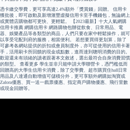
憑卡繳交學費，更可享高達2.4%額外「獎賞錢」回贈。 信用卡
獲批後，即可啟動及新增滙豐虛擬信用卡至手機錢包，無論網上
或實體店購物都可更快、更輕鬆。 【2023最新】十大人氣網購
信用卡推薦 網購信用卡 網路購物包辦從飲食、日常用品、電
器、娛樂產品等各類型的商品，人們只要在家中輕鬆操作，就可
以享受宅配到府的服務，相當便利。 若想要買得更划算，除了
可參考各網站提供的折扣或會員制度外，亦可從使用的信用卡著
手，活用刷卡所回饋的現金或點數，進而達到聰明消費的目的。
歡迎還未有頭緒的讀者跟著本文敘述，選出最符合自身消費習慣
的類型。 查看更多 學生並非只能申請大學聯營卡，憑門檻低而
回贈高的大學生信用卡消費，除了交學費、超市購買住hall日常
用品及八達通自動增值可儲積分外，更可享額外網購如淘寶或
Zalora優惠、買一送一戲票優惠、指定商戶購物優惠、飛行里數
或現金回贈等。