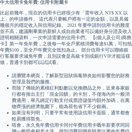
中大信用卡免年費: 信用卡附屬卡
比起前幾年，現在的信用卡已經很少有「需年收入 NT$ XX 以
上」的申請條件。 這代表只要帳戶裡有一定的金額，以及具備
幾個月的穩定收入與信用紀錄。 2021 年要申請到信用卡的難度
並不高，建議剛畢業的新鮮人或自由業者可以備好身分證及收入
證明相關資料，一次申請需要的信用卡們。 【(個人及公司)商務
卡】第一年免年費，之後每一年全戶累積消費每達$1萬，可扣抵
年費$100，至全戶年費完全抵扣為止。 部分信用卡可以聯絡銀
行客服要求減免年費，且別誤會是高級卡別或銀行VIP才能這樣
做，普通卡別都可以試試看。
請瀏覽本網頁，了解新型冠狀病毒肺炎如何影響您的財務
管理及我們的服務。
而除了傳統的累積紅利點數以兌換贈品之外，近來各家銀
行都有推出主打「現金回饋」的卡別，不僅海內外一般消
費適用，舉凡綁定行動支付或票證儲值均額外加碼，在萬
物齊漲的經濟氛圍下，能為荷包省下不少銀兩。
如果沒有列明，只要平常有使用該信用卡簽賬，通常都會
較易獲得豁免。
唔會，永久免年費信用卡同付年費信用卡嘅年薪要求同回
贈一般唔會相差太遠，個別消費回贈有時更比要收年費信