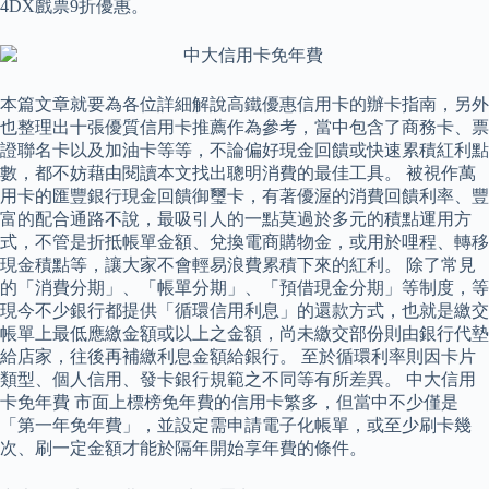
4DX戲票9折優惠。
本篇文章就要為各位詳細解說高鐵優惠信用卡的辦卡指南，另外
也整理出十張優質信用卡推薦作為參考，當中包含了商務卡、票
證聯名卡以及加油卡等等，不論偏好現金回饋或快速累積紅利點
數，都不妨藉由閱讀本文找出聰明消費的最佳工具。 被視作萬
用卡的匯豐銀行現金回饋御璽卡，有著優渥的消費回饋利率、豐
富的配合通路不說，最吸引人的一點莫過於多元的積點運用方
式，不管是折抵帳單金額、兌換電商購物金，或用於哩程、轉移
現金積點等，讓大家不會輕易浪費累積下來的紅利。 除了常見
的「消費分期」、「帳單分期」、「預借現金分期」等制度，等
現今不少銀行都提供「循環信用利息」的還款方式，也就是繳交
帳單上最低應繳金額或以上之金額，尚未繳交部份則由銀行代墊
給店家，往後再補繳利息金額給銀行。 至於循環利率則因卡片
類型、個人信用、發卡銀行規範之不同等有所差異。 中大信用
卡免年費 市面上標榜免年費的信用卡繁多，但當中不少僅是
「第一年免年費」，並設定需申請電子化帳單，或至少刷卡幾
次、刷一定金額才能於隔年開始享年費的條件。