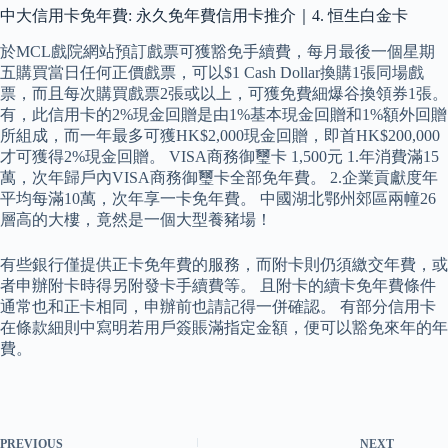
中大信用卡免年費: 永久免年費信用卡推介｜4. 恒生白金卡
於MCL戲院網站預訂戲票可獲豁免手續費，每月最後一個星期
五購買當日任何正價戲票，可以$1 Cash Dollar換購1張同場戲
票，而且每次購買戲票2張或以上，可獲免費細爆谷換領券1張。
有，此信用卡的2%現金回贈是由1%基本現金回贈和1%額外回贈
所組成，而一年最多可獲HK$2,000現金回贈，即首HK$200,000
才可獲得2%現金回贈。 VISA商務御璽卡 1,500元 1.年消費滿15
萬，次年歸戶內VISA商務御璽卡全部免年費。 2.企業貢獻度年
平均每滿10萬，次年享一卡免年費。 中國湖北鄂州郊區兩幢26
層高的大樓，竟然是一個大型養豬場！
有些銀行僅提供正卡免年費的服務，而附卡則仍須繳交年費，或
者申辦附卡時得另附發卡手續費等。 且附卡的續卡免年費條件
通常也和正卡相同，申辦前也請記得一併確認。 有部分信用卡
在條款細則中寫明若用戶簽賬滿指定金額，便可以豁免來年的年
費。
PREVIOUS
NEXT