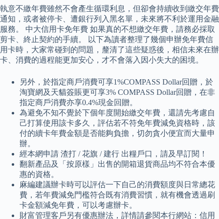
執意不繳年費雖然不會產生循環利息，但卻會持續收到繳交年費
通知，或者被停卡、遭銀行列入黑名單，未來將不利於運用金融
服務。 中大信用卡免年費 如果真的不想繳交年費，請務必採取
剪卡、終止契約的手續。 以下為讀者整理了幾個申辦免年費信
用卡時，大家常碰到的問題，釐清了這些疑惑後，相信未來在辦
卡、消費的過程能更加安心，才不會落入因小失大的困境。
另外，於指定商戶消費可享1%COMPASS Dollar回贈，於
淘寶網及天貓簽賬更可享3% COMPASS Dollar回贈，在非
指定商戶消費亦享0.4%現金回贈。
為避免不知不覺於下個年度開始繳交年費，還請先考慮自
己打算使用該卡多久，評估若不符免年費減免資格時，該
付的續卡年費金額是否能夠負擔，切勿貪小便宜而大量申
辦。
經本網申請 渣打 / 花旗 / 建行 出糧戶口，請及早訂閱！
翻新產品及「按原樣」出售的開箱退貨商品均不符合本優
惠的資格。
麻編建議辦卡時可以評估一下自己的消費額度與日常總花
費，若年費減免門檻符合既有消費習慣，就有機會透過刷
卡金額減免年費，可以考慮辦卡。
財富管理客戶另有優惠辦法，詳情請參閱本行網站：信用