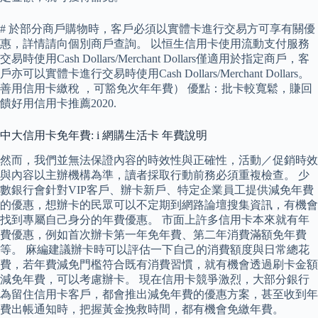
# 於部分商戶購物時，客戶必須以實體卡進行交易方可享有關優
惠，詳情請向個別商戶查詢。 以恒生信用卡使用流動支付服務
交易時使用Cash Dollars/Merchant Dollars僅適用於指定商戶，客
戶亦可以實體卡進行交易時使用Cash Dollars/Merchant Dollars。
善用信用卡繳稅 ，可豁免次年年費） 優點：批卡較寬鬆，賺回
饋好用信用卡推薦2020.
中大信用卡免年費: i 網購生活卡 年費說明
然而，我們並無法保證內容的時效性與正確性，活動／促銷時效
與內容以主辦機構為準，讀者採取行動前務必須重複檢查。 少
數銀行會針對VIP客戶、辦卡新戶、特定企業員工提供減免年費
的優惠，想辦卡的民眾可以不定期到網路論壇搜集資訊，有機會
找到專屬自己身分的年費優惠。 市面上許多信用卡本來就有年
費優惠，例如首次辦卡第一年免年費、第二年消費滿額免年費
等。 麻編建議辦卡時可以評估一下自己的消費額度與日常總花
費，若年費減免門檻符合既有消費習慣，就有機會透過刷卡金額
減免年費，可以考慮辦卡。 現在信用卡競爭激烈，大部分銀行
為留住信用卡客戶，都會推出減免年費的優惠方案，甚至收到年
費出帳通知時，把握黃金挽救時間，都有機會免繳年費。