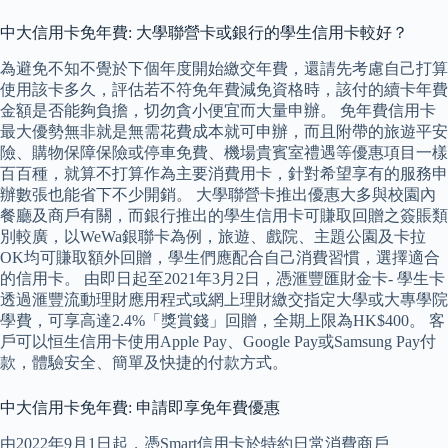
中大信用卡免年費: 大學聯營卡或銀行的學生信用卡較好？
為避免不知不覺於下個年度開始繳交年費，還請先考慮自己打算
使用該卡多久，評估若不符免年費減免資格時，該付的續卡年費
金額是否能夠負擔，切勿貪小便宜而大量申辦。 免年費信用卡
最大優勢無非就是無需花費成本就可申辦，而且附帶的旅遊平安
險、購物保障保險或停車免費、機場貴賓室禮遇等優惠項目一樣
百百種，就算不打算作為主要消費用卡，針對希望享有的服務申
辦數張也能省下不少開銷。 大學聯營卡推出優惠大多與校園內
餐廳及商戶有關，而銀行推出的學生信用卡可賺取回贈之簽賬類
別較廣，以WeWa銀聯卡為例，旅遊、戲院、主題公園及卡拉
OK均可賺取額外回贈，學生們應配合自己消費習慣，選擇適合
的信用卡。 由即日起至2021年3月2日，憑滙豐匯財金卡- 學生卡
透過滙豐流動理財應用程式或網上理財繳交指定大學或大專學院
學費，可享高達2.4%「獎賞錢」回贈，全期上限為HK$400。 客
戶可以恒生信用卡使用Apple Pay、Google Pay或Samsung Pay付
款，體驗安全、簡單及快捷的付款方式。
中大信用卡免年費: 申請即享免年費優惠
由2022年9月1日起，憑Smart信用卡於特約日常消費商戶