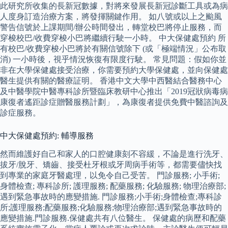
此研究所收集的長新冠數據，對將來發展長新冠診斷工具或為病
人度身訂造治療方案，將發揮關鍵作用。 如八號或以上之颱風
警告信號於上課期間/辦公時間發出，轉堂校巴將停止服務，而
穿梭校巴/收費穿梭小巴將繼續行駛一小時。 中大保健處預約 所
有校巴/收費穿梭小巴將於有關信號除下 (或「極端情況」公布取
消) 一小時後，視乎情況恢復有限度行駛。 常見問題：假如你並
非在大學保健處接受治療，你需要預約大學保健處，並向保健處
醫生提供有關的醫療証明。 香港中文大學中西醫結合醫務中心
及中醫學院中醫專科診所暨臨床教研中心推出「2019冠狀病毒病
康復者遙距診症贈醫服務計劃」，為康復者提供免費中醫諮詢及
診症服務。
中大保健處預約: 輔導服務
然而維護好自己和家人的口腔健康刻不容緩，不論是進行洗牙、
拔牙/脫牙、矯齒、接受杜牙根或牙周病手術等，都需要儘快找
到專業的家庭牙醫處理，以免令自己受苦。 門診服務; 小手術;
身體檢查; 專科診所; 護理服務; 配藥服務; 化驗服務; 物理治療部;
遇到緊急事故時的應變措施. 門診服務;小手術;身體檢查;專科診
所;護理服務;配藥服務;化驗服務;物理治療部;遇到緊急事故時的
應變措施.門診服務.保健處共有八位醫生。 保健處的病歷和配藥