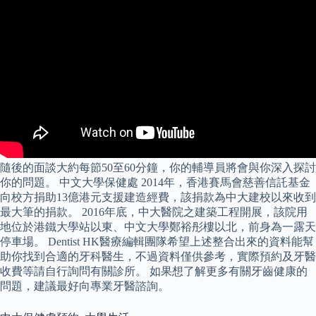
隨後的面談大約每節50至60分鐘，你的輔導員將會與你深入探討
你的問題。 中文大學保健處 2014年，香港賽馬會慈善信託基金
向校方捐助13億港元支援建造經費，該捐款為中大建校以來收到
最大筆的捐款。 2016年底，中大醫院之建築工程開展，該院用
地位於港鐵大學站以東、中文大學鄭裕彤樓以北，前身為一露天
停車場。 Dentist HK醫療編輯團隊希望上述整合出來的資料能幫
助你找到合適的牙科醫生，不過資料僅供參考，實際預約及牙醫
收費等請自行詢問有關診所。 如果想了解更多有關牙齒健康的
問題，建議最好向專業牙醫諮詢。