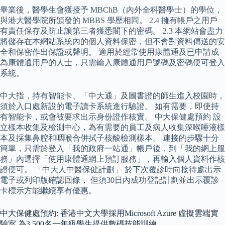
畢業後，醫學生會獲授予 MBChB（內外全科醫學士）的學位，
與港大醫學院所頒發的 MBBS 學歷相同。 2.4 擁有帳戶之用戶
有責任保存及防止讓第三者獲悉閣下的密碼。 2.3 本網站會盡力
將儲存在本網站系統內的個人資料保密，但不會對資料傳送的安
全和保密作出保證或聲明。 適用於經常使用康體通及已申請成
為康體通用戶的人士，只需輸入康體通用戶號碼及密碼便可登入
系統。
中大指，持有智能卡、「中大通」及圖書證的師生進入校園時，
須於入口處新設的電子讀卡系統進行驗證。 如有需要，即使持
有智能卡，或會被要求出示身份證作核實。 中大保健處預約 設
立樣本收集及檢測中心，為有需要的員工及病人收集深喉唾液樣
本及採集鼻腔和咽喉合併拭子核酸檢測樣本。 連接的步驟十分
簡單，只需於登入「我的政府一站通」帳戶後，到「我的網上服
務」內選擇「使用康體通網上預訂服務」，再輸入個人資料作核
證便可。 「中大人中醫保健計劃」 於下次覆診時向接待處出示
電子或列印版確認回條， 但須30日內成功登記計劃並出示覆診
卡標示方能繼續享有優惠。
中大保健處預約: 香港中文大學採用Microsoft Azure 虛擬雲端實
驗室 為3,500名一年級學生提供數碼技能訓練