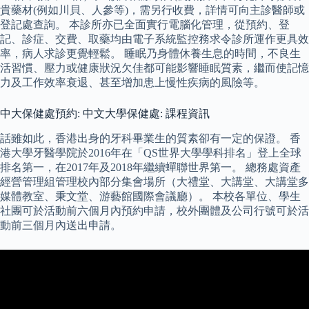
貴藥材(例如川貝、人參等)，需另行收費，詳情可向主診醫師或
登記處查詢。 本診所亦已全面實行電腦化管理，從預約、登
記、診症、交費、取藥均由電子系統監控務求令診所運作更具效
率，病人求診更覺輕鬆。 睡眠乃身體休養生息的時間，不良生
活習慣、壓力或健康狀況欠佳都可能影響睡眠質素，繼而使記憶
力及工作效率衰退、甚至增加患上慢性疾病的風險等。
中大保健處預約: 中文大學保健處: 課程資訊
話雖如此，香港出身的牙科畢業生的質素卻有一定的保證。 香
港大學牙醫學院於2016年在「QS世界大學學科排名」登上全球
排名第一，在2017年及2018年繼續蟬聯世界第一。 總務處資產
經營管理組管理校內部分集會場所（大禮堂、大講堂、大講堂多
媒體教室、秉文堂、游藝館國際會議廳）。 本校各單位、學生
社團可於活動前六個月內預約申請，校外團體及公司行號可於活
動前三個月內送出申請。