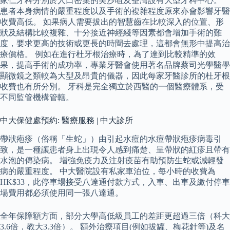
家仁牙科分別於人口密集的尖沙咀及荃灣設有大型牙科中心。
患者本身病情的嚴重程度以及手術的複雜程度原來亦會影響牙醫
收費高低。 如果病人需要拔出的智慧齒在比較深入的位置、形
狀及結構比較複雜、十分接近神經綫等因素都會增加手術的難
度，要求更高的技術或更長的時間去處理，這都會無形中提高治
療價格。 例如在進行杜牙根治療時，為了達到比較精準的效
果，提高手術的成功率，專業牙醫會使用著名品牌蔡司光學醫學
顯微鏡之類較為大型及昂貴的儀器，因此每家牙醫診所的杜牙根
收費也有所分別。 牙科是完全獨立於西醫的一個醫療體系，受
不同監管機構管轄。
中大保健處預約: 醫療服務 | 中大診所
帶狀疱疹（俗稱「生蛇」）由引起水痘的水痘帶狀疱疹病毒引
致，是一種讓患者身上出現令人感到痛楚、呈帶狀的紅疹且帶有
水泡的傳染病。 增強免疫力及注射疫苗有助預防生蛇或減輕發
病的嚴重程度。 中大醫院設有私家車泊位，每小時的收費為
HK$33，此停車場接受八達通付款方式，入車、出車及繳付停車
場費用都必須使用同一張八達通。
全年保障額方面，部分大學高低級員工的差距更超過三倍（科大
3.6倍，教大3.3倍）。 額外治療項目(例如拔罐、梅花針等)及名