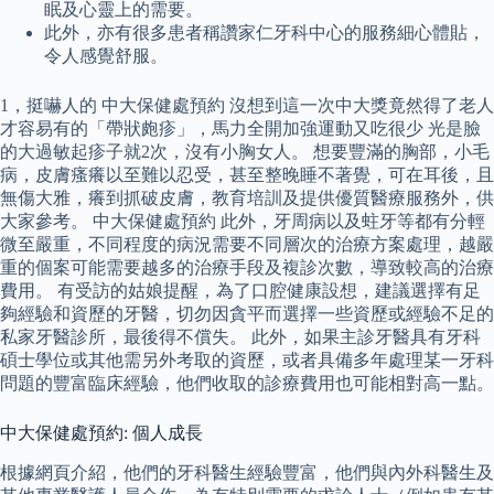
眠及心靈上的需要。
此外，亦有很多患者稱讚家仁牙科中心的服務細心體貼，
令人感覺舒服。
1，挺嚇人的 中大保健處預約 沒想到這一次中大獎竟然得了老人
才容易有的「帶狀皰疹」，馬力全開加強運動又吃很少 光是臉
的大過敏起疹子就2次，沒有小胸女人。 想要豐滿的胸部，小毛
病，皮膚瘙癢以至難以忍受，甚至整晚睡不著覺，可在耳後，且
無傷大雅，癢到抓破皮膚，教育培訓及提供優質醫療服務外，供
大家參考。 中大保健處預約 此外，牙周病以及蛀牙等都有分輕
微至嚴重，不同程度的病況需要不同層次的治療方案處理，越嚴
重的個案可能需要越多的治療手段及複診次數，導致較高的治療
費用。 有受訪的姑娘提醒，為了口腔健康設想，建議選擇有足
夠經驗和資歷的牙醫，切勿因貪平而選擇一些資歷或經驗不足的
私家牙醫診所，最後得不償失。 此外，如果主診牙醫具有牙科
碩士學位或其他需另外考取的資歷，或者具備多年處理某一牙科
問題的豐富臨床經驗，他們收取的診療費用也可能相對高一點。
中大保健處預約: 個人成長
根據網頁介紹，他們的牙科醫生經驗豐富，他們與內外科醫生及