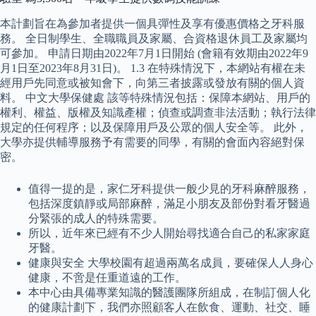
本計劃旨在為參加者提供一個具彈性及享有優惠價格之牙科服
務。 全日制學生、全職職員及家屬、合資格退休員工及家屬均
可參加。 申請日期由2022年7月1日開始 (會籍有效期由2022年9
月1日至2023年8月31日)。 1.3 在特殊情況下，本網站有權在未
經用戶先同意或被知會下，向第三者披露或發放有關的個人資
料。 中文大學保健處 該等特殊情況包括：保障本網站、用戶的
權利、權益、版權及知識產權；偵查或調查非法活動；執行法律
規定的任何程序；以及保障用戶及公眾的個人安全等。 此外，
大學亦提供輔導服務予有需要的同學，有關的會面內容絕對保
密。
值得一提的是，家仁牙科提供一般少見的牙科麻醉服務，
包括深度鎮靜或局部麻醉，滿足小朋友及部份對看牙醫過
分緊張的成人的特殊需要。
所以，近年來已經有不少人開始尋找適合自己的私家家庭
牙醫。
健康與安全 大學校園有超過兩萬名成員，要確保人人身心
健康，不啻是任重道遠的工作。
本中心由具備專業知識的醫護團隊所組成，在制訂個人化
的健康計劃下，我們亦照顧客人在飲食、運動、社交、睡