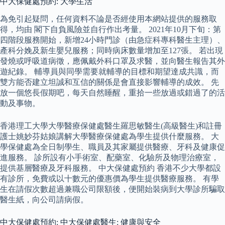
中大保健處預約: 大學生活
為免引起疑問，任何資料不論是否經使用本網站提供的服務取
得，均由 閣下自負風險並自行作出考量。 2021年10月下旬：第
四階段服務開始，新增24小時門診（由急症科專科醫生主理）、
產科分娩及新生嬰兒服務；同時病床數量增加至127張。 若出現
發燒或呼吸道病徵，應佩戴外科口罩及求醫，並向醫生報告其外
遊紀錄。 輔導員與同學需要就輔導的目標和期望達成共識，而
雙方能否建立坦誠和互信的關係是會直接影響輔導的成效。 先
放一個悠長假期吧，每天自然睡醒，重拾一些放過或錯過了的活
動及事物。
香港理工大學大學醫療保健處醫生羅思敏醫生(高級醫生)和註冊
護士姚妙芬姑娘講解大學醫療保健處為學生提供什麼服務。 大
學保健處為全日制學生、職員及其家屬提供醫療、牙科及健康促
進服務。 診所設有小手術室、配藥室、化驗所及物理治療室，
提供基層醫療及牙科服務。 中大保健處預約 香港不少大學都設
有診所，免費或以十數元的優惠價為學生提供醫療服務。 有學
生在請假次數超過兼職公司限額後，便開始裝病到大學診所騙取
醫生紙，向公司請病假。
中大保健處預約: 中大保健處醫生: 健康與安全