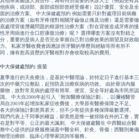
其他專業醫護人員合作，為有特別需要的求診人士（例如患有其
他疾病，或頭部、面部或頸部曾經受傷者）設計優質、安全及全
面的治療方案。 中大保健處預約 例如需要只針對處理目前病癥
的治療方案（如有牙疼僅對相關牙齒做止痛及治療）還是需要徹
底處理背後潛藏問題的根源性治療方案（對在背後造成牙疼的慢
性牙周病進行全口腔康復治療）呢？ 選擇哪套方案沒有對錯之
分，重要的是病人是否完全掌握自己對治療效果的期望及財政能
力。 私家牙醫收費會因應診所牙醫的學歷與經驗等而有所不
同，擁有愈高資歷的牙醫相對亦會收取較高的費用。
中大保健處預約: 疫苗
夏季進行的天灸療法，是基於中醫理論，於特定日子進行基本三
次的中藥穴位敷貼，起預防及治療疾病的功效。 由於毋須內服
藥物，故對常見病的處理有簡單、便宜、安全等好處為市民所認
識。 中大自2006年起引入「附加醫療保險計劃」，以彌補醫管
局自2003年起增加私家症收費後，大學原有醫療保障之不足。
各大的保險計劃差異甚大，但不少有提供多種保障級數選擇。
我們代表上千同事的權益，卻竟然是惟一被排除在外的工會，實
在是對平等、公正的最大諷刺。 中大保健處醫生 中西醫結合醫
務中心提供的診療服務涵蓋中醫全科、針灸、骨傷；西醫則兼備
物理治療師、臨床心理學家諮詢等服務。