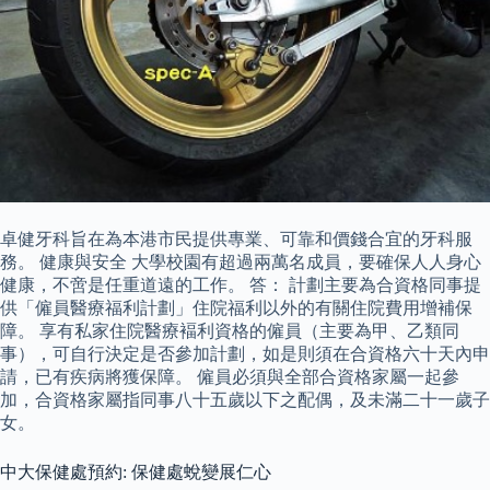
卓健牙科旨在為本港市民提供專業、可靠和價錢合宜的牙科服
務。 健康與安全 大學校園有超過兩萬名成員，要確保人人身心
健康，不啻是任重道遠的工作。 答： 計劃主要為合資格同事提
供「僱員醫療福利計劃」住院福利以外的有關住院費用增補保
障。 享有私家住院醫療褔利資格的僱員（主要為甲、乙類同
事），可自行決定是否參加計劃，如是則須在合資格六十天內申
請，已有疾病將獲保障。 僱員必須與全部合資格家屬一起參
加，合資格家屬指同事八十五歲以下之配偶，及未滿二十一歲子
女。
中大保健處預約: 保健處蛻變展仁心