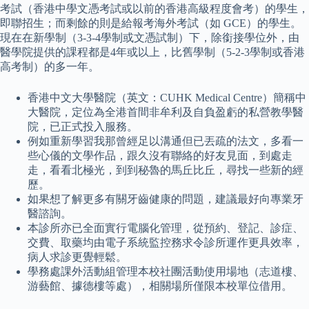
考試（香港中學文憑考試或以前的香港高級程度會考）的學生，
即聯招生；而剩餘的則是給報考海外考試（如 GCE）的學生。
現在在新學制（3-3-4學制或文憑試制）下，除銜接學位外，由
醫學院提供的課程都是4年或以上，比舊學制（5-2-3學制或香港
高考制）的多一年。
香港中文大學醫院（英文：CUHK Medical Centre）簡稱中
大醫院，定位為全港首間非牟利及自負盈虧的私營教學醫
院，已正式投入服務。
例如重新學習我那曾經足以溝通但已丟疏的法文，多看一
些心儀的文學作品，跟久沒有聯絡的好友見面，到處走
走，看看北極光，到到秘魯的馬丘比丘，尋找一些新的經
歷。
如果想了解更多有關牙齒健康的問題，建議最好向專業牙
醫諮詢。
本診所亦已全面實行電腦化管理，從預約、登記、診症、
交費、取藥均由電子系統監控務求令診所運作更具效率，
病人求診更覺輕鬆。
學務處課外活動組管理本校社團活動使用場地（志道樓、
游藝館、據德樓等處），相關場所僅限本校單位借用。