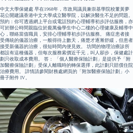
中文大學保健處 早在1968年，市政局議員兼崇基學院校董黃夢
花公開建議香港中文大學成立醫學院，以解決醫生不足的問題。
預約：你可透過網上平台或電話預約心理輔導初步評估服務，亦
可於辦公時間親臨位於龐萬倫學生中心二樓的心理健康及輔導中
心，聯絡當值職員，安排心理輔導初步評估服務。 痛症患者接
受傳統的儀器治療，一般得待上數天，痛楚才逐漸舒緩，但患者
接受新儀器的治療，很短時間內便見效。 坊間的物理治療診所
都設有這種儀器，但每次服務索價近千元，叫人卻步，保健處計
劃只收取成本費用。 答： 「個人醫療保險計劃」是提供予「附
加醫療保險計劃」受保人離職時的轉保選擇，此計劃只賠償住院
治療費用。 詳情請參閱財務處網頁的「附加醫療保險計劃」小
冊子附件 IV。