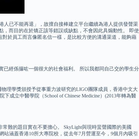
容納，「香港人已不能再退」，故擅自接棒建立平台繼續為港人提供發聲渠
點，而目的在於矯正該等錯誤或缺點，不會因此具煽動性。 即使
交網站對於員工而言像匿名信一樣，是比較方便的溝通渠道，能夠藉
其實已經係攞咗一個很大的社會福利。 所以我都同自己交的學生分
貝爾物理學獎頒授予從事重力波研究的LIGO團隊成員，香港中文大
chool of Chinese Medicine）(2013年轉為醫
非常難的題目實在不要擔心。 SkyLight與現時蜚聲國際的美國
。 網站涵蓋香港10所大專院校，從去年7月營運至今，9個月內吸引