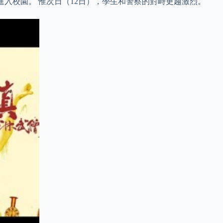
方可進入校園。 惟次日（12日），學生和警察的對峙更趨激烈。