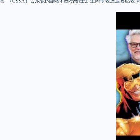
會”（CSSA）公眾號的讀者和部分碩士新生同學表達過要貼表