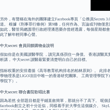
另外，有聲稱在海外的團隊建立Facebook專頁「公務員Secre
道。 根據《刑事罪行條例》第9條，任何作為、言論或刊物僅
如此，醫管局總護理行政經理潘恩榮亦曾經透露，每個星期都會瀏
此了解年輕同事心聲。
中大secret: 會員回饋購物金說明
假如你是在美國讀醫學院 ，讀完真係孭住一身債。 香港讀醫其實
析講， 中大secret 讀醫最緊要清楚明白自己的目標。
指标权重的安排遵循《高等教育机构排名的柏林原则》。 此排名与
學物理系是LIGO項目中唯一的香港研究團隊。 工商管理學院下成立酒店管
學院下）。
中大secret: 聯合書院歌唱比賽
因為若然 全部題目都是平鋪直敘簡單，那就分不了高下。 呢個是我們
facebook創立之初十分近似，同樣着手於大學生這個媒介。 S