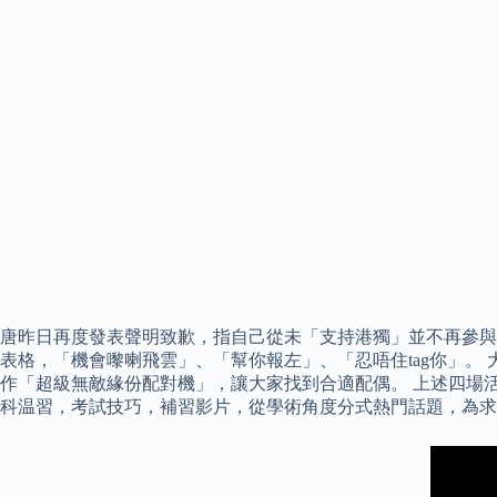
唐昨日再度發表聲明致歉，指自己從未「支持港獨」並不再參與
表格，「機會嚟喇飛雲」、「幫你報左」、「忍唔住tag你」。 大
作「超級無敵緣份配對機」，讓大家找到合適配偶。 上述四場活動剛
科温習，考試技巧，補習影片，從學術角度分式熱門話題，為求