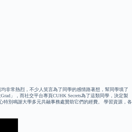
應均非常熱烈，不少人笑言為了同學的感情路著想，幫同學填了
」，而社交平台專頁CUHK Secrets為了這類同學，決定製
本中心特別鳴謝大學多元共融事務處贊助它們的經費。 學習資源，各