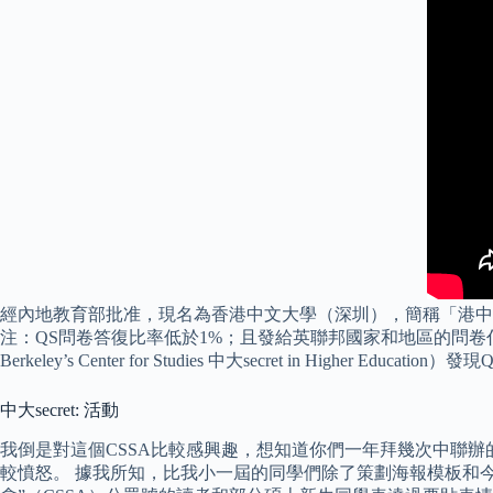
經內地教育部批准，現名為香港中文大學（深圳），簡稱「港中深
注：QS問卷答復比率低於1%；且發給英聯邦國家和地區的問卷
Berkeley’s Center for Studies 中大secret in H
中大secret: 活動
我倒是對這個CSSA比較感興趣，想知道你們一年拜幾次中聯辦
較憤怒。 據我所知，比我小一屆的同學們除了策劃海報模板和