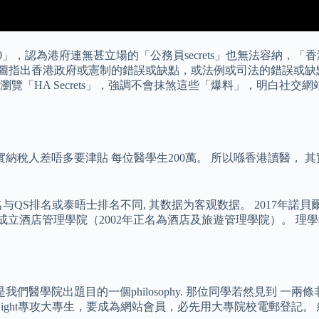
ts 3.0」，認為港府連無甚立場的「公務員secrets」也無法
意圖指出香港政府或憲制的錯誤或缺點，或法例或司法的錯誤或缺
覽「HA Secrets」，強調不會抹煞這些「爆料」，明白社
納稅人差唔多要津貼 每位醫學生200萬。 所以喺香港讀醫， 
QS排名或泰晤士排名不同, 其数据为客观数据。 2017年諾
理學院（2002年正名為酒店及旅遊管理學院）。 理學院下成立中醫學院（S
醫學院出題目的一個philosophy. 那位同學若然見到 一兩條
kyLight專攻大專生，要成為網站會員，必先用大專院校電郵登記