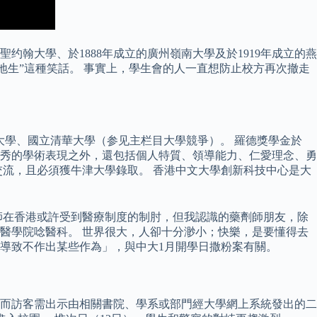
约翰大學、於1888年成立的廣州嶺南大學及於1919年成立的燕
地生”這種笑話。 事實上，學生會的人一直想防止校方再次撤走
大學、國立清華大學（参见主栏目大學競爭）。 羅德獎學金於
優秀的學術表現之外，還包括個人特質、領導能力、仁愛理念、勇
流，且必須獲牛津大學錄取。 香港中文大學創新科技中心是大
師在香港或許受到醫療制度的制肘，但我認識的藥劑師朋友，除
醫學院唸醫科。 世界很大，人卻十分渺小；快樂，是要懂得去
意圖導致不作出某些作為」，與中大1月開學日撒粉案有關。
圍，而訪客需出示由相關書院、學系或部門經大學網上系統發出的二