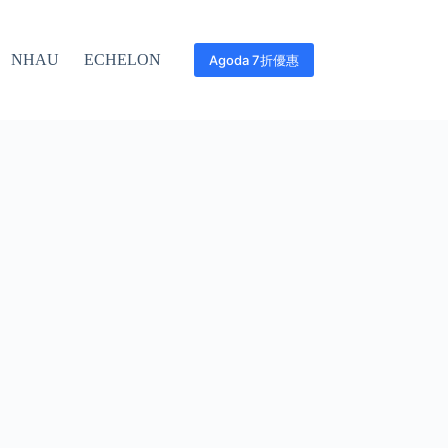
NHAU
ECHELON
Agoda 7折優惠