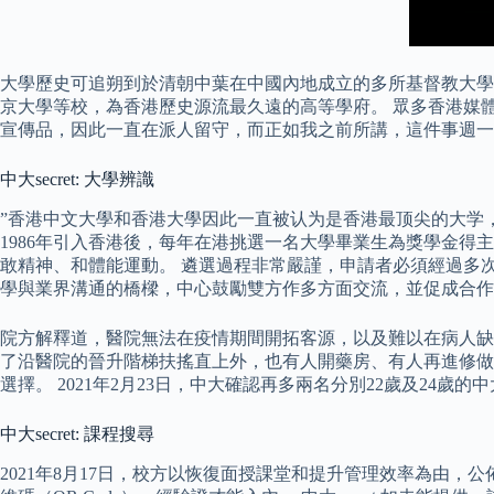
大學歷史可追朔到於清朝中葉在中國內地成立的多所基督教大學，前
京大學等校，為香港歷史源流最久遠的高等學府。 眾多香港媒
宣傳品，因此一直在派人留守，而正如我之前所講，這件事週一
中大secret: 大學辨識
”香港中文大學和香港大學因此一直被认为是香港最顶尖的大学
1986年引入香港後，每年在港挑選一名大學畢業生為獎學金
敢精神、和體能運動。 遴選過程非常嚴謹，申請者必須經過多
學與業界溝通的橋樑，中心鼓勵雙方作多方面交流，並促成合作
院方解釋道，醫院無法在疫情期間開拓客源，以及難以在病人缺
了沿醫院的晉升階梯扶搖直上外，也有人開藥房、有人再進修做
選擇。 2021年2月23日，中大確認再多兩名分別22歲及2
中大secret: 課程搜尋
2021年8月17日，校方以恢復面授課堂和提升管理效率為由