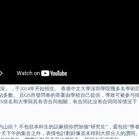
」，于2014年开始招生。 香港中文大學深圳學院獲多名學術
佔多數。 且QS所發問卷的答案由學校自己提供，導致可被参与
igher Education）發現QS排名和大學與其有否合同相關，有合同比沒有合同同
的山頭？ 不包括本科生的話麻煩你們加個“研究生”，還包括“學
今天下午的集合之外，表情包計劃好像並未得到大部分人的讚同。