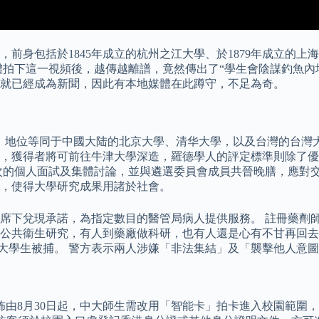
身包括於1845年成立的杭州之江大學、於1879年成立的上海聖
體拍下這一視頻後，越傳越離譜，竟然傳出了“學生會陰謀釣魚內
就已經成為新聞，因此有本地媒體在此蹲守，不足為奇。
，地位等同于中國大陆的北京大學、清华大學，以及台灣的台灣
得主，獲得者將可前往牛津大學深造，羅德學人的評定標準則除了
次的個人面試及集體討論，並與遴選委員會成員共晉晚膳，應對交
，使得大學研究成果用諸於社會。
席下兌現承諾，為指定數目的醫管局病人提供服務。 註冊藥劑
公共衞生研究，有人到藥廠做科研，也有人還是心有不甘再回去
4歲的中大學生被捕。 警方表示兩人涉嫌「非法集結」及「襲擊他人
，公佈由8月30日起，中大師生需改用「智能卡」拍卡進入校園範