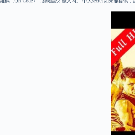
維碼（QR Code），經驗證才能入內。 中大secret 如