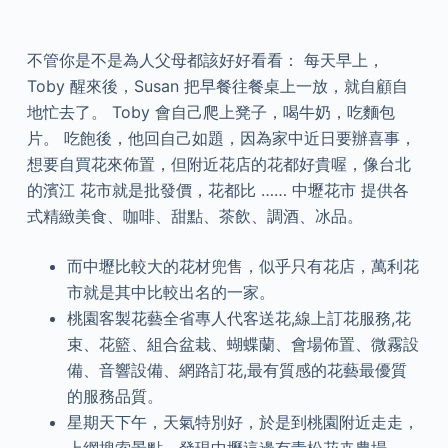
不管你是不是為人父母都該好好看看： 每天早上，
Toby 醒來後，Susan 把早餐往餐桌上一放，就自顧自
地忙去了。 Toby 會自己爬上凳子，喝牛奶，吃麵包
片。 吃飽後，他回自己如題，因為家中近日要辦喜事，
想要自買花來佈置，但附近花店的花都好貴喔，像台北
的濱江 花市就是批發價，花都比 …… 中壢花市 提供各
式精緻美食、咖啡、甜點、茶飲、調酒、冰品。
而中壢比較大的花材兜售，似乎只有花店，萬利花
市就是其中比較出名的一家。
桃園客製花藝全省專人代客送花,線上訂花服務,花
束、花籃、組合盆栽、蝴蝶蘭、會場佈置、微霧設
備、音響設備、網路訂花,最有質感的花藝最優質
的服務品質。
星期天下午，天氣特別好，於是到桃園附近走走，