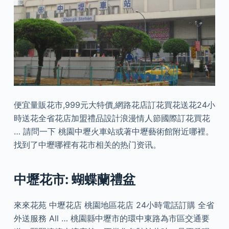
便宜量販花市,999元大特價,網路花店訂花買花送花24小
時送花全省花店加盟禮品設計浪漫情人節國際訂花買花
… 請問一下 桃園中壢火車站或著中壢藝術館附近哪裡。
找到了中壢哪裡有花市相关的热门资讯。
中壢花市: 蝴蝶蘭禮盆
來來花苑 中壢花店 桃園地區花店 24小時電話訂購 全省
外送服務 All … 桃園縣中壢市的環中東路為市區交通要