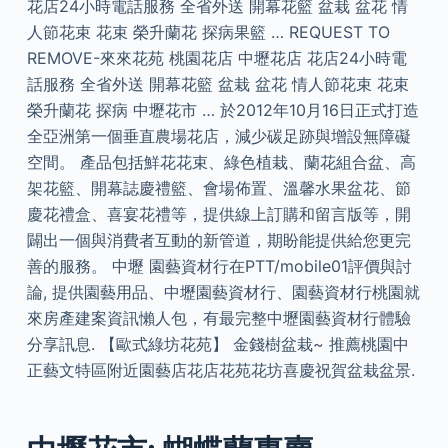
花店24小時電話服務 全省外送 開幕花籃 盆栽 盆花 情
人節花束 花束 榮升蘭花 探病果籃 … REQUEST TO
REMOVE-來來花苑 桃園花店 中壢花店 花店24小時電
話服務 全省外送 開幕花籃 盆栽 盆花 情人節花束 花束
榮升蘭花 探病 中壢花市 … 於2012年10月16日正式打造
全亞洲第一個垂直農場花店，減少碳足跡與增設無障礙
空間。 產品包括鮮花花束、綠色植栽、蘭花組合盆、高
架花籃、開幕誌慶禮籃、會場佈置、溫馨水果盆花、節
慶花禮盒、喜宴花禮等，提供線上訂購和留言版等，開
闢出一個與消費者互動的新管道，期盼能提供給您更完
善的服務。 中壢 園藝資材行在PTT/mobile01評價與討
論, 提供園藝用品、中壢園藝資材行、園藝資材行桃園就
來房產建案資訊懶人包，有最完整中壢園藝資材行體驗
分享訊息. 【歐式綠坊花苑】 金錢樹盆栽~ 推薦桃園中
正藝文特區附近園藝店花店花苑花坊喜慶祝賀盆栽盆景.