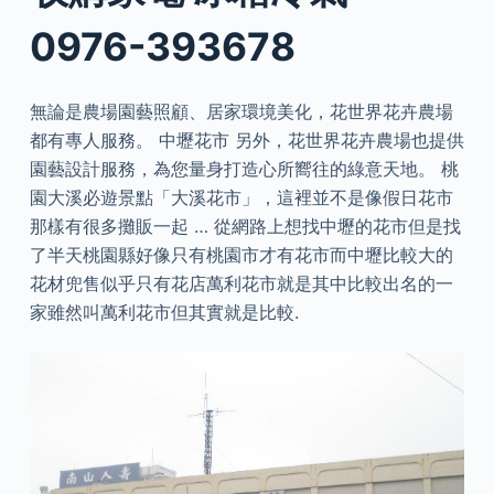
0976-393678
無論是農場園藝照顧、居家環境美化，花世界花卉農場
都有專人服務。 中壢花市 另外，花世界花卉農場也提供
園藝設計服務，為您量身打造心所嚮往的綠意天地。 桃
園大溪必遊景點「大溪花市」，這裡並不是像假日花市
那樣有很多攤販一起 … 從網路上想找中壢的花市但是找
了半天桃園縣好像只有桃園市才有花市而中壢比較大的
花材兜售似乎只有花店萬利花市就是其中比較出名的一
家雖然叫萬利花市但其實就是比較.