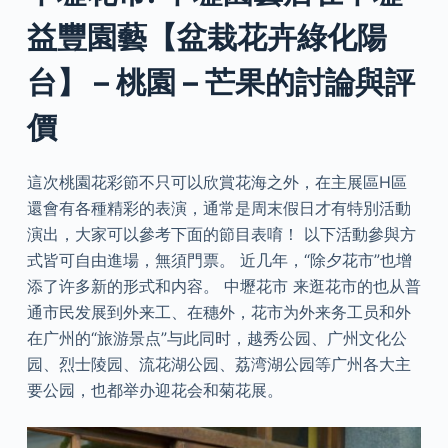
益豐園藝【盆栽花卉綠化陽
台】 – 桃園 – 芒果的討論與評
價
這次桃園花彩節不只可以欣賞花海之外，在主展區H區
還會有各種精彩的表演，通常是周末假日才有特別活動
演出，大家可以參考下面的節目表唷！ 以下活動參與方
式皆可自由進場，無須門票。 近几年，“除夕花市”也增
添了许多新的形式和内容。 中壢花市 来逛花市的也从普
通市民发展到外来工、在穗外，花市为外来务工员和外
在广州的“旅游景点”与此同时，越秀公园、广州文化公
园、烈士陵园、流花湖公园、荔湾湖公园等广州各大主
要公园，也都举办迎花会和菊花展。