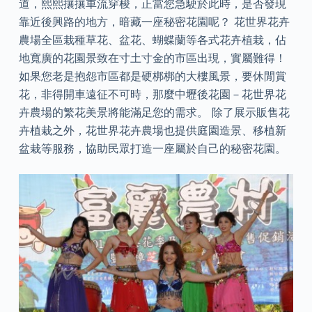
道，熙熙攘攘車流穿梭，正當您急駛於此時，是否發現
靠近後興路的地方，暗藏一座秘密花園呢？ 花世界花卉
農場全區栽種草花、盆花、蝴蝶蘭等各式花卉植栽，佔
地寬廣的花園景致在寸土寸金的市區出現，實屬難得！
如果您老是抱怨市區都是硬梆梆的大樓風景，要休閒賞
花，非得開車遠征不可時，那麼中壢後花園－花世界花
卉農場的繁花美景將能滿足您的需求。 除了展示販售花
卉植栽之外，花世界花卉農場也提供庭園造景、移植新
盆栽等服務，協助民眾打造一座屬於自己的秘密花園。