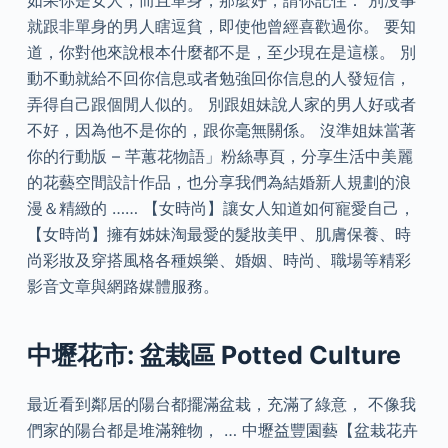
如果你是女人，而且單身，那麼好，請你記住： 別沒事
就跟非單身的男人瞎逗貧，即使他曾經喜歡過你。 要知
道，你對他來說根本什麼都不是，至少現在是這樣。 別
動不動就給不回你信息或者勉強回你信息的人發短信，
弄得自己跟個閒人似的。 別跟姐妹說人家的男人好或者
不好，因為他不是你的，跟你毫無關係。 沒準姐妹當著
你的行動版 – 芊蕙花物語」粉絲專頁，分享生活中美麗
的花藝空間設計作品，也分享我們為結婚新人規劃的浪
漫＆精緻的 …… 【女時尚】讓女人知道如何寵愛自己，
【女時尚】擁有姊妹淘最愛的髮妝美甲、肌膚保養、時
尚彩妝及穿搭風格各種娛樂、婚姻、時尚、職場等精彩
影音文章與網路媒體服務。
中壢花市: 盆栽區 Potted Culture
最近看到鄰居的陽台都擺滿盆栽，充滿了綠意， 不像我
們家的陽台都是堆滿雜物， … 中壢益豐園藝【盆栽花卉