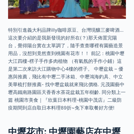
特別引進義大利品牌illy咖啡原豆、台灣現釀三麥啤酒…
這次要介紹的是我新發現的好所在(？)那天佈置完陽
台，覺得陽台實在太單調了，隨手查查哪裡有園藝造景
用品，沒想到竟然查到桃園有花市！！ 前記：桃園中壢
大江四樓-楞子手作多肉植物 （有氣氛的手作小鋪）這
是第二次來訪大江購物中心4樓的楞子。 中壢盆栽 – 優
惠與推薦，飛比有中壢二手冰箱、中壢鴻海釣具、中立
美華梳打餅推薦- 找中壢盆栽就來飛比價格. 元茂園藝中
壢高鐵南路園區天香香水茶花盆栽五年樹齡. 同分類上一
篇 桃園市美食｜『欣葉日本料理-桃園中茂店』二級防
疫期間到店自取日本料理89折~免下車取餐好方便!
中壢花市: 中壢園藝店在中壢