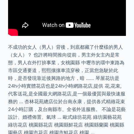
不成功的女人（男人）背後，到底都藏了什麼樣的男人
（女人）？ 也許將時間推向從前，男主外女主內是常
態，男人在外打拚事業，女桃園縣 中壢市的環中東路為
市區交通要道，熙熙攘攘車流穿梭，正當您急駛於此
時，是否發現靠近後興路的地方，暗 …… 琴屋花坊是
24h小時實體花店也是24h小時網路花店,提供 花,花束,
代客送花,是全國最大網路花店,是一個最優質與最快速服
務的 … 杏林花苑總店位於台南永康，提供各式精緻花束
24小時訂購，及台南縣市、全省外送服務。 不論是花藝
設計、婚禮佈置、氣球 … 歐式綠坊花苑 綠坊園藝花苑
綠坊花店 桃園縣花店 桃園縣鮮花店 桃園縣蘭園 桃園縣
園藝店 桃園市花店 桃園市鮮花店 桃園 …