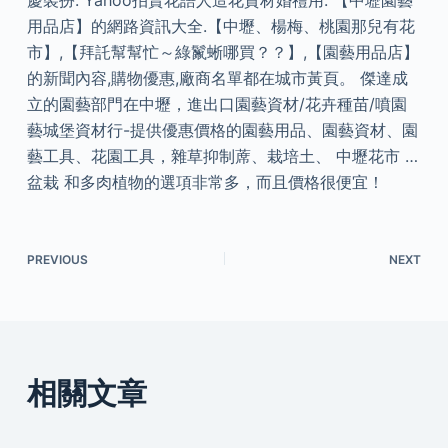
慶裝扮. Yahoo拍賣花語人造花資材婚禮用. 【中壢園藝
用品店】的網路資訊大全.【中壢、楊梅、桃園那兒有花
市】,【拜託幫幫忙～綠鬣蜥哪買？？】,【園藝用品店】
的新聞內容,購物優惠,廠商名單都在城市黃頁。 傑達成
立的園藝部門在中壢，進出口園藝資材/花卉種苗/噴園
藝城堡資材行-提供優惠價格的園藝用品、園藝資材、園
藝工具、花園工具，雜草抑制蓆、栽培土、 中壢花市 …
盆栽 和多肉植物的選項非常多，而且價格很便宜！
PREVIOUS
NEXT
相關文章