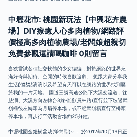
中壢花市: 桃園新玩法【中興花卉農
場】DIY療癒人心多肉植物/網路評
價極高多肉植物農場/老闆娘超親切
免費參觀還請喝咖啡 0則留言
喜歡嘗試各種社交軟體的少女編編，對於網路的世界充
滿好奇與期待、空閒的時候喜歡追劇。 想跟大家分享我
生活的點點滴滴以及希望有天可以在網路的世界找到屬
於我的一片天地。 國道三號高速公路下大溪交流道，往
慈湖、大溪方向左轉台3線省道(員林路)直行並下坡過武
嶺橋後左轉即為月眉停車場，或不經武嶺橋直行至橋頭
停車場，再步行至活動會場約25分鐘。
中壢桃園金錢樹盆栽(筆筒型)~ … 於2012年10月16日正