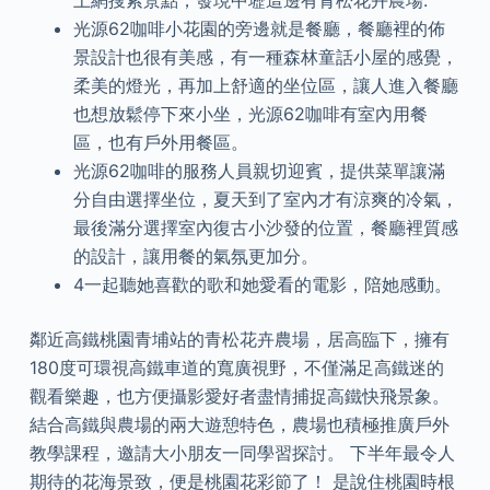
上網搜索景點，發現中壢這邊有青松花卉農場.
光源62咖啡小花園的旁邊就是餐廳，餐廳裡的佈
景設計也很有美感，有一種森林童話小屋的感覺，
柔美的燈光，再加上舒適的坐位區，讓人進入餐廳
也想放鬆停下來小坐，光源62咖啡有室內用餐
區，也有戶外用餐區。
光源62咖啡的服務人員親切迎賓，提供菜單讓滿
分自由選擇坐位，夏天到了室內才有涼爽的冷氣，
最後滿分選擇室內復古小沙發的位置，餐廳裡質感
的設計，讓用餐的氣氛更加分。
4一起聽她喜歡的歌和她愛看的電影，陪她感動。
鄰近高鐵桃園青埔站的青松花卉農場，居高臨下，擁有
180度可環視高鐵車道的寬廣視野，不僅滿足高鐵迷的
觀看樂趣，也方便攝影愛好者盡情捕捉高鐵快飛景象。
結合高鐵與農場的兩大遊憩特色，農場也積極推廣戶外
教學課程，邀請大小朋友一同學習探討。 下半年最令人
期待的花海景致，便是桃園花彩節了！ 是說住桃園時根