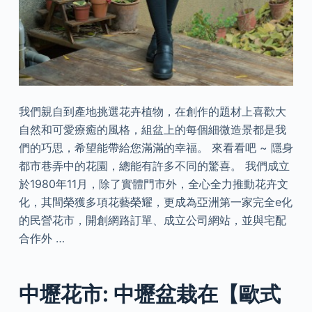
我們親自到產地挑選花卉植物，在創作的題材上喜歡大
自然和可愛療癒的風格，組盆上的每個細微造景都是我
們的巧思，希望能帶給您滿滿的幸福。 來看看吧 ~ 隱身
都市巷弄中的花園，總能有許多不同的驚喜。 我們成立
於1980年11月，除了實體門市外，全心全力推動花卉文
化，其間榮獲多項花藝榮耀，更成為亞洲第一家完全e化
的民營花市，開創網路訂單、成立公司網站，並與宅配
合作外 …
中壢花市: 中壢盆栽在【歐式