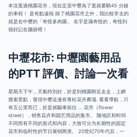
本沒逛過桃園花市，現在定居中壢為了逛就要騎45 分鐘
的車程！ 是有點遠啦 除了桃園花市之外，我比較常去的
就是在中壢的「奇怪多肉園」 名字是滿奇怪的，奇怪到
很好記在腦袋裡！
中壢花市: 中壢園藝用品
的PTT 評價、討論一次看
星期天下午，天氣特別好，於是到桃園附近走走，上網
搜索景點，發現中壢這邊有青松花卉農場. 看看導航，只
有五公里而已，於是就驅車前往 … 花市（flower
street），销售花卉和园艺用品的集市。 随地区和时间
不同而有不同的形式和内容，大致可分为长期性的固定
花市和临时性的节日展销两类。 20世纪70年代后，一