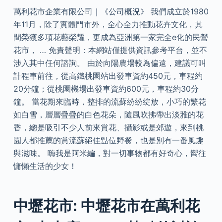
萬利花市企業有限公司｜《公司概況》 我們成立於1980
年11月，除了實體門市外，全心全力推動花卉文化，其
間榮獲多項花藝榮耀，更成為亞洲第一家完全e化的民營
花市， … 免責聲明：本網站僅提供資訊參考平台，並不
涉入其中任何諮詢。 由於向陽農場較為偏遠，建議可叫
計程車前往，從高鐵桃園站出發車資約450元，車程約
20分鐘；從桃園機場出發車資約600元，車程約30分
鐘。 當花期來臨時，整排的流蘇紛紛綻放，小巧的繁花
如白雪，層層疊疊的白色花朵，隨風吹拂帶出淡雅的花
香，總是吸引不少人前來賞花、攝影或是郊遊，來到桃
園人都推薦的賞流蘇絕佳點位野餐，也是別有一番風趣
與滋味。 嗨我是阿米編，對一切事物都有好奇心，嚮往
慵懶生活的少女！
中壢花市: 中壢花市在萬利花