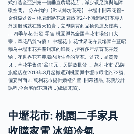
式打造全亞洲第一個垂直農場花店，減少碳足跡與無障
礙空間。 你在找的【歐式綠坊花苑】 中壢市開幕花禮~
金錢樹盆景~ 桃園網路花店園藝店24小時網路訂花專人
外送服務就在露天拍賣，立即購買商品搶免運及優惠，
… 四季草花‧批發 零售 桃園縣為全國草花市場出口大
宗，草花品質特優！ 中壢花市 花世界花卉農場園主藍昭
穆為中壢市花卉產銷班的班長，擁有多年培育花卉經
驗，花世界花卉農場內所生產的草花、盆花，品質優
良，草花零售價1盆10元，另開放批發 … 萬利花市-品牌
旗艦店在2013年8月起搬遷到桃園縣中壢市環北路72號,
儷宴對面ㄦ 萬利花市提供婚禮佈置, 開幕禮品, 花藝設計
課程,全台宅配花束禮…(繼續閱讀).
中壢花市: 桃園二手家具
收購家電 冰箱冷氣