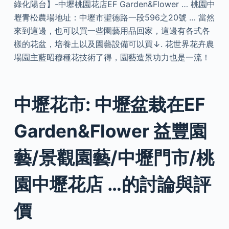
綠化陽台】-中壢桃園花店EF Garden&Flower … 桃園中
壢青松農場地址：中壢市聖德路一段596之20號 … 當然
來到這邊，也可以買一些園藝用品回家，這邊有各式各
樣的花盆，培養土以及園藝設備可以買↓. 花世界花卉農
場園主藍昭穆種花技術了得，園藝造景功力也是一流！
中壢花市: 中壢盆栽在EF
Garden&Flower 益豐園
藝/景觀園藝/中壢門市/桃
園中壢花店 …的討論與評
價