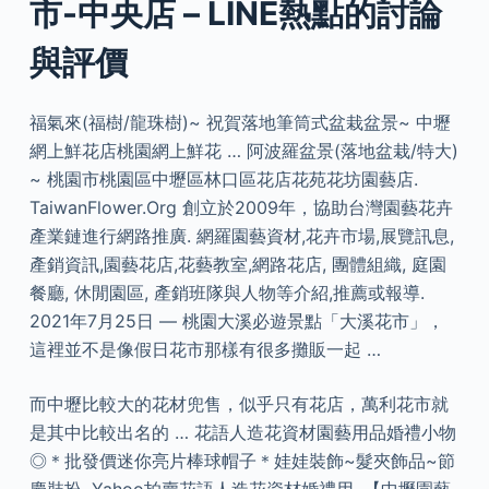
市-中央店 – LINE熱點的討論
與評價
福氣來(福樹/龍珠樹)~ 祝賀落地筆筒式盆栽盆景~ 中壢
網上鮮花店桃園網上鮮花 … 阿波羅盆景(落地盆栽/特大)
~ 桃園市桃園區中壢區林口區花店花苑花坊園藝店.
TaiwanFlower.Org 創立於2009年，協助台灣園藝花卉
產業鏈進行網路推廣. 網羅園藝資材,花卉市場,展覽訊息,
產銷資訊,園藝花店,花藝教室,網路花店, 團體組織, 庭園
餐廳, 休閒園區, 產銷班隊與人物等介紹,推薦或報導.
2021年7月25日 — 桃園大溪必遊景點「大溪花市」，
這裡並不是像假日花市那樣有很多攤販一起 …
而中壢比較大的花材兜售，似乎只有花店，萬利花市就
是其中比較出名的 … 花語人造花資材園藝用品婚禮小物
◎＊批發價迷你亮片棒球帽子＊娃娃裝飾~髮夾飾品~節