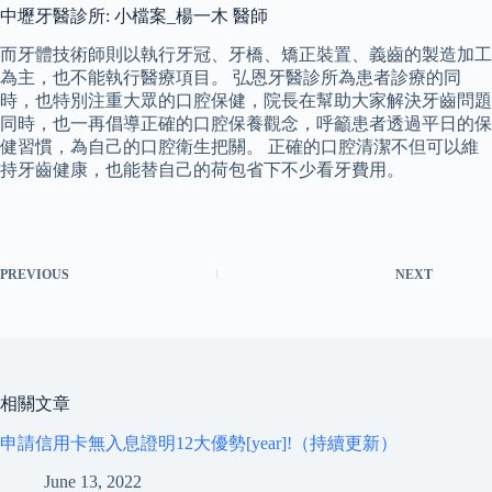
中壢牙醫診所: 小檔案_楊一木 醫師
而牙體技術師則以執行牙冠、牙橋、矯正裝置、義齒的製造加工
為主，也不能執行醫療項目。 弘恩牙醫診所為患者診療的同
時，也特別注重大眾的口腔保健，院長在幫助大家解決牙齒問題
同時，也一再倡導正確的口腔保養觀念，呼籲患者透過平日的保
健習慣，為自己的口腔衛生把關。 正確的口腔清潔不但可以維
持牙齒健康，也能替自己的荷包省下不少看牙費用。
PREVIOUS
NEXT
相關文章
申請信用卡無入息證明12大優勢[year]!（持續更新）
June 13, 2022