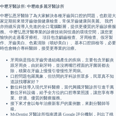
中壢牙醫診所: 中壢維多麗牙醫診所
中壢弘恩牙醫除了為大家解決各種牙齒與口腔的問題，也歡迎大
家定期前來替牙齒做個健康檢查，常保牙齒健康與美麗。 我們
亦持續斥資導入先進的全口電腦斷層，提供更優質的牙齒診療服
務。 中壢弘恩牙醫專業的診療技術與恬適的環境空間，讓您更
愉快的走過看牙療程。 項目包含齲齒檢查、牙周檢查、假牙製
作、牙齒美白、色素清除（噴砂美白）、基本口腔篩檢等，必要
時也會轉介專科醫師，接受更專業的治療。
牙周病是指在牙齒旁邊組織產生的疾病，主要包含牙齦炎
跟牙周炎，由於刷牙時，並沒將嘴巴裡面的牙菌斑都去
除，積聚在牙齒上慢慢引發慢性牙周病。
口腔問題包羅萬象，但坊間的牙科診所眾多，民眾真不知
道該找哪家好？
數位科技導入現代牙科醫療，當代興國牙醫診所引進千萬
數位牙科設備，給予全方位的口腔專業照護，讓您享有專
業、舒適、優質的醫療服務。
接下來才會以每年治療新客戶的案例數，來劃分醫師等
級。
MyDentist 牙醫診所指南透過 Google 評分機制，列出了桃