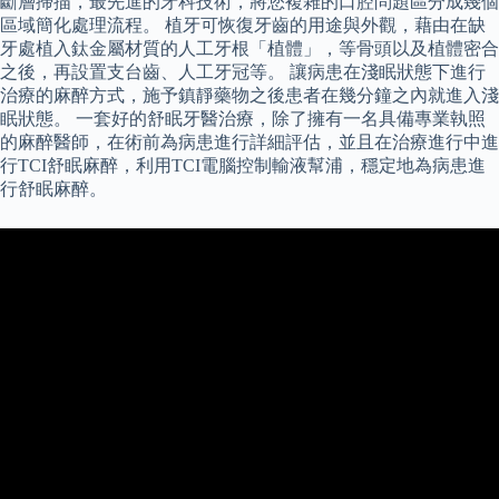
斷層掃描，最先進的牙科技術，將您複雜的口腔問題區分成幾個
區域簡化處理流程。 植牙可恢復牙齒的用途與外觀，藉由在缺
牙處植入鈦金屬材質的人工牙根「植體」，等骨頭以及植體密合
之後，再設置支台齒、人工牙冠等。 讓病患在淺眠狀態下進行
治療的麻醉方式，施予鎮靜藥物之後患者在幾分鐘之內就進入淺
眠狀態。 一套好的舒眠牙醫治療，除了擁有一名具備專業執照
的麻醉醫師，在術前為病患進行詳細評估，並且在治療進行中進
行TCI舒眠麻醉，利用TCI電腦控制輸液幫浦，穩定地為病患進
行舒眠麻醉。