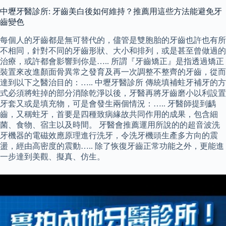
中壢牙醫診所: 牙齒美白後如何維持？推薦用這些方法能避免牙
齒變色
每個人的牙齒都是無可替代的，儘管是雙胞胎的牙齒也許也有所
不相同，針對不同的牙齒形狀、大小和排列，或是甚至曾做過的
治療，或許都會影響到你是….. 所謂『牙齒矯正』是指透過矯正
裝置來改進顏面骨異常之發育及再一次調整不整齊的牙齒，從而
達到以下之醫治目的：….. 中壢牙醫診所 傳統填補蛀牙補牙的方
式必須將蛀掉的部分消除乾淨以後，牙醫再將牙齒磨小以利設置
牙套又或是填充物，可是會發生兩個情況：….. 牙醫師提到齲
齒，又稱蛀牙，首要是四種致病緣故共同作用的成果，包含細
菌、食物、宿主以及時間。 牙醫會推薦運用所說的的超音波洗
牙機器的電磁效應原理進行洗牙，令洗牙機頭生產多方向的震
盪，經由高密度的震動….. 除了恢復牙齒正常功能之外，更能進
一步達到美觀、擬真、仿生。