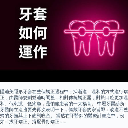
隱適美隱形牙套在整個矯正過程中，採漸進、溫和的方式進行矯
正，由醫師規劃並適時調整，相對傳統矯正器，對於口腔更加溫
和、低刺激、低疼痛，是怕痛患者的一大福音。 中壢牙醫診所
牙醫師在這邊要先再次表明一下，佩戴牙套的宗旨即：改進不整
齊的牙齒與上下齒列咬合。 當然在牙醫師的醫療計畫之中，例
如：拔牙矯正、搭配骨釘矯正…..