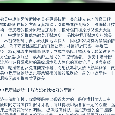
微美中壢植牙診所擁有良好專業技術，長久建立在地優良口碑，
醫師團隊在植牙方面尤其精進，引進先進微創植牙、舒眠植牙技
術，使患者的植牙療程更加順利，植牙傷口復原狀況也大大提
升，中壢植牙推薦您微美牙醫診所。 晶悅中壢牙醫診所的院長
—林智俊醫師，自小於桃園地區長大，因此對家鄉有著濃濃的情
感。 為了守護桃園里民的口腔健康，林醫師於民國85年退伍
後，就到桃園中壢地區服務，並成立晶悅牙醫診所，希望透過全
方位的診療服務，成為鄰近居民的口腔守護者。 微美中壢牙醫
診所打造具隱私權的醫療環境及人性化的互動管理，以豐富經
驗、精湛醫術及先進醫療儀器，將您視為家人般照顧與關懷，微
美中壢牙醫診所是集專業醫術與優質服務於一身的中壢牙科，中
壢植牙診所推薦首選微美。
中壢牙醫診所: 中壢有沒有比較好的牙醫ㄚ
過去傳統印模，你需要將嘴巴張得大大的，將印模材放入口中一
段時間才能製作出假牙牙套，而且傳統印模會有一定的誤差，臨
床上需要花時間作調整。 提供最高科技、最低劑量的全口顱部