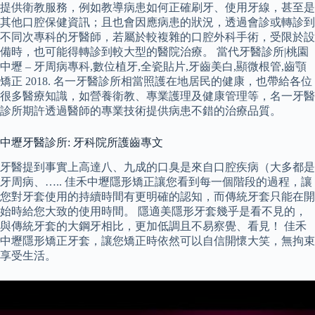
提供衛教服務，例如教導病患如何正確刷牙、使用牙線，甚至是
其他口腔保健資訊；且也會因應病患的狀況，透過會診或轉診到
不同次專科的牙醫師，若屬於較複雜的口腔外科手術，受限於設
備時，也可能得轉診到較大型的醫院治療。 當代牙醫診所|桃園
中壢 – 牙周病專科,數位植牙,全瓷貼片,牙齒美白,顯微根管,齒顎
矯正 2018. 名一牙醫診所相當照護在地居民的健康，也帶給各位
很多醫療知識，如營養衛教、專業護理及健康管理等，名一牙醫
診所期許透過醫師的專業技術提供病患不錯的治療品質。
中壢牙醫診所: 牙科院所護齒專文
牙醫提到事實上高達八、九成的口臭是來自口腔疾病（大多都是
牙周病、….. 佳禾中壢隱形矯正讓您看到每一個階段的過程，讓
您對牙套使用的持續時間有更明確的認知，而傳統牙套只能在開
始時給您大致的使用時間。 隱適美隱形牙套幾乎是看不見的，
與傳統牙套的大鋼牙相比，更加低調且不易察覺、看見！ 佳禾
中壢隱形矯正牙套，讓您矯正時依然可以自信開懷大笑，無拘束
享受生活。