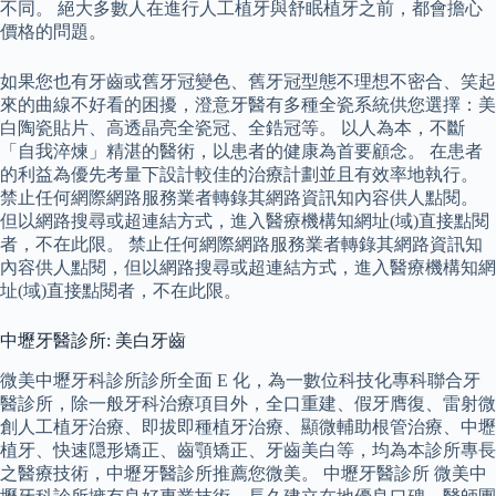
不同。 絕大多數人在進行人工植牙與舒眠植牙之前，都會擔心
價格的問題。
如果您也有牙齒或舊牙冠變色、舊牙冠型態不理想不密合、笑起
來的曲線不好看的困擾，澄意牙醫有多種全瓷系統供您選擇：美
白陶瓷貼片、高透晶亮全瓷冠、全鋯冠等。 以人為本，不斷
「自我淬煉」精湛的醫術，以患者的健康為首要顧念。 在患者
的利益為優先考量下設計較佳的治療計劃並且有效率地執行。
禁止任何網際網路服務業者轉錄其網路資訊知內容供人點閱。
但以網路搜尋或超連結方式，進入醫療機構知網址(域)直接點閱
者，不在此限。 禁止任何網際網路服務業者轉錄其網路資訊知
內容供人點閱，但以網路搜尋或超連結方式，進入醫療機構知網
址(域)直接點閱者，不在此限。
中壢牙醫診所: 美白牙齒
微美中壢牙科診所診所全面 E 化，為一數位科技化專科聯合牙
醫診所，除一般牙科治療項目外，全口重建、假牙膺復、雷射微
創人工植牙治療、即拔即種植牙治療、顯微輔助根管治療、中壢
植牙、快速隠形矯正、齒顎矯正、牙齒美白等，均為本診所專長
之醫療技術，中壢牙醫診所推薦您微美。 中壢牙醫診所 微美中