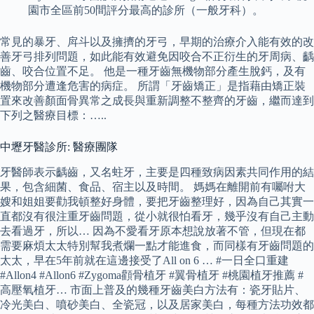
園市全區前50間評分最高的診所（一般牙科）。
常見的暴牙、戽斗以及擁擠的牙弓，早期的治療介入能有效的改
善牙弓排列問題，如此能有效避免因咬合不正衍生的牙周病、齲
齒、咬合位置不足。 他是一種牙齒無機物部分產生脫鈣，及有
機物部分遭逢危害的病症。 所謂「牙齒矯正」是指藉由矯正裝
置來改善顏面骨異常之成長與重新調整不整齊的牙齒，繼而達到
下列之醫療目標：…..
中壢牙醫診所: 醫療團隊
牙醫師表示齲齒，又名蛀牙，主要是四種致病因素共同作用的結
果，包含細菌、食品、宿主以及時間。 媽媽在離開前有囑咐大
嫂和姐姐要勸我頓整好身體，要把牙齒整理好，因為自己其實一
直都沒有很注重牙齒問題，從小就很怕看牙，幾乎沒有自己主動
去看過牙，所以… 因為不愛看牙原本想說放著不管，但現在都
需要麻煩太太特別幫我煮爛一點才能進食，而同樣有牙齒問題的
太太，早在5年前就在這邊接受了All on 6 … #一日全口重建
#Allon4 #Allon6 #Zygoma顴骨植牙 #翼骨植牙 #桃園植牙推薦 #
高壓氧植牙… 市面上普及的幾種牙齒美白方法有：瓷牙貼片、
冷光美白、噴砂美白、全瓷冠，以及居家美白，每種方法功效都