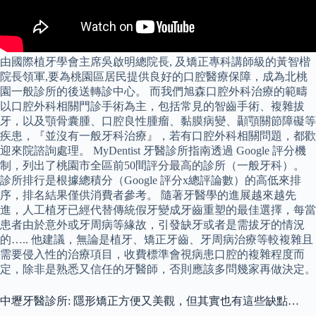
由國際植牙學會主席吳啟明總院長, 及矯正專科講師級的黃智楷
院長領軍,要為桃園區居民提供良好的口腔醫療保障，成為北桃
園一般診所的後送轉診中心。 而我們旭森口腔外科治療的範疇
以口腔外科相關門診手術為主，包括常見的智齒手術、複雜拔
牙，以及顎骨囊腫、口腔良性腫瘤、黏膜病變、顳顎關節障礙等
疾患，『並沒有一般牙科治療』，若有口腔外科相關問題，都歡
迎來院諮詢處理。 MyDentist 牙醫診所指南透過 Google 評分機
制，列出了桃園市全區前50間評分最高的診所（一般牙科）。
診所排行是根據總積分（Google 評分x總評論數）的高低來排
序，排名結果僅供消費者參考。 隨著牙醫學的進展越來越先
進，人工植牙已經代替傳統假牙變成牙齒重塑的最佳選擇，每當
患者由於意外或牙周病等緣故，引發缺牙或者是需拔牙的情況
的….. 他建議，無論是植牙、矯正牙齒、牙周病治療等較複雜且
需要侵入性的治療項目，收費標準會視病患口腔的複雜程度而
定，除非是熟悉又信任的牙醫師，否則應該多問幾家再做決定。
中壢牙醫診所: 隱形矯正方便又美觀，但其實也有這些缺點…