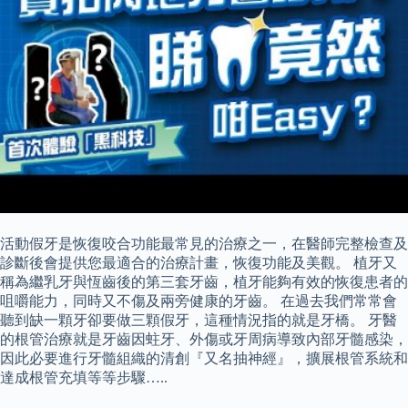
活動假牙是恢復咬合功能最常見的治療之一，在醫師完整檢查及
診斷後會提供您最適合的治療計畫，恢復功能及美觀。 植牙又
稱為繼乳牙與恆齒後的第三套牙齒，植牙能夠有效的恢復患者的
咀嚼能力，同時又不傷及兩旁健康的牙齒。 在過去我們常常會
聽到缺一顆牙卻要做三顆假牙，這種情況指的就是牙橋。 牙醫
的根管治療就是牙齒因蛀牙、外傷或牙周病導致內部牙髓感染，
因此必要進行牙髓組織的清創『又名抽神經』，擴展根管系統和
達成根管充填等等步驟…..