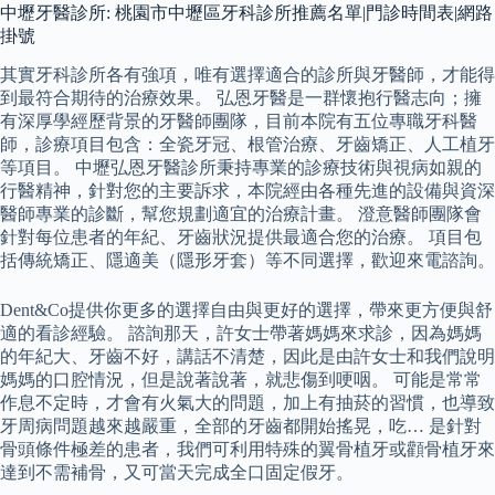
中壢牙醫診所: 桃園市中壢區牙科診所推薦名單|門診時間表|網路
掛號
其實牙科診所各有強項，唯有選擇適合的診所與牙醫師，才能得
到最符合期待的治療效果。 弘恩牙醫是一群懷抱行醫志向；擁
有深厚學經歷背景的牙醫師團隊，目前本院有五位專職牙科醫
師，診療項目包含：全瓷牙冠、根管治療、牙齒矯正、人工植牙
等項目。 中壢弘恩牙醫診所秉持專業的診療技術與視病如親的
行醫精神，針對您的主要訴求，本院經由各種先進的設備與資深
醫師專業的診斷，幫您規劃適宜的治療計畫。 澄意醫師團隊會
針對每位患者的年紀、牙齒狀況提供最適合您的治療。 項目包
括傳統矯正、隱適美（隱形牙套）等不同選擇，歡迎來電諮詢。
Dent&Co提供你更多的選擇自由與更好的選擇，帶來更方便與舒
適的看診經驗。 諮詢那天，許女士帶著媽媽來求診，因為媽媽
的年紀大、牙齒不好，講話不清楚，因此是由許女士和我們說明
媽媽的口腔情況，但是說著說著，就悲傷到哽咽。 可能是常常
作息不定時，才會有火氣大的問題，加上有抽菸的習慣，也導致
牙周病問題越來越嚴重，全部的牙齒都開始搖晃，吃… 是針對
骨頭條件極差的患者，我們可利用特殊的翼骨植牙或顴骨植牙來
達到不需補骨，又可當天完成全口固定假牙。