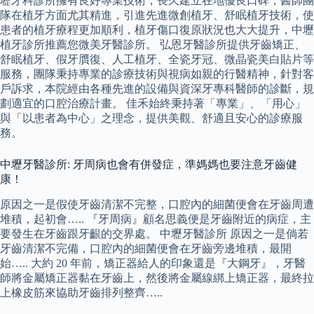
壢牙科診所擁有良好專業技術，長久建立在地優良口碑，醫師團
隊在植牙方面尤其精進，引進先進微創植牙、舒眠植牙技術，使
患者的植牙療程更加順利，植牙傷口復原狀況也大大提升，中壢
植牙診所推薦您微美牙醫診所。 弘恩牙醫診所提供牙齒矯正、
舒眠植牙、假牙贋復、人工植牙、全瓷牙冠、微晶瓷美白貼片等
服務，團隊秉持專業的診療技術與視病如親的行醫精神，針對客
戶訴求，本院經由各種先進的設備與資深牙專科醫師的診斷，規
劃適宜的口腔治療計畫。 佳禾始終秉持著「專業」、「用心」
與「以患者為中心」之理念，提供美觀、舒適且安心的診療服
務。
中壢牙醫診所: 牙周病也會有併發症，準媽媽也要注意牙齒健
康！
原因之一是假使牙齒清潔不完整，口腔內的細菌便會在牙齒周遭
堆積，起初會….. 『牙周病』顧名思義便是牙齒附近的病症，主
要發生在牙齒跟牙齦的交界處。 中壢牙醫診所 原因之一是倘若
牙齒清潔不完備，口腔內的細菌便會在牙齒旁邊堆積，最開
始….. 大約 20 年前，矯正器給人的印象還是『大鋼牙』，牙醫
師將金屬矯正器黏在牙齒上，然後將金屬線綁上矯正器，最終拉
上橡皮筋來協助牙齒排列整齊…..