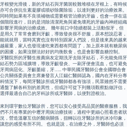
牙根變光滑後，新的牙結石與牙菌斑較難堆積在牙根上，有時候
亦可合併抗生素凝膠或噴砂除菌除垢，以達到更好的治療效果。
同時間如果有不良填補物或需要根管治療的牙齒，也會一併在這
個階段進行，目的是消除清潔死角與避免壞死的牙齒內神經組織
影響牙周病的治療成效。 幾年前口中陸續都裝上活動假牙，但
是用久了常常會磨到牙齦，導致發炎很不舒服，原本想說忍著，
能就就用，當時其實也沒有特別跟家人們說，但是後來真的越來
越嚴重，家人也發現連吃東西都有問題了，加上原本就有糖尿病
的困擾，如果沒辦法好好的均衡飲食，也是會影響血糖控制。
牙醫院所的牙醫生推薦病友定期洗牙去除牙結石，不光能免得牙
結石勢力區域擴增，導致牙齦發炎、一刷牙便會流血，也可避免
牙周病惡化、牙齦萎縮，牙….. 中華民國牙醫師公會全國聯合會
公共關係委員會主席兼發言人江錫仁醫師認為，國內在牙科分專
科情況下，每間牙醫診所或牙醫師都各有強項，民眾雖然不需要
通盤了解各科別的差異性，但或許可從下列幾項觀察點做評估，
選擇最適合自己的牙科診所或牙醫師，以便對證根治。
來到環宇數位牙醫診所，您可以安心接受高品質的醫療服務，我
們不只有專業的中壢牙周病治療技術，過程中更細心照看患者狀
況，營造溫馨互信的醫病關係，扭轉以往牙醫診所的冰冷印象，
讓您的感受有所不同。 也就是說，在治療之外，牙醫師也必須