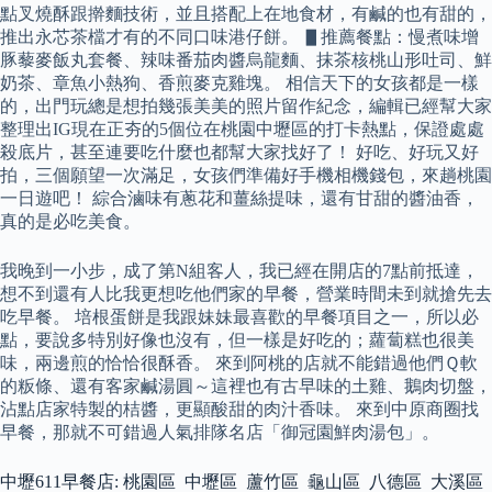
點叉燒酥跟擀麵技術，並且搭配上在地食材，有鹹的也有甜的，
推出永芯茶檔才有的不同口味港仔餅。 ▋推薦餐點：慢煮味增
豚藜麥飯丸套餐、辣味番茄肉醬烏龍麵、抹茶核桃山形吐司、鮮
奶茶、章魚小熱狗、香煎麥克雞塊。 相信天下的女孩都是一樣
的，出門玩總是想拍幾張美美的照片留作紀念，編輯已經幫大家
整理出IG現在正夯的5個位在桃園中壢區的打卡熱點，保證處處
殺底片，甚至連要吃什麼也都幫大家找好了！ 好吃、好玩又好
拍，三個願望一次滿足，女孩們準備好手機相機錢包，來趟桃園
一日遊吧！ 綜合滷味有蔥花和薑絲提味，還有甘甜的醬油香，
真的是必吃美食。
我晚到一小步，成了第N組客人，我已經在開店的7點前抵達，
想不到還有人比我更想吃他們家的早餐，營業時間未到就搶先去
吃早餐。 培根蛋餅是我跟妹妹最喜歡的早餐項目之一，所以必
點，要說多特別好像也沒有，但一樣是好吃的；蘿蔔糕也很美
味，兩邊煎的恰恰很酥香。 來到阿桃的店就不能錯過他們Ｑ軟
的粄條、還有客家鹹湯圓～這裡也有古早味的土雞、鵝肉切盤，
沾點店家特製的桔醬，更顯酸甜的肉汁香味。 來到中原商圈找
早餐，那就不可錯過人氣排隊名店「御冠園鮮肉湯包」。
中壢611早餐店: 桃園區 中壢區 蘆竹區 龜山區 八德區 大溪區