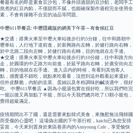
餐最有名的即是素食豆沙包，不像外頭過甜的豆沙餡，老闆手工
熬煮的紅豆內餡，不僅甜而不膩，也能確保製作過程完全使用全
素，不會有摻雜不合宜的油品等問題。
中壢611早餐店: 中壢隱藏版的網美下午茶～有食候紅豆
★交通：搭乘火車至中壢火車站後步行約5分鐘，往中和路朝中
壢車站，人行地下道前進，於新興路向左轉，於健行路向右轉，
於中北路二段向左轉，於健行路向右轉，目的地就在左手邊。
★交通：搭乘火車至中壢火車站後步行約10分鐘，往中和路方向
走，於圓環的中正路方向前進，於延平路向右轉，於廣安街向左
轉，目的地就在右手邊。 進入店內的時候，有看到其他客人
點，感覺還不錯吃，就點來吃看看，沒想到這外觀看起來還好，
但外皮酥脆，內餡的韭菜、蛋絲以及冬粉調味的鹹淡適中，很好
吃。 中壢611早餐店 ▲因為小籠湯包實在很好吃，所以我們吃完
一籠以後又再加點了半籠，所以今天我們總共吃了13顆小籠包，
覺得超級滿足。
疫情期間出不了國，還是需要來點韓式美食，來撫慰無法飛韓國
而受傷的心靈吧！ 這場偽出國的下午茶行程，kaichi已為您安排
妥當，今天來到置身於東區巷弄內的Annyoung Cafe，享受愉快