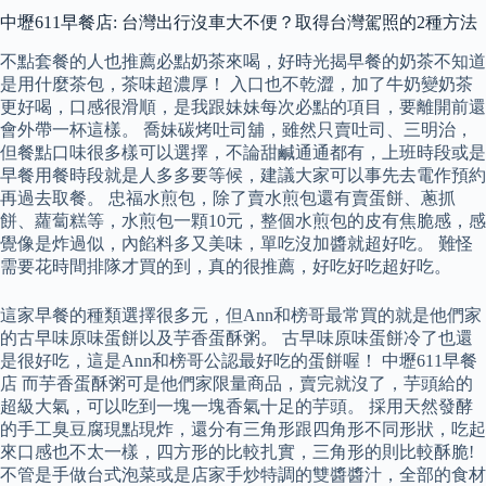
中壢611早餐店: 台灣出行沒車大不便？取得台灣駕照的2種方法
不點套餐的人也推薦必點奶茶來喝，好時光揭早餐的奶茶不知道
是用什麼茶包，茶味超濃厚！ 入口也不乾澀，加了牛奶變奶茶
更好喝，口感很滑順，是我跟妹妹每次必點的項目，要離開前還
會外帶一杯這樣。 喬妹碳烤吐司舖，雖然只賣吐司、三明治，
但餐點口味很多樣可以選擇，不論甜鹹通通都有，上班時段或是
早餐用餐時段就是人多多要等候，建議大家可以事先去電作預約
再過去取餐。 忠福水煎包，除了賣水煎包還有賣蛋餅、蔥抓
餅、蘿蔔糕等，水煎包一顆10元，整個水煎包的皮有焦脆感，感
覺像是炸過似，內餡料多又美味，單吃沒加醬就超好吃。 難怪
需要花時間排隊才買的到，真的很推薦，好吃好吃超好吃。
這家早餐的種類選擇很多元，但Ann和榜哥最常買的就是他們家
的古早味原味蛋餅以及芋香蛋酥粥。 古早味原味蛋餅冷了也還
是很好吃，這是Ann和榜哥公認最好吃的蛋餅喔！ 中壢611早餐
店 而芋香蛋酥粥可是他們家限量商品，賣完就沒了，芋頭給的
超級大氣，可以吃到一塊一塊香氣十足的芋頭。 採用天然發酵
的手工臭豆腐現點現炸，還分有三角形跟四角形不同形狀，吃起
來口感也不太一樣，四方形的比較扎實，三角形的則比較酥脆!
不管是手做台式泡菜或是店家手炒特調的雙醬醬汁，全部的食材