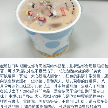
鹹鬆餅口味裡面也都有高麗菜絲作搭配，且餐點都會用錫箔紙包
著，可以保溫以外也不容易沾手。 想吃酸酸辣辣的泰式美食，
可以選擇＂瓦城・大心新泰式麵食＂，紅色的裝潢非常醒目，店
內販售麵食還有一些小菜，是和家人、朋友聚餐的好選擇。 八
月堂可頌的口味至少10種以上，其中蜂巢可頌、焦糖布丁可頌、
炙燒明太子可頌都是熱門商品，還會依照季節推出期間限定口
味！ 中壢611早餐店 大江國際購物中心是位於中壢的購物中心，
裡面有書店、電影院、美食街等等，不僅可以逛街，還有眾多美
食可以品嚐！ 如果搭乘高鐵的話，可以轉搭乘免費接駁車前