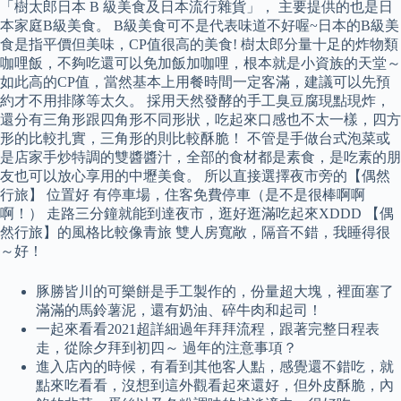
「樹太郎日本 B 級美食及日本流行雜貨」， 主要提供的也是日
本家庭B級美食。 B級美食可不是代表味道不好喔~日本的B級美
食是指平價但美味，CP值很高的美食! 樹太郎分量十足的炸物類
咖哩飯，不夠吃還可以免加飯加咖哩，根本就是小資族的天堂～
如此高的CP值，當然基本上用餐時間一定客滿，建議可以先預
約才不用排隊等太久。 採用天然發酵的手工臭豆腐現點現炸，
還分有三角形跟四角形不同形狀，吃起來口感也不太一樣，四方
形的比較扎實，三角形的則比較酥脆！ 不管是手做台式泡菜或
是店家手炒特調的雙醬醬汁，全部的食材都是素食，是吃素的朋
友也可以放心享用的中壢美食。 所以直接選擇夜市旁的【偶然
行旅】 位置好 有停車場，住客免費停車（是不是很棒啊啊
啊！） 走路三分鐘就能到達夜市，逛好逛滿吃起來XDDD 【偶
然行旅】的風格比較像青旅 雙人房寬敞，隔音不錯，我睡得很
～好！
豚勝皆川的可樂餅是手工製作的，份量超大塊，裡面塞了
滿滿的馬鈴薯泥，還有奶油、碎牛肉和起司！
一起來看看2021超詳細過年拜拜流程，跟著完整日程表
走，從除夕拜到初四～ 過年的注意事項？
進入店內的時候，有看到其他客人點，感覺還不錯吃，就
點來吃看看，沒想到這外觀看起來還好，但外皮酥脆，內