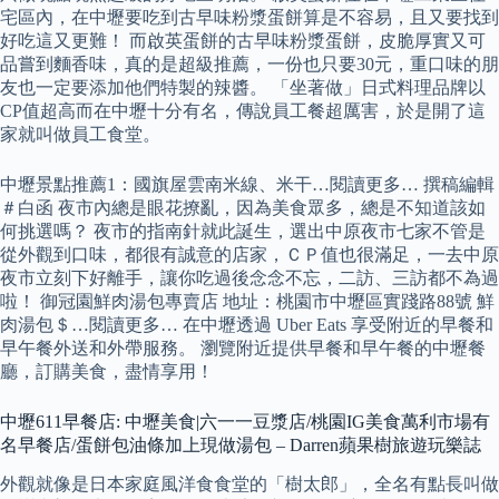
宅區內，在中壢要吃到古早味粉漿蛋餅算是不容易，且又要找到
好吃這又更難！ 而啟英蛋餅的古早味粉漿蛋餅，皮脆厚實又可
品嘗到麵香味，真的是超級推薦，一份也只要30元，重口味的朋
友也一定要添加他們特製的辣醬。 「坐著做」日式料理品牌以
CP值超高而在中壢十分有名，傳說員工餐超厲害，於是開了這
家就叫做員工食堂。
中壢景點推薦1：國旗屋雲南米線、米干…閱讀更多… 撰稿編輯
＃白函 夜市內總是眼花撩亂，因為美食眾多，總是不知道該如
何挑選嗎？ 夜市的指南針就此誕生，選出中原夜市七家不管是
從外觀到口味，都很有誠意的店家，ＣＰ值也很滿足，一去中原
夜市立刻下好離手，讓你吃過後念念不忘，二訪、三訪都不為過
啦！ 御冠園鮮肉湯包專賣店 地址：桃園市中壢區實踐路88號 鮮
肉湯包＄…閱讀更多… 在中壢透過 Uber Eats 享受附近的早餐和
早午餐外送和外帶服務。 瀏覽附近提供早餐和早午餐的中壢餐
廳，訂購美食，盡情享用！
中壢611早餐店: 中壢美食|六一一豆漿店/桃園IG美食萬利市場有
名早餐店/蛋餅包油條加上現做湯包 – Darren蘋果樹旅遊玩樂誌
外觀就像是日本家庭風洋食食堂的「樹太郎」，全名有點長叫做