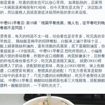
都是素食，吃素的朋友也可以放心享用。 如果點熱的，店家用
一大碗裝過來喝很有FU哈哈，但今天實在是太熱了，決定點冰
的，所以服務人員就直接從冰箱用杯裝的拿出來這樣。
中壢611早餐店: 新19家「桃園早餐推薦」懶人包，從早餐吃到晚
餐都不是問題！
燙青菜，每天的時蔬不太一樣，但份量也是非常多，吃完真的非
常飽足。 雞絲飯是梅亭的招牌餐點，白飯淋上滷汁香味十足，
飯上鋪著雞絲和滷肉，還有清脆的高麗菜，底下還藏顆滷蛋，份
量超級多～CP值很高。 中壢611早餐店 想吃炸類的人，小編推
薦六號的香味雞餐，炸雞外皮口感酥脆，肉質鮮嫩多汁，且附餐
的炸地瓜條份量也不少，吃完真是過癮又滿足。 就愛OREO裡
面擠入了奶油，搭配鬆餅超美味，再放上OREO餅乾、淋上焦糖
醬，口感豐富有層次，整體真的是絕配！ 巧克力香蕉算是鬆餅
口味中的基本款了，巧克力醬的比例剛剛好，吃完不會覺得太甜
膩。 中壢611早餐店 糖醋咕咕雞裡面包著三大塊雞塊，搭配糖醋
醬料～酸酸甜甜的，一下就吃光光了。