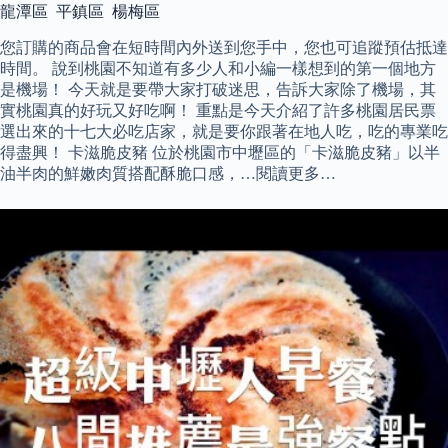
龍潭區 平鎮區 楊梅區
您訂購的商品會在短時間內外送到您手中，您也可追蹤預估抵達
時間。 說到桃園不知道有多少人和小編一樣想到的第一個地方
是機場！ 今天就是要帶大家打破迷思，告訴大家除了機場，其
實桃園真的好玩又好吃啊！ 重點是今天介紹了許多桃園居民票
選出來的十七大必吃店家，就是要你跟著在地人吃，吃的專業吃
得盡興！ 卡滋脆皮豬 位於桃園市中壢區的「卡滋脆皮豬」以半
油半肉的鮮嫩肉質搭配酥脆口感，…閱讀更多…