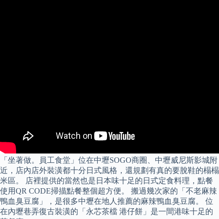
「坐著做。員工食堂」位在中壢SOGO商圈、中壢威尼斯影城附
近，店內店外裝潢都十分日式風格，還規劃有真的要脫鞋的榻榻
米區。 店裡提供的當然也是日本味十足的日式定食料理，點餐
使用QR CODE掃描點餐整個超方便。 搬過幾次家的「不老麻辣
鴨血臭豆腐」，是很多中壢在地人推薦的麻辣鴨血臭豆腐。 位
在內壢巷弄復古裝潢的「永芯茶檔 港仔餅」是一間港味十足的