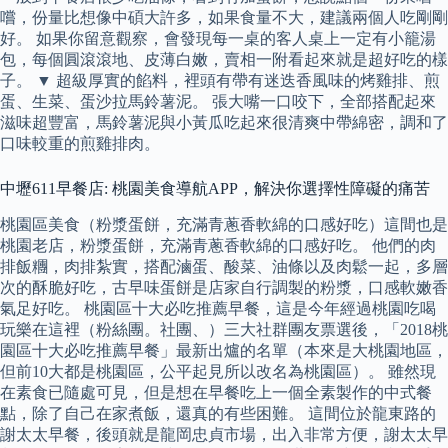
嚐，份量比想像中碩大許多，如果食量不大，建議兩個人吃剛剛
好。 如果你留意觀察，會發現每一桌的客人桌上一定有小籠湯
包，每個圓滾滾地、皮薄白嫩，賣相一附看起來就是超好吃的樣
子。 ▼ 超級厚實的餡料，裡頭有帶有迷迭香風味的烤雞排、煎
蛋、生菜、蛋沙拉馬鈴薯泥。 張大嘴一口咬下，全部搭配起來
滋味超豐富，馬鈴薯泥與小黃瓜吃起來很清爽中帶綿密，調和了
口味較重的煎雞排肉。
中壢611早餐店: 桃園美食導航APP，解決你選擇性障礙的痛苦
桃園區美食（粉漿蛋餅，充滿青蔥香軟綿的口感好吃）這間也是
桃園老店，粉漿蛋餅，充滿青蔥香軟綿的口感好吃。 他們的肉
排飯糰，肉排紮實，搭配滷蛋、酸菜、油條以及肉鬆一起，多層
次的酥脆好吃，古早味蛋餅是店家自行調製的粉漿，口感軟嫩香
氣足好吃。 桃園區十大必吃推薦早餐，這是今年經過桃園吃喝
玩樂在這裡（粉絲團。社團、）三大社群團友票選後，「2018桃
園區十大必吃推薦早餐」最新出爐的名單（本來是大桃園地區，
但前10大都是桃園區，公平起見所以改名為桃園區）。 雖然現
在素食已隨處可見，但是想在早餐吃上一個全素製作的中式餐
點，除了自己在家煮飯，還真的有些困難。 這間位於龍東路的
謝太太早餐，後頭就是龍岡忠貞市場，出入非常方便，謝太太早