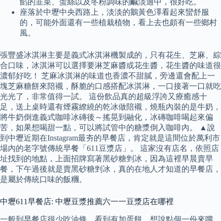
餡的韭菜、蛋絲以及冬粉調味的鹹淡適中，很好吃。
座落於中壢中央西路上，淡淡的鵝黃色澤看起來蠻舒服
的，可能外面還有一些植栽植物，看上去也頗有一些鄉村
風。
張豐盛冰淇淋主要是義式冰淇淋機製成的，只有花生、芝麻、綜
合口味，冰淇淋可以選擇要淋芝麻醬或花生醬，花生醬的味道很
濃郁好吃！ 芝麻冰淇淋的味道也香濃不甜膩，旁邊還會配上一
塊芝麻糖餅來陪襯，酥脆的口感搭配冰淇淋，一口接著一口就吃
光光了，非常值得一試。 這份飲品真的超級浮誇又療癒感十
足，送上桌時還有煙霧繚繞的乾冰做陪襯，燒瓶內裝的是牛奶，
將牛奶倒進義式咖啡冰磚後～搖晃到融化，冰磚咖啡喝起來偏
苦，如果想喝甜一點，可以將試管中的糖漿倒入咖啡內。 ▲說
到中壢近期在Instagram最夯的早餐店，肯定就是這間位於萬利市
場內的老字號傳統早餐「611豆漿店」。 這家沒有店名，依照店
址找到的地點，上面招牌寫著黑砂糖剉冰，因為這裡早晨賣早
餐，下午過後就是賣黑砂糖剉冰，真的在地人才知道的早餐店，
是屬於傳統口味的飯糰。
中壢611早餐店: 中壢豆漿推薦六一一豆漿店在哪裡
一般到早餐店很少吃油條，看到有加蛋餅，想說點個一份來嚐