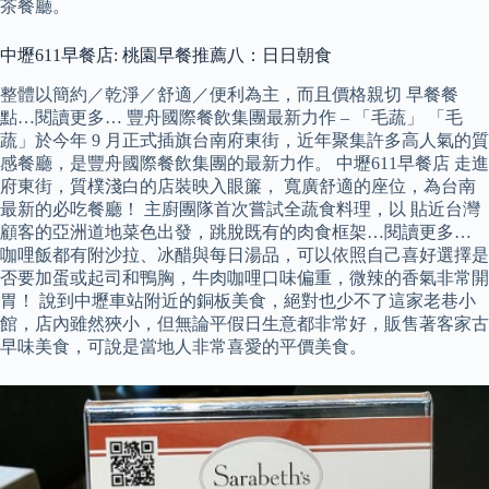
茶餐廳。
中壢611早餐店: 桃園早餐推薦八：日日朝食
整體以簡約／乾淨／舒適／便利為主，而且價格親切 早餐餐
點…閱讀更多… 豐舟國際餐飲集團最新力作 – 「毛蔬」 「毛
蔬」於今年 9 月正式插旗台南府東街，近年聚集許多高人氣的質
感餐廳，是豐舟國際餐飲集團的最新力作。 中壢611早餐店 走進
府東街，質樸淺白的店裝映入眼簾， 寬廣舒適的座位，為台南
最新的必吃餐廳！ 主廚團隊首次嘗試全蔬食料理，以 貼近台灣
顧客的亞洲道地菜色出發，跳脫既有的肉食框架…閱讀更多…
咖哩飯都有附沙拉、冰醋與每日湯品，可以依照自己喜好選擇是
否要加蛋或起司和鴨胸，牛肉咖哩口味偏重，微辣的香氣非常開
胃！ 說到中壢車站附近的銅板美食，絕對也少不了這家老巷小
館，店內雖然狹小，但無論平假日生意都非常好，販售著客家古
早味美食，可說是當地人非常喜愛的平價美食。