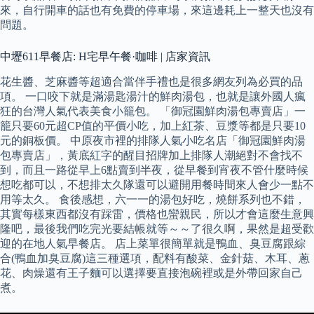
來，自行開車的話也有免費的停車場，來這邊耗上一整天也沒有
問題。
中壢611早餐店: H宅早午餐·咖啡 | 店家資訊
花生醬、芝麻醬等超適合當伴手禮也是很多網友列為必買的品
項。 一口咬下就是滿湯匙湯汁的鮮肉湯包，也就是讓外國人瘋
狂的台灣人氣代表美食小籠包。 「御冠園鮮肉湯包專賣店」一
籠只要60元超CP值的平價小吃，加上紅茶、豆漿等都是只要10
元的銅板價。 中原夜市裡的排隊人氣小吃名店「御冠園鮮肉湯
包專賣店」，黃底紅字的醒目招牌加上排隊人潮絕對不會找不
到，而且一路從早上6點賣到半夜，從早餐到宵夜不管什麼時候
想吃都可以，不想排太久隊還可以避開用餐時間來人會少一點不
用等太久。 食後感想，六一一的湯包好吃，燒餅系列也不錯，
其實每樣東西都沒有踩雷，價格也蠻親民，所以才會這麼生意興
隆吧，最後我們吃完光要結帳就等～～了很久啊，果然是超受歡
迎的在地人氣早餐店。 店上菜單很簡單就是鴨血、臭豆腐跟綜
合(鴨血加臭豆腐)這三種選項，配料有酸菜、金針菇、木耳、蔥
花、肉燥還有王子麵可以選擇要直接泡碗裡或是外帶回家自己
煮。