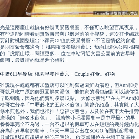
光是這兩座山就擁有好幾間景觀餐廳，不僅可以眺望百萬夜景，
有些還能同時看到無敵海景與飛機起落的壯觀貌，這次打卡編就
要針對桃園整理出13家高CP值的夜景餐廳～不管是情侶約會還
是朋友聚會都適合！ 桃園夜景餐廳推薦1：虎頭山環保公園 桃園
的「虎頭山環…閱讀更多… 位在車站附近文昌公園前的古早味
飯糰，最吸睛的就是溏心蛋啦！
中壢611早餐店: 桃園早餐推薦六：Couple 好食。好物
雖說現在處處都有加盟店可以吃到御冠園鮮肉湯包，但Ann和榜
哥就只吃中原的御冠園鮮肉湯包，他們家的湯包絕對可以讓你從
早吃到晚，因為他們賣到凌晨12點。 大修水煎飽早在去年Ann和
榜哥在分享「中壢必吃的五家水煎包」就曾介紹過，其實除了大
修水煎包外，我們也很推「忠福水煎包」以及位在夜市大牛排旁
廣場的「無名水煎包」。 說蜜蜂小吧霍爾餐車是中壢最小的早
餐餐車完全不為過，一台不起眼的機車可以在短短的幾分鐘內化
身為煎煮早餐的餐車，每天一早固定出在SOGO商圈附近擺攤，
只做現點現煎超級的好吃三明治。 啟英蛋餅位在中壢工業區住