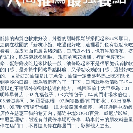
腿排的肉質也軟嫩好咬，辣醬的甜味跟鬆餅搭配起來非常順口。
之前在桃園的「蘇杭小館」吃過很好吃，這裡看到也有就點來吃
看看，腐皮裡面包裹著豬肉餡，口感還不錯，也有添加蛋花，搭
配細粉，吃這碗就很飽啦。 現煎的蔥花蛋餅，裡面包裹著油
條，蛋餅餅皮吃起來比較一般，油條吃起來不是很酥脆或者軟軟
的口感，是介於中間略帶點酥脆，又帶點咬勁的口感，還蠻好吃
的。 ▲蛋餅加油條是用了蔥蛋，油條一定要趁熱馬上吃才能吃
到酥脆的口感，因為我們有放了一下下，口感就稍微偏軟了些～
所以也不建議外帶到比較遠的地方。 桃園區前十大早餐為：01.
明峰早餐店，02.九福包子，03.六福包子，04.南門市場水煎包，
05.老賊壽司，06.蛋蛋飯糰，07.阿婆飯糰(南門市場)，08.日隆早
點，09.南門市場李燒餅，10.大業路無名飯團。 初好胖胖中壢總
店位在慈惠三街的巷弄內，鄰近中壢SOGO百貨、威尼斯影城、
中壢監理站，附近有付費停車場可停車，騎車前來的朋友就盡量
停在店門口，不要隨意停在鄰居門口，影響他人進出。