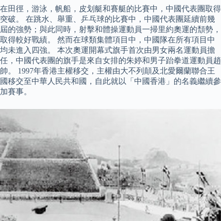
在田徑，游泳，帆船，皮划艇和賽艇的比賽中，中國代表團取得
突破。 在跳水、舉重、乒乓球的比賽中，中國代表團延續前幾
屆的強勢；與此同時，射擊和體操運動員一掃里約奧運的頹勢，
取得較好戰績。 然而在球類集體項目中，中國隊在所有項目中
均未進入四強。 本次奧運開幕式旗手首次由男女兩名運動員擔
任，中國代表團的旗手是來自女排的朱婷和男子跆拳道運動員趙
帥。 1997年香港主權移交，主權由大不列顛及北愛爾蘭聯合王
國移交至中華人民共和國，自此就以「中國香港」的名義繼續參
加賽事。