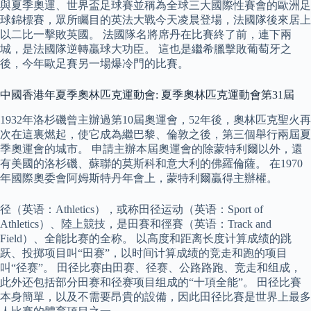
與夏季奧運、世界盃足球賽並稱為全球三大國際性賽會的歐洲足
球錦標賽，眾所矚目的英法大戰今天凌晨登場，法國隊後來居上
以二比一擊敗英國。 法國隊名將席丹在比賽終了前，連下兩
城，是法國隊逆轉贏球大功臣。 這也是繼希臘擊敗葡萄牙之
後，今年歐足賽另一場爆冷門的比賽。
中國香港年夏季奧林匹克運動會: 夏季奧林匹克運動會第31屆
1932年洛杉磯曾主辦過第10屆奧運會，52年後，奧林匹克聖火再
次在這裏燃起，使它成為繼巴黎、倫敦之後，第三個舉行兩屆夏
季奧運會的城市。 申請主辦本屆奧運會的除蒙特利爾以外，還
有美國的洛杉磯、蘇聯的莫斯科和意大利的佛羅倫薩。 在1970
年國際奧委會阿姆斯特丹年會上，蒙特利爾贏得主辦權。
径（英语：Athletics），或称田径运动（英语：Sport of
Athletics）、陸上競技，是田賽和徑賽（英语：Track and
Field）、全能比赛的全称。 以高度和距离长度计算成绩的跳
跃、投掷项目叫“田赛”，以时间计算成绩的竞走和跑的项目
叫“径赛”。 田径比赛由田赛、径赛、公路路跑、竞走和组成，
此外还包括部分田赛和径赛项目组成的“十項全能”。 田径比賽
本身簡單，以及不需要昂貴的設備，因此田径比賽是世界上最多