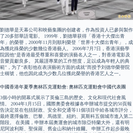
劉德華是天幕公司和映藝集團的创建者，作為投資人已參與製作
了20多部華語電影。 1999年，劉德華获得「香港十大傑出青
年」的榮譽，2000年11月則順利榮登「世界十大傑出青年」，成
為獲此殊榮的少數幾位香港藝人。 2006年7月7日，香港演藝學
院因他“是香港最受尊重和喜愛的演藝名人之一，對香港電影及
音樂貢獻良多。 其嚴謹專業的工作態度，足以成為年輕人的典
範”，为了“表彰他在表演藝術方面的成就”而授予刘德华榮譽院
士稱號，他也因此成为少数几位獲此榮譽的香港艺人之一。
中國香港年夏季奧林匹克運動會: 奧林匹克運動會中國代表團
3個小時的開幕式展示了英倫三島的歷史、文化和現代社會風
情。 2004年1月15日，國際奧委會根據各申辦城市提交的50頁報
告決定並在包括財政、安全和交通等11個項目中給各城市評分，
最終選擇倫敦、巴黎、馬德里、紐約、莫斯科五個城市進入第二
階段。 在美國，申辦本屆奧運會的城市除亞特蘭大外，還有明
尼阿波利斯、聖保羅、舊金山和納什維爾。 申辦工作起步最晚