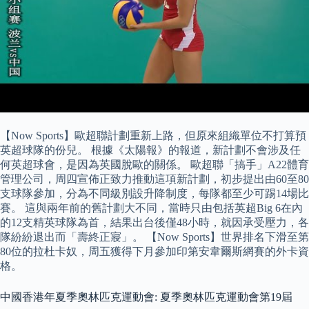
【Now Sports】歐超聯計劃重新上路，但原來組織單位不打算預
英超球隊的份兒。 根據《太陽報》的報道，新計劃不會涉及任
何英超球會，是因為英國脫歐的關係。 歐超聯「搞手」A22體育
管理公司，周四宣佈正致力推動這項新計劃，初步提出由60至80
支球隊參加，分為不同級別設升降制度，每隊都至少可踢14場比
賽。 這與兩年前的舊計劃大不同，當時只由包括英超Big 6在內
的12支精英球隊為首，結果出台後僅48小時，就因承受壓力，各
隊紛紛退出而「壽終正寢」。 【Now Sports】世界排名下滑至第
80位的拉杜卡奴，周五獲得下月參加印第安韋爾斯網賽的外卡資
格。
中國香港年夏季奧林匹克運動會: 夏季奧林匹克運動會第19屆