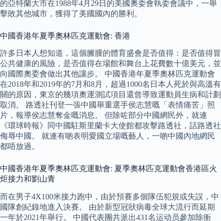
的亞特蘭大市在1988年4月29日的美國奧委會執委會議中，一舉
擊敗其他城市，獲得了美國國內的勝利。
中國香港年夏季奧林匹克運動會: 香港
許多日本人想知道，這個臃腫的體育盛會是否值得：是否值得冒
公共健康的風險，是否值得在場館和舞台上花費數十億美元，並
向國際奧委會做出其他讓步。 中國香港年夏季奧林匹克運動會
在2018年和2019年的7月和8月，超過1000名日本人死於與高溫有
關的原因，東京的幾項奧運測試項目還曾導致運動員生病和計劃
取消。 路透社刊登一張中國舉重選手侯志慧嘅「表情痛苦」照
片，報導侯志慧奪金嘅消息。 但除咗部分中國網民外，就連
《環球時報》同中國駐斯里蘭卡大使館都攻擊路透社，話路透社
侮辱中國。 就連有啲表明愛國立場嘅藝人，一啲中國內地網民
都唔放過。
中國香港年夏季奧林匹克運動會: 夏季奧林匹克運動會香港區火
炬接力和劉山青
而在男子4X100米接力跑中，由於預賽多個隊伍犯規或失誤，中
國隊創紀錄地進入決賽。 由於新型冠狀病毒全球大流行而延期
一年於2021年舉行。 中國代表團共派出431名运动员參加除衝