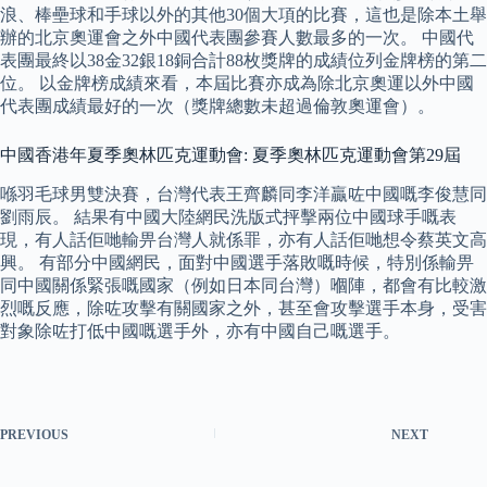
浪、棒壘球和手球以外的其他30個大項的比賽，這也是除本土舉
辦的北京奧運會之外中國代表團參賽人數最多的一次。 中國代
表團最終以38金32銀18銅合計88枚獎牌的成績位列金牌榜的第二
位。 以金牌榜成績來看，本屆比賽亦成為除北京奧運以外中國
代表團成績最好的一次（獎牌總數未超過倫敦奧運會）。
中國香港年夏季奧林匹克運動會: 夏季奧林匹克運動會第29屆
喺羽毛球男雙決賽，台灣代表王齊麟同李洋贏咗中國嘅李俊慧同
劉雨辰。 結果有中國大陸網民洗版式抨擊兩位中國球手嘅表
現，有人話佢哋輸畀台灣人就係罪，亦有人話佢哋想令蔡英文高
興。 有部分中國網民，面對中國選手落敗嘅時候，特別係輸畀
同中國關係緊張嘅國家（例如日本同台灣）嗰陣，都會有比較激
烈嘅反應，除咗攻擊有關國家之外，甚至會攻擊選手本身，受害
對象除咗打低中國嘅選手外，亦有中國自己嘅選手。
PREVIOUS
NEXT