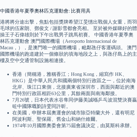
中國香港年夏季奧林匹克運動會: 比賽用具
港將將分途出擊，焦點包括獎牌希望江旻憓出戰個人女重，而羽
毛球的伍家朗、鄧俊文 / 謝影雪都會亮相。 至於被外媒睇好的體
操王子石偉雄則於下午出戰男子跳馬初賽。 中國香港年夏季奧
林匹克運動會 澳門國際機場（Aeroporto Internacional de
Macau，），是澳門唯一的國際機場，毗鄰氹仔客運碼頭。 澳門
國際機場的跑道建於一個條狀的填海地段之上，與氹仔島上的主
樓及空中交通管制設施相連接。
香港（簡稱港，雅稱香江；Hong Kong，縮寫作 HK、
HKG）是中華人民共和國兩個特別行政區之一，位於南海
北岸、珠江口東側，北接廣東省深圳市，西面與鄰近的澳
門特別行政區相距63公里，其餘兩面與南海鄰接。
7月26號，日本代表水谷隼同伊藤美誠喺乒乓波混雙決賽贏
咗中國隊嘅劉詩雯同許昕。
在美國，申辦本屆奧運會的城市除亞特蘭大外，還有明尼
阿波利斯、聖保羅、舊金山和納什維爾。
1974年10月國際奧委會第75屆會議決定，由莫斯科承辦。