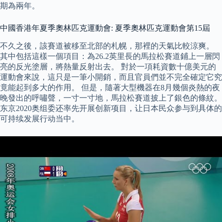
期為兩年。
中國香港年夏季奧林匹克運動會: 夏季奧林匹克運動會第15屆
不久之後，該賽道被移至北部的札幌，那裡的天氣比較涼爽。
其中包括這樣一個項目：為26.2英里長的馬拉松賽道鋪上一層閃
亮的反光塗層，將熱量反射出去。 對於一項耗資數十億美元的
運動會來說，這只是一筆小開銷，而且官員們並不完全確定它究
竟能起到多大的作用。 但是，隨著大型機器在8月幾個炎熱的夜
晚發出的呼嘯聲，一寸一寸地，馬拉松賽道披上了銀色的條紋。
东京2020奥组委还率先开展创新项目，让日本民众参与到具体的
可持续发展行动当中。