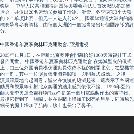
奖牌。 中华人民共和国得到国际奥委会承认后首次派队参加奥
运会，共派出28名运动员参加了滑冰、滑雪、冬季两项3个大项
的18个单项比赛，但无一人进入前6名。 國家隊通過大洲內的錦
標賽爭奪參賽資格，由每個大洲的一個協會給出每個國家隊的評
分。
中國香港年夏季奧林匹克運動會: 亞洲電視
2005年11月1日，在距離北京奧運會開幕恰好1000天時福娃正式
發佈問世。 中國香港年夏季奧林匹克運動會 在熄滅聖火的儀式
上，由三位外國演員模仿運動員依依不捨的離開北京，在登機前
的一刻，其中一位演員張開圖卷閲讀，與開幕式照應。 之後，
演員緩緩地合起圖卷，聖火亦慢慢的熄滅起來，這表示了各國運
動員和觀眾等都對北京奧運的結束感到依依不捨。 1996年亞特
蘭大夏季奧運會吉祥物“Izzy” 是第一個用電腦製作出的吉祥物。
最後它得到了一張嘴，並在眼睛上增加了閃亮的星星，同時原先
細長的腿上增加了肌肉，臉上也長出了鼻子。