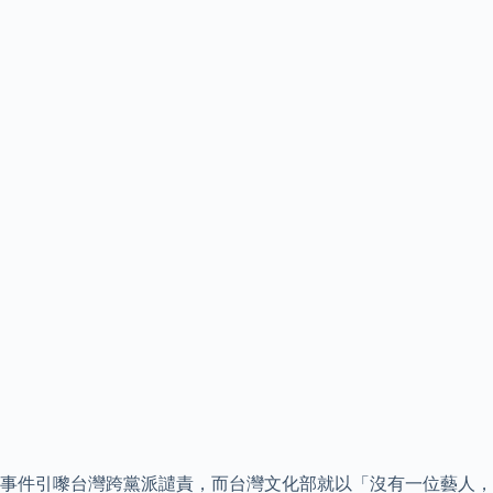
事件引嚟台灣跨黨派譴責，而台灣文化部就以「沒有一位藝人，