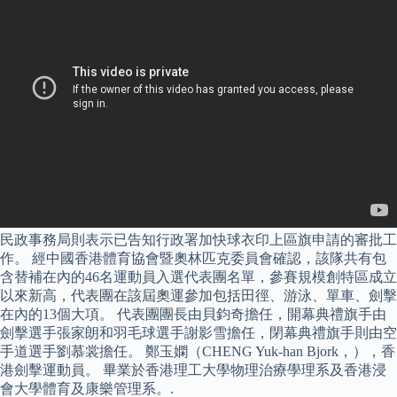
民政事務局則表示已告知行政署加快球衣印上區旗申請的審批工
作。 經中國香港體育協會暨奧林匹克委員會確認，該隊共有包
含替補在內的46名運動員入選代表團名單，參賽規模創特區成立
以來新高，代表團在該屆奧運參加包括田徑、游泳、單車、劍擊
在內的13個大項。 代表團團長由貝鈞奇擔任，開幕典禮旗手由
劍擊選手張家朗和羽毛球選手謝影雪擔任，閉幕典禮旗手則由空
手道選手劉慕裳擔任。 鄭玉嫻（CHENG Yuk-han Bjork，），香
港劍擊運動員。 畢業於香港理工大學物理治療學理系及香港浸
會大學體育及康樂管理系。.