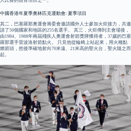
人比賽的體育項目之一。
中國香港年夏季奧林匹克運動會: 夏季項目
其二，巴塞羅那奧運會籌委會邀請國外人士參加火炬接力，共邀
請了50個國家和地區的255名選手。 其三，火炬傳到主會場後，
由1984、1988年兩屆殘疾人奧運會射箭獎牌獲得者，37歲的巴塞
羅那選手雷波洛射箭點火。 只見他從輪椅上站起來，用火種點
燃箭頭，然後準確地射向70米遠、21米高的聖火台，聖火隨之而
起。