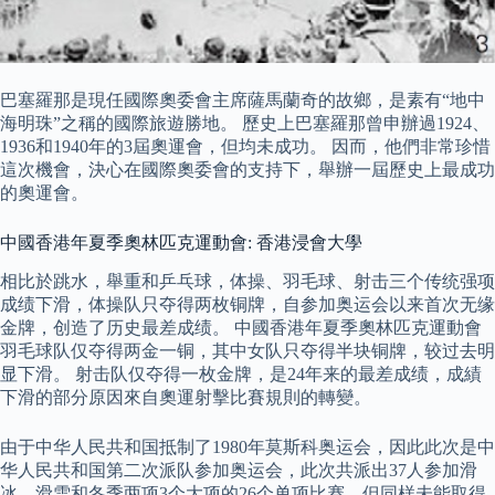
巴塞羅那是現任國際奧委會主席薩馬蘭奇的故鄉，是素有“地中
海明珠”之稱的國際旅遊勝地。 歷史上巴塞羅那曾申辦過1924、
1936和1940年的3屆奧運會，但均未成功。 因而，他們非常珍惜
這次機會，決心在國際奧委會的支持下，舉辦一屆歷史上最成功
的奧運會。
中國香港年夏季奧林匹克運動會: 香港浸會大學
相比於跳水，舉重和乒乓球，体操、羽毛球、射击三个传统强项
成绩下滑，体操队只夺得两枚铜牌，自参加奥运会以来首次无缘
金牌，创造了历史最差成绩。 中國香港年夏季奧林匹克運動會
羽毛球队仅夺得两金一铜，其中女队只夺得半块铜牌，较过去明
显下滑。 射击队仅夺得一枚金牌，是24年来的最差成绩，成績
下滑的部分原因來自奧運射擊比賽規則的轉變。
由于中华人民共和国抵制了1980年莫斯科奥运会，因此此次是中
华人民共和国第二次派队参加奥运会，此次共派出37人参加滑
冰、滑雪和冬季两项3个大项的26个单项比赛，但同样未能取得