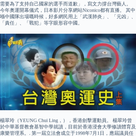
需要為了支持自己國家的選手而道歉」，寫文力撐台灣藝人。
今年奧運開幕儀式，日本影片分享網站Niconico都有直播。 其中
喺中國隊出場嘅時候，好多網民用上「武漢肺炎」、「元凶」、
「責任」、「戰犯」等字眼形容中國。
楊翠玲（YEUNG Chui Ling，），香港劍擊運動員。 楊翠玲曾
於中華基督教會基智中學就讀，目前於香港浸會大學修讀體育及
康樂管理系。. 第一屆立法會成立于1998年7月1日，應屆議員任